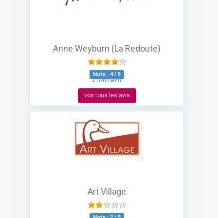
Anne Weyburn (La Redoute)
Note :
4
/
5
21 avis clients
voir tous les avis
Art Village
Note :
2
/
5