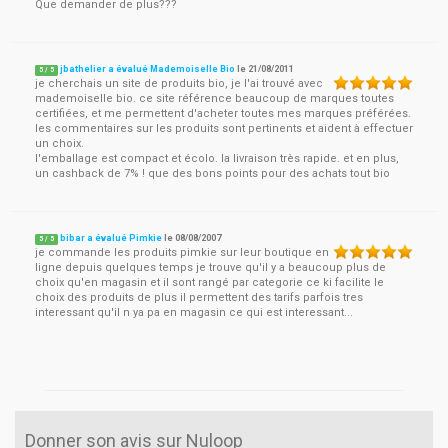
Que demander de plus???
jbathelier a évalué Mademoiselle Bio
le
21/08/2011
5
/
5
je cherchais un site de produits bio, je l'ai trouvé avec
mademoiselle bio. ce site référence beaucoup de marques toutes
certifiées, et me permettent d'acheter toutes mes marques préférées.
les commentaires sur les produits sont pertinents et aident à effectuer
un choix.
l'emballage est compact et écolo. la livraison très rapide. et en plus,
un cashback de 7% ! que des bons points pour des achats tout bio
bibar a évalué Pimkie
le
08/08/2007
5
/
5
je commande les produits pimkie sur leur boutique en
ligne depuis quelques temps je trouve qu'il y a beaucoup plus de
choix qu'en magasin et il sont rangé par categorie ce ki facilite le
choix des produits de plus il permettent des tarifs parfois tres
interessant qu'il n ya pa en magasin ce qui est interessant...
Donner son avis sur Nuloop