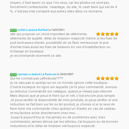
moyen, il faut savoir ce que l'on veux, car les photos ne sont pas
forcément contractuelle. l'avantage, du site, le cash back qui est de 4
%, c'est pas mal comparé aux autres sites dans ce domaine
sofi62 a évalué Naf Naf
le
16/07/2011
5
/
5
site qui propose un choix important de vêtements.
vêtements de qualité. délai de livraison respecté même si les frais de
port sont assez élevés. possibilité de se faire rembourser le prix
d'achat mais aussi les frais de livraison en cas d'insatisfaction ou
échange en boutique.
je recommande vivement ce site.
camavic a évalué La Redoute
le
24/02/2007
5
/
5
Qui ne connait pas LaRedoute????
je ne sais pas si quelqu'un en ce monde ignore cette boutique...
C'est la boutique en ligne sur laquelle j'ai le plus commandé, biensur
au debut je commandé sur catalgue, quand je n'avais pas internet.
Mais depuis que je peux le faire sur le net, c'est encore plus simple.
Je peux verifier la disponibilité de mes produits, je peux verifier si une
réduction se fait bien sur tel ou tel produit, je choisis si je le veux de
faire livrer ma commande chez quelqu'un d'autre en cas de cadeau
et ma facture arrive directement chez moi....
Jusqu'à aujourd'hui je n'ai jamais eu de problemes avec mes
commandes, jamais décue par les articles, j'ai toujours eu de bonnes
reductions et le délai de livraison est toujours respecté.