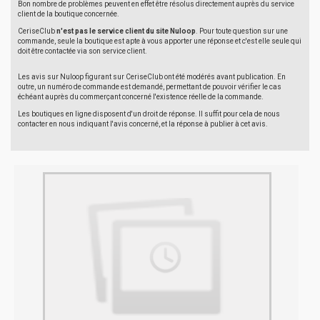
Bon nombre de problèmes peuvent en effet être résolus directement auprès du service
client de la boutique concernée.
CeriseClub
n'est pas le service client du site Nuloop
. Pour toute question sur une
commande, seule la boutique est apte à vous apporter une réponse et c'est elle seule qui
doit être contactée via son service client.
Les avis sur Nuloop figurant sur CeriseClub ont été modérés avant publication. En
outre, un numéro de commande est demandé, permettant de pouvoir vérifier le cas
échéant auprès du commerçant concerné l'existence réelle de la commande.
Les boutiques en ligne disposent d'un droit de réponse. Il suffit pour cela de nous
contacter en nous indiquant l'avis concerné, et la réponse à publier à cet avis.