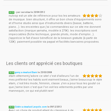
- par
carodav
le
23/04/2012
4
/ 5
nuloop est un site de référence pour tos les amateurs
de musique. bien structuré, il offre un bon choix d'équipements sono
et d'home studio ainsi que d'instruments divers (basse, batterie,
piano...). les enceintes que j'ai commandées sur ce site me donnent
satisfaction (marque yamaha, modèle à 275€). les inscriptions sont
impeccables (fiche technique, grande photo, mode d'emploi...).
j'apprécie le fait d'avoir bénéficié de la livraison gratuite (à partir de
120€). paiement possible via paypal et facilités bancaires proposées.
Les clients ont apprécié ces boutiques
geny a évalué Etam
le
25/03/2008
5
/
5
etam vêtement,j'adore ce site! c'est d'ailleurs l'un de
mes préférés! les habits sont vraiment beaux, j'aime beaucoup le style
etam, c'est très mode, féminin, classe. y'en a pour tous les gouts! ce
que j'aime bien c'est que l'on voit les vetements portés par une
mannequin, ce qui est plutôt rare!
Cédrc a évalué Lecyclo.com
le
09/12/2013
5
/
5
Avec un choix de produit allant du classique à de