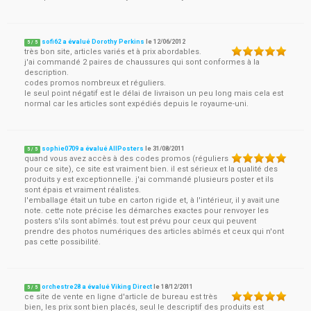
sofi62 a évalué Dorothy Perkins
le
12/06/2012
5
/
5
très bon site, articles variés et à prix abordables.
j'ai commandé 2 paires de chaussures qui sont conformes à la
description.
codes promos nombreux et réguliers.
le seul point négatif est le délai de livraison un peu long mais cela est
normal car les articles sont expédiés depuis le royaume-uni.
sophie0709 a évalué AllPosters
le
31/08/2011
5
/
5
quand vous avez accès à des codes promos (réguliers
pour ce site), ce site est vraiment bien. il est sérieux et la qualité des
produits y est exceptionnelle. j'ai commandé plusieurs poster et ils
sont épais et vraiment réalistes.
l'emballage était un tube en carton rigide et, à l'intérieur, il y avait une
note. cette note précise les démarches exactes pour renvoyer les
posters s'ils sont abîmés. tout est prévu pour ceux qui peuvent
prendre des photos numériques des articles abîmés et ceux qui n'ont
pas cette possibilité.
orchestre28 a évalué Viking Direct
le
18/12/2011
5
/
5
ce site de vente en ligne d'article de bureau est très
bien, les prix sont bien placés, seul le descriptif des produits est