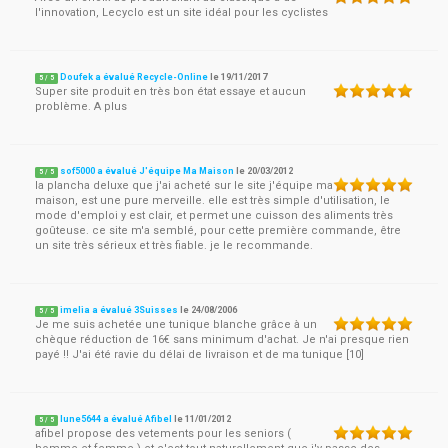
l'innovation, Lecyclo est un site idéal pour les cyclistes
Doufek a évalué Recycle-Online
le
19/11/2017
5
/
5
Super site produit en très bon état essaye et aucun
problème. A plus
sof5000 a évalué J'équipe Ma Maison
le
20/03/2012
5
/
5
la plancha deluxe que j'ai acheté sur le site j'équipe ma
maison, est une pure merveille. elle est très simple d'utilisation, le
mode d'emploi y est clair, et permet une cuisson des aliments très
goûteuse. ce site m'a semblé, pour cette première commande, être
un site très sérieux et très fiable. je le recommande.
imelia a évalué 3Suisses
le
24/08/2006
5
/
5
Je me suis achetée une tunique blanche grâce à un
chèque réduction de 16€ sans minimum d'achat. Je n'ai presque rien
payé !! J'ai été ravie du délai de livraison et de ma tunique [10]
lune5644 a évalué Afibel
le
11/01/2012
5
/
5
afibel propose des vetements pour les seniors (