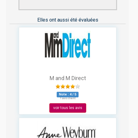
Elles ont aussi été évaluées
M and M Direct
Note :
4
/
5
1 avis client
voir tous les avis