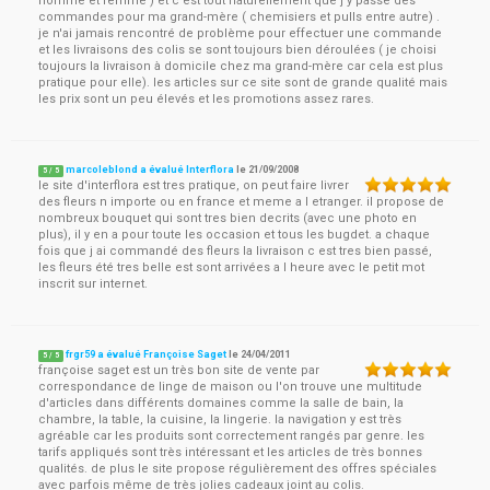
homme et femme ) et c'est tout naturellement que j'y passe des
commandes pour ma grand-mère ( chemisiers et pulls entre autre) .
je n'ai jamais rencontré de problème pour effectuer une commande
et les livraisons des colis se sont toujours bien déroulées ( je choisi
toujours la livraison à domicile chez ma grand-mère car cela est plus
pratique pour elle). les articles sur ce site sont de grande qualité mais
les prix sont un peu élevés et les promotions assez rares.
marcoleblond a évalué Interflora
le
21/09/2008
5
/
5
le site d'interflora est tres pratique, on peut faire livrer
des fleurs n importe ou en france et meme a l etranger. il propose de
nombreux bouquet qui sont tres bien decrits (avec une photo en
plus), il y en a pour toute les occasion et tous les bugdet. a chaque
fois que j ai commandé des fleurs la livraison c est tres bien passé,
les fleurs été tres belle est sont arrivées a l heure avec le petit mot
inscrit sur internet.
frgr59 a évalué Françoise Saget
le
24/04/2011
5
/
5
françoise saget est un très bon site de vente par
correspondance de linge de maison ou l'on trouve une multitude
d'articles dans différents domaines comme la salle de bain, la
chambre, la table, la cuisine, la lingerie. la navigation y est très
agréable car les produits sont correctement rangés par genre. les
tarifs appliqués sont très intéressant et les articles de très bonnes
qualités. de plus le site propose régulièrement des offres spéciales
avec parfois même de très jolies cadeaux joint au colis.