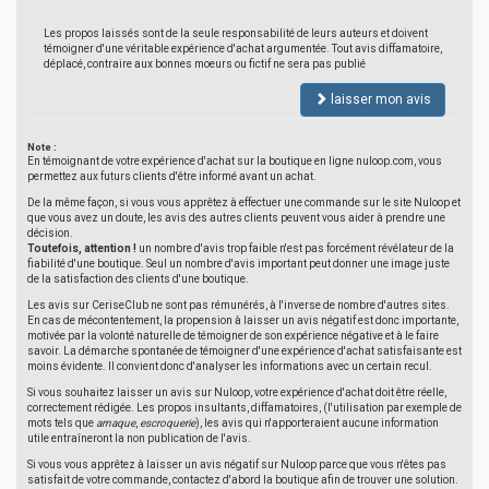
Les propos laissés sont de la seule responsabilité de leurs auteurs et doivent
témoigner d'une véritable expérience d'achat argumentée. Tout avis diffamatoire,
déplacé, contraire aux bonnes moeurs ou fictif ne sera pas publié
laisser mon avis
Note :
En témoignant de votre expérience d'achat sur la boutique en ligne nuloop.com, vous
permettez aux futurs clients d'être informé avant un achat.
De la même façon, si vous vous apprêtez à effectuer une commande sur le site Nuloop et
que vous avez un doute, les avis des autres clients peuvent vous aider à prendre une
décision.
Toutefois, attention !
un nombre d'avis trop faible n'est pas forcément révélateur de la
fiabilité d'une boutique. Seul un nombre d'avis important peut donner une image juste
de la satisfaction des clients d'une boutique.
Les avis sur CeriseClub ne sont pas rémunérés, à l'inverse de nombre d'autres sites.
En cas de mécontentement, la propension à laisser un avis négatif est donc importante,
motivée par la volonté naturelle de témoigner de son expérience négative et à le faire
savoir. La démarche spontanée de témoigner d'une expérience d'achat satisfaisante est
moins évidente. Il convient donc d'analyser les informations avec un certain recul.
Si vous souhaitez laisser un avis sur Nuloop, votre expérience d'achat doit être réelle,
correctement rédigée. Les propos insultants, diffamatoires, (l'utilisation par exemple de
mots tels que
arnaque
,
escroquerie
), les avis qui n'apporteraient aucune information
utile entraîneront la non publication de l'avis.
Si vous vous apprêtez à laisser un avis négatif sur Nuloop parce que vous n'êtes pas
satisfait de votre commande, contactez d'abord la boutique afin de trouver une solution.