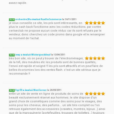
assez rapide.
orchestre28 a évalué RueDuCommerce
le
16/11/2011
5
/
5
je vous conseille ce site, les prix sont intéressants, en
plus le cash back fonctionne avec les codes réductions. par contre
ceriseclub ne propose aucun code réduc car ils sont refusés par le
vendeur, donc cherchez un code promo dans google et le renseigner
au moment de l'achat.
ievy a évalué Mistergooddeal
le
13/04/2011
5
/
5
très bon site, où on peut y trouver de l'électroménager,
de la hifi, des meubles etc les produits sont de bonnes qualités,
l'envoi est rapide et soigné !! les prix sont attractifs et on peut faire de
belles économies lors des ventes flash. c'est un site sérieux que je
recommande !!
frgr59 a évalué MenCorner
le
24/09/2011
5
/
5
enfin un site de vente en ligne de produits de soins de
beauté exclusivement réservé aux hommes. le site dispose d'un
grand choix de cosmétiques comme des soins pour le visages, des
soins pour les cheveux, des parfums... un site très complet ou l'on
retrouve également des accessoires (cravates, montres, bijoux...) ainsi
que de la maroquinerie (portefeuilles, trousses de toilettes...) toujours