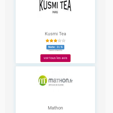
Kusmi Tea
Note :
3
/
5
5 avis clients
voir tous les avis
Mathon