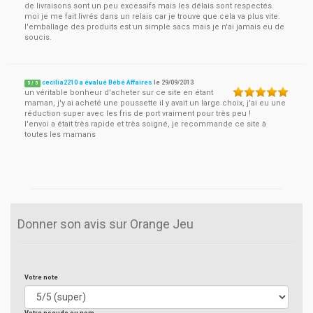
de livraisons sont un peu excessifs mais les délais sont respectés.
moi je me fait livrés dans un relais car je trouve que cela va plus vite.
l'emballage des produits est un simple sacs mais je n'ai jamais eu de
soucis.
cecilia2210 a évalué Bébé Affaires
le
29/09/2013
5
/
5
un véritable bonheur d'acheter sur ce site en étant
maman, j'y ai acheté une poussette il y avait un large choix, j'ai eu une
réduction super avec les fris de port vraiment pour très peu !
l'envoi a était très rapide et très soigné, je recommande ce site à
toutes les mamans
Donner son avis sur Orange Jeu
Votre note