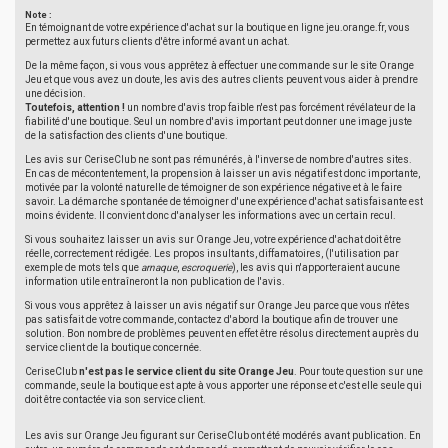
Note :
En témoignant de votre expérience d'achat sur la boutique en ligne jeu.orange.fr, vous
permettez aux futurs clients d'être informé avant un achat.
De la même façon, si vous vous apprêtez à effectuer une commande sur le site Orange
Jeu et que vous avez un doute, les avis des autres clients peuvent vous aider à prendre
une décision.
Toutefois, attention !
un nombre d'avis trop faible n'est pas forcément révélateur de la
fiabilité d'une boutique. Seul un nombre d'avis important peut donner une image juste
de la satisfaction des clients d'une boutique.
Les avis sur CeriseClub ne sont pas rémunérés, à l'inverse de nombre d'autres sites.
En cas de mécontentement, la propension à laisser un avis négatif est donc importante,
motivée par la volonté naturelle de témoigner de son expérience négative et à le faire
savoir. La démarche spontanée de témoigner d'une expérience d'achat satisfaisante est
moins évidente. Il convient donc d'analyser les informations avec un certain recul.
Si vous souhaitez laisser un avis sur Orange Jeu, votre expérience d'achat doit être
réelle, correctement rédigée. Les propos insultants, diffamatoires, (l'utilisation par
exemple de mots tels que
arnaque
,
escroquerie
), les avis qui n'apporteraient aucune
information utile entraîneront la non publication de l'avis.
Si vous vous apprêtez à laisser un avis négatif sur Orange Jeu parce que vous n'êtes
pas satisfait de votre commande, contactez d'abord la boutique afin de trouver une
solution. Bon nombre de problèmes peuvent en effet être résolus directement auprès du
service client de la boutique concernée.
CeriseClub
n'est pas le service client du site Orange Jeu
. Pour toute question sur une
commande, seule la boutique est apte à vous apporter une réponse et c'est elle seule qui
doit être contactée via son service client.
Les avis sur Orange Jeu figurant sur CeriseClub ont été modérés avant publication. En