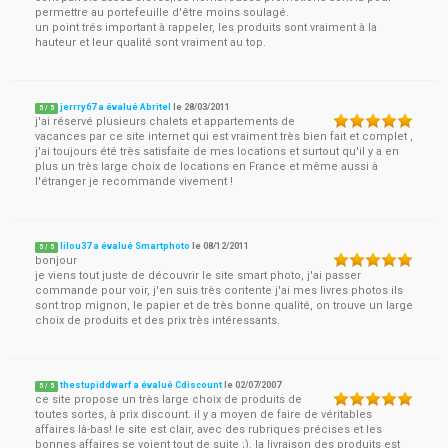
permettre au portefeuille d'être moins soulagé.
un point trés important à rappeler, les produits sont vraiment à la
hauteur et leur qualité sont vraiment au top.
jerrry67 a évalué Abritel
le
28/03/2011
5
/
5
j'ai réservé plusieurs chalets et appartements de
vacances par ce site internet qui est vraiment très bien fait et complet ,
j'ai toujours été très satisfaite de mes locations et surtout qu'il y a en
plus un très large choix de locations en France et même aussi à
l'étranger je recommande vivement !
lilou37 a évalué Smartphoto
le
08/12/2011
5
/
5
bonjour
je viens tout juste de découvrir le site smart photo, j'ai passer
commande pour voir, j'en suis très contente j'ai mes livres photos ils
sont trop mignon, le papier et de très bonne qualité, on trouve un large
choix de produits et des prix très intéressants.
thestupiddwarf a évalué Cdiscount
le
02/07/2007
5
/
5
ce site propose un très large choix de produits de
toutes sortes, à prix discount. il y a moyen de faire de véritables
affaires là-bas! le site est clair, avec des rubriques précises et les
bonnes affaires se voient tout de suite ;). la livraison des produits est