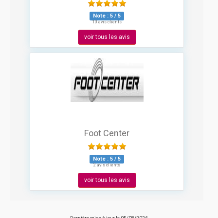
Note :
5
/
5
10 avis clients
voir tous les avis
Foot Center
Note :
5
/
5
2 avis clients
voir tous les avis