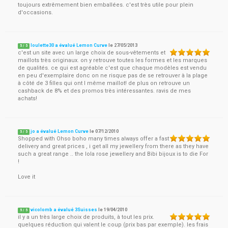
toujours extrêmement bien emballées. c'est très utile pour plein
d'occasions.
loulette30 a évalué Lemon Curve
le
27/05/2013
5
/
5
c'est un site avec un large choix de sous-vêtements et
maillots très originaux. on y retrouve toutes les formes et les marques
de qualités. ce qui est agréable c'est que chaque modèles est vendu
en peu d'exemplaire donc on ne risque pas de se retrouver à la plage
à côté de 3 filles qui ont l même maillot! de plus on retrouve un
cashback de 8% et des promos très intéressantes. ravis de mes
achats!
jo a évalué Lemon Curve
le
07/12/2010
5
/
5
Shopped with Ohso boho many times always offer a fast
delivery and great prices , i get all my jewellery from there as they have
such a great range .. the lola rose jewellery and Bibi bijoux is to die For
!
Love it
vicolomb a évalué 3Suisses
le
19/04/2010
5
/
5
il y a un très large choix de produits, à tout les prix.
quelques réduction qui valent le coup (prix bas par exemple). les frais