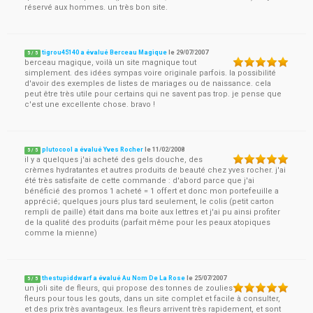
réservé aux hommes. un très bon site.
tigrou45140 a évalué Berceau Magique
le
29/07/2007
5
/
5
berceau magique, voilà un site magnique tout
simplement. des idées sympas voire originale parfois. la possibilité
d'avoir des exemples de listes de mariages ou de naissance. cela
peut être très utile pour certains qui ne savent pas trop. je pense que
c'est une excellente chose. bravo !
plutocool a évalué Yves Rocher
le
11/02/2008
5
/
5
il y a quelques j'ai acheté des gels douche, des
crèmes hydratantes et autres produits de beauté chez yves rocher. j'ai
été très satisfaite de cette commande : d'abord parce que j'ai
bénéficié des promos 1 acheté = 1 offert et donc mon portefeuille a
apprécié; quelques jours plus tard seulement, le colis (petit carton
rempli de paille) était dans ma boite aux lettres et j'ai pu ainsi profiter
de la qualité des produits (parfait même pour les peaux atopiques
comme la mienne)
thestupiddwarf a évalué Au Nom De La Rose
le
25/07/2007
5
/
5
un joli site de fleurs, qui propose des tonnes de zoulies
fleurs pour tous les gouts, dans un site complet et facile à consulter,
et des prix très avantageux. les fleurs arrivent très rapidement, et sont