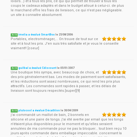
loisirs...) et a tous les prix, ce qui qui permet de trouver à tous les
coups le cadeaux adaptés et dans le budget alloué à celui-ci. de plus
le marchand offre les frais de livraison, ce qui n'est pas négligeable.
un site à connaitre absolument.
imelia a évalué SmartBox
le
25/08/2006
5
/
5
Portables, electroménager,... On trouve de tout sur ce
site et à tout les prix. J'en suis très satisfaite et je vous le conseille
vraiment!! [coeur]
guilbal a évalué Cdiscount
le
05/01/2007
5
/
5
Une boutique très sympa, avec beaucoup de choix, et
des prix généralement bas. Les modes de paiement sont satisfaisants,
et les réductions sont assez nombreuses, ce qui rend les prix plus
attractifs. Les commandes sont rapides à passer, et les délais de
livraison sont toujours respectés.[super][9]
plutocool a évalué Décathlon
le
30/04/2009
5
/
5
j'ai commandé un maillot de bain, 2 bonnets en
silicone et une paire de tongs. j'ai été avertie par email que les tongs
n'étaient plus disponibles pour le moment et qu'elles seraient
annulées de ma commande pour ne pas la bloquer... tout bien reçu 10
jours après commande dans emballage impeccable. concernant la