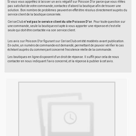
Si vous vous apprêtez à laisser un avis négatif sur Poisson D'or parce que vous n'êtes
pas satisfait de votre commande, contactez d'abord la boutique afin de trouver une
solution. Bon nombre de problèmes peuvent en effet être résolus directement auprès du
service client de la boutique concernée.
CeriseClub
n'est pas le service client du site Poisson D'or
. Pour toute question sur
une commande, seule la boutique est apte à vous apporter une réponse et c'est elle
seule qui doit être contactée via son service client.
Les avis sur Poisson D'or figurant sur CeriseClub ont été modérés avant publication.
En outre, un numéro de commande est demandé, permettant de pouvoir vérifier le cas
échéant auprès du commerçant concerné l'existence réelle de la commande.
Les boutiques en ligne disposent d'un droit de réponse. Il suffit pour cela de nous
contacter en nous indiquant l'avis concerné, et la réponse à publier à cet avis.