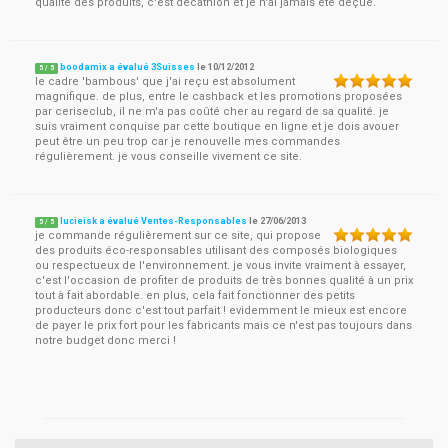
qualité des produits, c'est décathlon et je n'ai jamais été déçue.
boodamix a évalué 3Suisses
le
10/12/2012
5
/
5
le cadre 'bambous' que j'ai reçu est absolument
magnifique. de plus, entre le cashback et les promotions proposées
par ceriseclub, il ne m'a pas coûté cher au regard de sa qualité. je
suis vraiment conquise par cette boutique en ligne et je dois avouer
peut être un peu trop car je renouvelle mes commandes
régulièrement. je vous conseille vivement ce site.
lucieisk a évalué Ventes-Responsables
le
27/06/2013
5
/
5
je commande régulièrement sur ce site, qui propose
des produits éco-responsables utilisant des composés biologiques
ou respectueux de l'environnement. je vous invite vraiment à essayer,
c'est l'occasion de profiter de produits de très bonnes qualité à un prix
tout à fait abordable. en plus, cela fait fonctionner des petits
producteurs donc c'est tout parfait ! evidemment le mieux est encore
de payer le prix fort pour les fabricants mais ce n'est pas toujours dans
notre budget donc merci !