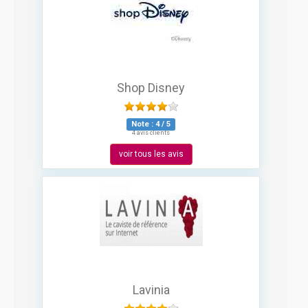
Shop Disney
Note :
4
/
5
4 avis clients
voir tous les avis
Lavinia