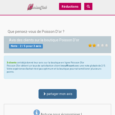
Réductions
Que pensez-vous de Poisson D'or ?
Avis des clients sur la boutique
Poisson D'or
Note :
2
/
5
pour
3
avis
3 clients
ont déjà donné leur avis sur la boutique en ligne Poisson D'or
Poisson D'or obtient un taux de satisfaction client
insuffisant
avec une note globale de 2/5.
Votre expérience d'achat n'est pas optimum et la boutique pourrait améliorer plusieurs
points.
partager mon avis
Astuce pour économiser !