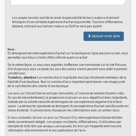
Les propos laissés sont de la seule responsabilité de leurs auteurs et doivent
témoigner d'une véritable expérience d'achat argumentée. Tout avis diffamatoire,
déplacé, contraire aux bonnes moeurs ou fictif ne sera pas publié
laisser mon avis
Note :
En témoignant de votre expérience d'achat sur la boutique en ligne poisson-or.com, vous
permettez aux futurs clients d'être informé avant un achat.
De la même façon, si vous vous apprêtez à effectuer une commande sur le site Poisson
D'or et que vous avez un doute, les avis des autres clients peuvent vous aider à prendre
une décision.
Toutefois, attention !
un nombre d'avis trop faible n'est pas forcément révélateur de la
fiabilité d'une boutique. Seul un nombre d'avis important peut donner une image juste
de la satisfaction des clients d'une boutique.
Les avis sur CeriseClub ne sont pas rémunérés, à l'inverse de nombre d'autres sites.
En cas de mécontentement, la propension à laisser un avis négatif est donc importante,
motivée par la volonté naturelle de témoigner de son expérience négative et à le faire
savoir. La démarche spontanée de témoigner d'une expérience d'achat satisfaisante est
moins évidente. Il convient donc d'analyser les informations avec un certain recul.
Si vous souhaitez laisser un avis sur Poisson D'or, votre expérience d'achat doit être
réelle, correctement rédigée. Les propos insultants, diffamatoires, (l'utilisation par
exemple de mots tels que
arnaque
,
escroquerie
), les avis qui n'apporteraient aucune
information utile entraîneront la non publication de l'avis.