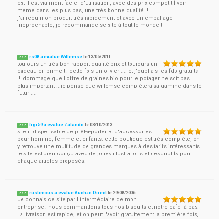
est il est vraiment faciel d'utilisation, avec des prix compétitif voir
meme dans les plus bas, une très bonne qualité !!
j'ai recu mon produit très rapidement et avec un emballage
irreprochable, je recommande se site à tout le monde !
rs08 a évalué Willemse
le
13/05/2011
5
/
5
toujours un très bon rapport qualité prix et toujours un
cadeau en prime !!! cette fois un olivier .... et j'oubliais les fdp gratuits
!!! dommage que l'offre de graines bio pour le potager ne soit pas
plus important ...je pense que willemse complètera sa gamme dans le
futur ....
frgr59 a évalué Zalando
le
03/10/2013
5
/
5
site indispensable de prêt-à-porter et d'accessoires
pour homme, femme et enfants. cette boutique est très complète, on
y retrouve une multitude de grandes marques à des tarifs intéressants.
le site est bien conçu avec de jolies illustrations et descriptifs pour
chaque articles proposés.
rustimous a évalué Auchan Direct
le
29/08/2006
5
/
5
Je connais ce site par l'intermédiaire de mon
entreprise : nous commandons tous nos biscuits et notre café là bas.
La livraison est rapide, et on peut l'avoir gratuitement la première fois,