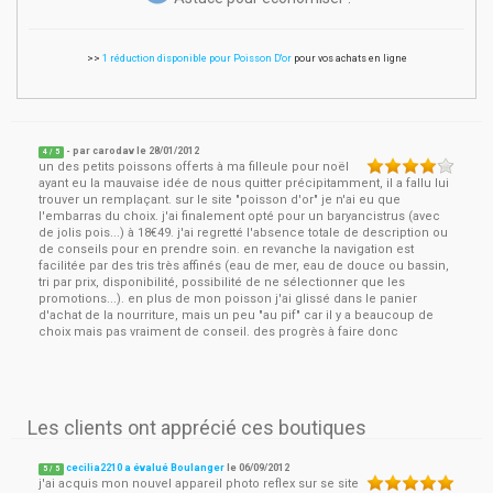
>>
1 réduction disponible pour Poisson D'or
pour vos achats en ligne
- par
carodav
le
28/01/2012
4
/ 5
un des petits poissons offerts à ma filleule pour noël
ayant eu la mauvaise idée de nous quitter précipitamment, il a fallu lui
trouver un remplaçant. sur le site "poisson d'or" je n'ai eu que
l'embarras du choix. j'ai finalement opté pour un baryancistrus (avec
de jolis pois...) à 18€49. j'ai regretté l'absence totale de description ou
de conseils pour en prendre soin. en revanche la navigation est
facilitée par des tris très affinés (eau de mer, eau de douce ou bassin,
tri par prix, disponibilité, possibilité de ne sélectionner que les
promotions...). en plus de mon poisson j'ai glissé dans le panier
d'achat de la nourriture, mais un peu "au pif" car il y a beaucoup de
choix mais pas vraiment de conseil. des progrès à faire donc
Les clients ont apprécié ces boutiques
cecilia2210 a évalué Boulanger
le
06/09/2012
5
/
5
j'ai acquis mon nouvel appareil photo reflex sur se site