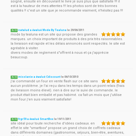
soigné, ensuite en découvrant le livre je suis plus que satisfaite !!! il
est à la hauteur de mes attentes !!! les photos sont de très bonnes
qualités !! c'est un site que je recommande vraiment, n'hésitez pas !!!
natalud a évalué Mode By Tealuna
le
29/06/2011
5
/
5
mode by tealuna est un site qui propose des grandes
marques. un choix important de produits à des prix très raisonnables.
la livraison est rapide et les délais annoncés sont respectés. le site est
agréable à visiter.
divers modes de reglement s"offrent à nous et ça j'apprécie
beaucoup.
misslanie a évalué Cdiscount
le
06/10/2010
5
/
5
j'ai commandé un four en vente flash sur ce site sans
aucun problème. je l'ai reçu dans les temps dans un point relais (frais
de livraison moins élevé). rien à dire sur le suivi de commande. le
produit était bien emballé et pas habimé. ca fait un mois que j'utilise
mon four j'en suis vraiment satisfaite!
frgr59 a évalué SmartBox
le
19/11/2011
5
/
5
site idéal pour toute recherche d'idées cadeaux. en
effet le site "smartbox" propose un grand choix de coffrets cadeaux
dans différents domaines (gastronomie, séjours, bien-être, aventures,