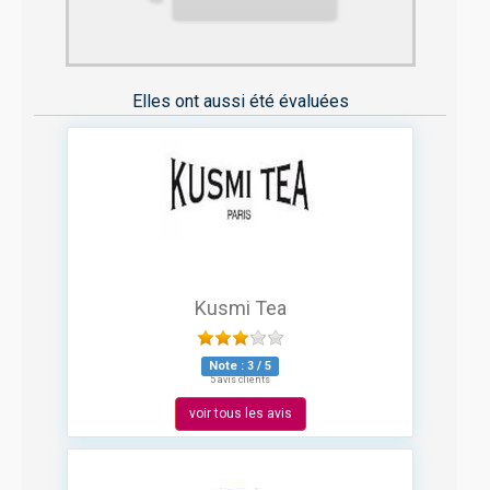
Elles ont aussi été évaluées
Kusmi Tea
Note :
3
/
5
5 avis clients
voir tous les avis