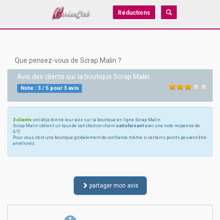
Réductions
Que pensez-vous de Scrap Malin ?
Avis des clients sur la boutique
Scrap Malin
Note :
3
/
5
pour
3
avis
3 clients
ont déjà donné leur avis sur la boutique en ligne Scrap Malin
Scrap Malin obtient un taux de satisfaction client
satisfaisant
avec une note moyenne de
3/5.
Pour vous, c'est une boutique globalement de confiance même si certains points peuvent être
améliorés.
partager mon avis