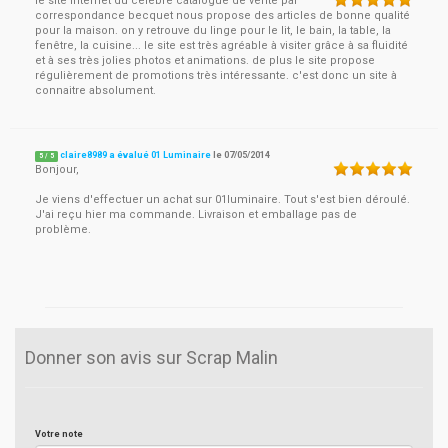
le site internet du célèbre catalogue de vente par
correspondance becquet nous propose des articles de bonne qualité
pour la maison. on y retrouve du linge pour le lit, le bain, la table, la
fenêtre, la cuisine... le site est très agréable à visiter grâce à sa fluidité
et à ses très jolies photos et animations. de plus le site propose
régulièrement de promotions très intéressante. c'est donc un site à
connaitre absolument.
claire8989 a évalué 01 Luminaire
le
07/05/2014
5
/
5
Bonjour,
Je viens d'effectuer un achat sur 01luminaire. Tout s'est bien déroulé.
J'ai reçu hier ma commande. Livraison et emballage pas de
problème.
Donner son avis sur Scrap Malin
Votre note