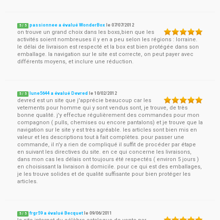
passionnee a évalué WonderBox
le
07/07/2012
5
/
5
on trouve un grand choix dans les boxs,bien que les
activités soient nombreuses il y en a peu selon les régions : lorraine.
le délai de livraison est respecté et la box est bien protégée dans son
emballage. la navigation sur le site est correcte, on peut payer avec
différents moyens, et inclure une réduction.
lune5644 a évalué Devred
le
10/02/2012
5
/
5
devred est un site que j'apprécie beaucoup car les
vetements pour homme qui y sont vendus sont, je trouve, de très
bonne qualité. j'y effectue régulièrement des commandes pour mon
compagnon ( pulls, chemises ou encore pantalons) et je trouve que la
navigation sur le site y est très agréable. les articles sont bien mis en
valeur et les descriptions tout à fait complètes. pour passer une
commande, il n'y a rien de compliqué il suffit de procéder par étape
en suivant les directives du site. en ce qui concerne les livraisons,
dans mon cas les délais ont toujours été respectés ( environ 5 jours )
en choisissant la livraison à domicile. pour ce qui est des emballages,
je les trouve solides et de qualité suffisante pour bien protéger les
articles.
frgr59 a évalué Becquet
le
09/06/2011
5
/
5