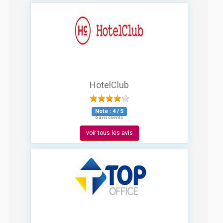
HotelClub
Note :
4
/
5
6 avis clients
voir tous les avis