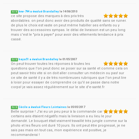
kev-794 a évalué Brandalley
le
14/06/2010
5
/
5
ce site propose des marques à des prix très
abordables. on peut donc avoir des produits de qualité sans se ruiner.
de plus le choix est vaste on peut même habiller ses enfants ou y
trouver des accessoires sympas. le délai de livraison est un peu long
mais c'est le "prix à payer" pour avoir des vêtements tendance à prix
cassé.
baya51 a évalué Brandalley
le
01/05/2007
5
/
5
On peut trouver toutes les réponses à toutes les
questions que l'on peut donc se poser sur sa santé et comme cela on
peut savoir très vite si on doit aller consulter un médecin ou pas! sur
ce site de santé il y a de très nombreuses rubriques que l'on peut lire
à loisir pour essayer de comprendre ce qu'il se passe dans notre
corps! je vais assez régulièrement sur le site d'e-santé.fr
Cécile a évalué Fleurs Lointaines
le
05/05/2017
5
/
5
Belle surprise ! J'ai eu un peu peur à la commande car
certains avis étaient négatifs mais la livraison a eu lieu le jour
demandé. Le bouquet était vraiment travaillé très jungle comme sur la
photo et les fleurs ont duré 10 jours. Ils ont peut être progressé, je ne
sais pas mais en tout cas, mon expérience est positive, je
recommanderai !