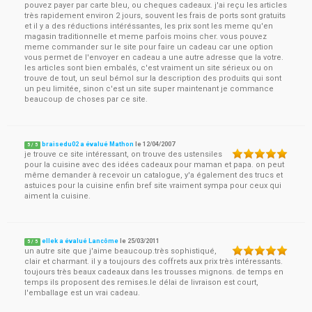
pouvez payer par carte bleu, ou cheques cadeaux. j'ai reçu les articles
très rapidement environ 2 jours, souvent les frais de ports sont gratuits
et il y a des réductions intéréssantes, les prix sont les meme qu'en
magasin traditionnelle et meme parfois moins cher. vous pouvez
meme commander sur le site pour faire un cadeau car une option
vous permet de l'envoyer en cadeau a une autre adresse que la votre.
les articles sont bien embalés, c'est vraiment un site sérieux ou on
trouve de tout, un seul bémol sur la description des produits qui sont
un peu limitée, sinon c'est un site super maintenant je commance
beaucoup de choses par ce site.
braisedu02 a évalué Mathon
le
12/04/2007
5
/
5
je trouve ce site intéressant, on trouve des ustensiles
pour la cuisine avec des idées cadeaux pour maman et papa. on peut
même demander à recevoir un catalogue, y'a également des trucs et
astuices pour la cuisine enfin bref site vraiment sympa pour ceux qui
aiment la cuisine.
ellek a évalué Lancôme
le
25/03/2011
5
/
5
un autre site que j'aime beaucoup.très sophistiqué,
clair et charmant. il y a toujours des coffrets aux prix très intéressants.
toujours très beaux cadeaux dans les trousses mignons. de temps en
temps ils proposent des remises.le délai de livraison est court,
l'emballage est un vrai cadeau.