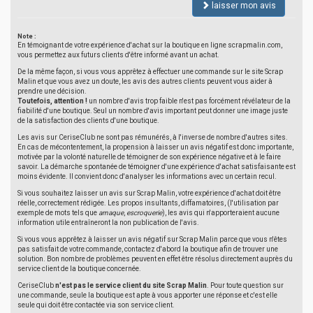
laisser mon avis
Note :
En témoignant de votre expérience d'achat sur la boutique en ligne scrapmalin.com,
vous permettez aux futurs clients d'être informé avant un achat.
De la même façon, si vous vous apprêtez à effectuer une commande sur le site Scrap
Malin et que vous avez un doute, les avis des autres clients peuvent vous aider à
prendre une décision.
Toutefois, attention !
un nombre d'avis trop faible n'est pas forcément révélateur de la
fiabilité d'une boutique. Seul un nombre d'avis important peut donner une image juste
de la satisfaction des clients d'une boutique.
Les avis sur CeriseClub ne sont pas rémunérés, à l'inverse de nombre d'autres sites.
En cas de mécontentement, la propension à laisser un avis négatif est donc importante,
motivée par la volonté naturelle de témoigner de son expérience négative et à le faire
savoir. La démarche spontanée de témoigner d'une expérience d'achat satisfaisante est
moins évidente. Il convient donc d'analyser les informations avec un certain recul.
Si vous souhaitez laisser un avis sur Scrap Malin, votre expérience d'achat doit être
réelle, correctement rédigée. Les propos insultants, diffamatoires, (l'utilisation par
exemple de mots tels que
arnaque
,
escroquerie
), les avis qui n'apporteraient aucune
information utile entraîneront la non publication de l'avis.
Si vous vous apprêtez à laisser un avis négatif sur Scrap Malin parce que vous n'êtes
pas satisfait de votre commande, contactez d'abord la boutique afin de trouver une
solution. Bon nombre de problèmes peuvent en effet être résolus directement auprès du
service client de la boutique concernée.
CeriseClub
n'est pas le service client du site Scrap Malin
. Pour toute question sur
une commande, seule la boutique est apte à vous apporter une réponse et c'est elle
seule qui doit être contactée via son service client.