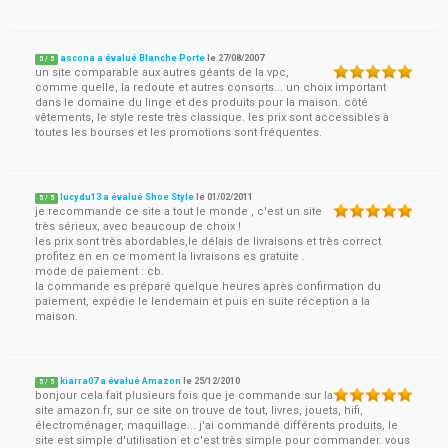
ascona a évalué Blanche Porte
le
27/08/2007
5
/
5
un site comparable aux autres géants de la vpc,
comme quelle, la redoute et autres consorts... un choix important
dans le domaine du linge et des produits pour la maison. côté
vêtements, le style reste très classique. les prix sont accessibles à
toutes les bourses et les promotions sont fréquentes.
lucydu13 a évalué Shoe Style
le
01/02/2011
5
/
5
je recommande ce site a tout le monde , c'est un site
très sérieux, avec beaucoup de choix !
les prix sont très abordables,le délais de livraisons et très correct.
profitez en en ce moment la livraisons es gratuite .
mode de paiement : cb.
la commande es préparé quelque heures après confirmation du
paiement, expédie le lendemain et puis en suite réception a la
maison.
kiarra07 a évalué Amazon
le
25/12/2010
5
/
5
bonjour cela fait plusieurs fois que je commande sur la
site amazon.fr, sur ce site on trouve de tout, livres, jouets, hifi,
électroménager, maquillage... j'ai commandé différents produits, le
site est simple d'utilisation et c'est très simple pour commander. vous