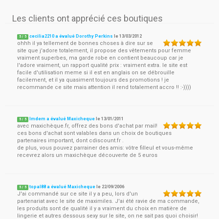
Les clients ont apprécié ces boutiques
cecilia2210 a évalué Dorothy Perkins
le
13/03/2012
5
/
5
ohhh il ya tellement de bonnes choses à dire sur se
site que j'adore totalement, il propose des vêtements pour femme
vraiment superbes, ma garde robe en contient beaucoup car je
l'adore vraiment, un rapport qualité prix : vraiment extra. le site est
facile d'utilisation meme si il est en anglais on se débrouille
facilement, et il ya quasiment toujours des promotions ! je
recommande ce site mais attention il rend totalement accro !! :-))))
lmdem a évalué Maxicheque
le
13/01/2011
5
/
5
avec maxichèque.fr, offrez des bons d'achat par mail!
ces bons d'achat sont valables dans un choix de boutiques
partenaires important, dont cdiscount.fr .
de plus, vous pouvez parrainer des amis: vôtre filleul et vous-même
recevrez alors un maxichèque découverte de 5 euros
topal88 a évalué Maxicheque
le
22/09/2006
5
/
5
J'ai commandé sur ce site il y a peu, lors d'un
partenariat avec le site de maximiles. J'ai été ravie de ma commande,
les produits sont de qualité il y a vraiment du choix en matière de
lingerie et autres dessous sexy sur le site, on ne sait pas quoi choisir!