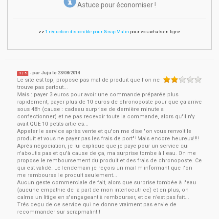
Astuce pour économiser !
>>
1 réduction disponible pour Scrap Malin
pour vos achats en ligne
- par
Juju
le
23/08/2014
2
/ 5
Le site est top, propose pas mal de produit que l'on ne
trouve pas partout...
Mais : payer 3 euros pour avoir une commande préparée plus
rapidement, payer plus de 10 euros de chronoposte pour que ça arrive
sous 48h (cause : cadeau surprise de dernière minute a
confectionner) et ne pas recevoir toute la commande, alors qu'il n'y
avait QUE 10 petits articles...
Appeler le service après vente et qu'on me dise "on vous renvoit le
produit et vous ne payer pas les frais de port"! Mais encore heureux!!!!
Après négociation, je lui explique que je paye pour un service qui
n'aboutis pas et qu'à cause de ça, ma surprise tombe à l'eau. On me
propose le remboursement du produit et des frais de chronoposte. Ce
qui est validé. Le lendemain je reçois un mail m'informant que l'on
me rembourse le produit seulement...
Aucun geste commerciale de fait, alors que surprise tombée à l'eau
(aucune empathie de la part de mon interlocutrice) et en plus, on
calme un litige en s'engageant à rembourser, et ce n'est pas fait...
Trés deçu de ce service qui ne donne vraiment pas envie de
recommander sur scrapmalin!!!