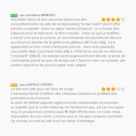
- par
carodav
le
08/08/2013
4
/ 5
ma petite nièce et moi sommes devenues des
inconditionnelles du site de scrapbooking "scrap malin" dont l'offre
est très complète. outre un rayon "perles et bijoux", on y trouve des
espaces pour la mercerie, la déco murale...mais ce que je préfère
c'est le coin pour la cuisine. je recommande les sachets de décors
sucrés pour donner de la gaîté à vos gâteaux (4€15 les 50g). il y a
également un bon choix d'emporte pièces : dans mes placards
j'accueille déjà 2 pochoirs hello kitty à 11€53 et un moule en silicone
"croissant" (20€23). les articles sont soigneusement décrits. la prise de
commande prend un peu de temps car il faut se créer un compte. par
contre j'apprécie de pouvoir payer avec paypal.
- par
jul9276
le
17/07/2011
3
/ 5
un très bon site pour les fans de scrap.
il est assez facile d'obtenir des chèques cadeaux en profitant des
promotions du moment.
la carte de fidélité apporte également de nombreuses économies.
je regrette que le code mwscrap ne fonctionne pas, car j'ai moi aussi
reçu le prospectus comme quoi 8€ était offerts avec ce code, mais
impossible de s'en servir. a moins que je n'ai pas compris comment.
j'ai envoyé un mail au site pour en savoir d'avantage...