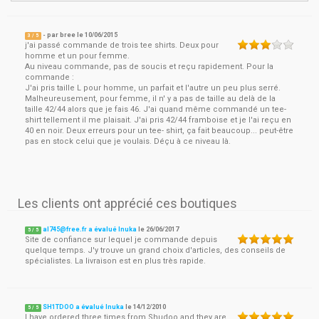
- par
bree
le
10/06/2015
3
/ 5
j'ai passé commande de trois tee shirts. Deux pour
homme et un pour femme.
Au niveau commande, pas de soucis et reçu rapidement. Pour la
commande :
J'ai pris taille L pour homme, un parfait et l'autre un peu plus serré.
Malheureusement, pour femme, il n' y a pas de taille au delà de la
taille 42/44 alors que je fais 46. J'ai quand même commandé un tee-
shirt tellement il me plaisait. J'ai pris 42/44 framboise et je l'ai reçu en
40 en noir. Deux erreurs pour un tee- shirt, ça fait beaucoup... peut-être
pas en stock celui que je voulais. Déçu à ce niveau là.
Les clients ont apprécié ces boutiques
al745@free.fr
a évalué Inuka
le
26/06/2017
5
/
5
Site de confiance sur lequel je commande depuis
quelque temps. J'y trouve un grand choix d'articles, des conseils de
spécialistes. La livraison est en plus très rapide.
SH1TDOO a évalué Inuka
le
14/12/2010
5
/
5
I have ordered three times from Shudoo and they are