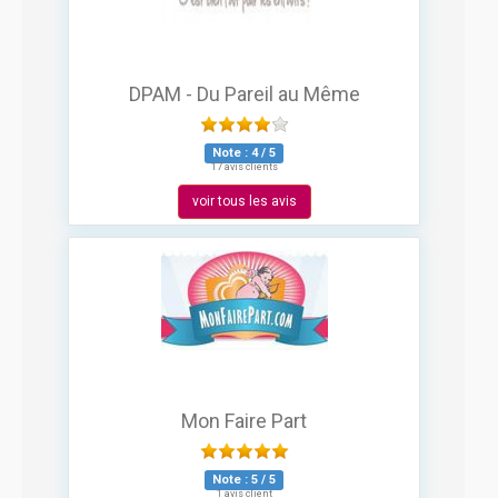
DPAM - Du Pareil au Même
Note :
4
/
5
17 avis clients
voir tous les avis
Mon Faire Part
Note :
5
/
5
1 avis client