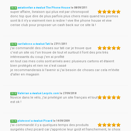
aviationfan a évalué The Phone House
le
08/09/2011
5
/
5
super affaire, livraison qui plus est par chronopost
donc top que dire de plus parfois plus chers mais quand les promos
sont là il n'y a vraiment rien à redire ! vive the phone house et vive
cerise club pour proposer un cash back sur ce site là !
carilaboss a évalué Tati
le
27/11/2011
5
/
5
j'ai commandé des choses sur tati car je trouve que
c'est un site où l'on trouve de tout et surtout il font des prix très
intéressants du coup j'en ai profité
en tout cas mes colis sont arrivés avec plusieurs cartons et étaient
bien protégés et rien ne s'est cassé
je recommanderais à l'avenir si j'ai besoin de choses car cela m'évite
d'aller en magasin
Valérian a évalué Lecyclo.com
le
27/09/2018
5
/
5
Novice dans le vélo, j'ai privilégié un site français et tout
est ok !
plutocool a évalué Picard
le
14/09/2009
5
/
5
j'ai commandé il y a quelques temps des produits
surgelés chez picard car j'apprécie leur goût et franchement, le choix