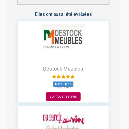
Elles ont aussi été évaluées
Destock Meubles
Note :
5
/
5
3 avis clients
voir tous les avis