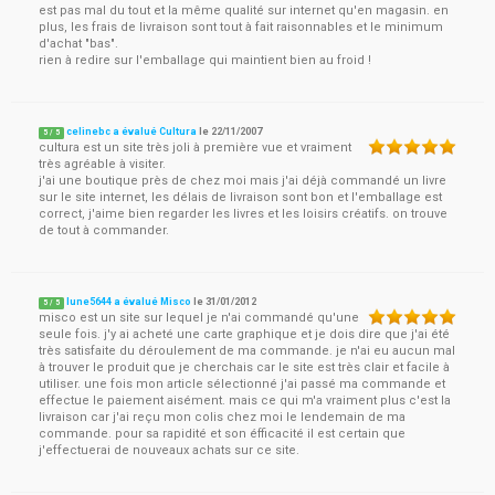
est pas mal du tout et la même qualité sur internet qu'en magasin. en
plus, les frais de livraison sont tout à fait raisonnables et le minimum
d'achat "bas".
rien à redire sur l'emballage qui maintient bien au froid !
celinebc a évalué Cultura
le
22/11/2007
5
/
5
cultura est un site très joli à première vue et vraiment
très agréable à visiter.
j'ai une boutique près de chez moi mais j'ai déjà commandé un livre
sur le site internet, les délais de livraison sont bon et l'emballage est
correct, j'aime bien regarder les livres et les loisirs créatifs. on trouve
de tout à commander.
lune5644 a évalué Misco
le
31/01/2012
5
/
5
misco est un site sur lequel je n'ai commandé qu'une
seule fois. j'y ai acheté une carte graphique et je dois dire que j'ai été
très satisfaite du déroulement de ma commande. je n'ai eu aucun mal
à trouver le produit que je cherchais car le site est très clair et facile à
utiliser. une fois mon article sélectionné j'ai passé ma commande et
effectue le paiement aisément. mais ce qui m'a vraiment plus c'est la
livraison car j'ai reçu mon colis chez moi le lendemain de ma
commande. pour sa rapidité et son éfficacité il est certain que
j'effectuerai de nouveaux achats sur ce site.