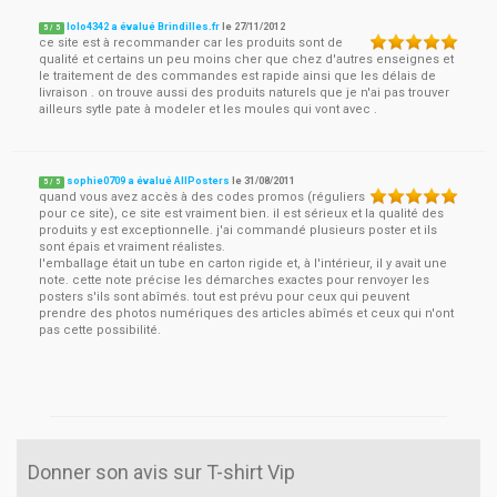
lolo4342 a évalué Brindilles.fr
le
27/11/2012
5
/
5
ce site est à recommander car les produits sont de
qualité et certains un peu moins cher que chez d'autres enseignes et
le traitement de des commandes est rapide ainsi que les délais de
livraison . on trouve aussi des produits naturels que je n'ai pas trouver
ailleurs sytle pate à modeler et les moules qui vont avec .
sophie0709 a évalué AllPosters
le
31/08/2011
5
/
5
quand vous avez accès à des codes promos (réguliers
pour ce site), ce site est vraiment bien. il est sérieux et la qualité des
produits y est exceptionnelle. j'ai commandé plusieurs poster et ils
sont épais et vraiment réalistes.
l'emballage était un tube en carton rigide et, à l'intérieur, il y avait une
note. cette note précise les démarches exactes pour renvoyer les
posters s'ils sont abîmés. tout est prévu pour ceux qui peuvent
prendre des photos numériques des articles abîmés et ceux qui n'ont
pas cette possibilité.
Donner son avis sur T-shirt Vip