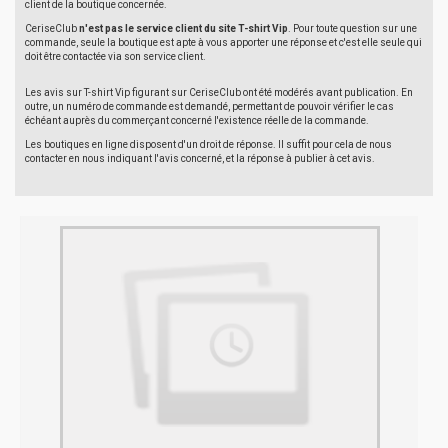
client de la boutique concernée.
CeriseClub
n'est pas le service client du site T-shirt Vip
. Pour toute question sur une
commande, seule la boutique est apte à vous apporter une réponse et c'est elle seule qui
doit être contactée via son service client.
Les avis sur T-shirt Vip figurant sur CeriseClub ont été modérés avant publication. En
outre, un numéro de commande est demandé, permettant de pouvoir vérifier le cas
échéant auprès du commerçant concerné l'existence réelle de la commande.
Les boutiques en ligne disposent d'un droit de réponse. Il suffit pour cela de nous
contacter en nous indiquant l'avis concerné, et la réponse à publier à cet avis.