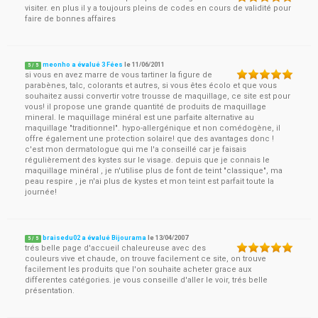
visiter. en plus il y a toujours pleins de codes en cours de validité pour
faire de bonnes affaires
meonho a évalué 3 Fées
le
11/06/2011
5
/
5
si vous en avez marre de vous tartiner la figure de
parabènes, talc, colorants et autres, si vous êtes écolo et que vous
souhaitez aussi convertir votre trousse de maquillage, ce site est pour
vous! il propose une grande quantité de produits de maquillage
mineral. le maquillage minéral est une parfaite alternative au
maquillage "traditionnel". hypo-allergénique et non comédogène, il
offre également une protection solaire! que des avantages donc !
c'est mon dermatologue qui me l'a conseillé car je faisais
régulièrement des kystes sur le visage. depuis que je connais le
maquillage minéral , je n'utilise plus de font de teint "classique", ma
peau respire , je n'ai plus de kystes et mon teint est parfait toute la
journée!
braisedu02 a évalué Bijourama
le
13/04/2007
5
/
5
trés belle page d'accueil chaleureuse avec des
couleurs vive et chaude, on trouve facilement ce site, on trouve
facilement les produits que l'on souhaite acheter grace aux
differentes catégories. je vous conseille d'aller le voir, trés belle
présentation.