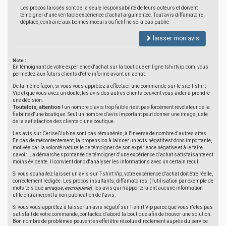
Les propos laissés sont de la seule responsabilité de leurs auteurs et doivent
témoigner d'une véritable expérience d'achat argumentée. Tout avis diffamatoire,
déplacé, contraire aux bonnes moeurs ou fictif ne sera pas publié
laisser mon avis
Note :
En témoignant de votre expérience d'achat sur la boutique en ligne tshirtvip.com, vous
permettez aux futurs clients d'être informé avant un achat.
De la même façon, si vous vous apprêtez à effectuer une commande sur le site T-shirt
Vip et que vous avez un doute, les avis des autres clients peuvent vous aider à prendre
une décision.
Toutefois, attention !
un nombre d'avis trop faible n'est pas forcément révélateur de la
fiabilité d'une boutique. Seul un nombre d'avis important peut donner une image juste
de la satisfaction des clients d'une boutique.
Les avis sur CeriseClub ne sont pas rémunérés, à l'inverse de nombre d'autres sites.
En cas de mécontentement, la propension à laisser un avis négatif est donc importante,
motivée par la volonté naturelle de témoigner de son expérience négative et à le faire
savoir. La démarche spontanée de témoigner d'une expérience d'achat satisfaisante est
moins évidente. Il convient donc d'analyser les informations avec un certain recul.
Si vous souhaitez laisser un avis sur T-shirt Vip, votre expérience d'achat doit être réelle,
correctement rédigée. Les propos insultants, diffamatoires, (l'utilisation par exemple de
mots tels que
arnaque
,
escroquerie
), les avis qui n'apporteraient aucune information
utile entraîneront la non publication de l'avis.
Si vous vous apprêtez à laisser un avis négatif sur T-shirt Vip parce que vous n'êtes pas
satisfait de votre commande, contactez d'abord la boutique afin de trouver une solution.
Bon nombre de problèmes peuvent en effet être résolus directement auprès du service