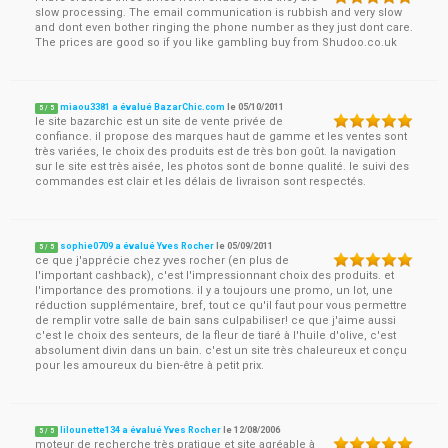
slow processing. The email communication is rubbish and very slow
and dont even bother ringing the phone number as they just dont care.
The prices are good so if you like gambling buy from Shudoo.co.uk
miaou3381 a évalué BazarChic.com
le
05/10/2011
5
/
5
le site bazarchic est un site de vente privée de
confiance. il propose des marques haut de gamme et les ventes sont
très variées, le choix des produits est de très bon goût. la navigation
sur le site est très aisée, les photos sont de bonne qualité. le suivi des
commandes est clair et les délais de livraison sont respectés.
sophie0709 a évalué Yves Rocher
le
05/09/2011
5
/
5
ce que j'apprécie chez yves rocher (en plus de
l'important cashback), c'est l'impressionnant choix des produits. et
l'importance des promotions. il y a toujours une promo, un lot, une
réduction supplémentaire, bref, tout ce qu'il faut pour vous permettre
de remplir votre salle de bain sans culpabiliser! ce que j'aime aussi
c'est le choix des senteurs, de la fleur de tiaré à l'huile d'olive, c'est
absolument divin dans un bain. c'est un site très chaleureux et conçu
pour les amoureux du bien-être à petit prix.
lilounette134 a évalué Yves Rocher
le
12/08/2006
5
/
5
moteur de recherche très pratique et site agréable à