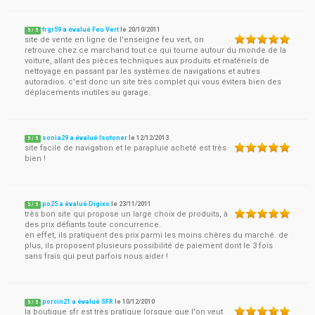
frgr59 a évalué Feu Vert
le
20/10/2011
5
/
5
site de vente en ligne de l'enseigne feu vert, on
retrouve chez ce marchand tout ce qui tourne autour du monde de la
voiture, allant des pièces techniques aux produits et matériels de
nettoyage en passant par les systèmes de navigations et autres
autoradios. c'est donc un site très complet qui vous évitera bien des
déplacements inutiles au garage.
sonia29 a évalué Isotoner
le
12/12/2013
5
/
5
site facile de navigation et le parapluie acheté est très
bien !
po25 a évalué Digixo
le
23/11/2011
5
/
5
très bon site qui propose un large choix de produits, à
des prix défiants toute concurrence.
en effet, ils pratiquent des prix parmi les moins chères du marché. de
plus, ils proposent plusieurs possibilité de paiement dont le 3 fois
sans frais qui peut parfois nous aider !
porcin21 a évalué SFR
le
10/12/2010
5
/
5
la boutique sfr est très pratique lorsque que l'on veut