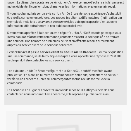
savoir. La démarche spontanée de témoigner d'une expérience d'achat satisfaisante est
moins évidente. Il convient donc d'analyser les informations avec un certain recul.
Si vous souhaitez laisser un avis sur Un Air De Brocante, votre expérience d'achat doit
être réelle, correctement rédigée. Les propos insultants, diffamatoires, (l'utilisation par
exemple de mots tels que
arnaque
,
escroquerie
), les avis qui n'apporteraient aucune
information utile entraîneront la non publication de l'avis.
Si vous vous apprêtez à laisser un avis négatif sur Un Air De Brocante parce que vous
n'êtes pas satisfait de votre commande, contactez d'abord la boutique afin de trouver
une solution. Bon nombre de problèmes peuvent en effet être résolus directement
auprès du service client de la boutique concernée.
CeriseClub
n'est pas le service client du site Un Air De Brocante
. Pour toute question
sur une commande, seule la boutique est apte à vous apporter une réponse et c'est elle
seule qui doit être contactée via son service client.
Les avis sur Un Air De Brocante figurant sur CeriseClub ont été modérés avant
publication. En outre, un numéro de commande est demandé, permettant de pouvoir
vérifier le cas échéant auprès du commerçant concerné l'existence réelle de la
commande.
Les boutiques en ligne disposent d'un droit de réponse. Il suffit pour cela de nous
contacter en nous indiquant l'avis concerné, et la réponse à publier à cet avis.