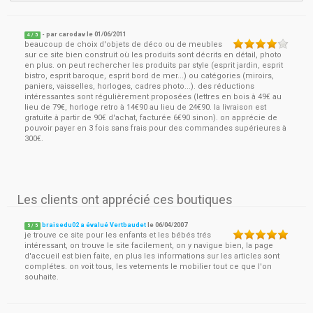
- par
carodav
le
01/06/2011
4
/ 5
beaucoup de choix d'objets de déco ou de meubles
sur ce site bien construit où les produits sont décrits en détail, photo
en plus. on peut rechercher les produits par style (esprit jardin, esprit
bistro, esprit baroque, esprit bord de mer...) ou catégories (miroirs,
paniers, vaisselles, horloges, cadres photo...). des réductions
intéressantes sont régulièrement proposées (lettres en bois à 49€ au
lieu de 79€, horloge retro à 14€90 au lieu de 24€90. la livraison est
gratuite à partir de 90€ d'achat, facturée 6€90 sinon). on apprécie de
pouvoir payer en 3 fois sans frais pour des commandes supérieures à
300€.
Les clients ont apprécié ces boutiques
braisedu02 a évalué Vertbaudet
le
06/04/2007
5
/
5
je trouve ce site pour les enfants et les bébés trés
intéressant, on trouve le site facilement, on y navigue bien, la page
d'accueil est bien faite, en plus les informations sur les articles sont
complétes. on voit tous, les vetements le mobilier tout ce que l'on
souhaite.