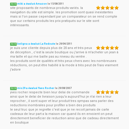
miki a évalué Amazon
le
15/08/2011
5
/
5
site proposants de nombreux produits variés. la
navigation du site est simple. les promotion sont quasi inexistantes
mais si l'on passe cependant par un comparateur on se rend compte
que sur certains produits les prix pratiqués sur le site sont
intéressants.
beligna a évalué La Redoute
le
29/04/2011
5
/
5
je suis une cliente depuis plus de 20 ans et très peux
de déception , c'est la seule boutique ou j'arrive à m'acheter un jean à
ma taille et qui me baille pas au niveau du ventre .
les produits sont de qualités et très peux chers avec les nombreuses
réductions, on peut être habillé à la mode à très peut de frais vraiment
j'adore
mis29 a évalué Yves Rocher
le
29/08/2007
5
/
5
yves rocher respecte bien leur delai de commande
ainsi que le delai de livraison jusqu'a aujourd'hui je n'ai rien a leur
reprocher , il sont super et leur produit tres sympas sans parler des
reductions inombrales pour profiter a bien des produits
le seul truc que je regrette c'est que je ne recoit jamais de carte
cadeaux de leur part a la maison car quand ils en envoient on peut
directement beneficier de reduction ainsi que de cadeau directement
en boutique