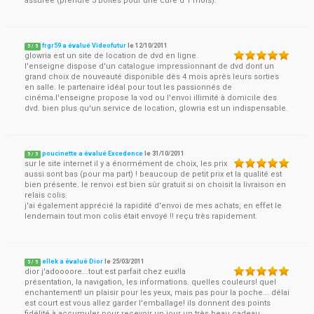
assurée (prendre 3 boîtes pour une cure d'1 mois).
frgr59 a évalué Videofutur
le
12/10/2011
5
/
5
glowria est un site de location de dvd en ligne.
l'enseigne dispose d'un catalogue impressionnant de dvd dont un
grand choix de nouveauté disponible dès 4 mois après leurs sorties
en salle. le partenaire idéal pour tout les passionnés de
cinéma.l'enseigne propose la vod ou l'envoi illimité à domicile des
dvd. bien plus qu'un service de location, glowria est un indispensable.
poucinette a évalué Excedence
le
31/10/2011
5
/
5
sur le site internet il y a énormément de choix, les prix
aussi sont bas (pour ma part) ! beaucoup de petit prix et la qualité est
bien présente. le renvoi est bien sûr gratuit si on choisit la livraison en
relais colis.
j'ai également apprécié la rapidité d'envoi de mes achats, en effet le
lendemain tout mon colis était envoyé !! reçu très rapidement.
ellek a évalué Dior
le
25/03/2011
5
/
5
dior j'adoooore...tout est parfait chez eux!la
présentation, la navigation, les informations. quelles couleurs! quel
enchantement! un plaisir pour les yeux, mais pas pour la poche... délai
est court est vous allez garder l'emballage! ils donnent des points
fidélité à accumuler pour recevoir un jour un très beau cadeau.