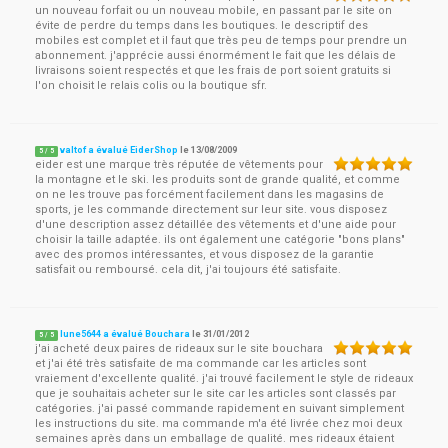
un nouveau forfait ou un nouveau mobile, en passant par le site on
évite de perdre du temps dans les boutiques. le descriptif des
mobiles est complet et il faut que très peu de temps pour prendre un
abonnement. j'apprécie aussi énormément le fait que les délais de
livraisons soient respectés et que les frais de port soient gratuits si
l'on choisit le relais colis ou la boutique sfr.
valtof a évalué EiderShop
le
13/08/2009
5
/
5
eider est une marque très réputée de vêtements pour
la montagne et le ski. les produits sont de grande qualité, et comme
on ne les trouve pas forcément facilement dans les magasins de
sports, je les commande directement sur leur site. vous disposez
d'une description assez détaillée des vêtements et d'une aide pour
choisir la taille adaptée. ils ont également une catégorie "bons plans"
avec des promos intéressantes, et vous disposez de la garantie
satisfait ou remboursé. cela dit, j'ai toujours été satisfaite.
lune5644 a évalué Bouchara
le
31/01/2012
5
/
5
j'ai acheté deux paires de rideaux sur le site bouchara
et j'ai été très satisfaite de ma commande car les articles sont
vraiement d'excellente qualité. j'ai trouvé facilement le style de rideaux
que je souhaitais acheter sur le site car les articles sont classés par
catégories. j'ai passé commande rapidement en suivant simplement
les instructions du site. ma commande m'a été livrée chez moi deux
semaines après dans un emballage de qualité. mes rideaux étaient