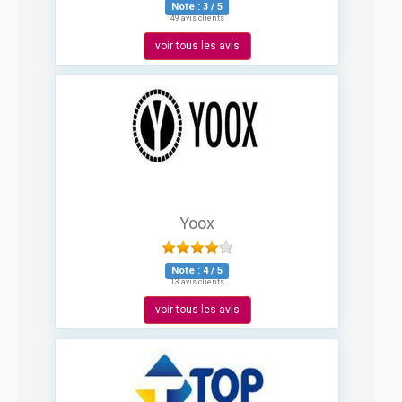
Note :
3
/
5
49 avis clients
voir tous les avis
Yoox
Note :
4
/
5
13 avis clients
voir tous les avis