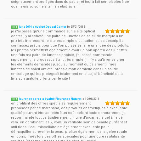
soigneusement protégés dans du papier et tout à fait semblables à ce
que j'avais vu sur le site, j'en était ravie.
lune5644 a évalué Optical Center
le
25/01/2012
5
/
5
je n'ai passé qu'une commande sur le site optical
center, j'y ai acheté une paire de lunettes de soleil de marque à un
prix très interessant. le site est simple d'utilisation et les descriptifs
sont assez précis pour que l'on puisse se faire une idée des produits.
les photos permettent également d'avoir un bon aperçu des lunettes.
une fois ma paire de lunettes choisie, j'ai passé commande
rapidement, le processus étant très simple ( il n'y a qu'à renseigner
les éléments demandés jusqu'au moment du paiement). mes
lunettes de soleil ont été livrées à mon domicile dans un solide
emballage qui les protégeait totalement en plus j'ai bénéficié de la
livraison gratuite offerte par le site !
laurence perez a évalué Fleurance Nature
le
10/01/2011
5
/
5
en profitant des offres spéciales régulièrement
proposées par ce marchand, des produits cosmétiques d'excellente
qualité peuvent être achetés à un coût défiant toute concurrence. je
recommande tout particulièrement l'huile d'argan et le gel à l'aloé
vera. en combinant les 2, voila un véritable soin de beauté purifiant et
anti-rides. l'eau miscellaire est également excellente pour
démaquiller et réveiller la peau. profiter également de la gelée royale
en comprimés lors des offres spéciales pour une cure revitalisante