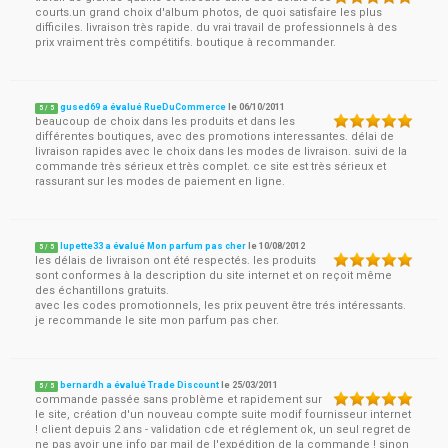
courts.un grand choix d'album photos, de quoi satisfaire les plus
difficiles. livraison très rapide. du vrai travail de professionnels à des
prix vraiment très compétitifs. boutique à recommander.
gused69 a évalué RueDuCommerce
le
06/10/2011
5
/
5
beaucoup de choix dans les produits et dans les
différentes boutiques, avec des promotions interessantes. délai de
livraison rapides avec le choix dans les modes de livraison. suivi de la
commande très sérieux et très complet. ce site est très sérieux et
rassurant sur les modes de paiement en ligne.
lupette33 a évalué Mon parfum pas cher
le
10/08/2012
5
/
5
les délais de livraison ont été respectés. les produits
sont conformes à la description du site internet et on reçoit même
des échantillons gratuits.
avec les codes promotionnels, les prix peuvent être trés intéressants.
je recommande le site mon parfum pas cher.
bernardh a évalué Trade Discount
le
25/03/2011
5
/
5
commande passée sans problème et rapidement sur
le site, création d'un nouveau compte suite modif fournisseur internet
! client depuis 2 ans - validation cde et réglement ok, un seul regret de
ne pas avoir une info par mail de l'expédition de la commande ! sinon