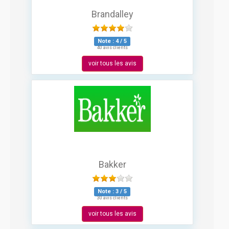
Brandalley
Note :
4
/
5
40 avis clients
voir tous les avis
Bakker
Note :
3
/
5
30 avis clients
voir tous les avis