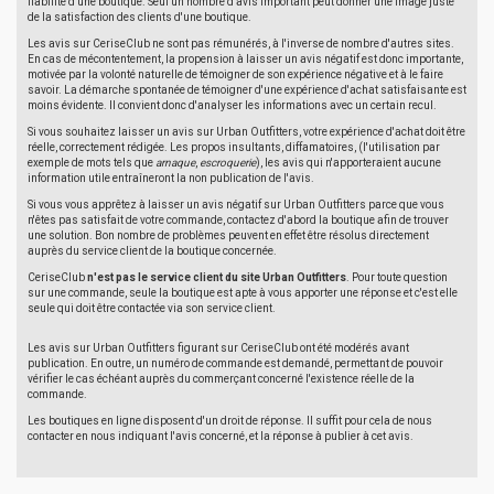
fiabilité d'une boutique. Seul un nombre d'avis important peut donner une image juste
de la satisfaction des clients d'une boutique.
Les avis sur CeriseClub ne sont pas rémunérés, à l'inverse de nombre d'autres sites.
En cas de mécontentement, la propension à laisser un avis négatif est donc importante,
motivée par la volonté naturelle de témoigner de son expérience négative et à le faire
savoir. La démarche spontanée de témoigner d'une expérience d'achat satisfaisante est
moins évidente. Il convient donc d'analyser les informations avec un certain recul.
Si vous souhaitez laisser un avis sur Urban Outfitters, votre expérience d'achat doit être
réelle, correctement rédigée. Les propos insultants, diffamatoires, (l'utilisation par
exemple de mots tels que
arnaque
,
escroquerie
), les avis qui n'apporteraient aucune
information utile entraîneront la non publication de l'avis.
Si vous vous apprêtez à laisser un avis négatif sur Urban Outfitters parce que vous
n'êtes pas satisfait de votre commande, contactez d'abord la boutique afin de trouver
une solution. Bon nombre de problèmes peuvent en effet être résolus directement
auprès du service client de la boutique concernée.
CeriseClub
n'est pas le service client du site Urban Outfitters
. Pour toute question
sur une commande, seule la boutique est apte à vous apporter une réponse et c'est elle
seule qui doit être contactée via son service client.
Les avis sur Urban Outfitters figurant sur CeriseClub ont été modérés avant
publication. En outre, un numéro de commande est demandé, permettant de pouvoir
vérifier le cas échéant auprès du commerçant concerné l'existence réelle de la
commande.
Les boutiques en ligne disposent d'un droit de réponse. Il suffit pour cela de nous
contacter en nous indiquant l'avis concerné, et la réponse à publier à cet avis.