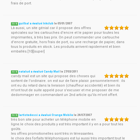
frais de port.
guilbal a évalué Inkclub
le
05/01/2007
5
/
5
Là aussi, un site génial car il propose des offres
spéciales sur les cartouches d'encre et le papier pour toutes les
imprimantes, à très bas prix. On peut commander une cartouche
d'encre gratuite, hors frais de port, ou une recharge de papier, dans
tous ls produits en stock. Les produits arrivent rapidement et bien
emballés.[10][super]
natalud a évalué Candy Mail
le
27/03/2011
5
/
5
candy mail est un site qui propose des choses qui
sortent de l'ordinaire. on est sur de faire plaisir. personnelement : ils
ont eu du retard dans la livraison (chauffeur accidenté) et bien ils
m'ont tout de suite appelé pour s'excuser et me proposer de me
dedommager en commandant un 2nd article qu'ils m'ont offert.
lartistedessi a évalué Orange Mobile
le
24/07/2007
5
/
5
très bon site pour acheter un téléphone mobile en
ligne.le choix des produits y est très important il y en a pour tout les
goûts.
les offres promotionelles sont très in téressantes.
le choix des forfaits téléphoniques est lui aussi très important.tout le