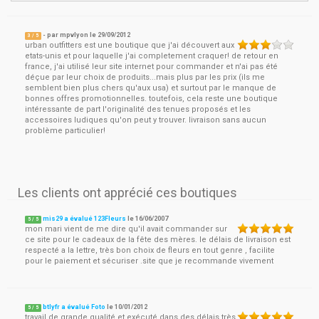
- par
mpvlyon
le
29/09/2012
3
/ 5
urban outfitters est une boutique que j'ai découvert aux
etats-unis et pour laquelle j'ai completement craquer! de retour en
france, j'ai utilisé leur site internet pour commander et n'ai pas été
déçue par leur choix de produits...mais plus par les prix (ils me
semblent bien plus chers qu'aux usa) et surtout par le manque de
bonnes offres promotionnelles. toutefois, cela reste une boutique
intéressante de part l'originalité des tenues proposés et les
accessoires ludiques qu'on peut y trouver. livraison sans aucun
problème particulier!
Les clients ont apprécié ces boutiques
mis29 a évalué 123Fleurs
le
16/06/2007
5
/
5
mon mari vient de me dire qu'il avait commander sur
ce site pour le cadeaux de la fête des mères. le délais de livraison est
respecté a la lettre, très bon choix de fleurs en tout genre , facilite
pour le paiement et sécuriser .site que je recommande vivement
btlyfr a évalué Foto
le
10/01/2012
5
/
5
travail de grande qualité et exécuté dans des délais très