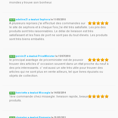
mondes y trouve son bonheur.
adeline21 a évalué Sephora
le
11/05/2010
5
/
5
A plusieurs reprises j'ai effectué des commandes sur
le site de sephora et à chaque fois j'ai été très satisfaite. Les prix des
produits sont très raisonnables. Le délai de livraison est très
satisfaisant et les frais de port ne sont pas du tout élevés. Les produits
sont très biens emballés.
porcin21 a évalué PriceMinister
le
15/07/2010
5
/
5
le principal avantage de priceminister est de pouvoir
trouver des articles d' occasion souvent dans un état proche du neuf à
des prix interessants. c' est aussi un site très utile pour trouver des
articles qui ne sont plus en vente ailleurs, tel que livres épuisés ou
objets de collection.
henriette a évalué Missegle
le
14/03/2014
5
/
5
1ère commande chez missegle: livraison rapide, beaux
produits.
clomalec a évalué Pixmania
le
31/05/2011
5
/
5