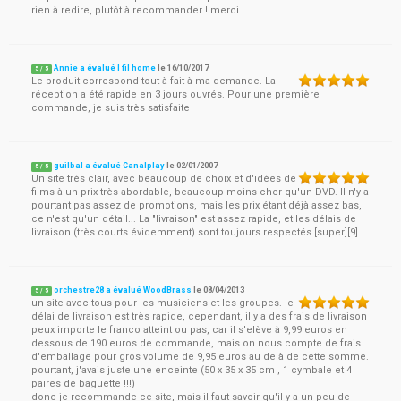
rien à redire, plutôt à recommander ! merci
Annie a évalué I fil home
le
16/10/2017
5
/
5
Le produit correspond tout à fait à ma demande. La
réception a été rapide en 3 jours ouvrés. Pour une première
commande, je suis très satisfaite
guilbal a évalué Canalplay
le
02/01/2007
5
/
5
Un site très clair, avec beaucoup de choix et d'idées de
films à un prix très abordable, beaucoup moins cher qu'un DVD. Il n'y a
pourtant pas assez de promotions, mais les prix étant déjà assez bas,
ce n'est qu'un détail... La "livraison" est assez rapide, et les délais de
livraison (très courts évidemment) sont toujours respectés.[super][9]
orchestre28 a évalué WoodBrass
le
08/04/2013
5
/
5
un site avec tous pour les musiciens et les groupes. le
délai de livraison est très rapide, cependant, il y a des frais de livraison
peux importe le franco atteint ou pas, car il s'elève à 9,99 euros en
dessous de 190 euros de commande, mais on nous compte de frais
d'emballage pour gros volume de 9,95 euros au delà de cette somme.
pourtant, j'avais juste une enceinte (50 x 35 x 35 cm , 1 cymbale et 4
paires de baguette !!!)
donc je recommande ce site, mais il faut savoir qu'il y a un peu de