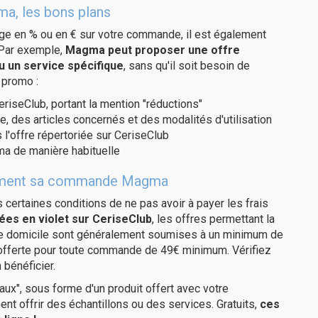
a, les bons plans
age en % ou en € sur votre commande, il est également
 Par exemple,
Magma peut proposer une offre
u un service spécifique
, sans qu'il soit besoin de
 promo :
eriseClub, portant la mention "réductions"
e, des articles concernés et des modalités d'utilisation
 l'offre répertoriée sur CeriseClub
a de manière habituelle
uitement sa commande Magma
us certaines conditions de ne pas avoir à payer les frais
ées en violet sur CeriseClub
, les offres permettant la
tre domicile sont généralement soumises à un minimum de
 offerte pour toute commande de 49€ minimum. Vérifiez
 bénéficier.
ux", sous forme d'un produit offert avec votre
 offrir des échantillons ou des services. Gratuits,
ces