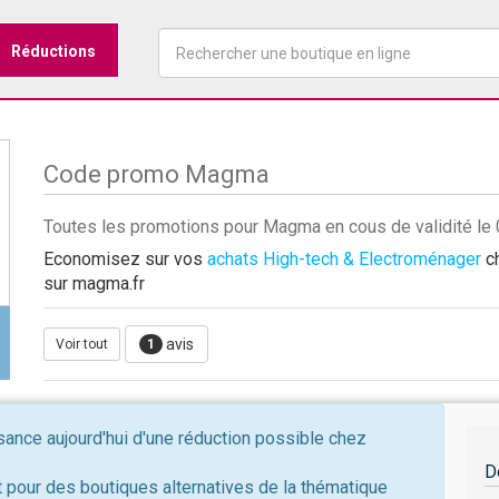
Réductions
Code promo Magma
Toutes les promotions pour Magma en cous de validité l
Economisez sur vos
achats High-tech & Electroménager
ch
sur magma.fr
avis
Voir tout
1
nce aujourd'hui d'une réduction possible chez
D
 pour des boutiques alternatives de la thématique