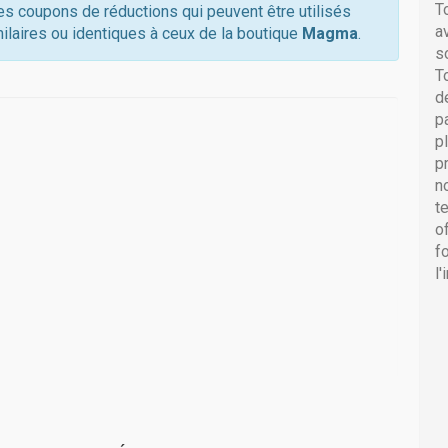
T
res coupons de réductions qui peuvent être utilisés
a
ilaires ou identiques à ceux de la boutique
Magma
.
s
T
d
p
p
p
n
t
o
f
l