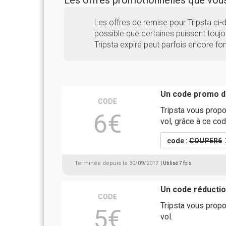
Les offres promotionnelles que vo
Les offres de remise pour Tripsta ci
possible que certaines puissent toujou
Tripsta expiré peut parfois encore fo
Un code promo de
CODE
Tripsta vous propo
6€
vol, grâce à ce co
code :
COUPER6
Terminée depuis le 30/09/2017
| Utilisé 7 fois
Un code réductio
CODE
Tripsta vous propo
5€
vol.