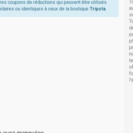
T
tres coupons de réductions qui peuvent être utilisés
a
ilaires ou identiques à ceux de la boutique
Tripsta
.
s
T
d
p
p
p
n
t
o
f
l