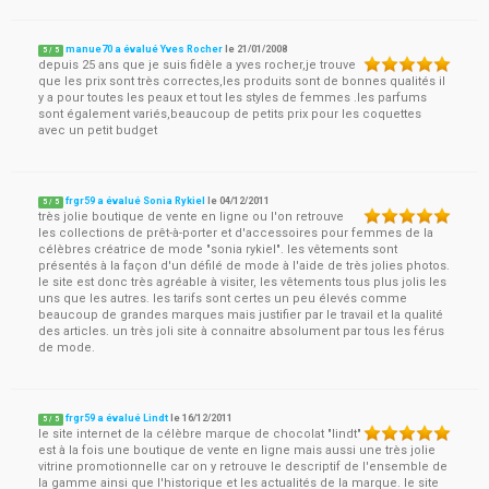
manue70 a évalué Yves Rocher
le
21/01/2008
5
/
5
depuis 25 ans que je suis fidèle a yves rocher,je trouve
que les prix sont très correctes,les produits sont de bonnes qualités il
y a pour toutes les peaux et tout les styles de femmes .les parfums
sont également variés,beaucoup de petits prix pour les coquettes
avec un petit budget
frgr59 a évalué Sonia Rykiel
le
04/12/2011
5
/
5
très jolie boutique de vente en ligne ou l'on retrouve
les collections de prêt-à-porter et d'accessoires pour femmes de la
célèbres créatrice de mode "sonia rykiel". les vêtements sont
présentés à la façon d'un défilé de mode à l'aide de très jolies photos.
le site est donc très agréable à visiter, les vêtements tous plus jolis les
uns que les autres. les tarifs sont certes un peu élevés comme
beaucoup de grandes marques mais justifier par le travail et la qualité
des articles. un très joli site à connaitre absolument par tous les férus
de mode.
frgr59 a évalué Lindt
le
16/12/2011
5
/
5
le site internet de la célèbre marque de chocolat "lindt"
est à la fois une boutique de vente en ligne mais aussi une très jolie
vitrine promotionnelle car on y retrouve le descriptif de l'ensemble de
la gamme ainsi que l'historique et les actualités de la marque. le site