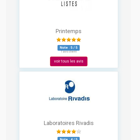
Printemps
Note :
5
/
5
1 avis client
voir tous les avis
Laboratoires Rivadis
Note :
4
/
5