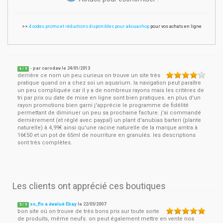
>>
4 codes promo et réductions disponibles pour akouashop
pour vos achats en ligne
- par
carodav
le
24/01/2013
4
/ 5
derrière ce nom un peu curieux on trouve un site très
pratique quand on a chez soi un aquarium. la navigation peut paraître
un peu compliquée car il y a de nombreux rayons mais les critères de
tri par prix ou date de mise en ligne sont bien pratiques. en plus d'un
rayon promotions bien garni j'apprécie le programme de fidélité
permettant de diminuer un peu sa prochaine facture. j'ai commandé
dernièrement (et réglé avec paypal) un plant d'anubias barteri (plante
naturelle) à 4,99€ ainsi qu'une racine naturelle de la marque amtra à
16€50 et un pot de 65ml de nourriture en granulés. les descriptions
sont très complètes.
Les clients ont apprécié ces boutiques
so_flo a évalué Ebay
le
22/05/2007
5
/
5
bon site où on trouve de très bons prix sur toute sorte
de produits, même neufs. on peut également mettre en vente nos