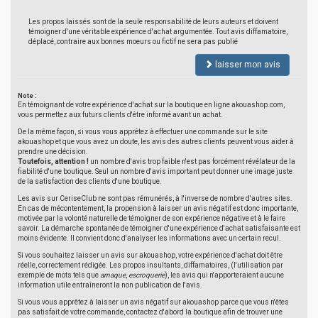
Les propos laissés sont de la seule responsabilité de leurs auteurs et doivent
témoigner d'une véritable expérience d'achat argumentée. Tout avis diffamatoire,
déplacé, contraire aux bonnes moeurs ou fictif ne sera pas publié
laisser mon avis
Note :
En témoignant de votre expérience d'achat sur la boutique en ligne akouashop.com,
vous permettez aux futurs clients d'être informé avant un achat.
De la même façon, si vous vous apprêtez à effectuer une commande sur le site
akouashop et que vous avez un doute, les avis des autres clients peuvent vous aider à
prendre une décision.
Toutefois, attention !
un nombre d'avis trop faible n'est pas forcément révélateur de la
fiabilité d'une boutique. Seul un nombre d'avis important peut donner une image juste
de la satisfaction des clients d'une boutique.
Les avis sur CeriseClub ne sont pas rémunérés, à l'inverse de nombre d'autres sites.
En cas de mécontentement, la propension à laisser un avis négatif est donc importante,
motivée par la volonté naturelle de témoigner de son expérience négative et à le faire
savoir. La démarche spontanée de témoigner d'une expérience d'achat satisfaisante est
moins évidente. Il convient donc d'analyser les informations avec un certain recul.
Si vous souhaitez laisser un avis sur akouashop, votre expérience d'achat doit être
réelle, correctement rédigée. Les propos insultants, diffamatoires, (l'utilisation par
exemple de mots tels que
arnaque
,
escroquerie
), les avis qui n'apporteraient aucune
information utile entraîneront la non publication de l'avis.
Si vous vous apprêtez à laisser un avis négatif sur akouashop parce que vous n'êtes
pas satisfait de votre commande, contactez d'abord la boutique afin de trouver une