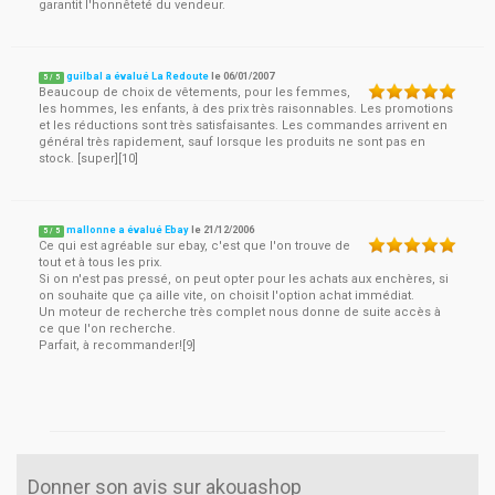
garantit l'honnêteté du vendeur.
guilbal a évalué La Redoute
le
06/01/2007
5
/
5
Beaucoup de choix de vêtements, pour les femmes,
les hommes, les enfants, à des prix très raisonnables. Les promotions
et les réductions sont très satisfaisantes. Les commandes arrivent en
général très rapidement, sauf lorsque les produits ne sont pas en
stock. [super][10]
mallonne a évalué Ebay
le
21/12/2006
5
/
5
Ce qui est agréable sur ebay, c'est que l'on trouve de
tout et à tous les prix.
Si on n'est pas pressé, on peut opter pour les achats aux enchères, si
on souhaite que ça aille vite, on choisit l'option achat immédiat.
Un moteur de recherche très complet nous donne de suite accès à
ce que l'on recherche.
Parfait, à recommander![9]
Donner son avis sur akouashop