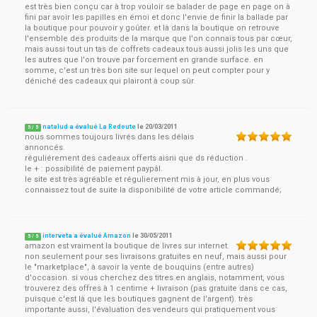
est très bien conçu car à trop vouloir se balader de page en page on à
fini par avoir les papilles en émoi et donc l'envie de finir la ballade par
la boutique pour pouvoir y goûter. et là dans la boutique on retrouve
l'ensemble des produits de la marque que l'on connais tous par cœur,
mais aussi tout un tas de coffrets cadeaux tous aussi jolis les uns que
les autres que l'on trouve par forcement en grande surface. en
somme, c'est un très bon site sur lequel on peut compter pour y
déniché des cadeaux qui plairont à coup sûr.
natalud a évalué La Redoute
le
20/03/2011
5
/
5
nous sommes toujours livrés dans les délais
annoncés.
réguliérement des cadeaux offerts aisni que ds réduction .
le + : possibilité de paiement paypâl.
le site est très agréable et régulierement mis à jour, en plus vous
connaissez tout de suite la disponibilité de votre article commandé;
interveta a évalué Amazon
le
30/05/2011
5
/
5
amazon est vraiment la boutique de livres sur internet.
non seulement pour ses livraisons gratuites en neuf, mais aussi pour
le "marketplace", à savoir la vente de bouquins (entre autres)
d'occasion. si vous cherchez des titres en anglais, notamment, vous
trouverez des offres à 1 centime + livraison (pas gratuite dans ce cas,
puisque c'est là que les boutiques gagnent de l'argent). très
importante aussi, l'évaluation des vendeurs qui pratiquement vous