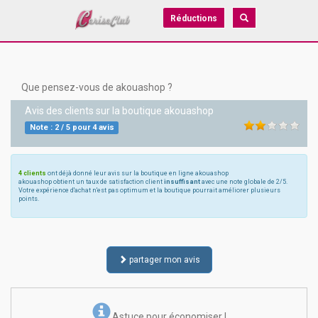
Réductions
Que pensez-vous de akouashop ?
Avis des clients sur la boutique
akouashop
Note :
2
/
5
pour
4
avis
4 clients
ont déjà donné leur avis sur la boutique en ligne akouashop
akouashop obtient un taux de satisfaction client
insuffisant
avec une note globale de 2/5.
Votre expérience d'achat n'est pas optimum et la boutique pourrait améliorer plusieurs
points.
partager mon avis
Astuce pour économiser !