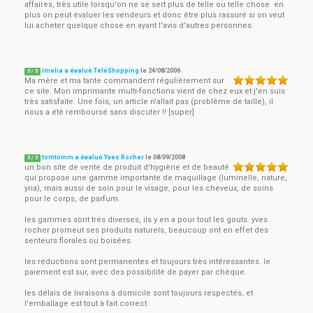
affaires, très utile lorsqu'on ne se sert plus de telle ou telle chose. en
plus on peut évaluer les vendeurs et donc être plus rassuré si on veut
lui acheter quelque chose en ayant l'avis d'autres personnes.
imelia a évalué TéléShopping
le
24/08/2006
5
/
5
Ma mère et ma tante commandent régulièrement sur
ce site. Mon imprimante multi-fonctions vient de chez eux et j'en suis
très satisfaite. Une fois, un article n'allait pas (problème de taille), il
nous a été remboursé sans discuter !! [super]
tomtomm a évalué Yves Rocher
le
08/09/2008
5
/
5
un bon site de vente de produit d'hygiène et de beauté
qui propose une gamme importante de maquillage (luminelle, nature,
yria), mais aussi de soin pour le visage, pour les cheveux, de soins
pour le corps, de parfum.
les gammes sont trés diverses, ils y en a pour tout les gouts. yves
rocher promeut ses produits naturels, beaucoup ont en effet des
senteurs florales ou boisées.
les réductions sont permanentes et toujours très intéressantes. le
paiement est sur, avec des possibilité de payer par chèque.
les délais de livraisons à domicile sont toujours respectés, et
l'emballage est tout à fait correct.