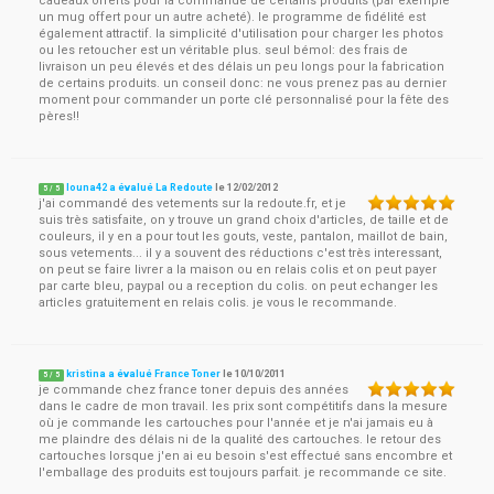
cadeaux offerts pour la commande de certains produits (par exemple
un mug offert pour un autre acheté). le programme de fidélité est
également attractif. la simplicité d'utilisation pour charger les photos
ou les retoucher est un véritable plus. seul bémol: des frais de
livraison un peu élevés et des délais un peu longs pour la fabrication
de certains produits. un conseil donc: ne vous prenez pas au dernier
moment pour commander un porte clé personnalisé pour la fête des
pères!!
louna42 a évalué La Redoute
le
12/02/2012
5
/
5
j'ai commandé des vetements sur la redoute.fr, et je
suis très satisfaite, on y trouve un grand choix d'articles, de taille et de
couleurs, il y en a pour tout les gouts, veste, pantalon, maillot de bain,
sous vetements... il y a souvent des réductions c'est très interessant,
on peut se faire livrer a la maison ou en relais colis et on peut payer
par carte bleu, paypal ou a reception du colis. on peut echanger les
articles gratuitement en relais colis. je vous le recommande.
kristina a évalué France Toner
le
10/10/2011
5
/
5
je commande chez france toner depuis des années
dans le cadre de mon travail. les prix sont compétitifs dans la mesure
où je commande les cartouches pour l'année et je n'ai jamais eu à
me plaindre des délais ni de la qualité des cartouches. le retour des
cartouches lorsque j'en ai eu besoin s'est effectué sans encombre et
l'emballage des produits est toujours parfait. je recommande ce site.