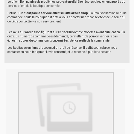
solution. Bon nombre de problèmes peuvent en effet être résolus directement auprès du
service client de la boutique concernée.
CeriseClub
n'est pas le service client du site akouashop
. Pour toute question sur une
commande, seule la boutique est apte à vous apporter une réponse et c'est elle seule qui
doit être contactée via son service client.
Les avis sur akouashop figurant sur CeriseClub ont été modérés avant publication. En
outre, un numéro de commande est demandé, permettant de pouvoir vérifier le cas
échéant auprès du commerçant concerné l'existence réelle de la commande.
Les boutiques en ligne disposent d'un droit de réponse. Il suffit pour cela de nous
contacter en nous indiquant l'avis concerné, et la réponse à publier à cet avis.