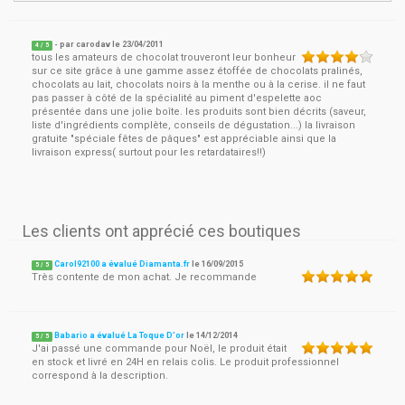
- par
carodav
le
23/04/2011
4
/ 5
tous les amateurs de chocolat trouveront leur bonheur
sur ce site grâce à une gamme assez étoffée de chocolats pralinés,
chocolats au lait, chocolats noirs à la menthe ou à la cerise. il ne faut
pas passer à côté de la spécialité au piment d'espelette aoc
présentée dans une jolie boîte. les produits sont bien décrits (saveur,
liste d'ingrédients complète, conseils de dégustation...) la livraison
gratuite "spéciale fêtes de pâques" est appréciable ainsi que la
livraison express( surtout pour les retardataires!!)
Les clients ont apprécié ces boutiques
Carol92100 a évalué Diamanta.fr
le
16/09/2015
5
/
5
Très contente de mon achat. Je recommande
Babario a évalué La Toque D'or
le
14/12/2014
5
/
5
J'ai passé une commande pour Noël, le produit était
en stock et livré en 24H en relais colis. Le produit professionnel
correspond à la description.