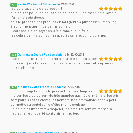
saufie27 a évalué Cdiscount
le
07/01/2008
5
/
5
toujours satisfaite de cdiscount !
que ce soit pour une housse de couette ou une machine à laver je
n'ai jamais été déçue.
ce site propose des produits en tout genre à prix cassés : mobilier,
électro ménager, linge de maison etc
il est possible de payer en 3 fois sans aucun frais.
les délais de livraison sont respectés sans aucun problème.
Galinette a évalué Rue des plaisirs
le
25/07/2014
5
/
5
J'adore ce site. Il ne se prend pas la tête et il est super
complet. Quand aux commandes, elles sont livrées et préparées
nickel chrome
sieg86 a évalué Françoise Saget
le
19/08/2007
5
/
5
francoise saget est le site pour acheter son linge de
maison,les articles sont de trés grandes qualités et même si les prix
sont parfois assez élevés,les nombreuses promotions sont la pour
permettre au portefeuille d'être moins soulagé.
un point trés important à rappeler, les produits sont vraiment à la
hauteur et leur qualité sont vraiment au top.
sosbauer13 a évalué Amazon
le
24/02/2007