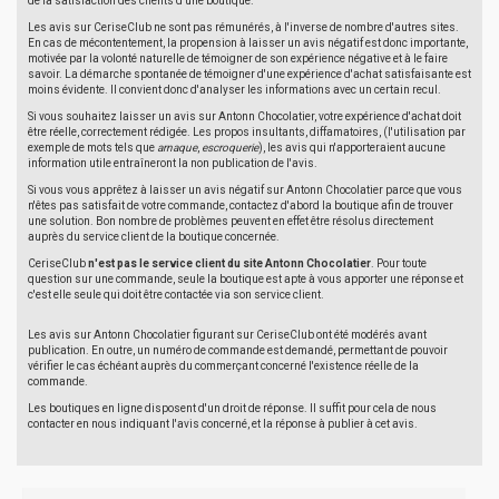
de la satisfaction des clients d'une boutique.
Les avis sur CeriseClub ne sont pas rémunérés, à l'inverse de nombre d'autres sites.
En cas de mécontentement, la propension à laisser un avis négatif est donc importante,
motivée par la volonté naturelle de témoigner de son expérience négative et à le faire
savoir. La démarche spontanée de témoigner d'une expérience d'achat satisfaisante est
moins évidente. Il convient donc d'analyser les informations avec un certain recul.
Si vous souhaitez laisser un avis sur Antonn Chocolatier, votre expérience d'achat doit
être réelle, correctement rédigée. Les propos insultants, diffamatoires, (l'utilisation par
exemple de mots tels que
arnaque
,
escroquerie
), les avis qui n'apporteraient aucune
information utile entraîneront la non publication de l'avis.
Si vous vous apprêtez à laisser un avis négatif sur Antonn Chocolatier parce que vous
n'êtes pas satisfait de votre commande, contactez d'abord la boutique afin de trouver
une solution. Bon nombre de problèmes peuvent en effet être résolus directement
auprès du service client de la boutique concernée.
CeriseClub
n'est pas le service client du site Antonn Chocolatier
. Pour toute
question sur une commande, seule la boutique est apte à vous apporter une réponse et
c'est elle seule qui doit être contactée via son service client.
Les avis sur Antonn Chocolatier figurant sur CeriseClub ont été modérés avant
publication. En outre, un numéro de commande est demandé, permettant de pouvoir
vérifier le cas échéant auprès du commerçant concerné l'existence réelle de la
commande.
Les boutiques en ligne disposent d'un droit de réponse. Il suffit pour cela de nous
contacter en nous indiquant l'avis concerné, et la réponse à publier à cet avis.