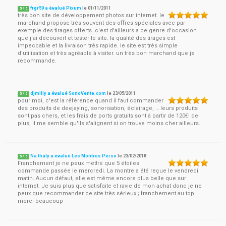
frgr59 a évalué Pixum
le
01/11/2011
5
/
5
très bon site de développement photos sur internet. le
marchand propose très souvent des offres spéciales avec par
exemple des tirages offerts. c'est d'ailleurs a ce genre d'occasion
que j'ai découvert et tester le site. la qualité des tirages est
impeccable et la livraison très rapide. le site est très simple
d'utilisation et très agréable à visiter. un très bon marchand que je
recommande.
djmilly a évalué SonoVente.com
le
23/05/2011
5
/
5
pour moi, c'est la référence quand il faut commander
des produits de deejaying, sonorisation, éclairage, … leurs produits
sont pas chers, et les frais de ports gratuits sont à partir de 120€! de
plus, il me semble qu'ils s'alignent si on trouve moins cher ailleurs.
Na thaly a évalué Les Montres Perso
le
23/02/2018
5
/
5
Franchement je ne peux mettre que 5 étoiles
commande passée le mercredi. La montre a été reçue le vendredi
matin. Aucun défaut, elle est même encore plus belle que sur
internet. Je suis plus que satisfaite et ravie de mon achat donc je ne
peux que recommander ce site très sérieux ; franchement au top
merci beaucoup