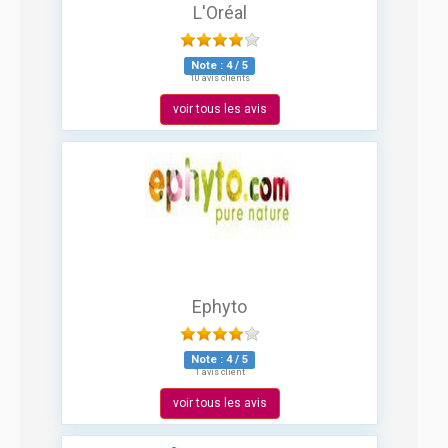
L'Oréal
Note :
4
/
5
10 avis clients
voir tous les avis
Ephyto
Note :
4
/
5
1 avis client
voir tous les avis