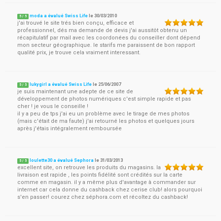
moda a évalué Swiss Life
le
30/03/2010
5
/
5
j'ai trouvé le site trés bien conçu, efficace et
professionnel, dés ma demande de devis j'ai aussitôt obtenu un
récapitulatif par mail avec les coordonées du conseiller dont dépend
mon secteur géographique. le starifs me paraissent de bon rapport
qualité prix, je trouve cela vraiment interessant.
lukygirl a évalué Swiss Life
le
25/06/2007
5
/
5
je suis maintenant une adepte de ce site de
développement de photos numériques c'est simple rapide et pas
cher ! je vous le conseille !
il y a peu de tps j'ai eu un problème avec le tirage de mes photos
(mais c'était de ma faute) j'ai retourné les photos et quelques jours
après j'étais intégralement remboursée
loulette30 a évalué Sephora
le
31/03/2013
5
/
5
excellent site, on retrouve les produits du magasins. la
livraison est rapide , les points fidélité sont crédités sur la carte
comme en magasin. il y a même plus d'avantage à commander sur
internet car cela donne du cashback chez cerise club! alors pourquoi
s'en passer! courez chez séphora.com et récoltez du cashback!