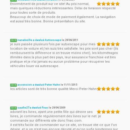
5
/
5
Enormément de produit sur ce site! Au prix normal,
mais quelques réductions intéressantes. Délai de livraison réspecté
pour toutes sorte de produits.
Beaucoup de choix de mode de paiement également. La navigation
est aussi très bonne. Bonne présentation du site.
nanabeille a évalué Autoescape
le
24/06/2011
5
/
5
je suis passée plusieurs fois par autoescape pour mes
location de voiture et j'en suis très satisfaite. les prix sont pas cher (ils
remboursent la différence si on trouve moins cher), les kilométrages
illimités dans la plus part des pays, leur assurance franchise est très
pratique et je n'ai jamais eu aucun problème pour récupérer les
véhicules louer via autoescape.
ascension a évalué Peter Hahn
le
11/11/2015
5
/
5
les articles sont de très bonne qualité Merci Peter Hahn
saufie27 a évalué Fnac
le
29/04/2009
5
/
5
adorant les livres, ayant une petite fille qui dévore ses
livres, je commande régulièrement des livres sur le net. je
commande sur différents site donc fnac.com.
il est très facile de commander sur ce site, on trouve vite ce que l'on
désire. et si on n'est pas encore décidé et qu'on surfe longtemps sur