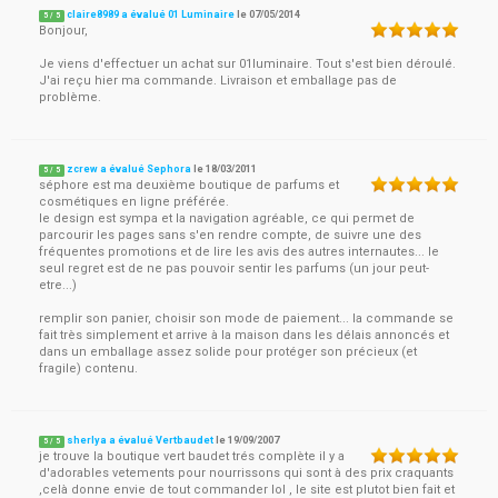
claire8989 a évalué 01 Luminaire
le
07/05/2014
5
/
5
Bonjour,
Je viens d'effectuer un achat sur 01luminaire. Tout s'est bien déroulé.
J'ai reçu hier ma commande. Livraison et emballage pas de
problème.
zcrew a évalué Sephora
le
18/03/2011
5
/
5
séphore est ma deuxième boutique de parfums et
cosmétiques en ligne préférée.
le design est sympa et la navigation agréable, ce qui permet de
parcourir les pages sans s'en rendre compte, de suivre une des
fréquentes promotions et de lire les avis des autres internautes... le
seul regret est de ne pas pouvoir sentir les parfums (un jour peut-
etre...)
remplir son panier, choisir son mode de paiement... la commande se
fait très simplement et arrive à la maison dans les délais annoncés et
dans un emballage assez solide pour protéger son précieux (et
fragile) contenu.
sherlya a évalué Vertbaudet
le
19/09/2007
5
/
5
je trouve la boutique vert baudet trés complète il y a
d'adorables vetements pour nourrissons qui sont à des prix craquants
,celà donne envie de tout commander lol , le site est plutot bien fait et