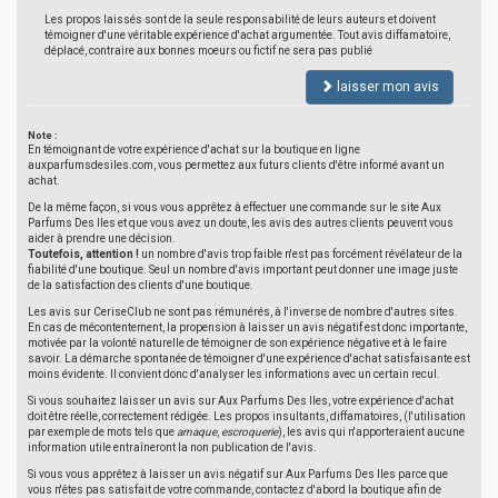
Les propos laissés sont de la seule responsabilité de leurs auteurs et doivent
témoigner d'une véritable expérience d'achat argumentée. Tout avis diffamatoire,
déplacé, contraire aux bonnes moeurs ou fictif ne sera pas publié
laisser mon avis
Note :
En témoignant de votre expérience d'achat sur la boutique en ligne
auxparfumsdesiles.com, vous permettez aux futurs clients d'être informé avant un
achat.
De la même façon, si vous vous apprêtez à effectuer une commande sur le site Aux
Parfums Des Iles et que vous avez un doute, les avis des autres clients peuvent vous
aider à prendre une décision.
Toutefois, attention !
un nombre d'avis trop faible n'est pas forcément révélateur de la
fiabilité d'une boutique. Seul un nombre d'avis important peut donner une image juste
de la satisfaction des clients d'une boutique.
Les avis sur CeriseClub ne sont pas rémunérés, à l'inverse de nombre d'autres sites.
En cas de mécontentement, la propension à laisser un avis négatif est donc importante,
motivée par la volonté naturelle de témoigner de son expérience négative et à le faire
savoir. La démarche spontanée de témoigner d'une expérience d'achat satisfaisante est
moins évidente. Il convient donc d'analyser les informations avec un certain recul.
Si vous souhaitez laisser un avis sur Aux Parfums Des Iles, votre expérience d'achat
doit être réelle, correctement rédigée. Les propos insultants, diffamatoires, (l'utilisation
par exemple de mots tels que
arnaque
,
escroquerie
), les avis qui n'apporteraient aucune
information utile entraîneront la non publication de l'avis.
Si vous vous apprêtez à laisser un avis négatif sur Aux Parfums Des Iles parce que
vous n'êtes pas satisfait de votre commande, contactez d'abord la boutique afin de