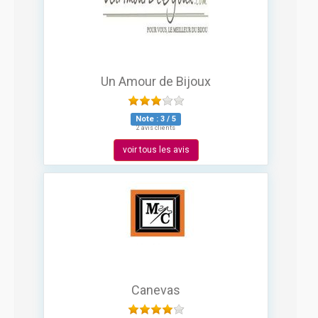
Un Amour de Bijoux
Note :
3
/
5
2 avis clients
voir tous les avis
Canevas