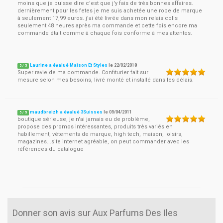
moins que je puisse dire c'est que j'y fais de très bonnes affaires.
dernièrement pour les fetes je me suis achetée une robe de marque
à seulement 17,99 euros. j'ai été livrée dans mon relais colis
seulement 48 heures après ma commande et cette fois encore ma
commande était comme à chaque fois conforme à mes attentes.
Laurine a évalué Maison Et Styles
le
22/02/2018
5
/
5
Super ravie de ma commande. Confiturier fait sur
mesure selon mes besoins, livré monté et installé dans les délais.
maudbreizh a évalué 3Suisses
le
05/04/2011
5
/
5
boutique sérieuse, je n'ai jamais eu de problème,
propose des promos intéressantes, produits très variés en
habillement, vêtements de marque, high tech, maison, loisirs,
magazines...site internet agréable, on peut commander avec les
références du catalogue
Donner son avis sur Aux Parfums Des Iles