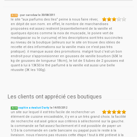
- par
carodav
le
30/08/2011
3
/ 5
le site "aux parfums des îles" peine à nous faire rêver,
en dépit de son nom. en effet, le nombre de marchandises
proposées est assez restreint (essentiellement de la vanille et
quelques épices comme la noix de muscade, le poivre vert de
madagascar ou le curcuma) et les descriptions sont très succinctes
au niveau de la boutique (ailleurs sur le site on trouve des idées de
recette et des informations sur la vanille mais ce n'est pas très
pratique). il manque aussi des promotions. malgré tout c'est un bon
endroit pour s'approvisionner en gousses de vanille bourbon (65€ le
kg de gousses de longueur 18cm), le lot de 5 tubes de 2 gousses est
quant à lui à 13€50.le thé parfumé à la vanille est aussi une belle
réussite (3€ les 100g).
Les clients ont apprécié ces boutiques
xaphie a évalué Darty
le
14/05/2012
5
/
5
un site sur lequel il est très facile de rechercher un
élément de cuisine encastrable, il y en a un très grand choix. la facilité
de recherche est aisé grâce aux critères à sélectionné sur la gauche.
la commande se fait assez facilement et il est possible de payer un
1/3 à la commande en carte bancaire ou paypal puis le reste à la
livraison. nous n'avons pas réussis cette étape ! tout à été prélevé à la