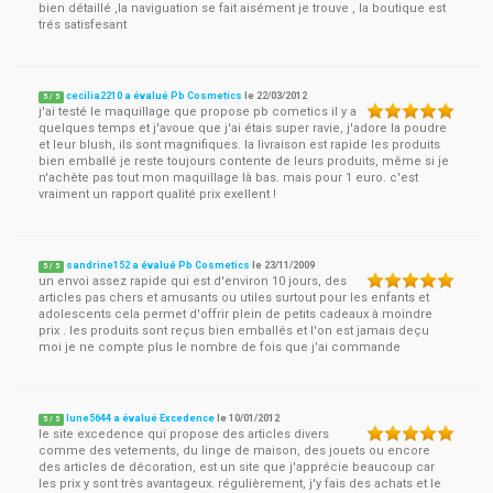
bien détaillé ,la naviguation se fait aisément je trouve , la boutique est
trés satisfesant
cecilia2210 a évalué Pb Cosmetics
le
22/03/2012
5
/
5
j'ai testé le maquillage que propose pb cometics il y a
quelques temps et j'avoue que j'ai étais super ravie, j'adore la poudre
et leur blush, ils sont magnifiques. la livraison est rapide les produits
bien emballé je reste toujours contente de leurs produits, même si je
n'achète pas tout mon maquillage là bas. mais pour 1 euro. c'est
vraiment un rapport qualité prix exellent !
sandrine152 a évalué Pb Cosmetics
le
23/11/2009
5
/
5
un envoi assez rapide qui est d'environ 10 jours, des
articles pas chers et amusants ou utiles surtout pour les enfants et
adolescents cela permet d'offrir plein de petits cadeaux à moindre
prix . les produits sont reçus bien emballés et l'on est jamais deçu
moi je ne compte plus le nombre de fois que j'ai commande
lune5644 a évalué Excedence
le
10/01/2012
5
/
5
le site excedence qui propose des articles divers
comme des vetements, du linge de maison, des jouets ou encore
des articles de décoration, est un site que j'apprécie beaucoup car
les prix y sont très avantageux. régulièrement, j'y fais des achats et le