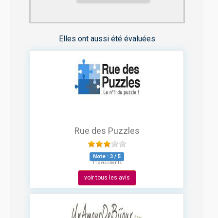
Elles ont aussi été évaluées
Rue des Puzzles
Note :
3
/
5
11 avis clients
voir tous les avis