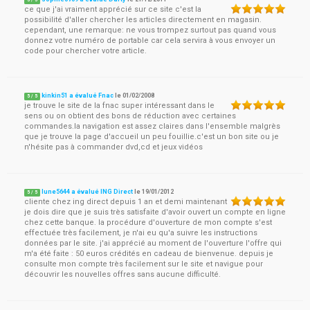
5
/
5
ce que j'ai vraiment apprécié sur ce site c'est la
possibilité d'aller chercher les articles directement en magasin.
cependant, une remarque: ne vous trompez surtout pas quand vous
donnez votre numéro de portable car cela servira à vous envoyer un
code pour chercher votre article.
kinkin51 a évalué Fnac
le
01/02/2008
5
/
5
je trouve le site de la fnac super intéressant dans le
sens ou on obtient des bons de réduction avec certaines
commandes.la navigation est assez claires dans l'ensemble malgrès
que je trouve la page d'accueil un peu fouillie.c'est un bon site ou je
n'hésite pas à commander dvd,cd et jeux vidéos
lune5644 a évalué ING Direct
le
19/01/2012
5
/
5
cliente chez ing direct depuis 1 an et demi maintenant
je dois dire que je suis très satisfaite d'avoir ouvert un compte en ligne
chez cette banque. la procédure d'ouverture de mon compte s'est
effectuée très facilement, je n'ai eu qu'a suivre les instructions
données par le site. j'ai apprécié au moment de l'ouverture l'offre qui
m'a été faite : 50 euros crédités en cadeau de bienvenue. depuis je
consulte mon compte très facilement sur le site et navigue pour
découvrir les nouvelles offres sans aucune difficulté.