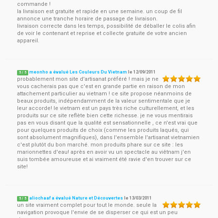
commande !
la livraison est gratuite et rapide en une semaine. un coup de fil
annonce une tranche horaire de passage de livraison.
livraison correcte dans les temps, possibilité de déballer le colis afin
de voir le contenant et reprise et collecte gratuite de votre ancien
appareil.
meonho a évalué Les Couleurs Du Vietnam
le
12/09/2011
5
/
5
probablement mon site d'artisanat préféré ! mais je ne
vous cacherais pas que c'est en grande partie en raison de mon
attachement particulier au vietnam ! ce site propose néanmoins de
beaux produits, indépendamment de la valeur sentimentale que je
leur accorde! le vietnam est un pays très riche culturellement, et les
produits sur ce site reflète bien cette richesse. je ne vous mentirais
pas en vous disant que la qualité est sensationnelle , ce n'est vrai que
pour quelques produits de choix (comme les produits laqués, qui
sont absolument magnifiques), dans l'ensemble l'artisanat vietnamien
c'est plutôt du bon marché. mon produits phare sur ce site : les
marionnettes d'eau! après en avoir vu un spectacle au viêtnam j'en
suis tombée amoureuse et ai vraiment été ravie d'en trouver sur ce
site!
aliochaaf a évalué Nature et Découvertes
le
13/03/2011
5
/
5
un site vraiment complet pour tout le monde. seule la
navigation provoque l'envie de se disperser ce qui est un peu