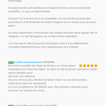
dommage.
les paiements sont débités à la livraison et les colis sont très bien
emballés, ce qui est appréciable.
lorsque l'on est abonné à la newsletter, on reçoit très souvent des
promotions intéressantes et assez longues sur le temps pour pouvoir
payer.
on peut également commander les sorties prévues sans passer par le
magasin, ce qui fait gagner un certain temps agréable.
ce n'est pas le site le plus économique mais il est relativement
complet notamment pour les cadeaux pour les enfants.
lolo80 a évalué Becquet
le
25/10/2010
5
/
5
trés bonne qualité de linge de lit avec un choix assez
important pour tous les styles. en plus le site propose quelques objets
assez sympas pour
décorer son intérieur.
les prix sont un peu élevés à la base mais il y a de trés bonnes
réductions (plus le cashback).
il y a un programme de fidélité avec des points à cumuler pour
recevoir un cadeau au choix.
sophie0709 a évalué Darty
le
21/12/2011