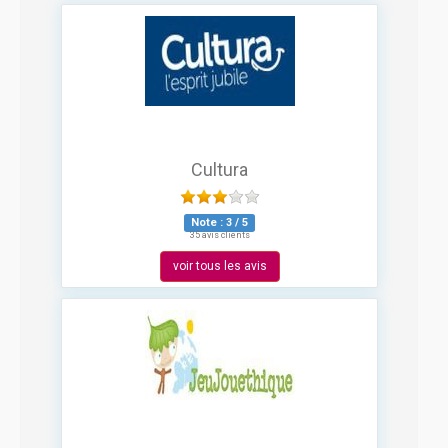
Cultura
Note :
3
/
5
35 avis clients
voir tous les avis