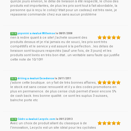
quinze jours environ, le délai de livraison à été respecté, le choix des
produits est importantes, de plus les prix sont tout à fait abordable, la
personne qui à reçu le colis(c'était pour un cadeau) est très ravie, je
repasserai commande chez eux sans aucun problème
yoyonini a évalué Willemse
le
08/01/2008
5
/
5
rien à redire quant à ce site! j'achete souvent des
produits dessus et je n'ai jamais eu de souci, les prix sont très
compétitifs et le service y est assuré à la perfection...les délais de
livraison sont toujours respectés (sauf une fois, de 3 jours) et les
produits sont livrés en très bon état...un veritable sans faute qui justifie
cette note de 10/10!!!
driiing a évalué Excedence
le
26/11/2011
5
/
5
j'adore cette boutique. on y fait de très bonnes affaires,
le stock est sans cesse renouvelé et il y a des codes promotions en
plus en permanence. de plus cerise club permet d'avoir encore 5%
de cash back. tres bonne qualité. ce sont les suplus 3 suisses,
balnche porte etc
Cédrc a évalué Lecyclo.com
le
09/12/2013
5
/
5
Avec un choix de produit allant du classique à de
l'innovation, Lecyclo est un site idéal pour les cyclistes