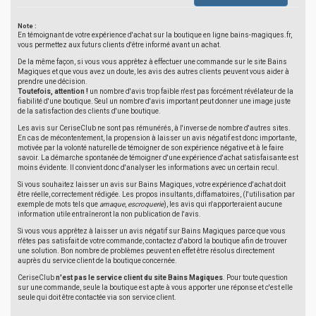
Note :
En témoignant de votre expérience d'achat sur la boutique en ligne bains-magiques.fr,
vous permettez aux futurs clients d'être informé avant un achat.
De la même façon, si vous vous apprêtez à effectuer une commande sur le site Bains
Magiques et que vous avez un doute, les avis des autres clients peuvent vous aider à
prendre une décision.
Toutefois, attention !
un nombre d'avis trop faible n'est pas forcément révélateur de la
fiabilité d'une boutique. Seul un nombre d'avis important peut donner une image juste
de la satisfaction des clients d'une boutique.
Les avis sur CeriseClub ne sont pas rémunérés, à l'inverse de nombre d'autres sites.
En cas de mécontentement, la propension à laisser un avis négatif est donc importante,
motivée par la volonté naturelle de témoigner de son expérience négative et à le faire
savoir. La démarche spontanée de témoigner d'une expérience d'achat satisfaisante est
moins évidente. Il convient donc d'analyser les informations avec un certain recul.
Si vous souhaitez laisser un avis sur Bains Magiques, votre expérience d'achat doit
être réelle, correctement rédigée. Les propos insultants, diffamatoires, (l'utilisation par
exemple de mots tels que
arnaque
,
escroquerie
), les avis qui n'apporteraient aucune
information utile entraîneront la non publication de l'avis.
Si vous vous apprêtez à laisser un avis négatif sur Bains Magiques parce que vous
n'êtes pas satisfait de votre commande, contactez d'abord la boutique afin de trouver
une solution. Bon nombre de problèmes peuvent en effet être résolus directement
auprès du service client de la boutique concernée.
CeriseClub
n'est pas le service client du site Bains Magiques
. Pour toute question
sur une commande, seule la boutique est apte à vous apporter une réponse et c'est elle
seule qui doit être contactée via son service client.