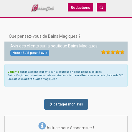
Réductions
Que pensez-vous de Bains Magiques ?
Avis des clients sur la boutique
Bains Magiques
Note :
5
/
5
pour
2
avis
2 clients
ont déjà donné leur avis sur la boutique en ligne Bains Magiques
Bains Magiques obtient un taux de satisfaction client
excellent
avec une note globale de 5/5.
En clair, vous
adorez
Bains Magiques !
partager mon avis
Astuce pour économiser !