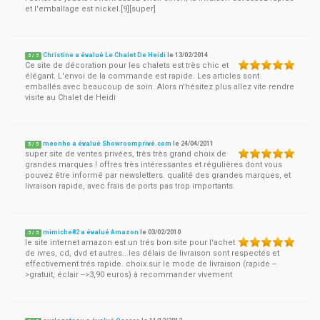
et l'emballage est nickel.[9][super]
Christine a évalué Le Chalet De Heidi
le
13/02/2014
5
/
5
Ce site de décoration pour les chalets est très chic et
élégant. L'envoi de la commande est rapide. Les articles sont
emballés avec beaucoup de soin. Alors n'hésitez plus allez vite rendre
visite au Chalet de Heidi
meonho a évalué Showroomprivé.com
le
24/04/2011
5
/
5
super site de ventes privées, très très grand choix de
grandes marques ! offres très intéressantes et régulières dont vous
pouvez être informé par newsletters. qualité des grandes marques, et
livraison rapide, avec frais de ports pas trop importants.
mimiche82 a évalué Amazon
le
03/02/2010
5
/
5
le site internet amazon est un trés bon site pour l'achet
de ivres, cd, dvd et autres...les délais de livraison sont respectés et
effectivement trés rapide. choix sur le mode de livraison (rapide --
>gratuit, éclair -->3,90 euros) à recommander vivement