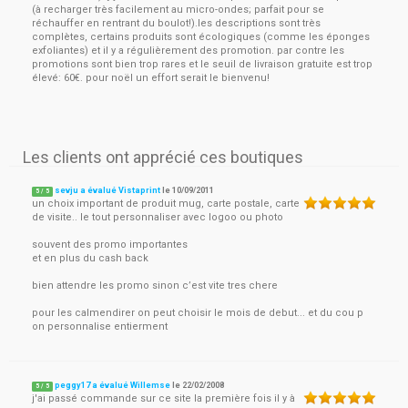
(à recharger très facilement au micro-ondes; parfait pour se
réchauffer en rentrant du boulot!).les descriptions sont très
complètes, certains produits sont écologiques (comme les éponges
exfoliantes) et il y a régulièrement des promotion. par contre les
promotions sont bien trop rares et le seuil de livraison gratuite est trop
élevé: 60€. pour noël un effort serait le bienvenu!
Les clients ont apprécié ces boutiques
sevju a évalué Vistaprint
le
10/09/2011
5
/
5
un choix important de produit mug, carte postale, carte
de visite.. le tout personnaliser avec logoo ou photo
souvent des promo importantes
et en plus du cash back
bien attendre les promo sinon c’est vite tres chere
pour les calmendirer on peut choisir le mois de debut... et du cou p
on personnalise entierment
peggy17 a évalué Willemse
le
22/02/2008
5
/
5
j'ai passé commande sur ce site la première fois il y à