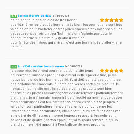
karine558 a évalué Maty
le
14/05/2008
5
/
5
ce ne sont que des articles de très bonne
qualité,même les plaqués tiennent très bien. les promotions sont très
valables on peut s'acheter de très jolies choses à prix raisonnable. les
cadeaux sont parfois un peu "bof" mais on n'achète pas pour le
cadeau même si c'est mieux quand il est bien.
pour la fête des mères qui arrive... c'est une bonne idée d'aller y faire
un tour...
lune5644 a évalué Jours Heureux
le
10/02/2012
5
/
5
je passe régulièrement commande sur le site jours
heureux car j'aime les produits que vend cette épicerie fine, je les
trouve bons et de très bonne qualité. j'y ai déjà acheté des confitures,
des ballotins de chocolats, du café et diverses sortes de biscuits. la
navigation sur le site est très agréable car les produits sont bien
décrits et les photos accompagnant ces descrptions particulièrement
bien faites. je n'ai jamais rencontré de difficulté au moment de passer
mes commandes car les instructions données par le site jusqu'à la
validation sont particulièrement claires. en ce qui concerne les
livraisons de mes commandes, elles ont toujours été faites chez moi
et le délai de 48 heures annonçé toujours respecté. les colis sont
solides et de qualité ( carton épais ) et j'ai toujours remarqué qu'un
grand soin avait été apporté à l'emballage de mes produits.