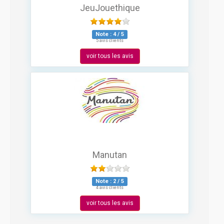
JeuJouethique
Note :
4
/
5
5 avis clients
voir tous les avis
Manutan
Note :
2
/
5
4 avis clients
voir tous les avis