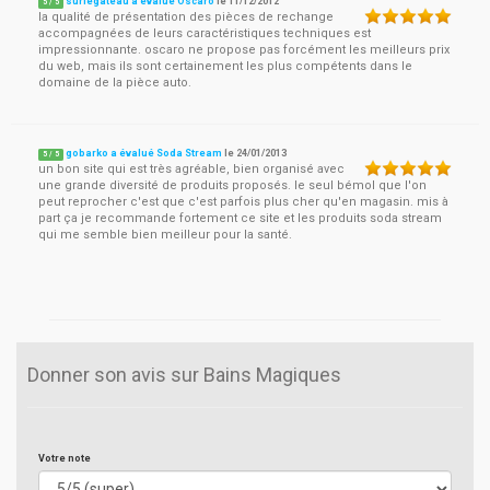
surlegateau a évalué Oscaro
le
11/12/2012
5
/
5
la qualité de présentation des pièces de rechange
accompagnées de leurs caractéristiques techniques est
impressionnante. oscaro ne propose pas forcément les meilleurs prix
du web, mais ils sont certainement les plus compétents dans le
domaine de la pièce auto.
gobarko a évalué Soda Stream
le
24/01/2013
5
/
5
un bon site qui est très agréable, bien organisé avec
une grande diversité de produits proposés. le seul bémol que l'on
peut reprocher c'est que c'est parfois plus cher qu'en magasin. mis à
part ça je recommande fortement ce site et les produits soda stream
qui me semble bien meilleur pour la santé.
Donner son avis sur Bains Magiques
Votre note