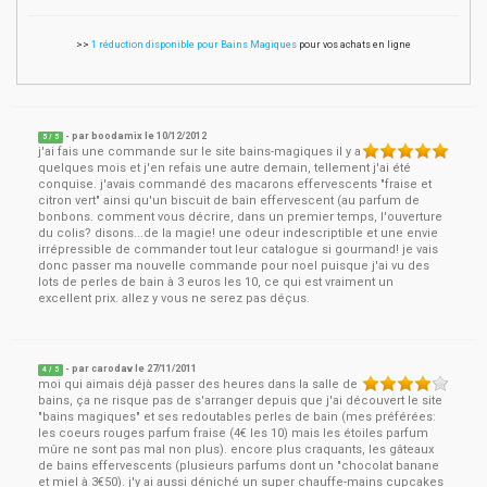
>>
1 réduction disponible pour Bains Magiques
pour vos achats en ligne
- par
boodamix
le
10/12/2012
5
/ 5
j'ai fais une commande sur le site bains-magiques il y a
quelques mois et j'en refais une autre demain, tellement j'ai été
conquise. j'avais commandé des macarons effervescents "fraise et
citron vert" ainsi qu'un biscuit de bain effervescent (au parfum de
bonbons. comment vous décrire, dans un premier temps, l'ouverture
du colis? disons...de la magie! une odeur indescriptible et une envie
irrépressible de commander tout leur catalogue si gourmand! je vais
donc passer ma nouvelle commande pour noel puisque j'ai vu des
lots de perles de bain à 3 euros les 10, ce qui est vraiment un
excellent prix. allez y vous ne serez pas déçus.
- par
carodav
le
27/11/2011
4
/ 5
moi qui aimais déjà passer des heures dans la salle de
bains, ça ne risque pas de s'arranger depuis que j'ai découvert le site
"bains magiques" et ses redoutables perles de bain (mes préférées:
les coeurs rouges parfum fraise (4€ les 10) mais les étoiles parfum
mûre ne sont pas mal non plus). encore plus craquants, les gâteaux
de bains effervescents (plusieurs parfums dont un "chocolat banane
et miel à 3€50). j'y ai aussi déniché un super chauffe-mains cupcakes