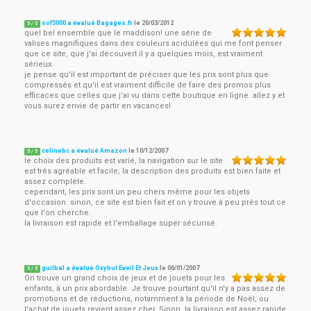
sof5000 a évalué Bagages.fr
le
20/03/2012
5
/
5
quel bel ensemble que le maddison! une série de
valises magnifiques dans des couleurs acidulées qui me font penser
que ce site, que j'ai découvert il y a quelques mois, est vraiment
sérieux.
je pense qu'il est important de préciser que les prix sont plus que
compressés et qu'il est vraiment difficile de faire des promos plus
efficaces que celles que j'ai vu dans cette boutique en ligne. allez y et
vous aurez envie de partir en vacances!
celinebc a évalué Amazon
le
10/12/2007
5
/
5
le choix des produits est varié, la navigation sur le site
est très agréable et facile; la description des produits est bien faite et
assez complète.
cependant, les prix sont un peu chers même pour les objets
d'occasion. sinon, ce site est bien fait et on y trouve à peu près tout ce
que l'on cherche.
la livraison est rapide et l'emballage super sécurisé.
guilbal a évalué Oxybul Eveil Et Jeux
le
06/01/2007
5
/
5
On trouve un grand choix de jeux et de jouets pour les
enfants, à un prix abordable. Je trouve pourtant qu'il n'y a pas assez de
promotions et de réductions, notamment à la période de Noël, ou
l'achat de jouets revient assez cher. Sinon, la livraison est assez rapide