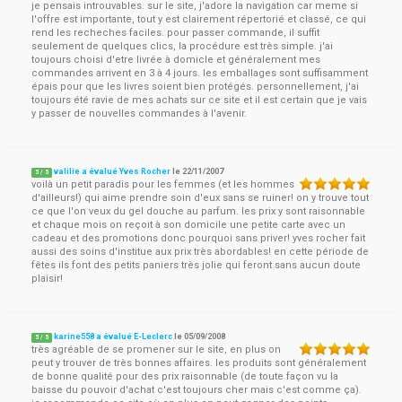
je pensais introuvables. sur le site, j'adore la navigation car meme si
l'offre est importante, tout y est clairement répertorié et classé, ce qui
rend les recheches faciles. pour passer commande, il suffit
seulement de quelques clics, la procédure est très simple. j'ai
toujours choisi d'etre livrée à domicle et généralement mes
commandes arrivent en 3 à 4 jours. les emballages sont suffisamment
épais pour que les livres soient bien protégés. personnellement, j'ai
toujours été ravie de mes achats sur ce site et il est certain que je vais
y passer de nouvelles commandes à l'avenir.
valilie a évalué Yves Rocher
le
22/11/2007
5
/
5
voilà un petit paradis pour les femmes (et les hommes
d'ailleurs!) qui aime prendre soin d'eux sans se ruiner! on y trouve tout
ce que l'on veux du gel douche au parfum. les prix y sont raisonnable
et chaque mois on reçoit à son domicile une petite carte avec un
cadeau et des promotions donc pourquoi sans priver! yves rocher fait
aussi des soins d'institue aux prix très abordables! en cette période de
fêtes ils font des petits paniers très jolie qui feront sans aucun doute
plaisir!
karine558 a évalué E-Leclerc
le
05/09/2008
5
/
5
très agréable de se promener sur le site, en plus on
peut y trouver de très bonnes affaires. les produits sont généralement
de bonne qualité pour des prix raisonnable (de toute façon vu la
baisse du pouvoir d'achat c'est toujours cher mais c'est comme ça).