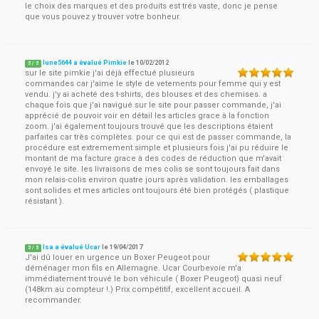
le choix des marques et des produits est trés vaste, donc je pense
que vous pouvez y trouver votre bonheur.
lune5644 a évalué Pimkie
le
10/02/2012
5
/
5
sur le site pimkie j'ai déjà effectué plusieurs
commandes car j'aime le style de vetements pour femme qui y est
vendu. j'y ai acheté des t-shirts, des blouses et des chemises. a
chaque fois que j'ai navigué sur le site pour passer commande, j'ai
apprécié de pouvoir voir en détail les articles grace à la fonction
zoom. j'ai également toujours trouvé que les descriptions étaient
parfaites car très complètes. pour ce qui est de passer commande, la
procédure est extremement simple et plusieurs fois j'ai pu réduire le
montant de ma facture grace à des codes de réduction que m'avait
envoyé le site. les livraisons de mes colis se sont toujours fait dans
mon relais-colis environ quatre jours après validation. les emballages
sont solides et mes articles ont toujours été bien protégés ( plastique
résistant ).
Isa a évalué Ucar
le
19/04/2017
5
/
5
J'ai dû louer en urgence un Boxer Peugeot pour
déménager mon fils en Allemagne. Ucar Courbevoie m'a
immédiatement trouvé le bon véhicule ( Boxer Peugeot) quasi neuf
(148km au compteur !.) Prix compétitif, excellent accueil. A
recommander.