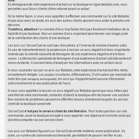
Note :
En témoignant de votre expérience d'achat sur la boutique en ligne bebobio.com, vous
permettez aux futurs clients d'être informé avant un achat.
De la même façon, si vous vous apprêtez à effectuer une commande sur le site Bebobio
et que vous avez un doute, les avis des autres clients peuvent vous aider à prendre une
décision.
Toutefois, attention !
un nombre d'avis trop faible n'est pas forcément révélateur de la
fiabilité d'une boutique. Seul un nombre d'avis important peut donner une image juste
de la satisfaction des clients d'une boutique.
Les avis sur CeriseClub ne sont pas rémunérés, à l'inverse de nombre d'autres sites.
En cas de mécontentement, la propension à laisser un avis négatif est donc importante,
motivée par la volonté naturelle de témoigner de son expérience négative et à le faire
savoir. La démarche spontanée de témoigner d'une expérience d'achat satisfaisante est
moins évidente. Il convient donc d'analyser les informations avec un certain recul.
Si vous souhaitez laisser un avis sur Bebobio, votre expérience d'achat doit être réelle,
correctement rédigée. Les propos insultants, diffamatoires, (l'utilisation par exemple de
mots tels que
arnaque
,
escroquerie
), les avis qui n'apporteraient aucune information
utile entraîneront la non publication de l'avis.
Si vous vous apprêtez à laisser un avis négatif sur Bebobio parce que vous n'êtes pas
satisfait de votre commande, contactez d'abord la boutique afin de trouver une solution.
Bon nombre de problèmes peuvent en effet être résolus directement auprès du service
client de la boutique concernée.
CeriseClub
n'est pas le service client du site Bebobio
. Pour toute question sur une
commande, seule la boutique est apte à vous apporter une réponse et c'est elle seule qui
doit être contactée via son service client.
Les avis sur Bebobio figurant sur CeriseClub ont été modérés avant publication. En
outre, un numéro de commande est demandé, permettant de pouvoir vérifier le cas