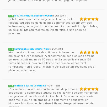
je recommande ce site où en plus on peut gagner des points
lilou37 a évalué La Redoute Outlet
le
20/07/2011
5
/
5
ça fait plusieurs années que je suis cliente chez la
redoute, toujours contente de mes commandes les prix sont très
intéressante, un un grand choix de produits une qualité irréprochable,
un délai de livraison records en 24h au relais, grand choix de
paiement
kaminigirl a évalué Mister Auto
le
24/11/2011
5
/
5
très bon site qui propose des pièces auto beaucoup
moins cher qu'en magasin. j'y ai commandé des disques de freins
qui m'ont couté moins de 50 euros les 2 alors qu'ils étaient à 130
euros pièces sur les autres sites de pièces auto. concernant
l'emballage, rien à redire, ils étaient dans un carton très rigide avec
plein de papier bulle.
isiriand a évalué Conforama
le
28/11/2011
5
/
5
c'est un très bon site. souvent beaucoup de promos et
des soldes. je commande tout sur ce site, je viens de commander un
congélateur et pas dècue du tout. au bout d'une semaine je l'avais
chez moi. aucun problème pour le paiement on peut payer en
plusieurs fois. il y a du choix dans l'élétroménager et beaucoup de