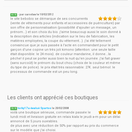
- par
carodav
le
10/02/2012
4
/ 5
le site bebobio se démarque de ses concurrents
(vente de vêtements pour enfants et accessoires de puériculture) par
son offre de personnalisation (possibilité d'ajouter un message, un
prénom...) et son choix du bio. j'aime beaucoup aussi le soin donné à
la description des articles (indication sur le lieu de fabrication, les
matières employées, la coupe du vêtement...). j'ai été tellement
convaincue que je suis passée à l'acte en commandant pour le petit
garçon d'une copine un très joli kimono (attention: une seule taille
était disponible: le 24 mois). de couleur mandarine, il donne...la
pêche! il peut se porter aussi bien la nuit qu'en journée. j'ai fait graver
(sans surcoût) le prénom du bout chou (choix de la couleur et même
du type de police). le prix était très raisonnable: 27€. seul bémol: le
processus de commande est un peu long.
Les clients ont apprécié ces boutiques
torky17 a évalué Spartoo
le
20/02/2008
5
/
5
voilà une boutique sérieuse, commande passée le
lundi midi et livraison gratuite en relais kiala le jeudi a-m pour un délai
annoncé de 5 jours ouvrables.
de plus avec une réduction de 50% par rapport au prix du commerce
sur le modéle que j'ai choisi.