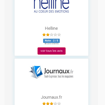
Helline
Note :
2
/
5
46 avis clients
voir tous les avis
Journaux.fr