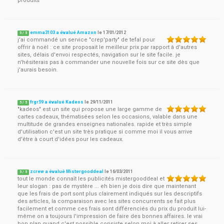
produits
emma3103 a évalué Amazon
le
17/01/2012
5
/
5
j'ai commandé un service "crep'party" de tefal pour
offrir à noël : ce site proposait le meilleur prix par rapport à d'autres
sites, délais d'envoi respectés, navigation sur le site facile. je
n'hésiterais pas à commander une nouvelle fois sur ce site dès que
j'aurais besoin.
frgr59 a évalué Kadeos
le
29/11/2011
5
/
5
"kadeos" est un site qui propose une large gamme de
cartes cadeaux, thématisées selon les occasions, valable dans une
multitude de grandes enseignes nationales. rapide et très simple
d'utilisation c'est un site très pratique si comme moi il vous arrive
d'être à court d'idées pour les cadeaux.
zcrew a évalué Mistergooddeal
le
16/03/2011
5
/
5
tout le monde connaît les publicités mistergooddeal et
leur slogan : pas de mystère ... eh bien je dois dire que maintenant
que les frais de port sont plus clairement indiqués sur les descriptifs
des articles, la comparaison avec les sites concurrents se fait plus
facilement et comme ces frais sont différenciés du prix du produit lui-
même on a toujours l'impression de faire des bonnes affaires. le vrai
bon plan quand c'est possible consiste selon moi à aller retirer ses