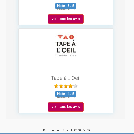
Note :
3
/
5
27 avis clients
voir tous les avis
Tape à L'Oeil
Note :
4
/
5
16 avis clients
voir tous les avis
Dernière mise à jour le
09/08/2026