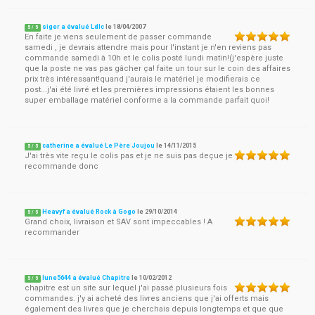
siger a évalué Ldlc
le
18/04/2007
5
/
5
En faite je viens seulement de passer commande
samedi , je devrais attendre mais pour l'instant je n'en reviens pas
commande samedi à 10h et le colis posté lundi matin!(j'espère juste
que la poste ne vas pas gâcher ça! faite un tour sur le coin des affaires
prix très intéressant!quand j'aurais le matériel je modifierais ce
post...j'ai été livré et les premières impressions étaient les bonnes
super emballage matériel conforme a la commande parfait quoi!
catherine a évalué Le Père Joujou
le
14/11/2015
5
/
5
J'ai très vite reçu le colis pas et je ne suis pas deçue je
recommande donc
Heavyf a évalué Rock à Gogo
le
29/10/2014
5
/
5
Grand choix, livraison et SAV sont impeccables ! A
recommander
lune5644 a évalué Chapitre
le
10/02/2012
5
/
5
chapitre est un site sur lequel j'ai passé plusieurs fois
commandes. j'y ai acheté des livres anciens que j'ai offerts mais
également des livres que je cherchais depuis longtemps et que que