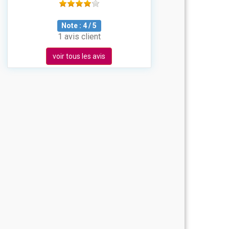
Note :
4
/
5
1 avis client
voir tous les avis