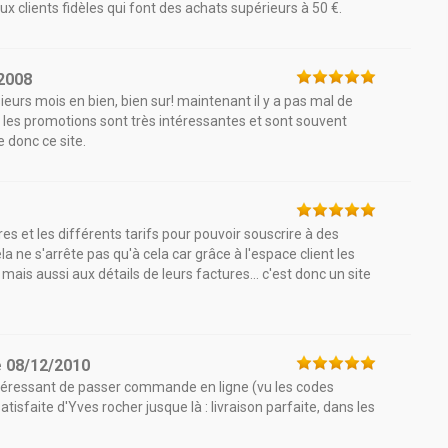
n aux clients fidèles qui font des achats supérieurs à 50 €.
2008
urs mois en bien, bien sur! maintenant il y a pas mal de
e ! les promotions sont très intéressantes et sont souvent
 donc ce site.
res et les différents tarifs pour pouvoir souscrire à des
a ne s'arrête pas qu'à cela car grâce à l'espace client les
is aussi aux détails de leurs factures... c'est donc un site
e
08/12/2010
 intéressant de passer commande en ligne (vu les codes
atisfaite d'Yves rocher jusque là : livraison parfaite, dans les