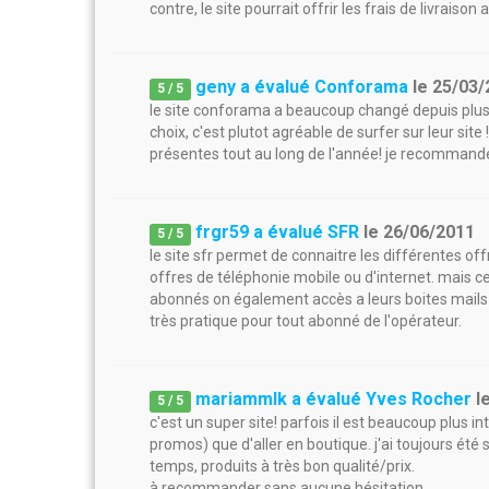
contre, le site pourrait offrir les frais de livraiso
geny a évalué Conforama
le
25/03/
5
/
5
le site conforama a beaucoup changé depuis plusie
choix, c'est plutot agréable de surfer sur leur sit
présentes tout au long de l'année! je recommande
frgr59 a évalué SFR
le
26/06/2011
5
/
5
le site sfr permet de connaitre les différentes off
offres de téléphonie mobile ou d'internet. mais cel
abonnés on également accès a leurs boites mails ma
très pratique pour tout abonné de l'opérateur.
mariammlk a évalué Yves Rocher
l
5
/
5
c'est un super site! parfois il est beaucoup plus
promos) que d'aller en boutique. j'ai toujours été s
temps, produits à très bon qualité/prix.
à recommander sans aucune hésitation.