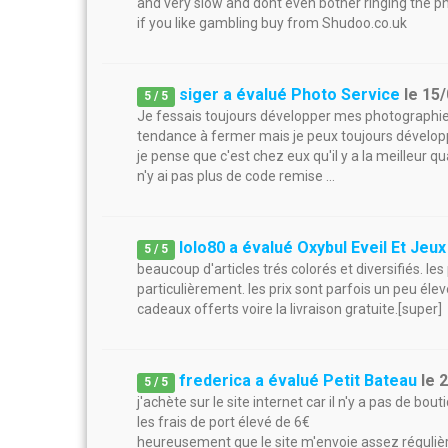
and very slow and dont even bother ringing the p
if you like gambling buy from Shudoo.co.uk
siger a évalué Photo Service
le
15/
5
/
5
Je fessais toujours développer mes photographi
tendance à fermer mais je peux toujours développ
je pense que c'est chez eux qu'il y a la meilleur
n'y ai pas plus de code remise ...
lolo80 a évalué Oxybul Eveil Et Jeux
5
/
5
beaucoup d'articles trés colorés et diversifiés. 
particulièrement. les prix sont parfois un peu éle
cadeaux offerts voire la livraison gratuite.[super]
frederica a évalué Petit Bateau
le
2
5
/
5
j'achète sur le site internet car il n'y a pas de bo
les frais de port élevé de 6€
heureusement que le site m'envoie assez réguliè