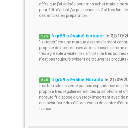
offre que j'ai utilisée pour mon achat mais je ne 
pour 40€ d'achat j'ai pu cocher les 2 offres lors
des articles en préparation
frgr59 a évalué Isotoner
le
02/10/2
5
/
5
"isotoner" est une marque essentiellement connue
propose de nombreuses autres choses comme des lun
très agréable à visiter, les articles de très bonnes q
n'est pas toujours évident de trouver les produits
frgr59 a évalué Norauto
le
21/09/2
5
/
5
très bon site de vente par correspondance de pièce
propose très régulièrement des promotions et offr
norauto.fr dispose d'un stock important avec de n
du savoir faire du célèbre réseau de centre d'équ
france.