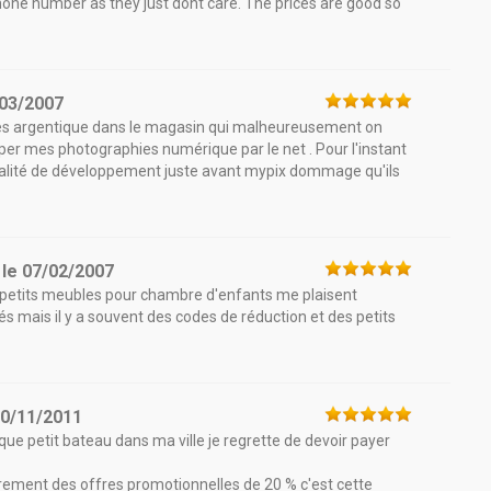
hone number as they just dont care. The prices are good so
03/2007
es argentique dans le magasin qui malheureusement on
er mes photographies numérique par le net . Pour l'instant
 qualité de développement juste avant mypix dommage qu'ils
le
07/02/2007
les petits meubles pour chambre d'enfants me plaisent
vés mais il y a souvent des codes de réduction et des petits
0/11/2011
utique petit bateau dans ma ville je regrette de devoir payer
rement des offres promotionnelles de 20 % c'est cette