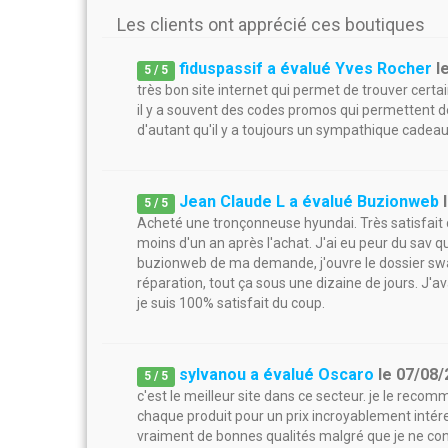
Les clients ont apprécié ces boutiques
fiduspassif a évalué Yves Rocher
l
5
/
5
très bon site internet qui permet de trouver certa
il y a souvent des codes promos qui permettent de
d'autant qu'il y a toujours un sympathique cadea
Jean Claude L a évalué Buzionweb
5
/
5
Acheté une tronçonneuse hyundai. Très satisfait 
moins d'un an après l'achat. J'ai eu peur du sav qu
buzionweb de ma demande, j'ouvre le dossier swap
réparation, tout ça sous une dizaine de jours. J'a
je suis 100% satisfait du coup.
sylvanou a évalué Oscaro
le
07/08/
5
/
5
c'est le meilleur site dans ce secteur. je le rec
chaque produit pour un prix incroyablement intére
vraiment de bonnes qualités malgré que je ne con