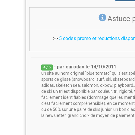
Astuce 
>>
5 codes promo et réductions dispon
- par
carodav
le
14/10/2011
4
/ 5
un site au nom original "blue tomato" qui s'est sp
sports de glisse (snowboard, surf, ski, skateboa
adidas, skeleton sea, salomon, oxbow, playboard.
de ski un tri est disponible par couleur, tri, rigidit
facilement identifiables (dommage que les menti
c'est facilement compréhensible). en ce moment
ou de 50% sur une paire de skis junior. un bon d'ac
la newsletter. grand choix de moyen de paiement 