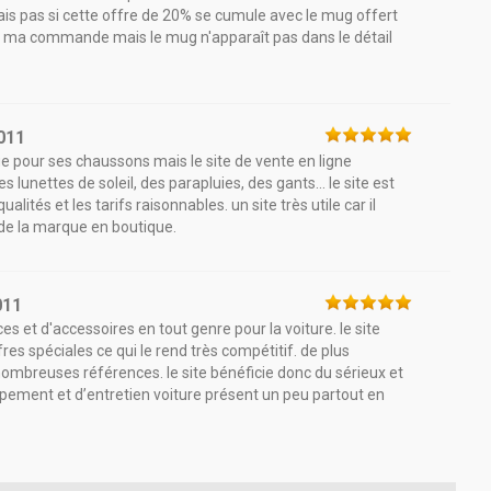
sais pas si cette offre de 20% se cumule avec le mug offert
 de ma commande mais le mug n'apparaît pas dans le détail
011
 pour ses chaussons mais le site de vente en ligne
ettes de soleil, des parapluies, des gants... le site est
ualités et les tarifs raisonnables. un site très utile car il
 de la marque en boutique.
011
s et d'accessoires en tout genre pour la voiture. le site
es spéciales ce qui le rend très compétitif. de plus
ombreuses références. le site bénéficie donc du sérieux et
ipement et d’entretien voiture présent un peu partout en