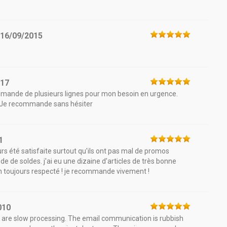
e
16/09/2015
017
ommande de plusieurs lignes pour mon besoin en urgence.
i.. .Je recommande sans hésiter
1
rs été satisfaite surtout qu'ils ont pas mal de promos
 de soldes. j'ai eu une dizaine d'articles de très bonne
ison toujours respecté ! je recommande vivement !
010
 are slow processing. The email communication is rubbish