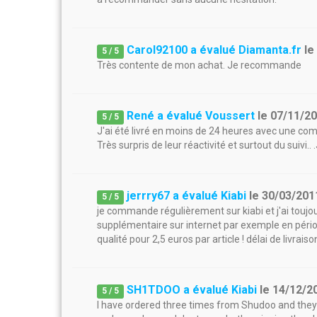
Carol92100 a évalué Diamanta.fr
l
5
/
5
Très contente de mon achat. Je recommande
René a évalué Voussert
le
07/11/2
5
/
5
J'ai été livré en moins de 24 heures avec une c
Très surpris de leur réactivité et surtout du suiv
jerrry67 a évalué Kiabi
le
30/03/201
5
/
5
je commande régulièrement sur kiabi et j'ai toujou
supplémentaire sur internet par exemple en période
qualité pour 2,5 euros par article ! délai de livra
SH1TDOO a évalué Kiabi
le
14/12/2
5
/
5
I have ordered three times from Shudoo and they