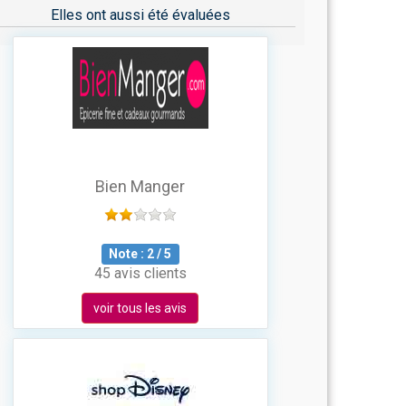
Elles ont aussi été évaluées
Bien Manger
Note :
2
/
5
45 avis clients
voir tous les avis