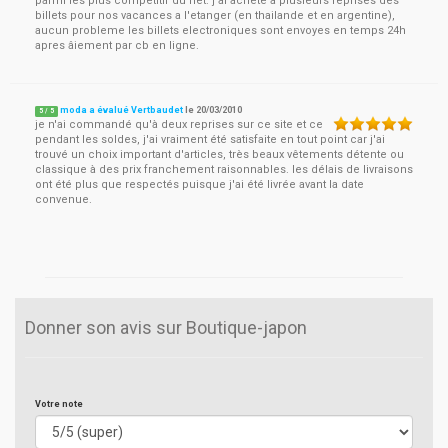
parmi les plus competitif du net. j'ai achete a plusieurs reprises des
billets pour nos vacances a l'etanger (en thailande et en argentine),
aucun probleme les billets electroniques sont envoyes en temps 24h
apres âiement par cb en ligne.
moda a évalué Vertbaudet
le
20/03/2010
5
/
5
je n'ai commandé qu'à deux reprises sur ce site et ce
pendant les soldes, j'ai vraiment été satisfaite en tout point car j'ai
trouvé un choix important d'articles, très beaux vêtements détente ou
classique à des prix franchement raisonnables. les délais de livraisons
ont été plus que respectés puisque j'ai été livrée avant la date
convenue.
Donner son avis sur Boutique-japon
Votre note