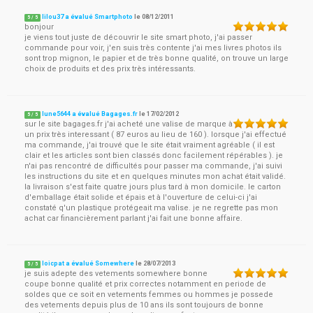
lilou37 a évalué Smartphoto
le
08/12/2011
5
/
5
bonjour
je viens tout juste de découvrir le site smart photo, j'ai passer
commande pour voir, j'en suis très contente j'ai mes livres photos ils
sont trop mignon, le papier et de très bonne qualité, on trouve un large
choix de produits et des prix très intéressants.
lune5644 a évalué Bagages.fr
le
17/02/2012
5
/
5
sur le site bagages.fr j'ai acheté une valise de marque à
un prix très interessant ( 87 euros au lieu de 160 ). lorsque j'ai effectué
ma commande, j'ai trouvé que le site était vraiment agréable ( il est
clair et les articles sont bien classés donc facilement répérables ). je
n'ai pas rencontré de difficultés pour passer ma commande, j'ai suivi
les instructions du site et en quelques minutes mon achat était validé.
la livraison s'est faite quatre jours plus tard à mon domicile. le carton
d'emballage était solide et épais et à l'ouverture de celui-ci j'ai
constaté q'un plastique protégeait ma valise. je ne regrette pas mon
achat car financièrement parlant j'ai fait une bonne affaire.
loicpat a évalué Somewhere
le
28/07/2013
5
/
5
je suis adepte des vetements somewhere bonne
coupe bonne qualité et prix correctes notamment en periode de
soldes que ce soit en vetements femmes ou hommes je possede
des vetements depuis plus de 10 ans ils sont toujours de bonne