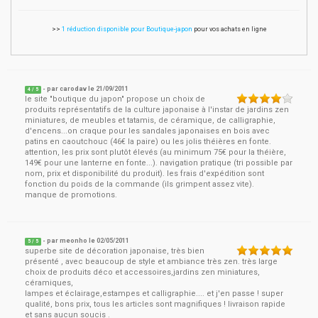
>>
1 réduction disponible pour Boutique-japon
pour vos achats en ligne
- par
carodav
le
21/09/2011
4
/ 5
le site "boutique du japon" propose un choix de
produits représentatifs de la culture japonaise à l'instar de jardins zen
miniatures, de meubles et tatamis, de céramique, de calligraphie,
d'encens...on craque pour les sandales japonaises en bois avec
patins en caoutchouc (46€ la paire) ou les jolis théières en fonte.
attention, les prix sont plutôt élevés (au minimum 75€ pour la théière,
149€ pour une lanterne en fonte...). navigation pratique (tri possible par
nom, prix et disponibilité du produit). les frais d'expédition sont
fonction du poids de la commande (ils grimpent assez vite).
manque de promotions.
- par
meonho
le
02/05/2011
5
/ 5
superbe site de décoration japonaise, très bien
présenté , avec beaucoup de style et ambiance très zen. très large
choix de produits déco et accessoires,jardins zen miniatures,
céramiques,
lampes et éclairage,estampes et calligraphie.... et j'en passe ! super
qualité, bons prix, tous les articles sont magnifiques ! livraison rapide
et sans aucun soucis .