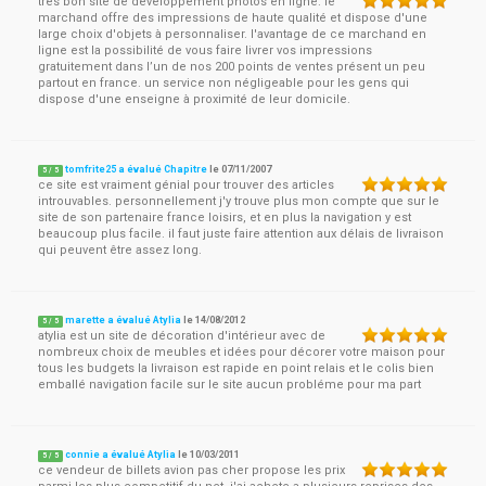
très bon site de développement photos en ligne. le
marchand offre des impressions de haute qualité et dispose d'une
large choix d'objets à personnaliser. l'avantage de ce marchand en
ligne est la possibilité de vous faire livrer vos impressions
gratuitement dans l’un de nos 200 points de ventes présent un peu
partout en france. un service non négligeable pour les gens qui
dispose d'une enseigne à proximité de leur domicile.
tomfrite25 a évalué Chapitre
le
07/11/2007
5
/
5
ce site est vraiment génial pour trouver des articles
introuvables. personnellement j'y trouve plus mon compte que sur le
site de son partenaire france loisirs, et en plus la navigation y est
beaucoup plus facile. il faut juste faire attention aux délais de livraison
qui peuvent être assez long.
marette a évalué Atylia
le
14/08/2012
5
/
5
atylia est un site de décoration d'intérieur avec de
nombreux choix de meubles et idées pour décorer votre maison pour
tous les budgets la livraison est rapide en point relais et le colis bien
emballé navigation facile sur le site aucun probléme pour ma part
connie a évalué Atylia
le
10/03/2011
5
/
5
ce vendeur de billets avion pas cher propose les prix