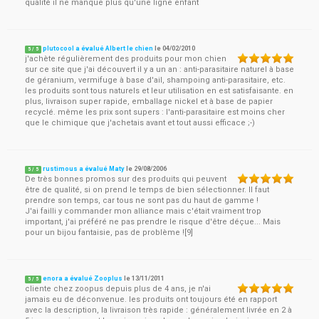
qualité il ne manque plus qu'une ligne enfant
plutocool a évalué Albert le chien
le
04/02/2010
5
/
5
j'achète régulièrement des produits pour mon chien
sur ce site que j'ai découvert il y a un an : anti-parasitaire naturel à base
de géranium, vermifuge à base d'ail, shampoing anti-parasitaire, etc.
les produits sont tous naturels et leur utilisation en est satisfaisante. en
plus, livraison super rapide, emballage nickel et à base de papier
recyclé. même les prix sont supers : l'anti-parasitaire est moins cher
que le chimique que j'achetais avant et tout aussi efficace ;-)
rustimous a évalué Maty
le
29/08/2006
5
/
5
De très bonnes promos sur des produits qui peuvent
être de qualité, si on prend le temps de bien sélectionner. Il faut
prendre son temps, car tous ne sont pas du haut de gamme !
J'ai failli y commander mon alliance mais c'était vraiment trop
important, j'ai préféré ne pas prendre le risque d'être déçue... Mais
pour un bijou fantaisie, pas de problème ![9]
enora a évalué Zooplus
le
13/11/2011
5
/
5
cliente chez zoopus depuis plus de 4 ans, je n'ai
jamais eu de déconvenue. les produits ont toujours été en rapport
avec la description, la livraison très rapide : généralement livrée en 2 à