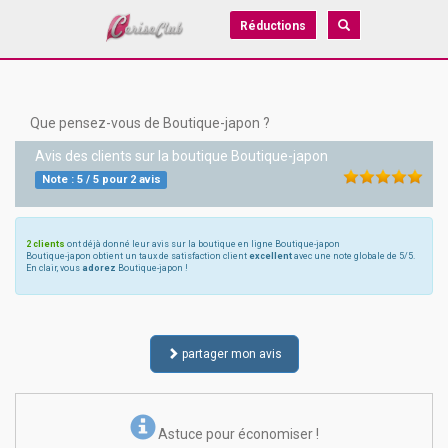
Réductions
Que pensez-vous de Boutique-japon ?
Avis des clients sur la boutique
Boutique-japon
Note :
5
/
5
pour
2
avis
2 clients
ont déjà donné leur avis sur la boutique en ligne Boutique-japon
Boutique-japon obtient un taux de satisfaction client
excellent
avec une note globale de 5/5.
En clair, vous
adorez
Boutique-japon !
partager mon avis
Astuce pour économiser !