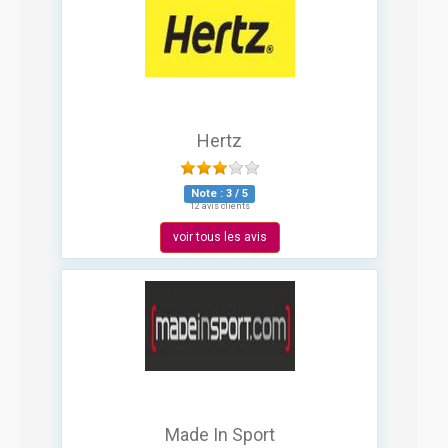
Hertz
Note :
3
/
5
12 avis clients
voir tous les avis
Made In Sport