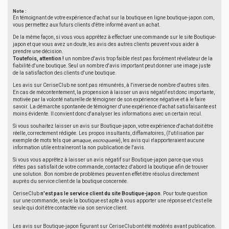
Note :
En témoignant de votre expérience d'achat sur la boutique en ligne boutique-japon.com,
vous permettez aux futurs clients d'être informé avant un achat.
De la même façon, si vous vous apprêtez à effectuer une commande sur le site Boutique-
japon et que vous avez un doute, les avis des autres clients peuvent vous aider à
prendre une décision.
Toutefois, attention !
un nombre d'avis trop faible n'est pas forcément révélateur de la
fiabilité d'une boutique. Seul un nombre d'avis important peut donner une image juste
de la satisfaction des clients d'une boutique.
Les avis sur CeriseClub ne sont pas rémunérés, à l'inverse de nombre d'autres sites.
En cas de mécontentement, la propension à laisser un avis négatif est donc importante,
motivée par la volonté naturelle de témoigner de son expérience négative et à le faire
savoir. La démarche spontanée de témoigner d'une expérience d'achat satisfaisante est
moins évidente. Il convient donc d'analyser les informations avec un certain recul.
Si vous souhaitez laisser un avis sur Boutique-japon, votre expérience d'achat doit être
réelle, correctement rédigée. Les propos insultants, diffamatoires, (l'utilisation par
exemple de mots tels que
arnaque
,
escroquerie
), les avis qui n'apporteraient aucune
information utile entraîneront la non publication de l'avis.
Si vous vous apprêtez à laisser un avis négatif sur Boutique-japon parce que vous
n'êtes pas satisfait de votre commande, contactez d'abord la boutique afin de trouver
une solution. Bon nombre de problèmes peuvent en effet être résolus directement
auprès du service client de la boutique concernée.
CeriseClub
n'est pas le service client du site Boutique-japon
. Pour toute question
sur une commande, seule la boutique est apte à vous apporter une réponse et c'est elle
seule qui doit être contactée via son service client.
Les avis sur Boutique-japon figurant sur CeriseClub ont été modérés avant publication.