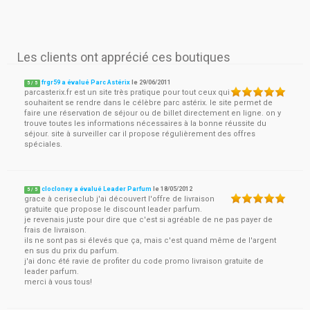
Les clients ont apprécié ces boutiques
frgr59 a évalué Parc Astérix
le
29/06/2011
5
/
5
parcasterix.fr est un site très pratique pour tout ceux qui
souhaitent se rendre dans le célèbre parc astérix. le site permet de
faire une réservation de séjour ou de billet directement en ligne. on y
trouve toutes les informations nécessaires à la bonne réussite du
séjour. site à surveiller car il propose régulièrement des offres
spéciales.
clocloney a évalué Leader Parfum
le
18/05/2012
5
/
5
grace à ceriseclub j'ai découvert l'offre de livraison
gratuite que propose le discount leader parfum.
je revenais juste pour dire que c'est si agréable de ne pas payer de
frais de livraison.
ils ne sont pas si élevés que ça, mais c'est quand même de l'argent
en sus du prix du parfum.
j'ai donc été ravie de profiter du code promo livraison gratuite de
leader parfum.
merci à vous tous!