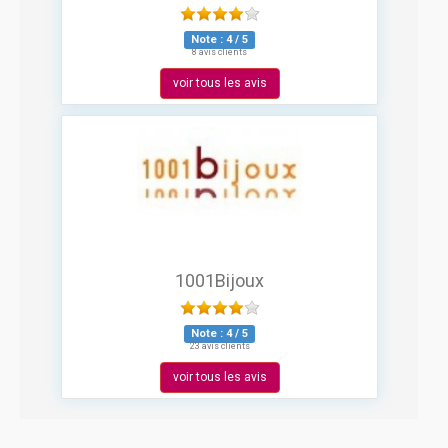
Note :
4
/
5
8 avis clients
voir tous les avis
1001Bijoux
Note :
4
/
5
23 avis clients
voir tous les avis