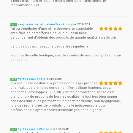
5 jours maximum et les prix moins cher qu'en animalerie. je
recommande +++
sevju a évalué Laboratoire Yves Ponroy
le
07/10/2011
5
/
5
j'ai pu bénéficier d'une offre découverte cumulable
avec frais de port offerts ainsi que du cash back
ce qui permet d'obtenir des produits de grande qualité à petits prix
de plus nous avons reçu le paquet très rapidement
je conseille cette boutique, avec les codes de réduction présents sur
ceriseclub
frgr59 a évalué Raja
le
24/06/2011
5
/
5
raja est un site destiné aux professionnels qui propose
une multitude d'articles concernant l'emballage (cartons, sacs,
pochettes, enveloppes...). le site est très complet et dispose d'un
grand choix de produits de bonnes qualités, le tout très bien ranger
dans des rubriques permettant une certaine fluidité, non négligeable,
lors des recherches de produits. un site indispensable pour
professionnels ayant besoins d'emballages en tout genre.
frgr59 a évalué Photocité
le
13/10/2011
5
/
5