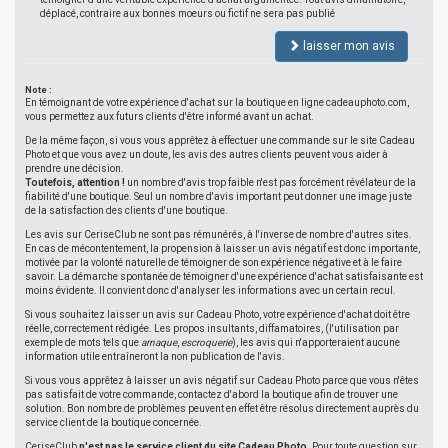
déplacé, contraire aux bonnes moeurs ou fictif ne sera pas publié
laisser mon avis
Note :
En témoignant de votre expérience d'achat sur la boutique en ligne cadeauphoto.com,
vous permettez aux futurs clients d'être informé avant un achat.
De la même façon, si vous vous apprêtez à effectuer une commande sur le site Cadeau
Photo et que vous avez un doute, les avis des autres clients peuvent vous aider à
prendre une décision.
Toutefois, attention !
un nombre d'avis trop faible n'est pas forcément révélateur de la
fiabilité d'une boutique. Seul un nombre d'avis important peut donner une image juste
de la satisfaction des clients d'une boutique.
Les avis sur CeriseClub ne sont pas rémunérés, à l'inverse de nombre d'autres sites.
En cas de mécontentement, la propension à laisser un avis négatif est donc importante,
motivée par la volonté naturelle de témoigner de son expérience négative et à le faire
savoir. La démarche spontanée de témoigner d'une expérience d'achat satisfaisante est
moins évidente. Il convient donc d'analyser les informations avec un certain recul.
Si vous souhaitez laisser un avis sur Cadeau Photo, votre expérience d'achat doit être
réelle, correctement rédigée. Les propos insultants, diffamatoires, (l'utilisation par
exemple de mots tels que
arnaque
,
escroquerie
), les avis qui n'apporteraient aucune
information utile entraîneront la non publication de l'avis.
Si vous vous apprêtez à laisser un avis négatif sur Cadeau Photo parce que vous n'êtes
pas satisfait de votre commande, contactez d'abord la boutique afin de trouver une
solution. Bon nombre de problèmes peuvent en effet être résolus directement auprès du
service client de la boutique concernée.
CeriseClub
n'est pas le service client du site Cadeau Photo
. Pour toute question sur