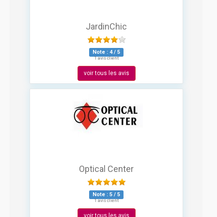
JardinChic
Note :
4
/
5
1 avis client
voir tous les avis
Optical Center
Note :
5
/
5
1 avis client
voir tous les avis