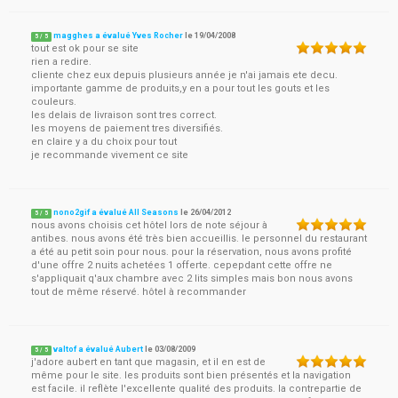
magghes a évalué Yves Rocher
le
19/04/2008
5
/
5
tout est ok pour se site
rien a redire.
cliente chez eux depuis plusieurs année je n'ai jamais ete decu.
importante gamme de produits,y en a pour tout les gouts et les
couleurs.
les delais de livraison sont tres correct.
les moyens de paiement tres diversifiés.
en claire y a du choix pour tout
je recommande vivement ce site
nono2gif a évalué All Seasons
le
26/04/2012
5
/
5
nous avons choisis cet hôtel lors de note séjour à
antibes. nous avons été très bien accueillis. le personnel du restaurant
a été au petit soin pour nous. pour la réservation, nous avons profité
d'une offre 2 nuits achetées 1 offerte. cepepdant cette offre ne
s'appliquait q'aux chambre avec 2 lits simples mais bon nous avons
tout de même réservé. hôtel à recommander
valtof a évalué Aubert
le
03/08/2009
5
/
5
j'adore aubert en tant que magasin, et il en est de
même pour le site. les produits sont bien présentés et la navigation
est facile. il reflète l'excellente qualité des produits. la contrepartie de