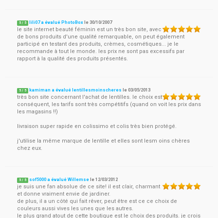
lili07 a évalué PhotoBox
le
30/10/2007
5
/
5
le site internet beauté féminin est un très bon site, avec
de bons produits d'une qualité remarquable, on peut également
participé en testant des produits, crèmes, cosmétiques... je le
recommande à tout le monde. les prix ne sont pas excessifs par
rapport à la qualité des produits présentés.
kamiman a évalué lentillesmoinscheres
le
03/05/2013
5
/
5
très bon site concernant l'achat de lentilles. le choix est
conséquent, les tarifs sont très compétitifs (quand on voit les prix dans
les magasins !!)
livraison super rapide en colissimo et colis très bien protégé.
j'utilise la même marque de lentille et elles sont lesm oins chères
chez eux.
sof5000 a évalué Willemse
le
12/03/2012
5
/
5
je suis une fan absolue de ce site! il est clair, charmant
et donne vraiment envie de jardiner.
de plus, il a un côté qui fait rêver, peut être est ce ce choix de
couleurs aussi vives les unes que les autres.
le plus grand atout de cette boutique est le choix des produits. je crois