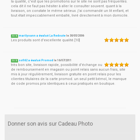
la qualité, c'est que les promotions sur le site ne sont pas fréquentes.
cela dit il ne faut pas hésiter à aller le consulter souvent. quant à la
livraison, on constate le même sérieux. j'ai commandé un lit enfant, et
tout était impeccablement emballé, livré directement à mon domicile.
marilyoann a évalué La Redoute
le
30/05/2006
5
/
5
Les produits sont d'excellente qualité.[10]
sofi62 a évalué Promod
le
16/07/2011
5
/
5
très bon site, livraison rapide, possibilité d'échange ou
de remboursement en magasin ou point relais sans aucun frais, site
mis à jour régulièrement, livraison gratuite en point relais pour les
clientes titulaires de la carte promod. un seul petit bémol, le manque
de code promos.prix identiques à ceux pratiqués en boutique.
Donner son avis sur Cadeau Photo