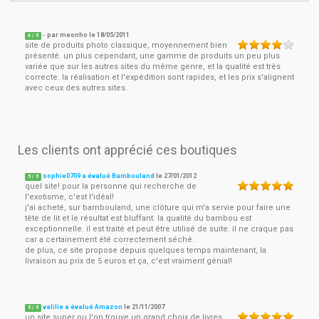
- par
meonho
le
18/05/2011
4
/ 5
site de produits photo classique, moyennement bien
présenté. un plus cependant, une gamme de produits un peu plus
variée que sur les autres sites du même genre, et la qualité est très
correcte. la réalisation et l'expédition sont rapides, et les prix s'alignent
avec ceux des autres sites.
Les clients ont apprécié ces boutiques
sophie0709 a évalué Bambouland
le
27/01/2012
5
/
5
quel site! pour la personne qui recherche de
l'exotisme, c'est l'idéal!
j'ai acheté, sur bambouland, une clôture qui m'a servie pour faire une
tête de lit et le résultat est bluffant. la qualité du bambou est
exceptionnelle. il est traité et peut être utilisé de suite. il ne craque pas
car a certainement été correctement séché.
de plus, ce site propose depuis quelques temps maintenant, la
livraison au prix de 5 euros et ça, c'est vraiment génial!
valilie a évalué Amazon
le
21/11/2007
5
/
5
un site super ou l'on trouve un grand choix de livres,