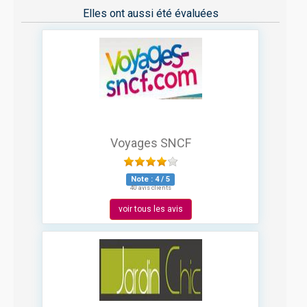
Elles ont aussi été évaluées
Voyages SNCF
Note :
4
/
5
40 avis clients
voir tous les avis