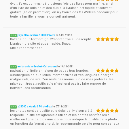
dvd... j'y est commandé plusieurs fois des livres pour ma fille, ainsi
d'un livre de cuisine et des duplo la livraison est rapide et souvent
gratuite (selon promotion). on n'y trouve des tas d'idées cadeaux pour
toute la famille je vous le conseil vraiment...
yaya88 a évalué 100000 Volts
le
14/07/2015
5
/
5
Batterie pour Tomtom go 720 conforme au descriptif.
Livraison gratuite et super rapide. Bravo.
Site à recommander.
ambrosia a évalué Cdiscount
le
14/11/2011
5
/
5
navigation difficile en raison de pages trop lourdes,
surchargées de publicités intempestives et très longues à charger.
malgré cela, ce site n'en reste pas moins l'un de mes préférés. les
prix y sont très attractifs et je n'hésiterai pas à y faire encore de
nombreuses commandes.
z23500 a évalué PhotoBox
le
07/11/2011
5
/
5
les photos sont de qualité et le delai de livraison a été
respecté. le site est agréable a utilisé et les photos sont faciles a
mettre en ligne.de plus une icone nous indique la qualité de la photo
en fonction du format choisi. je recommande ce site pour son serieux