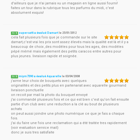
d'ailleurs que je n'ai jamais vu un magasin en ligne aussi fourni!
faites un tour dans la rubrique tous les parfums du midi, c'est
absolument exquis!
supercat6 a évalué Damart
le
25/01/2012
5
/
5
cela fait plusieurs fois que je commande sur le site
damart,c'est vrai les prix sont assez élevés mais la qualité est là et il y a
beaucoup de choix ,des modèles pour tous les ages, des modèles
pépé mémé mais également des petits caracos entre autres pour
plus jeunes. livraison rapide et soignée.
miym7390 a évalué Aquarelle
le
03/04/2008
5
/
5
j'aime leur choix de bouquets avec quelques
originalités et des petits plus en partenariat avec aquarelle gourmand
livraison ponctuelle
on recoit par mail la photo du bouquet envoyé
j'ai commandé plusieurs fois et ce qui est bien c'est qu'on fait ensuite
partie d'un club avec une reduction a la clé au bout de plusieurs
achats
on peut aussi joindre une photo numérique ce que je fais a chaque
fois.
j'ai du faire une fois une reclamation qui a été traitée tres rapidement
(voir evaluation service mail)
donc je suis tres satisfaite