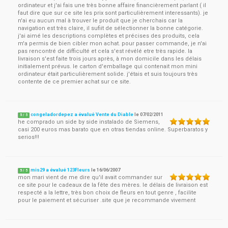
ordinateur et j'ai fais une très bonne affaire financièrement parlant ( il
faut dire que sur ce site les prix sont particulièrement interessants). je
n'ai eu aucun mal à trouver le produit que je cherchais car la
navigation est très claire, il sufiit de sélectionner la bonne catégorie.
j'ai aimé les descriptions complètes et précises des produits, cela
m'a permis de bien cibler mon achat. pour passer commande, je n'ai
pas rencontré de difficulté et cela s'est révélé etre très rapide. la
livraison s'est faite trois jours après, à mon domicile dans les délais
initialement prévus. le carton d'emballage qui contenait mon mini
ordinateur était particulièrement solide. j'étais et suis toujours très
contente de ce premier achat sur ce site.
congeladordepez a évalué Vente du Diable
le
07/02/2011
5
/
5
he comprado un side by side instalado de Siemens,
casi 200 euros mas barato que en otras tiendas online. Superbaratos y
serios!!!
mis29 a évalué 123Fleurs
le
16/06/2007
5
/
5
mon mari vient de me dire qu'il avait commander sur
ce site pour le cadeaux de la fête des mères. le délais de livraison est
respecté a la lettre, très bon choix de fleurs en tout genre , facilite
pour le paiement et sécuriser .site que je recommande vivement