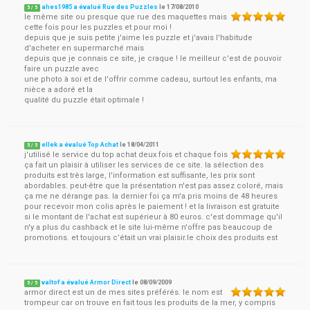
ahes1985 a évalué Rue des Puzzles
le
17/08/2010
5
/
5
le même site ou presque que rue des maquettes mais
cette fois pour les puzzles et pour moi !
depuis que je suis petite j'aime les puzzle et j'avais l'habitude
d'acheter en supermarché mais
depuis que je connais ce site, je craque ! le meilleur c'est de pouvoir
faire un puzzle avec
une photo à soi et de l'offrir comme cadeau, surtout les enfants, ma
nièce a adoré et la
qualité du puzzle était optimale !
ellek a évalué Top Achat
le
18/04/2011
5
/
5
j'utilisé le service du top achat deux fois et chaque fois
ça fait un plaisir à utiliser les services de ce site. la sélection des
produits est très large, l'information est suffisante, les prix sont
abordables. peut-être que la présentation n'est pas assez coloré, mais
ça me ne dérange pas. la dernier foi ça m'a pris moins de 48 heures
pour recevoir mon colis après le paiement ! et la livraison est gratuite
si le montant de l'achat est supérieur à 80 euros. c'est dommage qu'il
n'y a plus du cashback et le site lui-même n'offre pas beaucoup de
promotions. et toujours c’était un vrai plaisir.le choix des produits est
valtof a évalué Armor Direct
le
08/09/2009
5
/
5
armor direct est un de mes sites préférés. le nom est
trompeur car on trouve en fait tous les produits de la mer, y compris