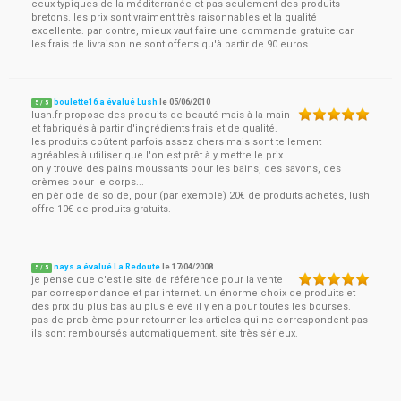
ceux typiques de la méditerranée et pas seulement des produits
bretons. les prix sont vraiment très raisonnables et la qualité
excellente. par contre, mieux vaut faire une commande gratuite car
les frais de livraison ne sont offerts qu'à partir de 90 euros.
boulette16 a évalué Lush
le
05/06/2010
5
/
5
lush.fr propose des produits de beauté mais à la main
et fabriqués à partir d'ingrédients frais et de qualité.
les produits coûtent parfois assez chers mais sont tellement
agréables à utiliser que l'on est prêt à y mettre le prix.
on y trouve des pains moussants pour les bains, des savons, des
crèmes pour le corps...
en période de solde, pour (par exemple) 20€ de produits achetés, lush
offre 10€ de produits gratuits.
nays a évalué La Redoute
le
17/04/2008
5
/
5
je pense que c'est le site de référence pour la vente
par correspondance et par internet. un énorme choix de produits et
des prix du plus bas au plus élevé il y en a pour toutes les bourses.
pas de problème pour retourner les articles qui ne correspondent pas
ils sont remboursés automatiquement. site très sérieux.