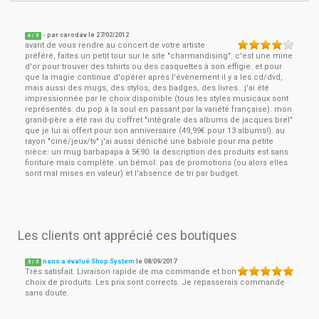
- par
carodav
le
27/02/2012
4
/ 5
avant de vous rendre au concert de votre artiste
préféré, faites un petit tour sur le site "charmandising". c'est une mine
d'or pour trouver des tshirts ou des casquettes à son effigie. et pour
que la magie continue d'opérer après l'évènement il y a les cd/dvd,
mais aussi des mugs, des stylos, des badges, des livres...j'ai été
impressionnée par le choix disponible (tous les styles musicaux sont
représentés: du pop à la soul en passant par la variété française). mon
grand-père a été ravi du coffret "intégrale des albums de jacques brel"
que je lui ai offert pour son anniversaire (49,99€ pour 13 albums!). au
rayon "ciné/jeux/tv" j'ai aussi déniché une babiole pour ma petite
nièce: un mug barbapapa à 5€90. la description des produits est sans
fioriture mais complète. un bémol: pas de promotions (ou alors elles
sont mal mises en valeur) et l'absence de tri par budget.
Les clients ont apprécié ces boutiques
nans a évalué Shop System
le
08/09/2017
5
/
5
Très satisfait. Livraison rapide de ma commande et bon
choix de produits. Les prix sont corrects. Je repasserais commande
sans doute.