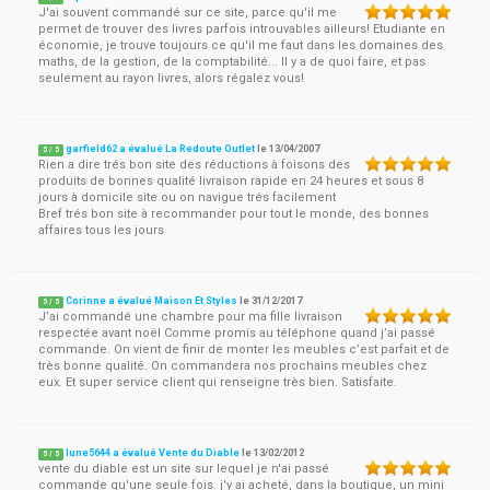
J'ai souvent commandé sur ce site, parce qu'il me
permet de trouver des livres parfois introuvables ailleurs! Etudiante en
économie, je trouve toujours ce qu'il me faut dans les domaines des
maths, de la gestion, de la comptabilité... Il y a de quoi faire, et pas
seulement au rayon livres, alors régalez vous!
garfield62 a évalué La Redoute Outlet
le
13/04/2007
5
/
5
Rien a dire trés bon site des réductions à foisons des
produits de bonnes qualité livraison rapide en 24 heures et sous 8
jours à domicile site ou on navigue trés facilement
Bref trés bon site à recommander pour tout le monde, des bonnes
affaires tous les jours
Corinne a évalué Maison Et Styles
le
31/12/2017
5
/
5
J’ai commandé une chambre pour ma fille livraison
respectée avant noël Comme promis au téléphone quand j’ai passé
commande. On vient de finir de monter les meubles c’est parfait et de
très bonne qualité. On commandera nos prochains meubles chez
eux. Et super service client qui renseigne très bien. Satisfaite.
lune5644 a évalué Vente du Diable
le
13/02/2012
5
/
5
vente du diable est un site sur lequel je n'ai passé
commande qu'une seule fois. j'y ai acheté, dans la boutique, un mini