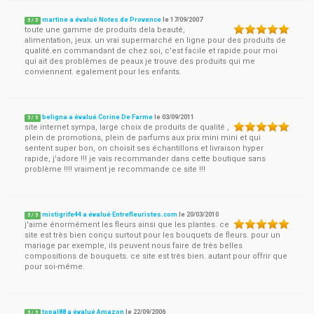
martine a évalué Notes de Provence
le
17/09/2007
5
/
5
toute une gamme de produits dela beauté,
alimentation, jeux. un vrai supermarché en ligne pour des produits de
qualité.en commandant de chez soi, c'est facile et rapide.pour moi
qui ait des problèmes de peaux je trouve des produits qui me
conviennent. egalement pour les enfants.
beligna a évalué Corine De Farme
le
03/09/2011
5
/
5
site internet sympa, large choix de produits de qualité ,
plein de promotions, plein de parfums aux prix mini mini et qui
sentent super bon, on choisit ses échantillons et livraison hyper
rapide, j'adore !!! je vais recommander dans cette boutique sans
problème !!!! vraiment je recommande ce site !!!
mistigrife44 a évalué Entrefleuristes.com
le
20/03/2010
5
/
5
j'aime énormément les fleurs ainsi que les plantes. ce
site est très bien conçu surtout pour les bouquets de fleurs. pour un
mariage par exemple, ils peuvent nous faire de très belles
compositions de bouquets. ce site est très bien. autant pour offrir que
pour soi-même.
topal88 a évalué Amazon
le
22/09/2006
5
/
5