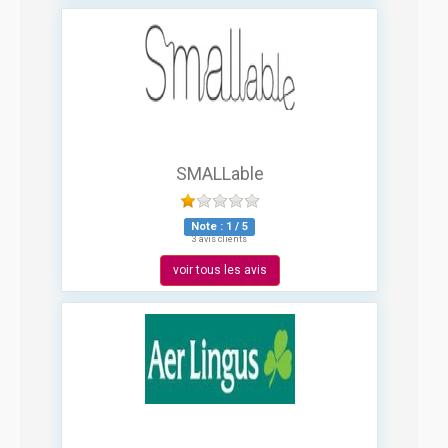
SMALLable
Note :
1
/
5
3 avis clients
voir tous les avis