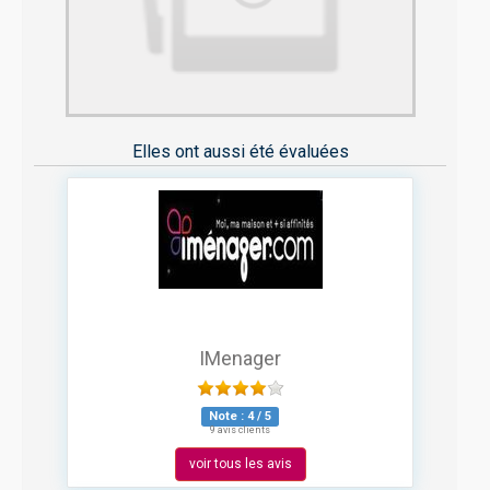
Elles ont aussi été évaluées
IMenager
Note :
4
/
5
9 avis clients
voir tous les avis