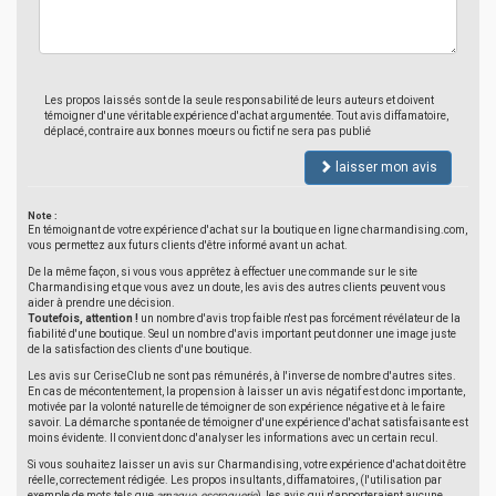
Les propos laissés sont de la seule responsabilité de leurs auteurs et doivent
témoigner d'une véritable expérience d'achat argumentée. Tout avis diffamatoire,
déplacé, contraire aux bonnes moeurs ou fictif ne sera pas publié
laisser mon avis
Note :
En témoignant de votre expérience d'achat sur la boutique en ligne charmandising.com,
vous permettez aux futurs clients d'être informé avant un achat.
De la même façon, si vous vous apprêtez à effectuer une commande sur le site
Charmandising et que vous avez un doute, les avis des autres clients peuvent vous
aider à prendre une décision.
Toutefois, attention !
un nombre d'avis trop faible n'est pas forcément révélateur de la
fiabilité d'une boutique. Seul un nombre d'avis important peut donner une image juste
de la satisfaction des clients d'une boutique.
Les avis sur CeriseClub ne sont pas rémunérés, à l'inverse de nombre d'autres sites.
En cas de mécontentement, la propension à laisser un avis négatif est donc importante,
motivée par la volonté naturelle de témoigner de son expérience négative et à le faire
savoir. La démarche spontanée de témoigner d'une expérience d'achat satisfaisante est
moins évidente. Il convient donc d'analyser les informations avec un certain recul.
Si vous souhaitez laisser un avis sur Charmandising, votre expérience d'achat doit être
réelle, correctement rédigée. Les propos insultants, diffamatoires, (l'utilisation par
exemple de mots tels que
arnaque
,
escroquerie
), les avis qui n'apporteraient aucune