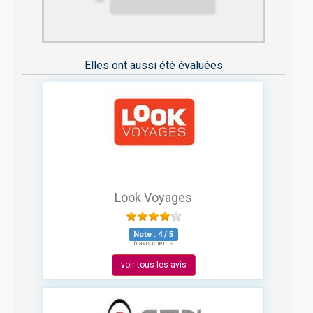
Elles ont aussi été évaluées
Look Voyages
Note :
4
/
5
6 avis clients
voir tous les avis