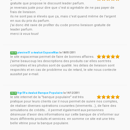
gratuite que propose le discount leader parfum.
je revenais juste pour dire que c'est si agréable de ne pas payer de
frais de livraison.
ils ne sont pas si élevés que ça, mais c'est quand même de l'argent
en sus du prix du parfum.
j'ai donc été ravie de profiter du code promo livraison gratuite de
leader parfum.
merci à vous tous!
pivoine51 a évalué EspaceMax
le
18/01/2011
5
/
5
le site espacemax permet de faire de bonnes affaires.
j'aime beaucoup les descriptions des produits car elles sont très
complètes et les photos sont de qualité. les délais de livraison sont
respectés et en cas de problème ou de retard, le site nous contecte
aussitot par e-mail.
frgr59 a évalué Banque Populaire
le
14/12/2011
5
/
5
le site internet de la "banque populaire" est très
pratique pour leurs clients car il nous permet de suivre nos comptes,
de réaliser diverses opérations courantes (virements...), de faire des
simulations de crédits... il permet également aux personnes
désireuse d'avoir des informations sur cette banque de s'informer sur
leurs différents produits et services. en somme ce site est une très
belle vitrine pour la banque populaire.