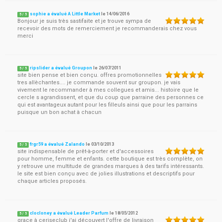
sophie a évalué A Little Market
le
14/06/2016
5
/
5
Bonjour je suis très sastifaite et je trouve sympa de
recevoir des mots de remerciement je recommanderais chez vous
merci
ripslider a évalué Groupon
le
26/07/2011
5
/
5
site bien pense et bien conçu. offres promotionnelles
tres allèchantes.... je commande souvent sur groupon. je vais
vivement le recommander à mes collegues et amis... histoire que le
cercle s agrandissent, et que du coup que parraine des personnes ce
qui est avantageux autant pour les filleuls ainsi que pour les parrains
puisque un bon achat à chacun
frgr59 a évalué Zalando
le
03/10/2013
5
/
5
site indispensable de prêt-à-porter et d'accessoires
pour homme, femme et enfants. cette boutique est très complète, on
y retrouve une multitude de grandes marques à des tarifs intéressants.
le site est bien conçu avec de jolies illustrations et descriptifs pour
chaque articles proposés.
clocloney a évalué Leader Parfum
le
18/05/2012
5
/
5
grace à ceriseclub j'ai découvert l'offre de livraison