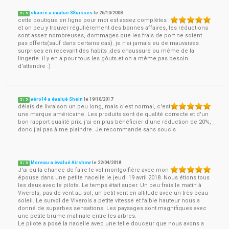
skaore a évalué 3Suisses
le
26/10/2008
5
/
5
cette boutique en ligne pour moi est assez complètes
et on peu y trouver régulièrement des bonnes affaires, les réductions
sont assez nombreuses, dommages que les frais de port ne soient
pas offerts(sauf dans certains cas). je n'ai jamais eu de mauvaises
surprises en recevant des habits ,des chaussure ou même de la
lingerie. il y en a pour tous les gôuts et on a même pas besoin
d'attendre :)
véro14 a évalué SheIn
le
19/10/2017
5
/
5
délais de livraison un peu long, mais c'est normal, c'est
une marque américaine. Les produits sont de qualité correcte et d'un
bon rapport qualité prix. j'ai en plus bénéficier d'une réduction de 20%,
donc j'ai pas à me plaindre. Je recommande sans soucis
Moreau a évalué Airshow
le
22/04/2018
5
/
5
J'ai eu la chance de faire le vol montgolfière avec mon
épouse dans une petite nacelle le jeudi 19 avril 2018. Nous étions tous
les deux avec le pilote. Le temps était super. Un peu frais le matin à
Viverols, pas de vent au sol, un petit vent en altitude avec un très beau
soleil. Le survol de Viverols a petite vitesse et faible hauteur nous a
donné de superbes sensations. Les paysages sont magnifiques avec
une petite brume matinale entre les arbres.
Le pilote a posé la nacelle avec une telle douceur que nous avons a