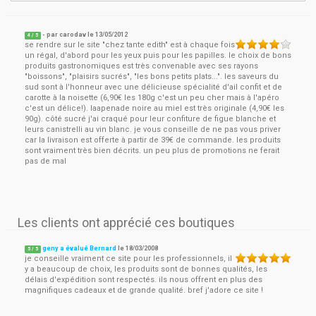
- par
carodav
le
13/05/2012
4
/ 5
se rendre sur le site "chez tante edith" est à chaque fois
un régal, d'abord pour les yeux puis pour les papilles. le choix de bons
produits gastronomiques est très convenable avec ses rayons
"boissons", "plaisirs sucrés", "les bons petits plats...". les saveurs du
sud sont à l'honneur avec une délicieuse spécialité d'ail confit et de
carotte à la noisette (6,90€ les 180g c'est un peu cher mais à l'apéro
c'est un délice!). laapenade noire au miel est très originale (4,90€ les
90g). côté sucré j'ai craqué pour leur confiture de figue blanche et
leurs canistrelli au vin blanc. je vous conseille de ne pas vous priver
car la livraison est offerte à partir de 39€ de commande. les produits
sont vraiment très bien décrits. un peu plus de promotions ne ferait
pas de mal
Les clients ont apprécié ces boutiques
geny a évalué Bernard
le
18/03/2008
5
/
5
je conseille vraiment ce site pour les professionnels, il
y a beaucoup de choix, les produits sont de bonnes qualités, les
délais d'expédition sont respectés. ils nous offrent en plus des
magnifiques cadeaux et de grande qualité. bref j'adore ce site !