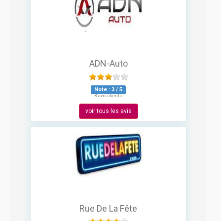
ADN-Auto
Note :
3
/
5
8 avis clients
voir tous les avis
Rue De La Fête