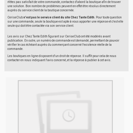
n'êtes pas satisfait de votre commande, contactez d'abord la boutique afin de trouver
une solution. Bon nombre de problèmes peuvent en effet être résolus directement
auprès du service client de la boutique concernée.
CeriseClub
n'est pas le service client du site Chez Tante Edith
. Pour toute question
sur une commande, seule la boutique est apte à vous apporter une réponse et c'est elle
seule qui doit être contactée via son service client.
Les avis sur Chez Tante Edith figurant sur CeriseClub ont été modérés avant
publication. En outre, un numéro de commande est demandé, permettant de pouvoir
vérifier le cas échéant auprès du commerçant concerné l'existence réelle de la
commande.
Les boutiques en ligne disposent d'un droit de réponse. Il suffit pour cela de nous
contacter en nous indiquant l'avis concerné, et la réponse à publier à cet avis.