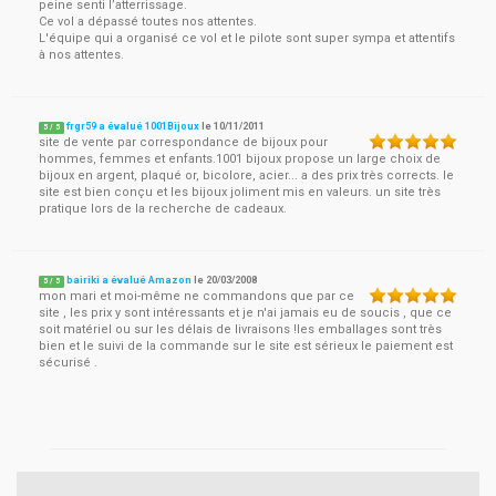
peine senti l’atterrissage.
Ce vol a dépassé toutes nos attentes.
L'équipe qui a organisé ce vol et le pilote sont super sympa et attentifs
à nos attentes.
frgr59 a évalué 1001Bijoux
le
10/11/2011
5
/
5
site de vente par correspondance de bijoux pour
hommes, femmes et enfants.1001 bijoux propose un large choix de
bijoux en argent, plaqué or, bicolore, acier... a des prix très corrects. le
site est bien conçu et les bijoux joliment mis en valeurs. un site très
pratique lors de la recherche de cadeaux.
bairiki a évalué Amazon
le
20/03/2008
5
/
5
mon mari et moi-même ne commandons que par ce
site , les prix y sont intéressants et je n'ai jamais eu de soucis , que ce
soit matériel ou sur les délais de livraisons !les emballages sont très
bien et le suivi de la commande sur le site est sérieux le paiement est
sécurisé .