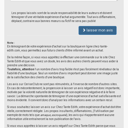
Les propos laissés sont de la seule responsabilité de leurs auteurs et doivent
témoigner d'une véritable expérience d'achat argumentée. Tout avis diffamatoire,
déplacé, contraire aux bonnes moeurs ou fictif ne sera pas publié
laisser mon avis
Note :
En témoignant de votre expérience d'achat sur la boutique en ligne chez-tante-
edith.com, vous permettez aux futurs clients d'être informé avant un achat.
De la même façon, si vous vous apprêtez à effectuer une commande sur le site Chez
Tante Edith et que vous avez un doute, les avis des autres clients peuvent vous aider à
prendre une décision.
Toutefois, attention !
un nombre d'avis trop faible n'est pas forcément révélateur de la
fiabilité d'une boutique. Seul un nombre d'avis important peut donner une image juste
de la satisfaction des clients d'une boutique.
Les avis sur CeriseClub ne sont pas rémunérés, à l'inverse de nombre d'autres sites.
En cas de mécontentement, la propension à laisser un avis négatif est donc importante,
motivée par la volonté naturelle de témoigner de son expérience négative et à le faire
savoir. La démarche spontanée de témoigner d'une expérience d'achat satisfaisante est
moins évidente. Il convient donc d'analyser les informations avec un certain recul.
Si vous souhaitez laisser un avis sur Chez Tante Edith, votre expérience d'achat doit être
réelle, correctement rédigée. Les propos insultants, diffamatoires, (l'utilisation par
exemple de mots tels que
arnaque
,
escroquerie
), les avis qui n'apporteraient aucune
information utile entraîneront la non publication de l'avis.
Si vous vous apprêtez à laisser un avis négatif sur Chez Tante Edith parce que vous