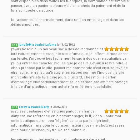
sont disponibles dans toutes les rubriques, la commande est simple à
passer, avec un panier toujours visible. le choix du paiement et de la
livraison coule de source.
la livraison se fait normalement, dans un bon emballage et dans les
délais annoncés.
lune5644 a évalué Lafuma
le
11/02/2012
5
/
5
j'avais besoin d'un nouveau sac à dos de randonnée et
tout naturellement c'est sur le site lafuma que j'ai effectué mon achat.
sur le site, j'ai trouvé très facilement le sac à dos que je souhaitais car
j'ai pu entrer les caractéristiques que je désirais et ainsi restreindre le
choix proposé par le site. passer ma commande s'est ensuite révélée
etre facile, je n'ai eu qu'à suivre les étapes comme l'indiquait le site.
mon colis m'a été livré cinq jours plus tard, chez moi. le carton
d'emballage était particulièrement solide et mon sac avait été protégé
à l'aide d'un plastique. mon achat m'a entièrement satisfaite.
zcrew a évalué Darty
le
28/02/2011
5
/
5
avec ses centaines d'enseignes partout en france,
darty est une référence en électroménager, hi-fi, vidéo... pour moi
cette boutique est un peu "légère" dans sa partie high-tech,
informatique mais pour le consommateur moyen le choix est assez
varié pour que chacun y trouve son bonheur.
les raisons pour lesquelles on fait confiance à darty sont :