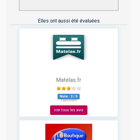
Elles ont aussi été évaluées
Matelas.fr
Note :
3
/
5
1 avis client
voir tous les avis