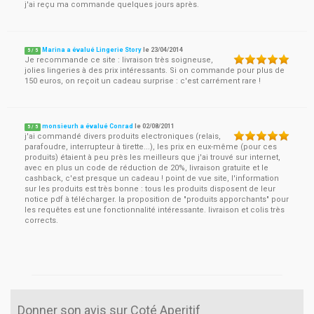
j'ai reçu ma commande quelques jours après.
Marina a évalué Lingerie Story
le
23/04/2014
5
/
5
Je recommande ce site : livraison très soigneuse,
jolies lingeries à des prix intéressants. Si on commande pour plus de
150 euros, on reçoit un cadeau surprise : c'est carrément rare !
monsieurh a évalué Conrad
le
02/08/2011
5
/
5
j'ai commandé divers produits electroniques (relais,
parafoudre, interrupteur à tirette...), les prix en eux-même (pour ces
produits) étaient à peu près les meilleurs que j'ai trouvé sur internet,
avec en plus un code de réduction de 20%, livraison gratuite et le
cashback, c'est presque un cadeau ! point de vue site, l'information
sur les produits est très bonne : tous les produits disposent de leur
notice pdf à télécharger. la proposition de "produits apporchants" pour
les requêtes est une fonctionnalité intéressante. livraison et colis très
corrects.
Donner son avis sur Coté Aperitif