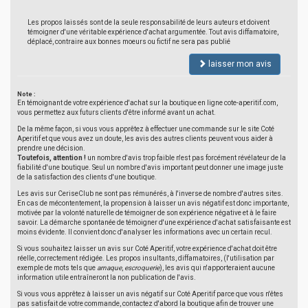
Les propos laissés sont de la seule responsabilité de leurs auteurs et doivent
témoigner d'une véritable expérience d'achat argumentée. Tout avis diffamatoire,
déplacé, contraire aux bonnes moeurs ou fictif ne sera pas publié
laisser mon avis
Note :
En témoignant de votre expérience d'achat sur la boutique en ligne cote-aperitif.com,
vous permettez aux futurs clients d'être informé avant un achat.
De la même façon, si vous vous apprêtez à effectuer une commande sur le site Coté
Aperitif et que vous avez un doute, les avis des autres clients peuvent vous aider à
prendre une décision.
Toutefois, attention !
un nombre d'avis trop faible n'est pas forcément révélateur de la
fiabilité d'une boutique. Seul un nombre d'avis important peut donner une image juste
de la satisfaction des clients d'une boutique.
Les avis sur CeriseClub ne sont pas rémunérés, à l'inverse de nombre d'autres sites.
En cas de mécontentement, la propension à laisser un avis négatif est donc importante,
motivée par la volonté naturelle de témoigner de son expérience négative et à le faire
savoir. La démarche spontanée de témoigner d'une expérience d'achat satisfaisante est
moins évidente. Il convient donc d'analyser les informations avec un certain recul.
Si vous souhaitez laisser un avis sur Coté Aperitif, votre expérience d'achat doit être
réelle, correctement rédigée. Les propos insultants, diffamatoires, (l'utilisation par
exemple de mots tels que
arnaque
,
escroquerie
), les avis qui n'apporteraient aucune
information utile entraîneront la non publication de l'avis.
Si vous vous apprêtez à laisser un avis négatif sur Coté Aperitif parce que vous n'êtes
pas satisfait de votre commande, contactez d'abord la boutique afin de trouver une