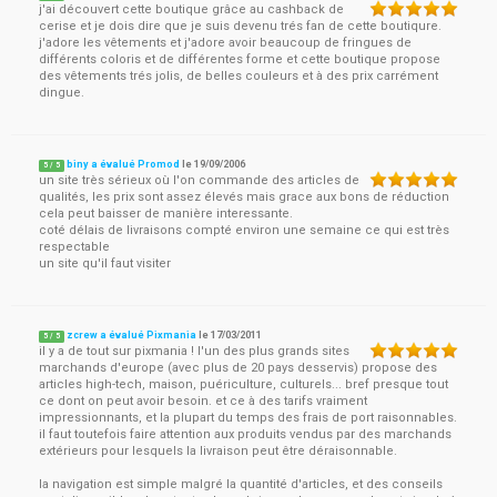
j'ai découvert cette boutique grâce au cashback de
cerise et je dois dire que je suis devenu trés fan de cette boutiqure.
j'adore les vêtements et j'adore avoir beaucoup de fringues de
différents coloris et de différentes forme et cette boutique propose
des vêtements trés jolis, de belles couleurs et à des prix carrément
dingue.
biny a évalué Promod
le
19/09/2006
5
/
5
un site très sérieux où l'on commande des articles de
qualités, les prix sont assez élevés mais grace aux bons de réduction
cela peut baisser de manière interessante.
coté délais de livraisons compté environ une semaine ce qui est très
respectable
un site qu'il faut visiter
zcrew a évalué Pixmania
le
17/03/2011
5
/
5
il y a de tout sur pixmania ! l'un des plus grands sites
marchands d'europe (avec plus de 20 pays desservis) propose des
articles high-tech, maison, puériculture, culturels... bref presque tout
ce dont on peut avoir besoin. et ce à des tarifs vraiment
impressionnants, et la plupart du temps des frais de port raisonnables.
il faut toutefois faire attention aux produits vendus par des marchands
extérieurs pour lesquels la livraison peut être déraisonnable.
la navigation est simple malgré la quantité d'articles, et des conseils