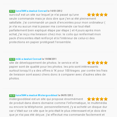
lune5644 a évalué Conrad
le
14/01/2012
5
/
5
surcouf est un site sur lequel je n'ai passé qu'une
seule commande mais je dois dire que j'en ai été pleinement
satisfaite. j'ai commandé un pack d'enceintes pour mon ordinateur (
je n'ai eu aucun mal à passer ma commande car tout était
parfaitement bien expliqué étape par étape ) et 4 jours après mon
achat, j'ai reçu ma livraison chez moi. le colis qui renfermait mon
pack d'enceintes était renforçé et à l'intérieur de celui-ci des
protections en papier protégeait l'ensemble.
miki a évalué Conrad
le
19/08/2011
5
/
5
site de développement de photos. le service et le
papier sont de qualité pour les photos. les prix sont intéressants
surtout lorsqu'il y a des offres à 1€ pour 100 tirages. par contre les frais
de livraison sont assez chers donc à comparer avec d'autres sites de
photos.
lune5644 a évalué Mistergooddeal
le
04/01/2012
5
/
5
mstergooddeal est un site qui propose énormément
de produit dans divers domaine comme l'informatique, le multimédia
ou encore la téléphonie. personnellement, j'y ai acheté un disque dur
car c'était sur ce site que le prix était le plus interessant et je dois dire
que je n'ai pas été déçue. j'ai effectué ma commande facilement et