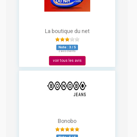
La boutique du net
Note :
3
/
5
2 avis clients
voir tous les avis
Bonobo