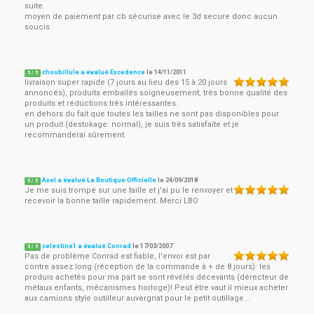
suite.
moyen de paiement par cb sécurise avec le 3d secure donc aucun
soucis.
choubillule a évalué Excedence
le
14/11/2011
5
/
5
livraison super rapide (7 jours au lieu des 15 à 20 jours
annoncés), produits emballés soigneusement, très bonne qualité des
produits et réductions très intéressantes.
en dehors du fait que toutes les tailles ne sont pas disponibles pour
un produit (destokage: normal), je suis très satisfaite et je
recommanderai sûrement.
Axel a évalué La Boutique Officielle
le
24/09/2018
5
/
5
Je me suis trompé sur une taille et j'ai pu le renvoyer et
recevoir la bonne taille rapidement. Merci LBO
celestine1 a évalué Conrad
le
17/03/2007
5
/
5
Pas de problème Conrad est fiable, l'envoi est par
contre assez long (réception de la commande à + de 8 jours): les
produis achetés pour ma part se sont révélés décevants (dérecteur de
métaux enfants, mécanismes horloge)! Peut être vaut il mieux acheter
aux camions style outilleur auvergnat pour le petit outillage...