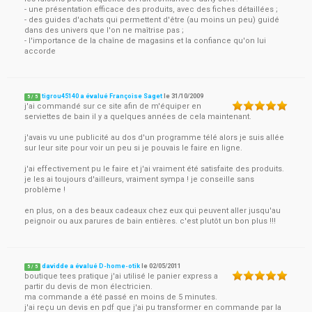
- une présentation efficace des produits, avec des fiches détaillées ;
- des guides d'achats qui permettent d'être (au moins un peu) guidé
dans des univers que l'on ne maîtrise pas ;
- l'importance de la chaîne de magasins et la confiance qu'on lui
accorde
tigrou45140 a évalué Françoise Saget
le
31/10/2009
5
/
5
j'ai commandé sur ce site afin de m'équiper en
serviettes de bain il y a quelques années de cela maintenant.
j'avais vu une publicité au dos d'un programme télé alors je suis allée
sur leur site pour voir un peu si je pouvais le faire en ligne.
j'ai effectivement pu le faire et j'ai vraiment été satisfaite des produits.
je les ai toujours d'ailleurs, vraiment sympa ! je conseille sans
problème !
en plus, on a des beaux cadeaux chez eux qui peuvent aller jusqu'au
peignoir ou aux parures de bain entières. c'est plutôt un bon plus !!!
davidde a évalué D-home-otik
le
02/05/2011
5
/
5
boutique tees pratique j'ai utilisé le panier express a
partir du devis de mon électricien.
ma commande a été passé en moins de 5 minutes.
j'ai reçu un devis en pdf que j'ai pu transformer en commande par la