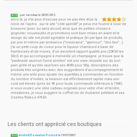
- par
carodav
le
30/01/2012
4
/ 5
alors là, je n'ai plus d'excuse pour ne pas être élue la
reine de l'apéro...sur le site "côté apéritif" je peux me fournir à loisir de
boissons (avec ou sans alcool) ainsi que de petites choses à
grignoter. nouveautés et promotions sont bien mises en avant et le
design du site est plutôt agréable et pratique (tri par type de produits,
par prix et même par ambiance ("mexicaine", "glamour", "des îles"...).
j'ai un petit coup de coeur pour la liqueur chambord à base de
framboises et de mûres, d'un excellent rapport qualité prix (23€50 les
50cl) et qui accompagne à merveille un champagne. je trouve que la
"pastinade saumon fumé airelles" est une vraie réussite sur du bon
pain grillé et qu'elle vaut bien ses 4€80 pour 90g. descriptions des
produits très soignées avec des suggestions d'accompagnement et
même une aide pour ajuster les quantités à commander en fonction
du nombre d'invités. la livraison est effectivement rapide mais son
coût est élevée (près de 9€ pour toute commande inférieure à 190€).
si vous voulez une idée cadeau originale pour votre cher et tendre,
mesdames, je vous suggère le coffret vin de rhubarbe pétillant et ses
2 belles flûtes à 47€50.
Les clients ont apprécié ces boutiques
elodie025 a évalué Promod
le
19/07/2007
5
/
5