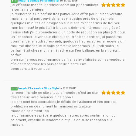
lola51 a évalué PriceMinister
le
21/03/2008
5
/
5
j'ai effectué mon tout premier achat sur priceminister
la semaine dernière.
je recherchais un parfum très particulier à offrir pour un anniversaire
mais je ne l'ai pas trouvé dans les magasins près de chez mois.
quelques minutes de navigation sur le site m'ont permis de trouver
mon bonheur! le prix était à la base extrêment intéressant et grâce à
cerise club j'ai pu bénéficier d'un code de réduction en plus (-7€ pour
un 1er achat). le vendeur était super... très bon contact. j'ai passé ma
commande le jeudi apres-midi, quelques heures après je recevais un
mail me disant que le colis partirait le lendemain. le lundi matin, le
parfum était chez moi. rien à redire sur l'emballage. en bref, c'était
parfait.
bien sur, je vous recommande de lire les avis laissés sur les vendeurs
afin de traiter avec les plus serieux d'entre eux.
bons achats à vous tous!
lucydu13 a évalué Shoe Style
le
01/02/2011
5
/
5
je recommande ce site a tout le monde , c'est un site
très sérieux, avec beaucoup de choix !
les prix sont très abordables,le délais de livraisons et très correct.
profitez en en ce moment la livraisons es gratuite .
mode de paiement : cb.
la commande es préparé quelque heures après confirmation du
paiement, expédie le lendemain et puis en suite réception a la
maison.