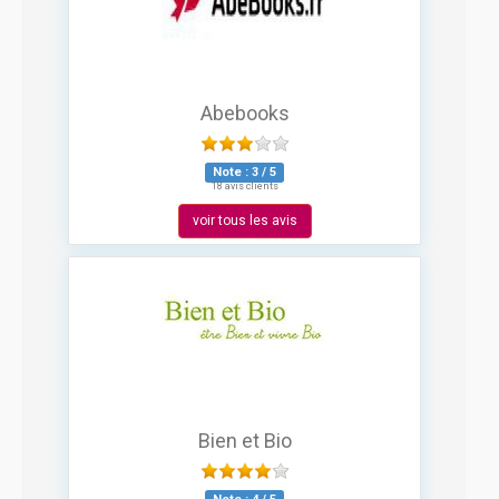
Abebooks
Note :
3
/
5
18 avis clients
voir tous les avis
Bien et Bio