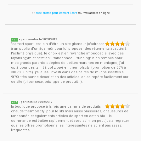
>>
code promo pour Damart Sport
pour vos achats en ligne
- par
carodav
le
10/08/2013
4
/ 5
"damart sport" est loin d'être un site glamour (s'adresse
à un public d'un âge mûr pour lui proposer des vêtements adaptés à
l'activité physique). le choix est en revanche impeccable, avec des
rayons "gym et natation", "randonnée", "running" bien remplis.pour
mes grands parents, adeptes de petites marches en montagne, j'ai
opté pour des tshirt à col zippé en thermolactyl (promotion de 30% à
30€70 l'unité). j'ai aussi investi dans des paires de mi-chaussettes à
9€90. très bonne description des articles. on se repère facilement sur
ce site (tri par sexe, prix, type de produit...).
- par
litchi
le
09/05/2012
4
/ 5
la boutique propose à la fois une gamme de produits
chauds thermolactyl pour le ski mais aussi brassières, chaussures de
randonnée et égalements articles de sport en coton bio... la
commande est traitée rapidement et avec soin. on peut juste regretter
que les offres promotionnelles interessantes ne soient pas assez
fréquentes.