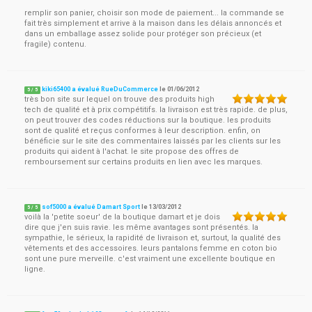
remplir son panier, choisir son mode de paiement... la commande se
fait très simplement et arrive à la maison dans les délais annoncés et
dans un emballage assez solide pour protéger son précieux (et
fragile) contenu.
kiki65400 a évalué RueDuCommerce
le
01/06/2012
5
/
5
très bon site sur lequel on trouve des produits high
tech de qualité et à prix compétitifs. la livraison est très rapide. de plus,
on peut trouver des codes réductions sur la boutique. les produits
sont de qualité et reçus conformes à leur description. enfin, on
bénéficie sur le site des commentaires laissés par les clients sur les
produits qui aident à l'achat. le site propose des offres de
remboursement sur certains produits en lien avec les marques.
sof5000 a évalué Damart Sport
le
13/03/2012
5
/
5
voilà la 'petite soeur' de la boutique damart et je dois
dire que j'en suis ravie. les même avantages sont présentés. la
sympathie, le sérieux, la rapidité de livraison et, surtout, la qualité des
vêtements et des accessoires. leurs pantalons femme en coton bio
sont une pure merveille. c'est vraiment une excellente boutique en
ligne.