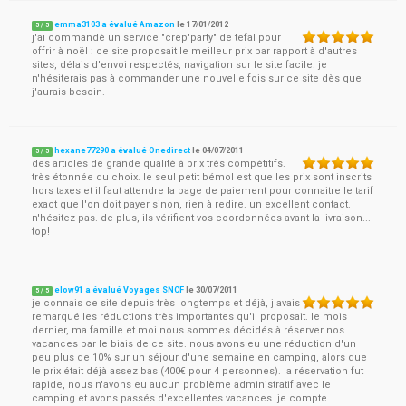
emma3103 a évalué Amazon
le
17/01/2012
5
/
5
j'ai commandé un service "crep'party" de tefal pour
offrir à noël : ce site proposait le meilleur prix par rapport à d'autres
sites, délais d'envoi respectés, navigation sur le site facile. je
n'hésiterais pas à commander une nouvelle fois sur ce site dès que
j'aurais besoin.
hexane77290 a évalué Onedirect
le
04/07/2011
5
/
5
des articles de grande qualité à prix très compétitifs.
très étonnée du choix. le seul petit bémol est que les prix sont inscrits
hors taxes et il faut attendre la page de paiement pour connaitre le tarif
exact que l'on doit payer sinon, rien à redire. un excellent contact.
n'hésitez pas. de plus, ils vérifient vos coordonnées avant la livraison...
top!
elow91 a évalué Voyages SNCF
le
30/07/2011
5
/
5
je connais ce site depuis très longtemps et déjà, j'avais
remarqué les réductions très importantes qu'il proposait. le mois
dernier, ma famille et moi nous sommes décidés à réserver nos
vacances par le biais de ce site. nous avons eu une réduction d'un
peu plus de 10% sur un séjour d'une semaine en camping, alors que
le prix était déjà assez bas (400€ pour 4 personnes). la réservation fut
rapide, nous n'avons eu aucun problème administratif avec le
camping et avons passés d'excellentes vacances. je compte