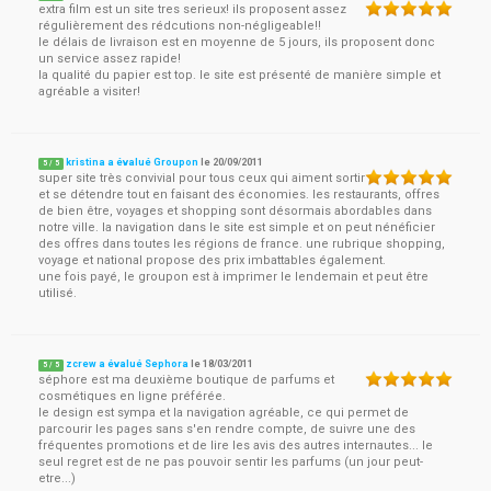
extra film est un site tres serieux! ils proposent assez
régulièrement des rédcutions non-négligeable!!
le délais de livraison est en moyenne de 5 jours, ils proposent donc
un service assez rapide!
la qualité du papier est top. le site est présenté de manière simple et
agréable a visiter!
kristina a évalué Groupon
le
20/09/2011
5
/
5
super site très convivial pour tous ceux qui aiment sortir
et se détendre tout en faisant des économies. les restaurants, offres
de bien être, voyages et shopping sont désormais abordables dans
notre ville. la navigation dans le site est simple et on peut nénéficier
des offres dans toutes les régions de france. une rubrique shopping,
voyage et national propose des prix imbattables également.
une fois payé, le groupon est à imprimer le lendemain et peut être
utilisé.
zcrew a évalué Sephora
le
18/03/2011
5
/
5
séphore est ma deuxième boutique de parfums et
cosmétiques en ligne préférée.
le design est sympa et la navigation agréable, ce qui permet de
parcourir les pages sans s'en rendre compte, de suivre une des
fréquentes promotions et de lire les avis des autres internautes... le
seul regret est de ne pas pouvoir sentir les parfums (un jour peut-
etre...)