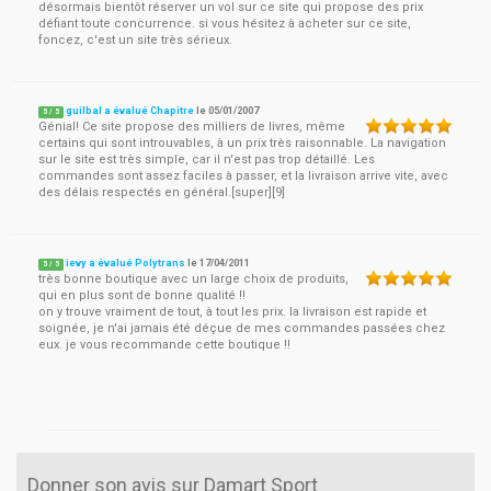
désormais bientôt réserver un vol sur ce site qui propose des prix
défiant toute concurrence. si vous hésitez à acheter sur ce site,
foncez, c'est un site très sérieux.
guilbal a évalué Chapitre
le
05/01/2007
5
/
5
Génial! Ce site propose des milliers de livres, même
certains qui sont introuvables, à un prix très raisonnable. La navigation
sur le site est très simple, car il n'est pas trop détaillé. Les
commandes sont assez faciles à passer, et la livraison arrive vite, avec
des délais respectés en général.[super][9]
ievy a évalué Polytrans
le
17/04/2011
5
/
5
très bonne boutique avec un large choix de produits,
qui en plus sont de bonne qualité !!
on y trouve vraiment de tout, à tout les prix. la livraison est rapide et
soignée, je n'ai jamais été déçue de mes commandes passées chez
eux. je vous recommande cette boutique !!
Donner son avis sur Damart Sport