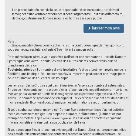
Les propos laissés sont de la seule responsabilité de leurs auteurs et doivent
témoigner d'une véritable expérience d'achat argumentée. Tout avis diffamatoire,
déplacé, contraire aux bonnes moeurs ou fictif ne sera pas publié
laisser mon avis
Note :
En témoignant de votre expérience d'achat sur la boutique en ligne damartsport.com,
vous permettez aux futurs clients d'être informé avant un achat.
De la même façon, si vous vous apprêtez à effectuer une commande sur le site Damart
Sport et que vous avez un doute, les avis des autres clients peuvent vous aider à
prendre une décision.
Toutefois, attention !
un nombre d'avis trop faible n'est pas forcément révélateur de la
fiabilité d'une boutique. Seul un nombre d'avis important peut donner une image juste
de la satisfaction des clients d'une boutique.
Les avis sur CeriseClub ne sont pas rémunérés, à l'inverse de nombre d'autres sites.
En cas de mécontentement, la propension à laisser un avis négatif est donc importante,
motivée par la volonté naturelle de témoigner de son expérience négative et à le faire
savoir. La démarche spontanée de témoigner d'une expérience d'achat satisfaisante est
moins évidente. Il convient donc d'analyser les informations avec un certain recul.
Si vous souhaitez laisser un avis sur Damart Sport, votre expérience d'achat doit être
réelle, correctement rédigée. Les propos insultants, diffamatoires, (l'utilisation par
exemple de mots tels que
arnaque
,
escroquerie
), les avis qui n'apporteraient aucune
information utile entraîneront la non publication de l'avis.
Si vous vous apprêtez à laisser un avis négatif sur Damart Sport parce que vous n'êtes
pas satisfait de votre commande, contactez d'abord la boutique afin de trouver une