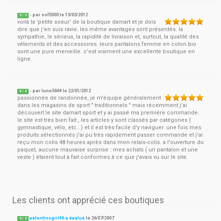
- par
sof5000
le
13/03/2012
5
/ 5
voilà la 'petite soeur' de la boutique damart et je dois
dire que j'en suis ravie. les même avantages sont présentés. la
sympathie, le sérieux, la rapidité de livraison et, surtout, la qualité des
vêtements et des accessoires. leurs pantalons femme en coton bio
sont une pure merveille. c'est vraiment une excellente boutique en
ligne.
- par
lune5644
le
22/01/2012
5
/ 5
passionnée de randonnée, je m'équipe généralement
dans les magasins de sport " traditionnels " mais récemment j'ai
découvert le site damart sport et y ai passé ma première commande.
le site est très bien fait , les articles y sont classés par catégories (
gymnastique, vélo, etc...) et il est très facile d'y naviguer. une fois mes
produits sélectionnés j'ai pu très rapidement passer commande et j'ai
reçu mon colis 48 heures après dans mon relais-colis. a l'ouverture du
paquet, aucune mauvaise surprise : mes achats ( un pantalon et une
veste ) étaient tout à fait conformes à ce que j'avais vu sur le site.
Les clients ont apprécié ces boutiques
valentinogirl46 a évalué
le
26/07/2007
5
/
5