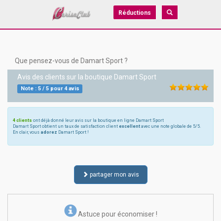
Réductions
Que pensez-vous de Damart Sport ?
Avis des clients sur la boutique
Damart Sport
Note :
5
/
5
pour
4
avis
4 clients
ont déjà donné leur avis sur la boutique en ligne Damart Sport
Damart Sport obtient un taux de satisfaction client
excellent
avec une note globale de 5/5.
En clair, vous
adorez
Damart Sport !
partager mon avis
Astuce pour économiser !