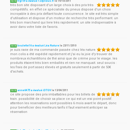
frgr59 a évalué 123pneus.fr
le
14/10/2011
5
/
5
très bon site disposant d'un large choix à des prix très
compétitifs. en effet ce spécialiste du pneus dispose d'un choix
incroyable à des prix défiant toute concurrence. le site est très simple
d'utilisation et dispose d'un moteur de recherche très performant. un
très bon marchand qui livre très rapidement. un site indispensable à
avoir dans votre liste de favoris.
boulette16 a évalué Léa Nature
le
23/11/2010
5
/
5
je suis ravie de ma commande passée chez léa nature.
mon colis a été expédié rapidement et j'ai eu la joie d'y trouver de
nombreux échantillons de thé ainsi que de crème pour le visage. les
produits étaient très bien emballés et rien ne manquait. seul soucis :
les frais de port assez élevés et gratuits seulement à partir de 50€
d'achats.
anne6475 a évalué iDTGV
le
13/04/2011
5
/
5
ce site propose des prix imbattables pour les billets de
train. possibilité de choisir sa place ce qui est un vrai point positif.
attention les reservations sont possibles 6 mois avant le départ, donc
pour beneficier des meilleurs tarifs il faut vraiment anticiper sa
réservation