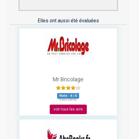
Elles ont aussi été évaluées
Mr Bricolage
Note :
4
/
5
9 avis clients
voir tous les avis