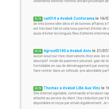
vêtements homme-femme-enfant provenant de la 
cat014 a évalué Conforama
le
16/0
5
/
5
de très bonne idée déco et de bonnes affaires à fai
est très bien fait et cela nous permet d'éviter de 
aussi d'éviter les longues files d'attente intermi
tigrou45140 a évalué Avis
le
21/07/
5
/
5
aucun souci sur mes réservations chez avis. les v
descriptif. mode de paiement sécurisé. gain de t
formidable en cas de déménagement par exemple 
faire rentrer dans un véhicule. prix abordable parf
Thomas a évalué Lille Aux Vins
le
1
5
/
5
Site internet agréable, commande et livraison rapi
attaché au service du client. Une réduction par 6 
disponibles et reçus par email régulièrement. J