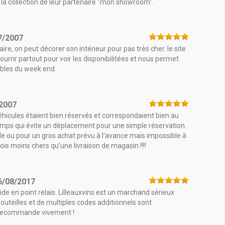
collection de leur partenaire "mon showroom".
7/2007
re, on peut décorer son intérieur pour pas très cher. le site
courrir partout pour voir les disponibilitées et nous permet
nables du week end.
2007
éhicules étaient bien réservés et correspondaient bien au
emps qui évite un déplacement pour une simple réservation.
ou pour un gros achat prévu à l'avance mais impossible à
ois moins chers qu'une livraison de magasin !!!!
6/08/2017
de en point relais. Lilleauxvins est un marchand sérieux
bouteilles et de multiples codes additionnels sont
e recommande vivement !