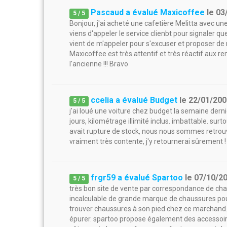
Pascaud a évalué Maxicoffee
le
03
5
/
5
Bonjour, j'ai acheté une cafetière Melitta avec une
viens d'appeler le service clienbt pour signaler q
vient de m'appeler pour s'excuser et proposer de
Maxicoffee est très attentif et très réactif aux r
l'ancienne !!! Bravo
ccelia a évalué Budget
le
22/01/200
5
/
5
j'ai loué une voiture chez budget la semaine derni
jours, kilométrage illimité inclus. imbattable. surt
avait rupture de stock, nous nous sommes retrouvé
vraiment très contente, j'y retournerai sûrement !
frgr59 a évalué Spartoo
le
07/10/2
5
/
5
très bon site de vente par correspondance de ch
incalculable de grande marque de chaussures po
trouver chaussures à son pied chez ce marchand. le
épurer. spartoo propose également des accessoires