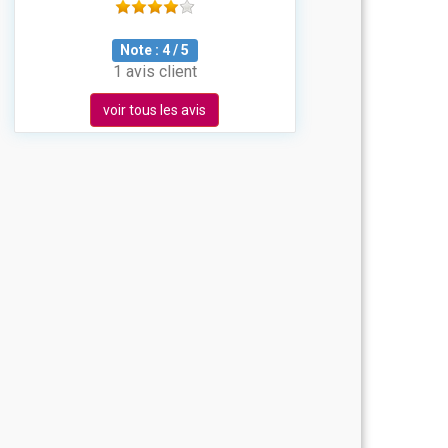
Note :
4
/
5
1 avis client
voir tous les avis