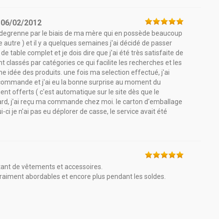
e
06/02/2012
y degrenne par le biais de ma mère qui en possède beaucoup
re autre ) et il y a quelques semaines j'ai décidé de passer
e table complet et je dois dire que j'ai été très satisfaite de
ont classés par catégories ce qui facilite les recherches et les
 idée des produits. une fois ma selection effectué, j'ai
 commande et j'ai eu la bonne surprise au moment du
ent offerts ( c'est automatique sur le site dès que le
 tard, j'ai reçu ma commande chez moi. le carton d'emballage
ui-ci je n'ai pas eu déplorer de casse, le service avait été
tant de vêtements et accessoires.
t vraiment abordables et encore plus pendant les soldes.