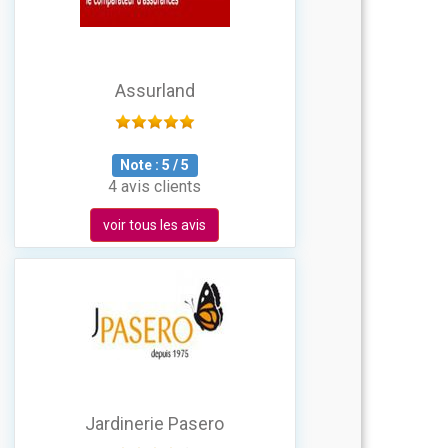
Assurland
Note :
5
/
5
4 avis clients
voir tous les avis
Jardinerie Pasero