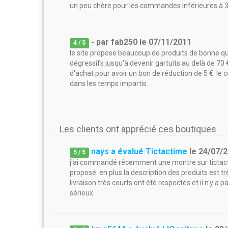
un peu chère pour les commandes inférieures à 35
- par
fab250
le
07/11/2011
4
/ 5
le site propose beaucoup de produits de bonne qual
dégressifs jusqu'à devenir gartuits au delà de 70 € 
d'achat pour avoir un bon de réduction de 5 €. le
dans les temps impartis.
Les clients ont apprécié ces boutiques
nays a évalué Tictactime
le
24/07/
5
/
5
j'ai commandé récemment une montre sur tictactim
proposé. en plus la description des produits est trè
livraison très courts ont été respectés et il n'y a
sérieux.