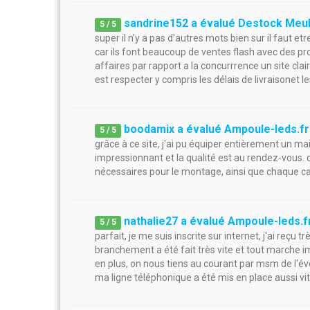
sandrine152 a évalué Destock Meu
5
/
5
super il n'y a pas d'autres mots bien sur il faut e
car ils font beaucoup de ventes flash avec des pro
affaires par rapport a la concurrrence un site clair
est respecter y compris les délais de livraisonet l
boodamix a évalué Ampoule-leds.fr
5
/
5
grâce à ce site, j'ai pu équiper entièrement un ma
impressionnant et la qualité est au rendez-vous. d
nécessaires pour le montage, ainsi que chaque car
nathalie27 a évalué Ampoule-leds.f
5
/
5
parfait, je me suis inscrite sur internet, j'ai reçu t
branchement a été fait très vite et tout marche 
en plus, on nous tiens au courant par msm de l'évo
ma ligne téléphonique a été mis en place aussi vite