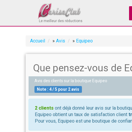
Le meilleur des réductions
Accueil
»
Avis
»
Equipeo
Que pensez-vous de E
Avis des clients sur la boutique
Equipeo
Note :
4
/
5
pour
2
avis
2 clients
ont déjà donné leur avis sur la boutiq
Equipeo obtient un taux de satisfaction client
t
Pour vous, Equipeo est une boutique de confian