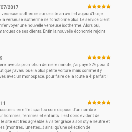
/07/2017
 verseuse isotherme sur ce site an avril et aujourd'hui je
ue la verseuse isotherme ne fonctionne plus. Le service client
 m'envoyer une nouvelle verseuse isotherme. Alors oui,
emarques de ses clients. Enfin la nouvelle économie rejoint
9
ère. avec la promotion dernière minute, j'ai payé 82€ pour 3
out que j'avais loué la plus petite voiture mais comme il y
s avec un monospace. pour faire de la route a 4: parfait !
011
aussures, en effet spartoo.com dispose d'un nombre
ur hommes, femmes et enfants. il est donc évident de
 site est très agréable à visiter grâce à son style neutre et
 (montres, lunettes...) ainsi qu'une sélection de