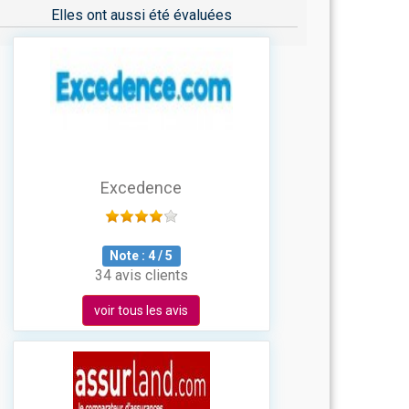
Elles ont aussi été évaluées
Excedence
Note :
4
/
5
34 avis clients
voir tous les avis