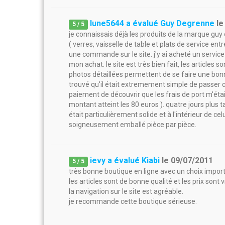
lune5644 a évalué Guy Degrenne
l
5
/
5
je connaissais déjà les produits de la marque gu
( verres, vaisselle de table et plats de service ent
une commande sur le site. j'y ai acheté un service d
mon achat. le site est très bien fait, les articles s
photos détaillées permettent de se faire une bonne
trouvé qu'il était extremement simple de passer
paiement de découvrir que les frais de port m'étai
montant atteint les 80 euros ). quatre jours plus
était particulièrement solide et à l'intérieur de cel
soigneusement emballé pièce par pièce.
ievy a évalué Kiabi
le
09/07/2011
5
/
5
très bonne boutique en ligne avec un choix impor
les articles sont de bonne qualité et les prix son
la navigation sur le site est agréable.
je recommande cette boutique sérieuse.