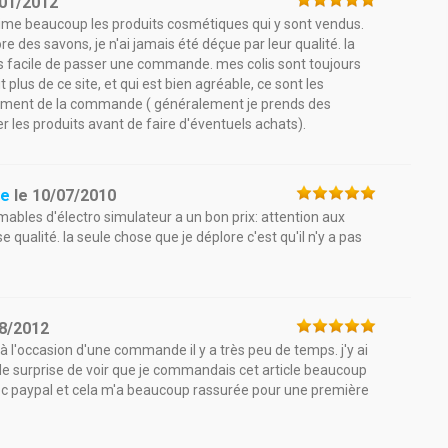
01/2012
j'aime beaucoup les produits cosmétiques qui y sont vendus.
 des savons, je n'ai jamais été déçue par leur qualité. la
 très facile de passer une commande. mes colis sont toujours
t plus de ce site, et qui est bien agréable, ce sont les
u moment de la commande ( généralement je prends des
 les produits avant de faire d'éventuels achats).
ue
le
10/07/2010
mables d'électro simulateur a un bon prix: attention aux
ualité. la seule chose que je déplore c'est qu'il n'y a pas
8/2012
e à l'occasion d'une commande il y a très peu de temps. j'y ai
ande surprise de voir que je commandais cet article beaucoup
avec paypal et cela m'a beaucoup rassurée pour une première