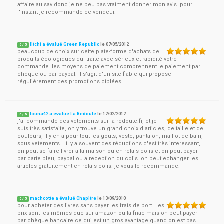
affaire au sav donc je ne peu pas vraiment donner mon avis. pour
l'instant je recommande ce vendeur.
litchi a évalué Green Republic
le
07/05/2012
5
/
5
beaucoup de choix sur cette plate-forme d'achats de
produits écologiques qui traite avec sérieux et rapidité votre
commande. les moyens de paiement comprennent le paiement par
chèque ou par paypal. il s'agit d'un site fiable qui propose
régulièrement des promotions ciblées.
louna42 a évalué La Redoute
le
12/02/2012
5
/
5
j'ai commandé des vetements sur la redoute.fr, et je
suis très satisfaite, on y trouve un grand choix d'articles, de taille et de
couleurs, il y en a pour tout les gouts, veste, pantalon, maillot de bain,
sous vetements... il y a souvent des réductions c'est très interessant,
on peut se faire livrer a la maison ou en relais colis et on peut payer
par carte bleu, paypal ou a reception du colis. on peut echanger les
articles gratuitement en relais colis. je vous le recommande.
machcotte a évalué Chapitre
le
13/09/2010
5
/
5
pour acheter des livres sans payer les frais de port ! les
prix sont les mêmes que sur amazon ou la fnac mais on peut payer
par chèque bancaire ce qui est un gros avantage quand on est pas