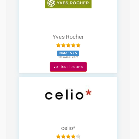
Yves Rocher
Note :
5
/
5
188 avis clients
voir tous les avis
celio*