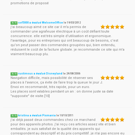
promotions de proposé
sof5000 a évalué WelcomeOffice
le
19/03/2012
5
/
5
j'ai beaucoup aimé ce site car il m'a permis de
commander une agrafeuse électrique à un coût défiant toute
concurrence. elle est très simple d'utilisation et ergonomique.
l'avantage, pour es entreprises qui ont beaucoup de besoins, c'est
qu'on peut passer des commandes groupées qui, bien entendu,
réduisent le coût de la facture globale. je recommande ce site qui m'a
vraiment beaucoup plu.
rustimous a évalué Disneyland
le
24/08/2006
5
/
5
Navigation difficile, mais possibilité de réserver ses
places à l'avance, ça évite de faire trop la queue le jour J.
Envoi en recommandé, très rapide, pour un euro.
Les places sont valables pendant un an : on donne juste sa date
"supposée" de visite.[10]
kristina a évalué Pixmania
le
10/10/2011
5
/
5
j'ai déjà passé deux commandes chez ce marchand
pour des appareils photos. j'ai reçu ces articles assez vite et bien
emballés. je suis satisfait de la qualité des appareils qui
correspondent au descriptif et du prix compétitif. je n'ai pas encore eu