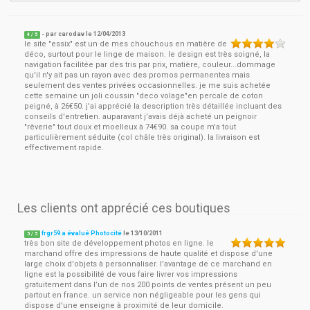
- par
carodav
le
12/04/2013
4
/ 5
le site "essix" est un de mes chouchous en matière de
déco, surtout pour le linge de maison. le design est très soigné, la
navigation facilitée par des tris par prix, matière, couleur...dommage
qu'il n'y ait pas un rayon avec des promos permanentes mais
seulement des ventes privées occasionnelles. je me suis achetée
cette semaine un joli coussin "deco volage"en percale de coton
peigné, à 26€50. j'ai apprécié la description très détaillée incluant des
conseils d'entretien. auparavant j'avais déjà acheté un peignoir
"rêverie" tout doux et moelleux à 74€90. sa coupe m'a tout
particulièrement séduite (col châle très original). la livraison est
effectivement rapide.
Les clients ont apprécié ces boutiques
frgr59 a évalué Photocité
le
13/10/2011
5
/
5
très bon site de développement photos en ligne. le
marchand offre des impressions de haute qualité et dispose d'une
large choix d'objets à personnaliser. l'avantage de ce marchand en
ligne est la possibilité de vous faire livrer vos impressions
gratuitement dans l’un de nos 200 points de ventes présent un peu
partout en france. un service non négligeable pour les gens qui
dispose d'une enseigne à proximité de leur domicile.