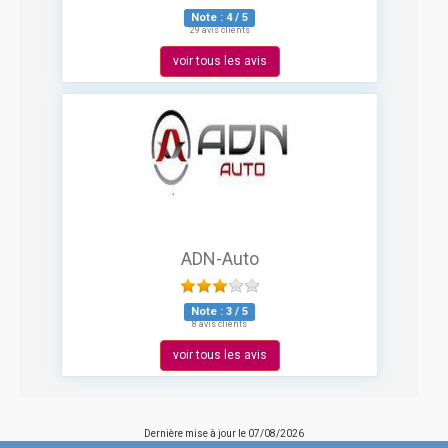
Note :
4
/
5
29 avis clients
voir tous les avis
ADN-Auto
Note :
3
/
5
8 avis clients
voir tous les avis
Dernière mise à jour le
07/08/2026