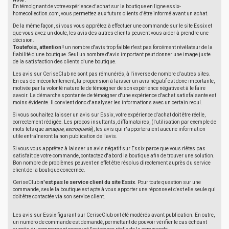
Note :
En témoignant de votre expérience d'achat sur la boutique en ligne essix-
homecollection.com, vous permettez aux futurs clients d'être informé avant un achat.
De la même façon, si vous vous apprêtez à effectuer une commande sur le site Essix et
que vous avez un doute, les avis des autres clients peuvent vous aider à prendre une
décision.
Toutefois, attention !
un nombre d'avis trop faible n'est pas forcément révélateur de la
fiabilité d'une boutique. Seul un nombre d'avis important peut donner une image juste
de la satisfaction des clients d'une boutique.
Les avis sur CeriseClub ne sont pas rémunérés, à l'inverse de nombre d'autres sites.
En cas de mécontentement, la propension à laisser un avis négatif est donc importante,
motivée par la volonté naturelle de témoigner de son expérience négative et à le faire
savoir. La démarche spontanée de témoigner d'une expérience d'achat satisfaisante est
moins évidente. Il convient donc d'analyser les informations avec un certain recul.
Si vous souhaitez laisser un avis sur Essix, votre expérience d'achat doit être réelle,
correctement rédigée. Les propos insultants, diffamatoires, (l'utilisation par exemple de
mots tels que
arnaque
,
escroquerie
), les avis qui n'apporteraient aucune information
utile entraîneront la non publication de l'avis.
Si vous vous apprêtez à laisser un avis négatif sur Essix parce que vous n'êtes pas
satisfait de votre commande, contactez d'abord la boutique afin de trouver une solution.
Bon nombre de problèmes peuvent en effet être résolus directement auprès du service
client de la boutique concernée.
CeriseClub
n'est pas le service client du site Essix
. Pour toute question sur une
commande, seule la boutique est apte à vous apporter une réponse et c'est elle seule qui
doit être contactée via son service client.
Les avis sur Essix figurant sur CeriseClub ont été modérés avant publication. En outre,
un numéro de commande est demandé, permettant de pouvoir vérifier le cas échéant