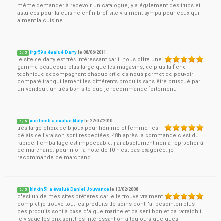
même demander à recevoir un catalogue, y'a également des trucs et
astuices pour la cuisine enfin bref site vraiment sympa pour ceux qui
aiment la cuisine.
frgr59 a évalué Darty
le
08/06/2011
5
/
5
le site de darty est très intéressant car il nous offre une
gamme beaucoup plus large que les magasins, de plus la fiche
technique accompagnant chaque articles nous permet de pouvoir
comparé tranquillement les différents produits sans être brusqué par
un vendeur. un très bon site que je recommande fortement.
vicolomb a évalué Maty
le
22/07/2010
5
/
5
très large choix de bijoux pour homme et femme. les
délais de livraison sont respectées, 48h après la commande c'est du
rapide. l'emballage est impeccable. j'ai absolument rien à reprocher à
ce marchand. pour moi la note de 10 n'est pas exagérée. je
recommande ce marchand.
kinkin51 a évalué Daniel Jouvance
le
13/02/2008
5
/
5
c'est un de mes sites préferes car je le trouve vraiment
complet.je trouve tout les produits de soins dont j'ai besoin.en plus
ces produits sont à base d'algue marine et ca sent bon et ca rafraichit
le visage.les prix sont très intéressant,on a toujours quelques