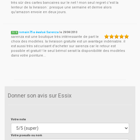
très sûr des cartes bancaires sur le net ! mon seul regret c'est la
lenteur de la livraison : presque une semaine et demie alors
qu'amazon envoie en deux jours.
romain75 a évalué Sarenza
le
29/04/2010
5
/
5
sarenza est une boutique très intéressante de part le
choix des modèles. la livraison gratuite est un avantage indéniable. il
est aussi très sécurisant d'acheter sur sarenza car le retour est
possible et gratuit ! le seul bémol serait la disponibilité des modèles
dans votre pointure...
Donner son avis sur Essix
Votre note
Votre pseudo ou nom