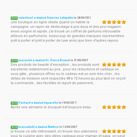
celestine1 a évalué Galeries Lafayette
le
28/06/2011
5
/
5
une boutique en ligne idéale quand on habite la
campagne: un rayon de déstockage à prix doux et des prix magasin:
envoi soigné et rapide: j'ai trouvé un coffret de parfums introuvable
ailleurs en parfumerie. beaucoup de grandes marques représentées:
prêt à porter et prêt à porter de luxe ainsi que bien d'autres rayons.
yuccastel a évalué Dr. Pierre Ricaud
le
21/06/2007
5
/
5
Des produits de beauté d'exception , les produits sont
excellents relativement au prix , pour les réductions et cadeaux on
vous gâte , plusieurs offres ou le cadeau est un soin très cher , les
délais de livraison sont respectés 48 à 72 heures au plus tard on reçoit
la commande , des facilités et report de paiement ,
Pechard a évalué Aquarelle
le
19/03/2017
5
/
5
Après une semaine le bouquet est toujours beau.
braisedu02 a évalué Mathon
le
12/04/2007
5
/
5
je trouve ce site intéressant, on trouve des ustensiles
pour la cuisine avec des idées cadeaux pour maman et papa. on peut