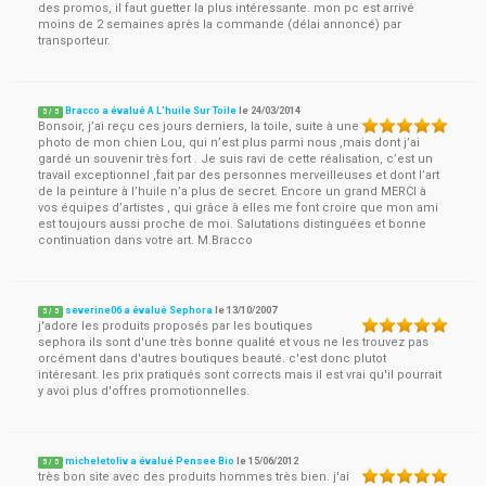
des promos, il faut guetter la plus intéressante. mon pc est arrivé
moins de 2 semaines après la commande (délai annoncé) par
transporteur.
Bracco a évalué A L'huile Sur Toile
le
24/03/2014
5
/
5
Bonsoir, j’ai reçu ces jours derniers, la toile, suite à une
photo de mon chien Lou, qui n’est plus parmi nous ,mais dont j’ai
gardé un souvenir très fort . Je suis ravi de cette réalisation, c’est un
travail exceptionnel ,fait par des personnes merveilleuses et dont l’art
de la peinture à l’huile n’a plus de secret. Encore un grand MERCI à
vos équipes d’artistes , qui grâce à elles me font croire que mon ami
est toujours aussi proche de moi. Salutations distinguées et bonne
continuation dans votre art. M.Bracco
severine06 a évalué Sephora
le
13/10/2007
5
/
5
j'adore les produits proposés par les boutiques
sephora ils sont d'une très bonne qualité et vous ne les trouvez pas
orcément dans d'autres boutiques beauté. c'est donc plutot
intéresant. les prix pratiqués sont corrects mais il est vrai qu'il pourrait
y avoi plus d'offres promotionnelles.
micheletoliv a évalué Pensee Bio
le
15/06/2012
5
/
5
très bon site avec des produits hommes très bien. j'ai