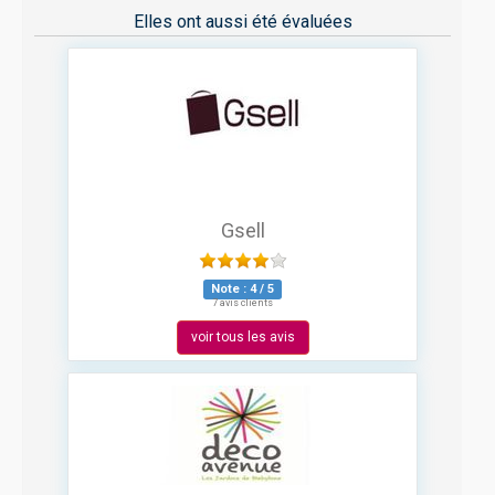
Elles ont aussi été évaluées
Gsell
Note :
4
/
5
7 avis clients
voir tous les avis