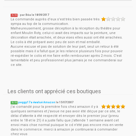
- par
Béa
le
18/09/2017
1
/ 5
La commande auprès d'eux s'est très bien passée très
sympa au top de la communication.
Malheureusement, grosse déception à la réception du théâtre pour
enfant Moulin Roty, celui-ci avait des impacts sur la peinture, une
décoration était arrachée, et deux vises elles aussi ont été arrachées.
Le colis à été préparé avec peu de soin et mal emballé.
Aucune excuse et pas de solution de leur part, seul un retour à été
possible mais il a fallut que je les relance plusieurs fois pour pouvoir
ré-expédier le colis et me faire enfin rembourser après 2 mois. C'est
lamentable et peu professionnel plus jamais je ne commanderai sur
ce site.
Les clients ont apprécié ces boutiques
peggy17 a évalué Amazon
le
15/07/2007
5
/
5
j'ai comandé pour la première fois chez amazon il y à
quelques semaines et j'avoue ne pas avoir été déçue par ce site, le
délai d'attente à été respecté et envoyer dès le premier jour (prevu
entre le 18 et le 21) il a juste fallu que j'attende 1 semaine avant cet
envoi mais chse normal puisque le cd n'été pas encore mis en vente
dans le commerce. merci à amazon je continuerai à commander
chez vous