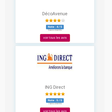
DécoAvenue
Note :
4
/
5
5 avis clients
voir tous les avis
ING Direct
Note :
5
/
5
7 avis clients
voir tous les avis