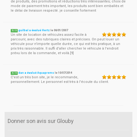
de produits, des promotions et réductions très intéressantes; choix de
mode de paiement très important, les produits sont bien emballés et
le délai de livraison respecté. je conseille fortement
guilbal a évalué Hertz
le
06/01/2007
5
/
5
Un site de location de véhicules assez facile à
parcourir, avec des rubriques claires et précises. On peut louer un
véhicule pour n'importe quelle durée, ce qui est très pratique, à un
prix très raisonnable. Il suffi d'aller chercher le véhicule à l'endroit
prévu lors de la commande, et voilà.[9]
dan a évalué Aquaprems
le
10/07/2014
5
/
5
C'est un très bon site, je le recommande,
personnellement. Le personnel est très à l'écoute du client.
Donner son avis sur Glouby