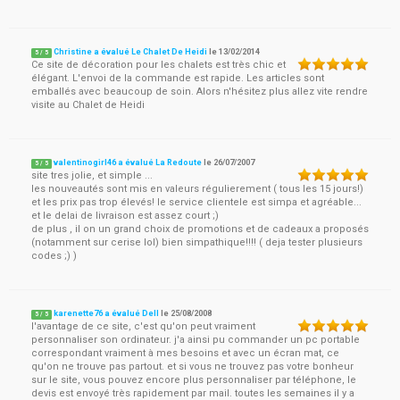
Christine a évalué Le Chalet De Heidi
le
13/02/2014
5
/
5
Ce site de décoration pour les chalets est très chic et
élégant. L'envoi de la commande est rapide. Les articles sont
emballés avec beaucoup de soin. Alors n'hésitez plus allez vite rendre
visite au Chalet de Heidi
valentinogirl46 a évalué La Redoute
le
26/07/2007
5
/
5
site tres jolie, et simple ...
les nouveautés sont mis en valeurs régulierement ( tous les 15 jours!)
et les prix pas trop élevés! le service clientele est simpa et agréable...
et le delai de livraison est assez court ;)
de plus , il on un grand choix de promotions et de cadeaux a proposés
(notamment sur cerise lol) bien simpathique!!!! ( deja tester plusieurs
codes ;) )
karenette76 a évalué Dell
le
25/08/2008
5
/
5
l'avantage de ce site, c'est qu'on peut vraiment
personnaliser son ordinateur. j'a ainsi pu commander un pc portable
correspondant vraiment à mes besoins et avec un écran mat, ce
qu'on ne trouve pas partout. et si vous ne trouvez pas votre bonheur
sur le site, vous pouvez encore plus personnaliser par téléphone, le
devis est envoyé très rapidement par mail. toutes les semaines il y a