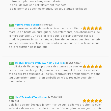
même simplement changement d'avis.
le délai de livraison est totalement respecté.
le site permet de voir les chaussures sous toutes les faces.
frgr59 a évalué Gucci
le
15/09/2011
5
/
5
on retrouve sur le site de vente à distance de la célèbre
marque de haute couture gucci, des vêtements, des chaussures, de
la maroquinerie... un très joli site pour le plaisir des yeux car les
produits présentés sont en règle générale de toutes beautés. les prix
sont certes un peu élevés mais sont à la hauteur de qualité ainsi que
de la réputation de la marque.
thestupiddwarf a évalué Au Nom De La Rose
le
25/07/2007
5
/
5
un joli site de fleurs, qui propose des tonnes de zoulies
fleurs pour tous les gouts, dans un site complet et facile à consulter,
et des prix très avantageux. les fleurs arrivent très rapidement, et sont
toujours extrêmement bien emballées. c'est très utile pour plein
d'occasions.
lilou37 a évalué Yves Rocher
le
05/10/2011
5
/
5
bonjour
cela fait des années que je commande sur le site yves rocher, je suis
satisfaite de ma commande à chaque fois. on y trouve un grand choix