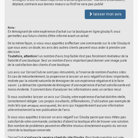
déplacé, contraire aux bonnes moeurs ou fictif ne sera pas publié
laisser mon avis
Note :
En témoignant de votre expérience d'achat sur la boutique en ligne glouby.fr, vous
permettez aux futurs clients d'être informé avant un achat.
De la même façon, si vous vous apprêtez à effectuer une commande sur le site Glouby et
que vous avez un doute, les avis des autres clients peuvent vous aider à prendre une
décision.
Toutefois, attention !
un nombre d'avis trop faible n'est pas forcément révélateur de la
fiabilité d'une boutique. Seul un nombre d'avis important peut donner une image juste
de la satisfaction des clients d'une boutique.
Les avis sur CeriseClub ne sont pas rémunérés, à l'inverse de nombre d'autres sites.
En cas de mécontentement, la propension à laisser un avis négatif est donc importante,
motivée par la volonté naturelle de témoigner de son expérience négative et à le faire
savoir. La démarche spontanée de témoigner d'une expérience d'achat satisfaisante est
moins évidente. Il convient donc d'analyser les informations avec un certain recul.
Si vous souhaitez laisser un avis sur Glouby, votre expérience d'achat doit être réelle,
correctement rédigée. Les propos insultants, diffamatoires, (l'utilisation par exemple de
mots tels que
arnaque
,
escroquerie
), les avis qui n'apporteraient aucune information
utile entraîneront la non publication de l'avis.
Si vous vous apprêtez à laisser un avis négatif sur Glouby parce que vous n'êtes pas
satisfait de votre commande, contactez d'abord la boutique afin de trouver une solution.
Bon nombre de problèmes peuvent en effet être résolus directement auprès du service
client de la boutique concernée.
CeriseClub
n'est pas le service client du site Glouby
. Pour toute question sur une