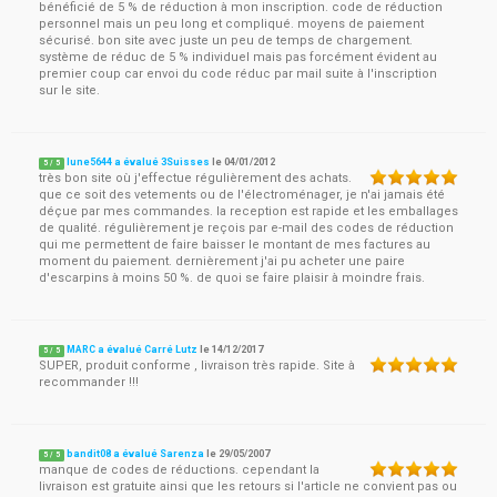
bénéficié de 5 % de réduction à mon inscription. code de réduction
personnel mais un peu long et compliqué. moyens de paiement
sécurisé. bon site avec juste un peu de temps de chargement.
système de réduc de 5 % individuel mais pas forcément évident au
premier coup car envoi du code réduc par mail suite à l'inscription
sur le site.
lune5644 a évalué 3Suisses
le
04/01/2012
5
/
5
très bon site où j'effectue régulièrement des achats.
que ce soit des vetements ou de l'électroménager, je n'ai jamais été
déçue par mes commandes. la reception est rapide et les emballages
de qualité. régulièrement je reçois par e-mail des codes de réduction
qui me permettent de faire baisser le montant de mes factures au
moment du paiement. dernièrement j'ai pu acheter une paire
d'escarpins à moins 50 %. de quoi se faire plaisir à moindre frais.
MARC a évalué Carré Lutz
le
14/12/2017
5
/
5
SUPER, produit conforme , livraison très rapide. Site à
recommander !!!
bandit08 a évalué Sarenza
le
29/05/2007
5
/
5
manque de codes de réductions. cependant la
livraison est gratuite ainsi que les retours si l'article ne convient pas ou