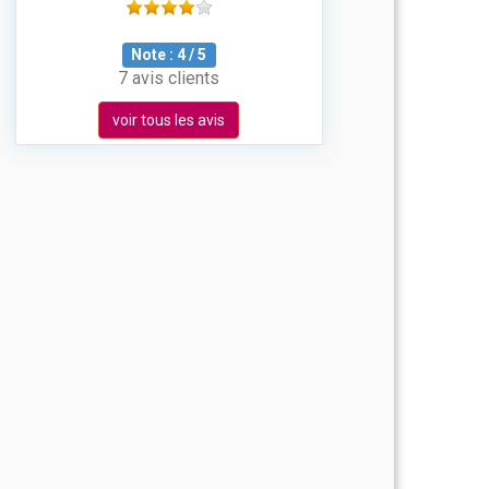
Note :
4
/
5
7 avis clients
voir tous les avis