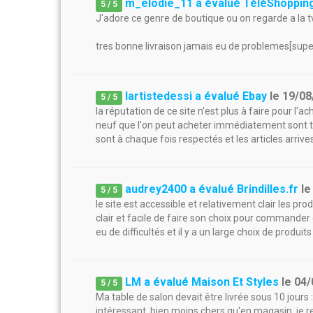
m_elodie_11 a évalué TéléShoppin
5
/
5
J'adore ce genre de boutique ou on regarde a la tv
tres bonne livraison jamais eu de problemes[supe
lartistedessi a évalué Ebay
le
19/08
5
/
5
la réputation de ce site n'est plus à faire pour l'ac
neuf que l'on peut acheter immédiatement sont tou
sont à chaque fois respectés et les articles arrive
audrey2400 a évalué Brindilles.fr
l
5
/
5
le site est accessible et relativement clair les pr
clair et facile de faire son choix pour commander 
eu de difficultés et il y a un large choix de produits
LM a évalué Maison Et Styles
le
04/
5
/
5
Ma table de salon devait être livrée sous 10 jours :
intéressant, bien moins chers qu'en magasin. je