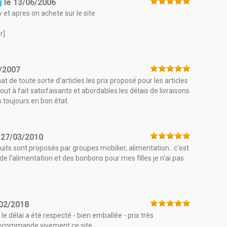
g
le
13/06/2006
 et apres on achete sur le site
r]
/2007
hat de toute sorte d'articles.les prix proposé pour les articles
t à fait satisfaisants et abordables.les délais de livraisons
s toujours en bon état.
e
27/03/2010
oduits sont proposés par groupes mobilier, alimentation.. c'est
de l'alimentation et des bonbons pour mes filles je n'ai pas
02/2018
 le délai a été respecté - bien emballée - prix très
 recommande vivement ce site