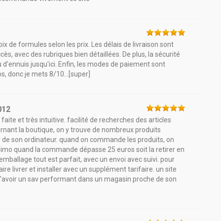
x de formules selon les prix. Les délais de livraison sont
cès, avec des rubriques bien détaillées. De plus, la sécurité
u d'ennuis jusqu'ici. Enfin, les modes de paiement sont
, donc je mets 8/10...[super]
012
faite et très intuitive. facilité de recherches des articles
rnant la boutique, on y trouve de nombreux produits
arty de son ordinateur. quand on commande les produits, on
lissimo quand la commande dépasse 25 euros soit la retirer en
 emballage tout est parfait, avec un envoi avec suivi. pour
e livrer et installer avec un supplément tarifaire. un site
 d'avoir un sav performant dans un magasin proche de son