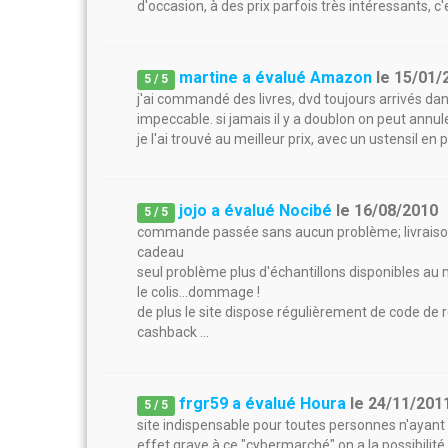
d'occasion, à des prix parfois très intéressants, 
martine a évalué Amazon
le
15/01/
5
/
5
j'ai commandé des livres, dvd toujours arrivés dans
impeccable. si jamais il y a doublon on peut annule
je l'ai trouvé au meilleur prix, avec un ustensil en
jojo a évalué Nocibé
le
16/08/2010
5
/
5
commande passée sans aucun problème; livraison dan
cadeau
seul problème plus d'échantillons disponibles a
le colis...dommage !
de plus le site dispose régulièrement de code d
cashback ...
frgr59 a évalué Houra
le
24/11/201
5
/
5
site indispensable pour toutes personnes n'ayant 
effet grave à ce "cybermarché" on a la possibilité 