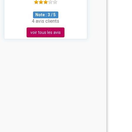
Note :
3
/
5
4 avis clients
voir tous les avis