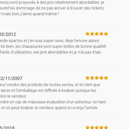
s nous sont proposés à des prix relativement abordables. je
t toutefois dommage de ne pas arriver à trouver des tickets
s ! mais bon, j'aime quand même !
03/2012
de spartoo et j'en suis super ravis, deja l'envoie assez
ès bien, les chaussures sont super belles de bonne qualité!
aicle d'utilisation, ses prix abordables et je n'ai pas étais
22/11/2007
n peut vendre des produits de toutes sortes, et en tant que
ison et l'emballage est difficile à évaluer puisque les
elon le vendeur.
épondre en cas de mauvaise évaluation d'un acheteur. en tant
 et on peut évaluer le vendeur quand on a reçu l'article.
5/2018