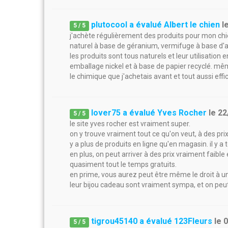
plutocool a évalué Albert le chien
l
5
/
5
j'achète régulièrement des produits pour mon chien 
naturel à base de géranium, vermifuge à base d'ai
les produits sont tous naturels et leur utilisation e
emballage nickel et à base de papier recyclé. même
le chimique que j'achetais avant et tout aussi effic
lover75 a évalué Yves Rocher
le
22
5
/
5
le site yves rocher est vraiment super.
on y trouve vraiment tout ce qu'on veut, à des pri
y a plus de produits en ligne qu'en magasin. il y 
en plus, on peut arriver à des prix vraiment faible
quasiment tout le temps gratuits.
en prime, vous aurez peut être même le droit à un
leur bijou cadeau sont vraiment sympa, et on peu
tigrou45140 a évalué 123Fleurs
le
0
5
/
5