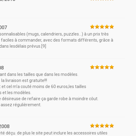
007
nalisables (mugs, calendriers, puzzles...) à un prix très
 faciles à commander, avec des formats différents, grâce à
 dans lesdélais prévus.[9]
08
utant dans les tailles que dans les modèles.
a livraison est gratuite!!!
t et cel m'a couté moins de 60 euros,les tailles
s et les modèles.
 désireuse de refaire ça garde robe à moindre côut.
s assez régulièrement.
2008
é déçu. de plus le site peut inclure les accessoires utiles