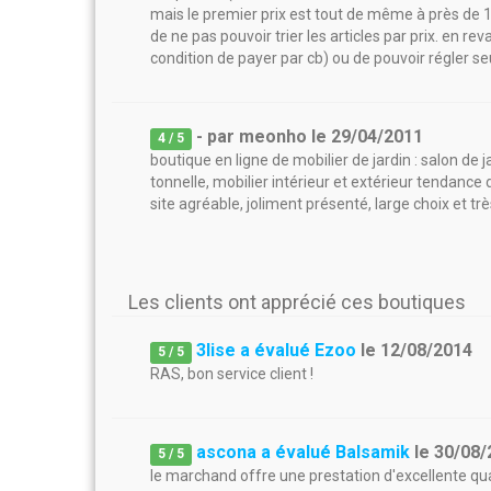
mais le premier prix est tout de même à près de 1
de ne pas pouvoir trier les articles par prix. en re
condition de payer par cb) ou de pouvoir régler s
- par
meonho
le
29/04/2011
4
/ 5
boutique en ligne de mobilier de jardin : salon de ja
tonnelle, mobilier intérieur et extérieur tendance 
site agréable, joliment présenté, large choix et tr
Les clients ont apprécié ces boutiques
3lise a évalué Ezoo
le
12/08/2014
5
/
5
RAS, bon service client !
ascona a évalué Balsamik
le
30/08/
5
/
5
le marchand offre une prestation d'excellente qua