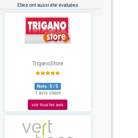
Elles ont aussi été évaluées
TriganoStore
Note :
5
/
5
1 avis client
voir tous les avis