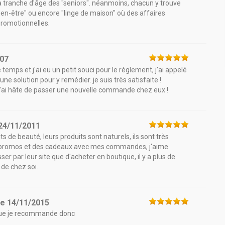
a tranche d'âge des "seniors". néanmoins, chacun y trouve
n-être" ou encore "linge de maison" où des affaires
 promotionnelles.
007
temps et j'ai eu un petit souci pour le règlement, j'ai appelé
 une solution pour y remédier. je suis très satisfaite !
, j'ai hâte de passer une nouvelle commande chez eux !
24/11/2011
 de beauté, leurs produits sont naturels, ils sont très
des promos et des cadeaux avec mes commandes, j'aime
r par leur site que d'acheter en boutique, il y a plus de
de chez soi.
le
14/11/2015
 deçue je recommande donc