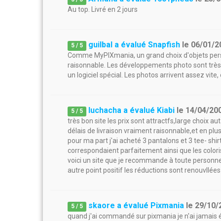
Au top. Livré en 2 jours
guilbal a évalué Snapfish
le
06/01/2
5
/
5
Comme MyPIXmania, un grand choix d'objets person
raisonnable. Les développements photo sont très
un logiciel spécial. Les photos arrivent assez vite,
luchacha a évalué Kiabi
le
14/04/20
5
/
5
très bon site les prix sont attractfs,large choix a
délais de livraison vraiment raisonnable,et en plus l
pour ma part j'ai acheté 3 pantalons et 3 tee- shir
correspondaient parfaitement ainsi que les colori
voici un site que je recommande à toute personne
autre point positif les réductions sont renouvllée
skaore a évalué Pixmania
le
29/10/
5
/
5
quand j'ai commandé sur pixmania je n'ai jamais ét