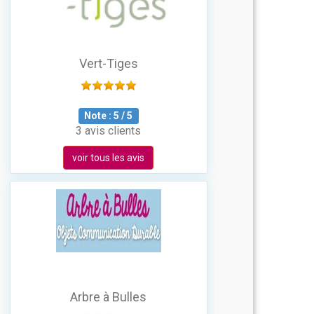
Vert-Tiges
Note :
5
/
5
3 avis clients
voir tous les avis
Arbre à Bulles