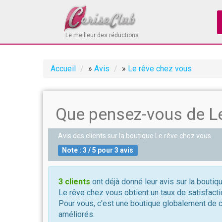
Le meilleur des réductions
Accueil
»
Avis
»
Le rêve chez vous
Que pensez-vous de Le
Avis des clients sur la boutique
Le rêve chez vous
Note :
3
/
5
pour
3
avis
3 clients
ont déjà donné leur avis sur la boutiq
Le rêve chez vous obtient un taux de satisfacti
Pour vous, c'est une boutique globalement de 
améliorés.