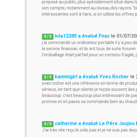
proposé au public, plus spécialement situé dans l
son compte, notamment au niveau des rayons "bie
intéressantes sont à faire, si on utilise les offres
lola12385 a évalué Fnac
le
01/07/2
5
/
5
j'ai commandé un ordinateur portable il y a peu de 
le service financier, et ils ont tous de suite trouver
l'emballage était parfait pour un contenu fragile
kaminigirl a évalué Yves Rocher
le
5
/
5
yves rocher est une référence en terme de produits
sérieux, en tant que cliente je reçois souvent 
beaucoup. c'est beaucoup plus intéressant de passe
promos et on passe sa commande bien au chaud 
catherine a évalué Le Père Joujou
5
/
5
J'ai très vite reçu le colis pas et je ne suis pas