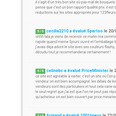
il s'agit d'un très bon site où pas mal de bouquet
pense que c'est un bon rapport qualité prix. il es
reductions sur les sites appropriés pour 123fleur
cecilia2210 a évalué Spartoo
le
20/
5
/
5
ohhh lala je viens de recevoir ce matin ma comman
rapide quand meme 5jours ouvré et l'emballage tr
j'avais déja adoré le site avec ses couleurs flashy, f
décudu tout je recommanderai certainement !
celinebc a évalué PriceMinister
le
5
/
5
ce site est agréable à visiter. c'est un site où l'o
vendeur on est bien accompagné. les délais de livra
vendeurs sont des particuliers et tout cela varie s
le seul regret que j'ai est que l'on ne peut pas r
qu'acheteur on est bien couvert par price minister
Armand a évalué 1001pneus
le
23/0
5
/
5