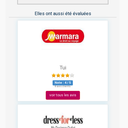
Elles ont aussi été évaluées
Tui
Note :
4
/
5
8 avis clients
voir tous les avis