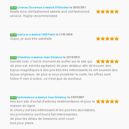
Lindsey Closeman a évalué OOGarden
le
20/02/2011
5
/
5
Really nice old-fashioned sweets and old-fashioned
service. Highly recommended.
marie jo a évalué 1000 Patch
le
11/01/2018
5
/
5
Super, je suis très satisfaite
tictacbleu a évalué Jean Delatour
le
22/10/2010
5
/
5
bientôt noêl, c'est le moment de surfer sur le site qui
de plus est, est très agréable) de jean delatour afin de trouver des
bijoux magnifiques à des prix très très intéressants.ils ont souvent des
bijoux originaux. de plus si vous possèder la carte, les offres sont
folles !!! rien à redire, ce n'est que du bonheur.
lartistedessi a évalué Jean Delatour
le
27/07/2007
5
/
5
très bon site d'achat d'articles vestimentaires et pour la
maison en ligne.
le choix y est très intéressant et les prix très abordables.
les promotions sont tout à fait intéressantes.
de plus les délais de livraisons sont court.
tout pour plaire.