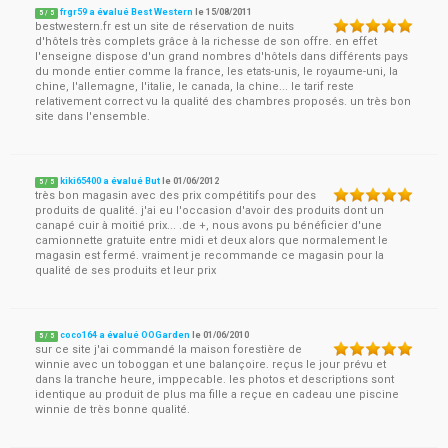
frgr59 a évalué Best Western
le
15/08/2011
5
/
5
bestwestern.fr est un site de réservation de nuits
d'hôtels très complets grâce à la richesse de son offre. en effet
l'enseigne dispose d'un grand nombres d'hôtels dans différents pays
du monde entier comme la france, les etats-unis, le royaume-uni, la
chine, l'allemagne, l'italie, le canada, la chine... le tarif reste
relativement correct vu la qualité des chambres proposés. un très bon
site dans l'ensemble.
kiki65400 a évalué But
le
01/06/2012
5
/
5
très bon magasin avec des prix compétitifs pour des
produits de qualité. j'ai eu l'occasion d'avoir des produits dont un
canapé cuir à moitié prix... .de +, nous avons pu bénéficier d'une
camionnette gratuite entre midi et deux alors que normalement le
magasin est fermé. vraiment je recommande ce magasin pour la
qualité de ses produits et leur prix
coco164 a évalué OOGarden
le
01/06/2010
5
/
5
sur ce site j'ai commandé la maison forestière de
winnie avec un toboggan et une balançoire. reçus le jour prévu et
dans la tranche heure, imppecable. les photos et descriptions sont
identique au produit de plus ma fille a reçue en cadeau une piscine
winnie de très bonne qualité.