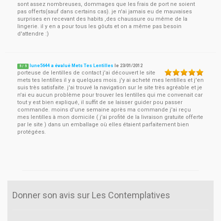
sont assez nombreuses, dommages que les frais de port ne soient
pas offerts(sauf dans certains cas). je n'ai jamais eu de mauvaises
surprises en recevant des habits ,des chaussure ou même de la
lingerie. il y en a pour tous les gôuts et on a même pas besoin
d'attendre :)
lune5644 a évalué Mets Tes Lentilles
le
23/01/2012
5
/
5
porteuse de lentilles de contact j'ai découvert le site
mets tes lentilles il y a quelques mois. j'y ai acheté mes lentilles et j'en
suis très satisfaite. j'ai trouvé la navigation sur le site très agréable et je
n'ai eu aucun problème pour trouver les lentilles qui me convenait car
tout y est bien expliqué, il suffit de se laisser guider pou passer
commande. moins d'une semaine après ma commande j'ai reçu
mes lentilles à mon domicile ( j'ai profité de la livraison gratuite offerte
par le site ) dans un emballage où elles étaient parfaitement bien
protégées.
Donner son avis sur Les Contemplatives