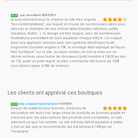
- par
carodav
le
30/07/2012
4
/ 5
je suis vraiment sous le charme du site très original
"les contemplatives", sur lequel on trouve de nombreuses idées pour
décorer la chambre de nos chères têtes blondes (stickers, petits
meubles, textile...). le design est très soigné, avec de nombreuses
illustrations permettant de bien visualiser chaque article. j'ai craqué
pour une applique (vendue avec son système électrique) toute
mignonne (modèle origami à 79€. le montage était expliqué de façon
très "poétique" sur le site. au rayon soldes j'ai mis la main sur un
sticker ardoise sous forme de dinosaure (petit modèle à 15€20 au lieu
de 19). juste un petit regret: si votre commande fait moins de 150€
vous devrez payer 6,90€ de livraison.
Les clients ont apprécié ces boutiques
ievy a évalué Castorama
le
11/07/2011
5
/
5
besoin de matériel pour bricoler, d'articles de
décoration etc tout y est. large choix de produits de bonnes qualité et
à tout les prix. les descriptions des produits sont complètes, on sait
vraiment ce que l'on achète. ce site est bien fait et agréable à visiter.
c'est un site que je recommande qui est sérieux à l'effigie de
l'enseigne.