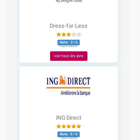
Dress-for-Less
Note :
3
/
5
6 avis clients
voir tous les avis
ING Direct
Note :
5
/
5
7 avis clients