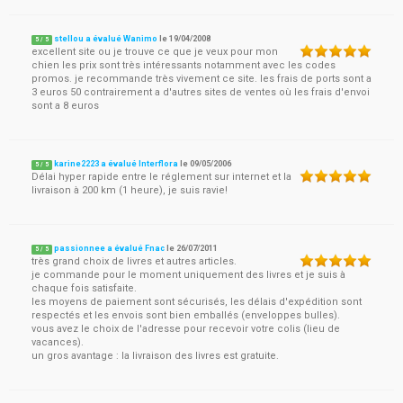
stellou a évalué Wanimo
le
19/04/2008
5
/
5
excellent site ou je trouve ce que je veux pour mon
chien les prix sont très intéressants notamment avec les codes
promos. je recommande très vivement ce site. les frais de ports sont a
3 euros 50 contrairement a d'autres sites de ventes où les frais d'envoi
sont a 8 euros
karine2223 a évalué Interflora
le
09/05/2006
5
/
5
Délai hyper rapide entre le réglement sur internet et la
livraison à 200 km (1 heure), je suis ravie!
passionnee a évalué Fnac
le
26/07/2011
5
/
5
très grand choix de livres et autres articles.
je commande pour le moment uniquement des livres et je suis à
chaque fois satisfaite.
les moyens de paiement sont sécurisés, les délais d'expédition sont
respectés et les envois sont bien emballés (enveloppes bulles).
vous avez le choix de l'adresse pour recevoir votre colis (lieu de
vacances).
un gros avantage : la livraison des livres est gratuite.