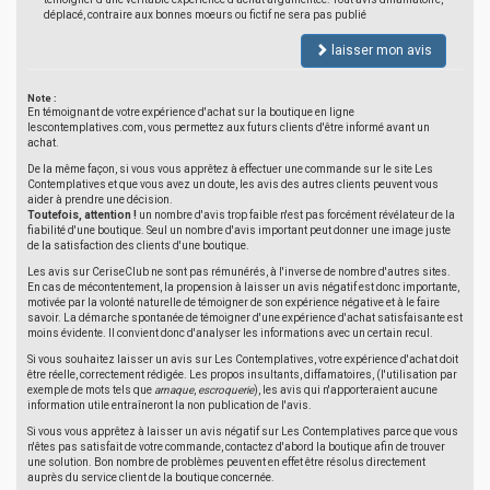
déplacé, contraire aux bonnes moeurs ou fictif ne sera pas publié
laisser mon avis
Note :
En témoignant de votre expérience d'achat sur la boutique en ligne
lescontemplatives.com, vous permettez aux futurs clients d'être informé avant un
achat.
De la même façon, si vous vous apprêtez à effectuer une commande sur le site Les
Contemplatives et que vous avez un doute, les avis des autres clients peuvent vous
aider à prendre une décision.
Toutefois, attention !
un nombre d'avis trop faible n'est pas forcément révélateur de la
fiabilité d'une boutique. Seul un nombre d'avis important peut donner une image juste
de la satisfaction des clients d'une boutique.
Les avis sur CeriseClub ne sont pas rémunérés, à l'inverse de nombre d'autres sites.
En cas de mécontentement, la propension à laisser un avis négatif est donc importante,
motivée par la volonté naturelle de témoigner de son expérience négative et à le faire
savoir. La démarche spontanée de témoigner d'une expérience d'achat satisfaisante est
moins évidente. Il convient donc d'analyser les informations avec un certain recul.
Si vous souhaitez laisser un avis sur Les Contemplatives, votre expérience d'achat doit
être réelle, correctement rédigée. Les propos insultants, diffamatoires, (l'utilisation par
exemple de mots tels que
arnaque
,
escroquerie
), les avis qui n'apporteraient aucune
information utile entraîneront la non publication de l'avis.
Si vous vous apprêtez à laisser un avis négatif sur Les Contemplatives parce que vous
n'êtes pas satisfait de votre commande, contactez d'abord la boutique afin de trouver
une solution. Bon nombre de problèmes peuvent en effet être résolus directement
auprès du service client de la boutique concernée.