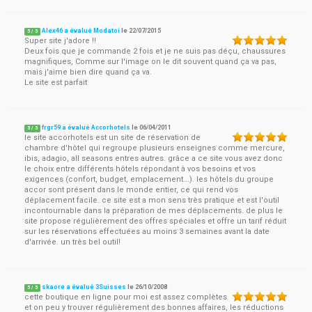
Alex46 a évalué Modatoi
le
22/07/2015
5
/
5
Super site j'adore !!
Deux fois que je commande 2 fois et je ne suis pas déçu, chaussures
magnifiques, Comme sur l'image on le dit souvent quand ça va pas,
mais j'aime bien dire quand ça va.
Le site est parfait
frgr59 a évalué Accorhotels
le
06/04/2011
5
/
5
le site accorhotels est un site de réservation de
chambre d'hôtel qui regroupe plusieurs enseignes comme mercure,
ibis, adagio, all seasons entres autres. grâce a ce site vous avez donc
le choix entre différents hôtels répondant à vos besoins et vos
exigences (confort, budget, emplacement...). les hôtels du groupe
accor sont présent dans le monde entier, ce qui rend vos
déplacement facile. ce site est a mon sens très pratique et est l'outil
incontournable dans la préparation de mes déplacements. de plus le
site propose régulièrement des offres spéciales et offre un tarif réduit
sur les réservations effectuées au moins 3 semaines avant la date
d'arrivée. un très bel outil!
skaore a évalué 3Suisses
le
26/10/2008
5
/
5
cette boutique en ligne pour moi est assez complètes
et on peu y trouver régulièrement des bonnes affaires, les réductions