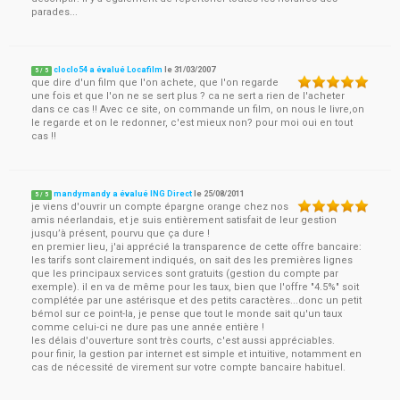
parades...
cloclo54 a évalué Locafilm
le
31/03/2007
5
/
5
que dire d'un film que l'on achete, que l'on regarde
une fois et que l'on ne se sert plus ? ca ne sert a rien de l'acheter
dans ce cas !! Avec ce site, on commande un film, on nous le livre,on
le regarde et on le redonner, c'est mieux non? pour moi oui en tout
cas !!
mandymandy a évalué ING Direct
le
25/08/2011
5
/
5
je viens d'ouvrir un compte épargne orange chez nos
amis néerlandais, et je suis entièrement satisfait de leur gestion
jusqu’à présent, pourvu que ça dure !
en premier lieu, j'ai apprécié la transparence de cette offre bancaire:
les tarifs sont clairement indiqués, on sait des les premières lignes
que les principaux services sont gratuits (gestion du compte par
exemple). il en va de même pour les taux, bien que l'offre "4.5%" soit
complétée par une astérisque et des petits caractères...donc un petit
bémol sur ce point-la, je pense que tout le monde sait qu'un taux
comme celui-ci ne dure pas une année entière !
les délais d'ouverture sont très courts, c'est aussi appréciables.
pour finir, la gestion par internet est simple et intuitive, notamment en
cas de nécessité de virement sur votre compte bancaire habituel.