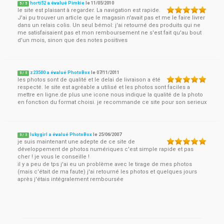
horti52 a évalué Pimkie
le
11/05/2010
5
/
5
le site est plaisant à regarder. La navigation est rapide.
J'ai pu trouver un article que le magasin n'avait pas et me le faire livrer
dans un relais colis. Un seul bémol: j'ai retourné des produits qui ne
me satisfaisaient pas et mon remboursement ne s'est fait qu'au bout
d'un mois, sinon que des notes positives
z23500 a évalué PhotoBox
le
07/11/2011
5
/
5
les photos sont de qualité et le delai de livraison a été
respecté. le site est agréable a utilisé et les photos sont faciles a
mettre en ligne.de plus une icone nous indique la qualité de la photo
en fonction du format choisi. je recommande ce site pour son serieux
lukygirl a évalué PhotoBox
le
25/06/2007
5
/
5
je suis maintenant une adepte de ce site de
développement de photos numériques c'est simple rapide et pas
cher ! je vous le conseille !
il y a peu de tps j'ai eu un problème avec le tirage de mes photos
(mais c'était de ma faute) j'ai retourné les photos et quelques jours
après j'étais intégralement remboursée