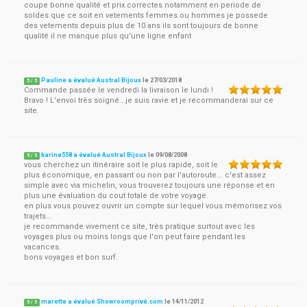
coupe bonne qualité et prix correctes notamment en periode de
soldes que ce soit en vetements femmes ou hommes je possede
des vetements depuis plus de 10 ans ils sont toujours de bonne
qualité il ne manque plus qu'une ligne enfant
Pauline a évalué Austral Bijoux
le
27/03/2018
5
/
5
Commande passée le vendredi la livraison le lundi !
Bravo ! L'envoi très soigné...je suis ravie et je recommanderai sur ce
site.
karine558 a évalué Austral Bijoux
le
09/08/2008
5
/
5
vous cherchez un itinéraire soit le plus rapide, soit le
plus économique, en passant ou non par l'autoroute... c'est assez
simple avec via michelin, vous trouverez toujours une réponse et en
plus une évaluation du cout totale de votre voyage.
en plus vous pouvez ouvrir un compte sur lequel vous mémorisez vos
trajets...
je recommande vivement ce site, très pratique surtout avec les
voyages plus ou moins longs que l'on peut faire pendant les
vacances.
bons voyages et bon surf.
marette a évalué Showroomprivé.com
le
14/11/2012
5
/
5