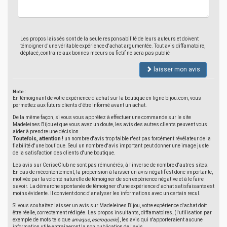
Les propos laissés sont de la seule responsabilité de leurs auteurs et doivent
témoigner d'une véritable expérience d'achat argumentée. Tout avis diffamatoire,
déplacé, contraire aux bonnes moeurs ou fictif ne sera pas publié
laisser mon avis
Note :
En témoignant de votre expérience d'achat sur la boutique en ligne bijou.com, vous
permettez aux futurs clients d'être informé avant un achat.
De la même façon, si vous vous apprêtez à effectuer une commande sur le site
Madeleines Bijou et que vous avez un doute, les avis des autres clients peuvent vous
aider à prendre une décision.
Toutefois, attention !
un nombre d'avis trop faible n'est pas forcément révélateur de la
fiabilité d'une boutique. Seul un nombre d'avis important peut donner une image juste
de la satisfaction des clients d'une boutique.
Les avis sur CeriseClub ne sont pas rémunérés, à l'inverse de nombre d'autres sites.
En cas de mécontentement, la propension à laisser un avis négatif est donc importante,
motivée par la volonté naturelle de témoigner de son expérience négative et à le faire
savoir. La démarche spontanée de témoigner d'une expérience d'achat satisfaisante est
moins évidente. Il convient donc d'analyser les informations avec un certain recul.
Si vous souhaitez laisser un avis sur Madeleines Bijou, votre expérience d'achat doit
être réelle, correctement rédigée. Les propos insultants, diffamatoires, (l'utilisation par
exemple de mots tels que
arnaque
,
escroquerie
), les avis qui n'apporteraient aucune
information utile entraîneront la non publication de l'avis.