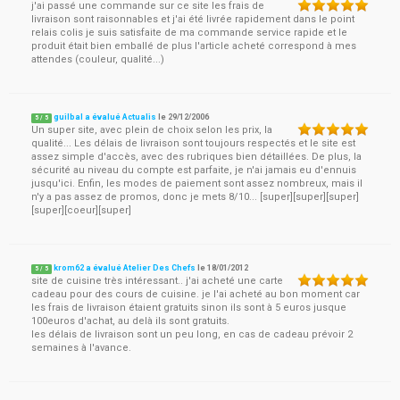
j'ai passé une commande sur ce site les frais de
livraison sont raisonnables et j'ai été livrée rapidement dans le point
relais colis je suis satisfaite de ma commande service rapide et le
produit était bien emballé de plus l'article acheté correspond à mes
attendes (couleur, qualité...)
guilbal a évalué Actualis
le
29/12/2006
5
/
5
Un super site, avec plein de choix selon les prix, la
qualité... Les délais de livraison sont toujours respectés et le site est
assez simple d'accès, avec des rubriques bien détaillées. De plus, la
sécurité au niveau du compte est parfaite, je n'ai jamais eu d'ennuis
jusqu'ici. Enfin, les modes de paiement sont assez nombreux, mais il
n'y a pas assez de promos, donc je mets 8/10... [super][super][super]
[super][coeur][super]
krom62 a évalué Atelier Des Chefs
le
18/01/2012
5
/
5
site de cuisine très intéressant.. j'ai acheté une carte
cadeau pour des cours de cuisine. je l'ai acheté au bon moment car
les frais de livraison étaient gratuits sinon ils sont à 5 euros jusque
100euros d'achat, au delà ils sont gratuits.
les délais de livraison sont un peu long, en cas de cadeau prévoir 2
semaines à l'avance.