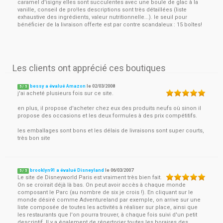
caramel d'isigny elles sont succulentes avec une boule de glac à la
vanille, conseil de pro!les descriptions sont très détaillées (liste
exhaustive des ingrédients, valeur nutritionnelle...). le seuil pour
bénéficier de la livraison offerte est par contre scandaleux : 15 boîtes!
Les clients ont apprécié ces boutiques
bessy a évalué Amazon
le
02/03/2008
5
/
5
j'ai acheté plusieurs fois sur ce site.
en plus, il propose d'acheter chez eux des produits neufs où sinon il
propose des occasions et les deux formules à des prix compétitifs.
les emballages sont bons et les délais de livraisons sont super courts,
très bon site
brooklyn91 a évalué Disneyland
le
06/03/2007
5
/
5
Le site de Disneyworld Paris est vraiment très bien fait.
On se croirait déjà là bas. On peut avoir accès à chaque monde
composant le Parc (au nombre de six je crois !). En cliquant sur le
monde désiré comme Adventureland par exemple, on arrive sur une
liste composée de toutes les activités à réaliser sur place, ainsi que
les restaurants que l'on pourra trouver, à chaque fois suivi d'un petit
descriptif. Il y a également de répertorier toutes les horaires des