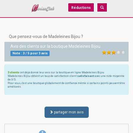
Réductions
Que pensez-vous de Madeleines Bijou ?
Avis des clients sur la boutique
Madeleines Bijou
Note :
3
/
5
pour
3
avis
3 clients
ont déjà donné leur avis sur la boutique en ligne Madeleines Bijou
Madeleines Bijou obtient un taux de satisfaction client
satisfaisant
avec une note moyenne
de 3/5.
Pour vous, c'est une boutique globalement de confiance même si certains points peuvent être
améliorés.
partager mon avis