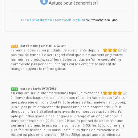
Astuce pour économiser !
>>
1 réduction disponible pour Madeleines Bijou
pour vos achats en ligne
- par
nathalie gachet
le
11/02/2014
3
/ 5
Ils vendent des super produits. Je suis cliente depuis
pas mal de temps. Le seul regret c'est que c'est souvent on y trouve
les mêmes produits, sauf les articles vendus en "offre spéciale". je
commande pas pendant un temps car les enfants se lassent de
manger toujours le même gâteau.
- par
carodav
le
19/08/2012
4
/ 5
en cliquant sur le site "madeleines bijou" je m'attendais
à trouver des bagues et colliers un peu rétro...en fait je suis arrivée sur
une pâtisserie en ligne dont l'article phare est la...madeleine. du coup
je n'ai pas pu m'empêcher de passer une petite commande. il faut
dire que l'offre était alléchante avec de nombreuses spécialités. j'ai
opté pour des madeleines longues à l'orange et au chocolat noir. le
conditionnement en 20 étuis de 2 biscuits permet de conserver une
certaine fraîcheur. le prix était raisonnable : 6,40€ les 600g. comme je
suis fan de mirabelle j'ai auissi testé leurs "brins de mirabelles" qui
étaient en plus en promotion (5€ les 250g). quant aux cigarettes au