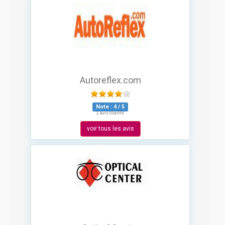
Autoreflex.com
Note :
4
/
5
2 avis clients
voir tous les avis