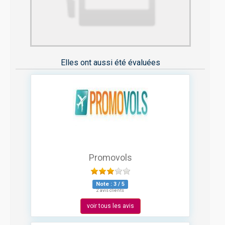
Elles ont aussi été évaluées
Promovols
Note :
3
/
5
2 avis clients
voir tous les avis