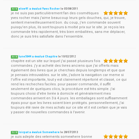
elow91 a évalué Yves Rocher
le
05/08/2011
5
/
5
je ne suis pas particulièrement fan des cosmétiques
yves rocher mais j'aime beaucoup leurs gels douches, qui, je trouve,
sentent merveilleusement bon. du coup, j'en commande souvent
puisqu'en plus, ils sont toujours à moitié prix sur le site. je reçois les
commande très rapidement, très bien emballées, sans me déplacer,
donc je suis très satisfaite dans l'ensemble.
lune5644 a évalué Chapitre
le
10/02/2012
5
/
5
chapitre est un site sur lequel j'ai passé plusieurs fois
commandes. j'y ai acheté des livres anciens que j'ai offerts mais
également des livres que je cherchais depuis longtemps et que que
je pensais introuvables. sur le site, j'adore la navigation car meme si
l'offre est importante, tout y est clairement répertorié et classé, ce qui
rend les recheches faciles. pour passer commande, il suffit
seulement de quelques clics, la procédure est très simple. j'ai
toujours choisi d'etre livrée à domicle et généralement mes
commandes arrivent en 3 à 4 jours. les emballages sont suffisamment
épais pour que les livres soient bien protégés. personnellement, j'ai
toujours été ravie de mes achats sur ce site et il est certain que je vais
y passer de nouvelles commandes à l'avenir.
loicpat a évalué Somewhere
le
28/07/2013
5
/
5
je suis adepte des vetements somewhere bonne