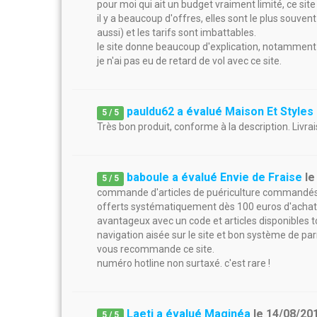
pour moi qui ait un budget vraiment limité, ce sit
il y a beaucoup d'offres, elles sont le plus souven
aussi) et les tarifs sont imbattables.
le site donne beaucoup d'explication, notamment 
je n'ai pas eu de retard de vol avec ce site.
pauldu62 a évalué Maison Et Styles
5
/
5
Très bon produit, conforme à la description. Livrai
baboule a évalué Envie de Fraise
l
5
/
5
commande d'articles de puériculture commandés le
offerts systématiquement dès 100 euros d'achats.
avantageux avec un code et articles disponibles t
navigation aisée sur le site et bon système de parra
vous recommande ce site.
numéro hotline non surtaxé. c'est rare !
Laeti a évalué Maginéa
le
14/08/20
5
/
5