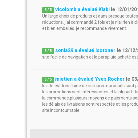
vicolomb a évalué Kiabi
le
12/01/20
5
/
5
Un large choix de produits et dans presque toutes
réductions. j'ai commandé 2 fois et je n'ai rien à d
et bien emballés. je recommande vivement.
sonia29 a évalué Isotoner
le
12/12/
5
/
5
site facile de navigation et le parapluie acheté est 
mietien a évalué Yves Rocher
le
03
5
/
5
le site est très fluide.de nombreux produits sont 
les promotions sont intéressantes et la plupart 
la commande.plusieurs moyens de paiements son
les délais de livraisons sont respectés et les prod
site incontournable.