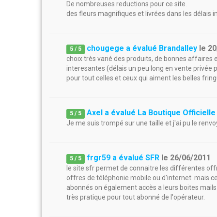
De nombreuses reductions pour ce site.
des fleurs magnifiques et livrées dans les délais im
chougege a évalué Brandalley
le
20
5
/
5
choix très varié des produits, de bonnes affaires e
interesantes (délais un peu long en vente privée 
pour tout celles et ceux qui aiment les belles frin
Axel a évalué La Boutique Officielle
5
/
5
Je me suis trompé sur une taille et j'ai pu le renv
frgr59 a évalué SFR
le
26/06/2011
5
/
5
le site sfr permet de connaitre les différentes off
offres de téléphonie mobile ou d'internet. mais cel
abonnés on également accès a leurs boites mails ma
très pratique pour tout abonné de l'opérateur.