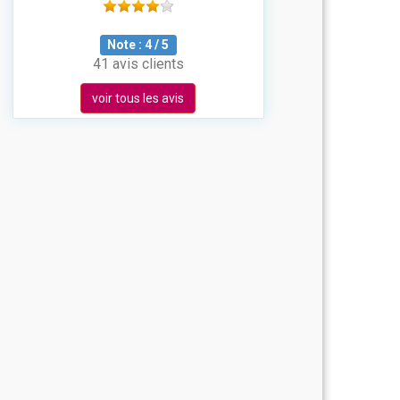
Note :
4
/
5
41 avis clients
voir tous les avis