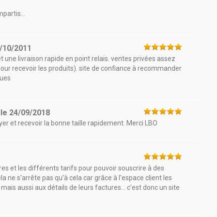
partis...
/10/2011
t une livraison rapide en point relais. ventes privées assez
pour recevoir les produits). site de confiance à recommander
gues
le
24/09/2018
oyer et recevoir la bonne taille rapidement. Merci LBO
res et les différents tarifs pour pouvoir souscrire à des
a ne s'arrête pas qu'à cela car grâce à l'espace client les
is aussi aux détails de leurs factures... c'est donc un site