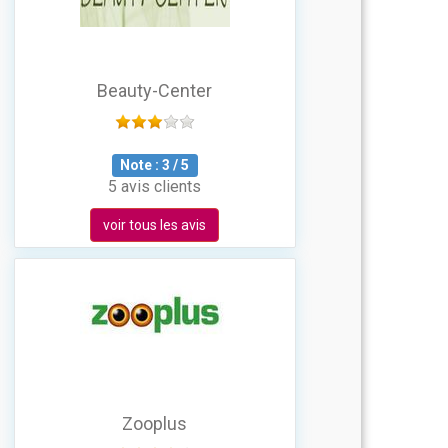
Beauty-Center
Note :
3
/
5
5 avis clients
voir tous les avis
Zooplus