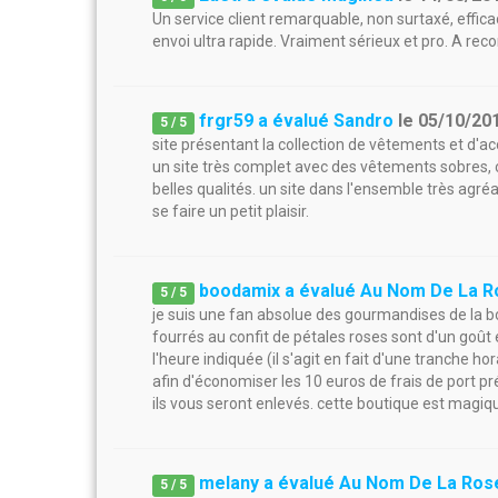
Un service client remarquable, non surtaxé, effic
envoi ultra rapide. Vraiment sérieux et pro. A r
frgr59 a évalué Sandro
le
05/10/20
5
/
5
site présentant la collection de vêtements et d
un site très complet avec des vêtements sobres, cl
belles qualités. un site dans l'ensemble très agré
se faire un petit plaisir.
boodamix a évalué Au Nom De La 
5
/
5
je suis une fan absolue des gourmandises de la bo
fourrés au confit de pétales roses sont d'un goût e
l'heure indiquée (il s'agit en fait d'une tranche ho
afin d'économiser les 10 euros de frais de port 
ils vous seront enlevés. cette boutique est magiq
melany a évalué Au Nom De La Ros
5
/
5