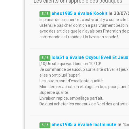
Les clients ont apprécié ces boutiques
ahes1985 a évalué Kookit
le
30/07/
5
/
5
le plaisir de cuisiner ! et c'est vrai ! il y a sur le 
ustensile pas cher dont on a pas vraiment besoin
avec des articles que je n'avais pas l'intention de p
commande est rapide et la livraison rapide !
lola51 a évalué Oxybul Eveil Et Jeux
5
/
5
[10]Un site qui vaut bien un 10/10!
Je commande beaucoup sur le site d'Eveil et jeux p
elles n'ont plus! [super]
Les jouets sont d'excellente qualité.
Mon dernier achat: un étalage en bois pour jouer 
Superbe qualité.
Livraison rapide, emballage parfait.
De quoi acheter les cadeaux de Noel des enfants e
ahes1985 a évalué lastminute
le
15
5
/
5