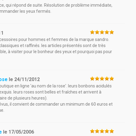
ace, qui répond de suite. Résolution de problème immédiate,
ecommander les yeux fermés.
11
'accessoires pour hommes et femmes de la marque sandro.
assiques et raffinés. les articles présentés sont de très
able, à visiter pour le bonheur des yeux et pourquoi pas pour
Rose
le
24/11/2012
utique en ligne 'au nom de la rose'. leurs bonbons acidulés
xquis. leurs roses sont belles et fraîches et arrivent à
raire de plusieurs heures).
prévus, il convient de commander un minimum de 60 euros et
ue.
e
le
17/05/2006