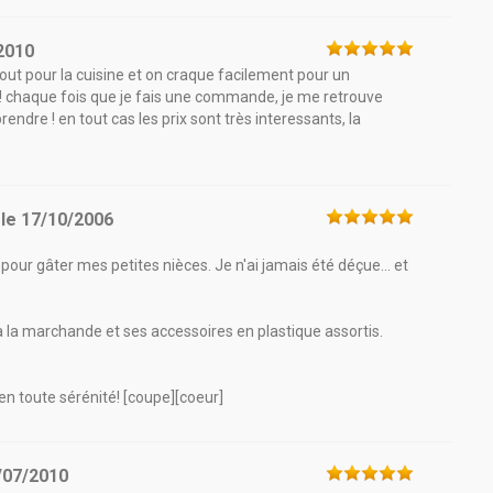
2010
site tout pour la cuisine et on craque facilement pour un
 ! chaque fois que je fais une commande, je me retrouve
rendre ! en tout cas les prix sont très interessants, la
le
17/10/2006
our gâter mes petites nièces. Je n'ai jamais été déçue... et
à la marchande et ses accessoires en plastique assortis.
n toute sérénité! [coupe][coeur]
/07/2010