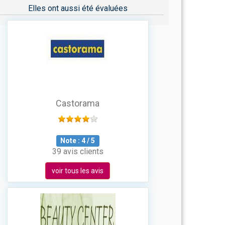
Elles ont aussi été évaluées
Castorama
Note :
4
/
5
39 avis clients
voir tous les avis