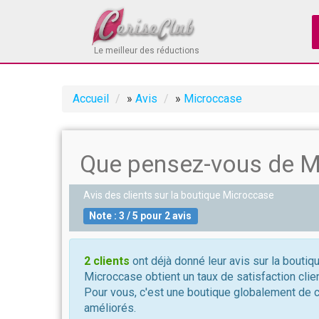
Le meilleur des réductions
Accueil
»
Avis
»
Microccase
Que pensez-vous de M
Avis des clients sur la boutique
Microccase
Note :
3
/
5
pour
2
avis
2 clients
ont déjà donné leur avis sur la bouti
Microccase obtient un taux de satisfaction clie
Pour vous, c'est une boutique globalement de 
améliorés.