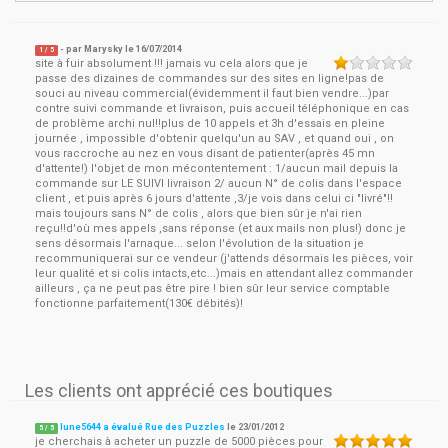
- par
Marysky
le
16/07/2014
1
/ 5
site à fuir absolument !!! jamais vu cela alors que je
passe des dizaines de commandes sur des sites en ligne!pas de
souci au niveau commercial(évidemment il faut bien vendre...)par
contre suivi commande et livraison, puis accueil téléphonique en cas
de problème archi nul!!plus de 10 appels et 3h d'essais en pleine
journée , impossible d'obtenir quelqu'un au SAV , et quand oui , on
vous raccroche au nez en vous disant de patienter(après 45 mn
d'attente!) l'objet de mon mécontentement : 1/aucun mail depuis la
commande sur LE SUIVI livraison 2/ aucun N° de colis dans l'espace
client , et puis après 6 jours d'attente ,3/je vois dans celui ci "livré"!!
mais toujours sans N° de colis , alors que bien sûr je n'ai rien
reçu!!d'où mes appels ,sans réponse (et aux mails non plus!) donc je
sens désormais l'arnaque... selon l'évolution de la situation je
recommuniquerai sur ce vendeur (j'attends désormais les pièces, voir
leur qualité et si colis intacts,etc...)mais en attendant allez commander
ailleurs , ça ne peut pas être pire ! bien sûr leur service comptable
fonctionne parfaitement(130€ débités)!
Les clients ont apprécié ces boutiques
lune5644 a évalué Rue des Puzzles
le
23/01/2012
5
/
5
je cherchais à acheter un puzzle de 5000 pièces pour