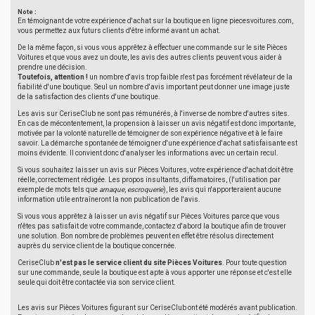
Note :
En témoignant de votre expérience d'achat sur la boutique en ligne piecesvoitures.com,
vous permettez aux futurs clients d'être informé avant un achat.
De la même façon, si vous vous apprêtez à effectuer une commande sur le site Pièces
Voitures et que vous avez un doute, les avis des autres clients peuvent vous aider à
prendre une décision.
Toutefois, attention !
un nombre d'avis trop faible n'est pas forcément révélateur de la
fiabilité d'une boutique. Seul un nombre d'avis important peut donner une image juste
de la satisfaction des clients d'une boutique.
Les avis sur CeriseClub ne sont pas rémunérés, à l'inverse de nombre d'autres sites.
En cas de mécontentement, la propension à laisser un avis négatif est donc importante,
motivée par la volonté naturelle de témoigner de son expérience négative et à le faire
savoir. La démarche spontanée de témoigner d'une expérience d'achat satisfaisante est
moins évidente. Il convient donc d'analyser les informations avec un certain recul.
Si vous souhaitez laisser un avis sur Pièces Voitures, votre expérience d'achat doit être
réelle, correctement rédigée. Les propos insultants, diffamatoires, (l'utilisation par
exemple de mots tels que
arnaque
,
escroquerie
), les avis qui n'apporteraient aucune
information utile entraîneront la non publication de l'avis.
Si vous vous apprêtez à laisser un avis négatif sur Pièces Voitures parce que vous
n'êtes pas satisfait de votre commande, contactez d'abord la boutique afin de trouver
une solution. Bon nombre de problèmes peuvent en effet être résolus directement
auprès du service client de la boutique concernée.
CeriseClub
n'est pas le service client du site Pièces Voitures
. Pour toute question
sur une commande, seule la boutique est apte à vous apporter une réponse et c'est elle
seule qui doit être contactée via son service client.
Les avis sur Pièces Voitures figurant sur CeriseClub ont été modérés avant publication.