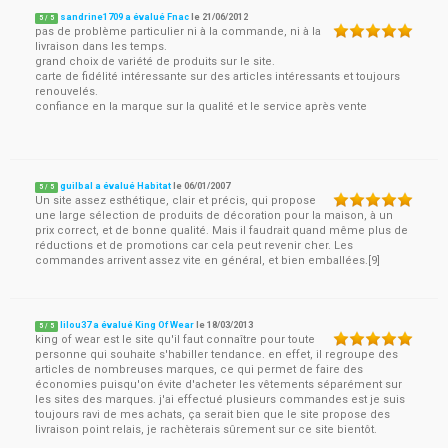
sandrine1709 a évalué Fnac
le
21/06/2012
5
/
5
pas de problème particulier ni à la commande, ni à la
livraison dans les temps.
grand choix de variété de produits sur le site.
carte de fidélité intéressante sur des articles intéressants et toujours
renouvelés.
confiance en la marque sur la qualité et le service après vente
guilbal a évalué Habitat
le
06/01/2007
5
/
5
Un site assez esthétique, clair et précis, qui propose
une large sélection de produits de décoration pour la maison, à un
prix correct, et de bonne qualité. Mais il faudrait quand même plus de
réductions et de promotions car cela peut revenir cher. Les
commandes arrivent assez vite en général, et bien emballées.[9]
lilou37 a évalué King Of Wear
le
18/03/2013
5
/
5
king of wear est le site qu'il faut connaître pour toute
personne qui souhaite s'habiller tendance. en effet, il regroupe des
articles de nombreuses marques, ce qui permet de faire des
économies puisqu'on évite d'acheter les vêtements séparément sur
les sites des marques. j'ai effectué plusieurs commandes est je suis
toujours ravi de mes achats, ça serait bien que le site propose des
livraison point relais, je rachèterais sûrement sur ce site bientôt.