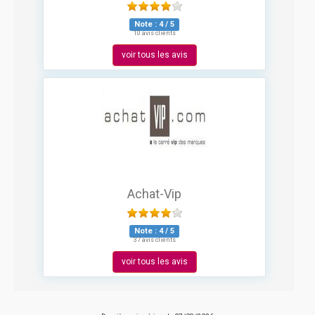
Note :
4
/
5
10 avis clients
voir tous les avis
Achat-Vip
Note :
4
/
5
37 avis clients
voir tous les avis