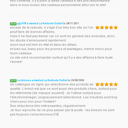
tres contente, il y a plein d'idées cadeaux a des prix raisonnables!
alors si vous voulez des cadeaux personnalisé allez voir le site!
gg1974 a évalué La Redoute Outlet
le
28/11/2011
5
/
5
annexe de la redoute, il s'agit d'un très bon site où l'on
peut faire de bonnes affaires.
mais il ne faut pas trainer car ce sont en général des invendus, donc
les stocks s'amenuisent rapidement.
sinon tout est livré en état et dans les délais.
et bien-sur, bravo pour les promos et avantages, même merci pour
leurs cadeaux.
ce site est à recommander surtout qu'il y a des affaires à faire toute
l'année!
rustimous a évalué La Redoute Outlet
le
29/08/2006
5
/
5
Un catalogue en ligne qui sélectionne des produits de
qualité. L'ennui est que ce sont aussi des produits chers, surtout pour
les vêtements (de marque souvent). Je l'utilise surtout pour
l'électroménager, soigneusement sélectionné. Les meubles sont trop
chers pour moi pour l'instant !
Des réductions très intéressantes, régulièrement.
Je leur reproche de ne plus passer par la poste : les livreurs ne sont
pas toujours consciencieux.[10]