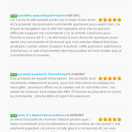
lune5644 a évalué Beauté Privée
le
10/01/2012
5
/
5
j'ai connu le site beauté privée par le biais d'une amie
et j'y ai passé ma première commande quelques jours avant noel. j'ai
trouvé la navigation sur le site très agréable et je n'ai eu aucune
difficulté à passer ma commande ( j'y 'ai acheté 2 parfums pour
femme à moins 65 % ). j'ai été livrée à mon domicile quelques jours
après ma commande et j'ai trouvé que mes articles étaient très bien
protégés ( solide carton et papier à bulles). cette première expérience
d'achat sur ce site s'est révéléé etre très positive et il est certain que je
commanderai à nouveau.
yuccastel a évalué Dr. Pierre Ricaud
le
21/06/2007
5
/
5
Des produits de beauté d'exception , les produits sont
excellents relativement au prix , pour les réductions et cadeaux on
vous gâte , plusieurs offres ou le cadeau est un soin très cher , les
délais de livraison sont respectés 48 à 72 heures au plus tard on reçoit
la commande , des facilités et report de paiement ,
mimi_21 a évalué Cadres et Albums
le
02/05/2007
5
/
5
je viens tout juste de recevoir l'album photos que j
avais commandé pour la naisssance des jumelles de ma soeur! c'est
vraiment superbe! j ai connu ce site grace a ceriseclub et j en suis