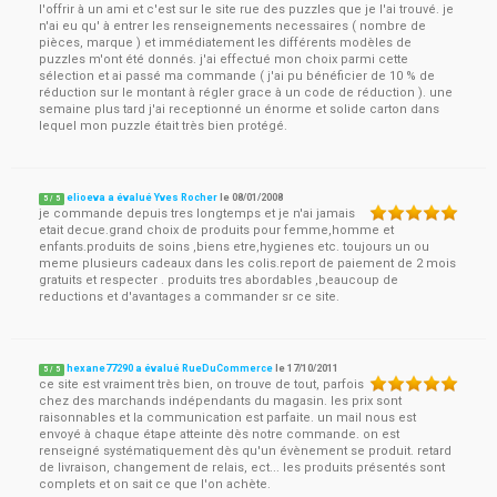
l'offrir à un ami et c'est sur le site rue des puzzles que je l'ai trouvé. je
n'ai eu qu' à entrer les renseignements necessaires ( nombre de
pièces, marque ) et immédiatement les différents modèles de
puzzles m'ont été donnés. j'ai effectué mon choix parmi cette
sélection et ai passé ma commande ( j'ai pu bénéficier de 10 % de
réduction sur le montant à régler grace à un code de réduction ). une
semaine plus tard j'ai receptionné un énorme et solide carton dans
lequel mon puzzle était très bien protégé.
elioeva a évalué Yves Rocher
le
08/01/2008
5
/
5
je commande depuis tres longtemps et je n'ai jamais
etait decue.grand choix de produits pour femme,homme et
enfants.produits de soins ,biens etre,hygienes etc. toujours un ou
meme plusieurs cadeaux dans les colis.report de paiement de 2 mois
gratuits et respecter . produits tres abordables ,beaucoup de
reductions et d'avantages a commander sr ce site.
hexane77290 a évalué RueDuCommerce
le
17/10/2011
5
/
5
ce site est vraiment très bien, on trouve de tout, parfois
chez des marchands indépendants du magasin. les prix sont
raisonnables et la communication est parfaite. un mail nous est
envoyé à chaque étape atteinte dès notre commande. on est
renseigné systématiquement dès qu'un évènement se produit. retard
de livraison, changement de relais, ect... les produits présentés sont
complets et on sait ce que l'on achète.