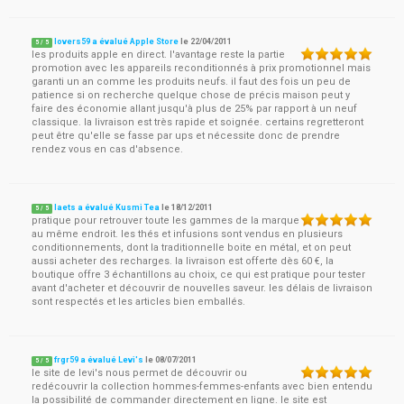
lovers59 a évalué Apple Store
le
22/04/2011
5
/
5
les produits apple en direct. l'avantage reste la partie
promotion avec les appareils reconditionnés à prix promotionnel mais
garanti un an comme les produits neufs. il faut des fois un peu de
patience si on recherche quelque chose de précis maison peut y
faire des économie allant jusqu'à plus de 25% par rapport à un neuf
classique. la livraison est très rapide et soignée. certains regretteront
peut être qu'elle se fasse par ups et nécessite donc de prendre
rendez vous en cas d'absence.
laets a évalué Kusmi Tea
le
18/12/2011
5
/
5
pratique pour retrouver toute les gammes de la marque
au même endroit. les thés et infusions sont vendus en plusieurs
conditionnements, dont la traditionnelle boite en métal, et on peut
aussi acheter des recharges. la livraison est offerte dès 60 €, la
boutique offre 3 échantillons au choix, ce qui est pratique pour tester
avant d'acheter et découvrir de nouvelles saveur. les délais de livraison
sont respectés et les articles bien emballés.
frgr59 a évalué Levi's
le
08/07/2011
5
/
5
le site de levi's nous permet de découvrir ou
redécouvrir la collection hommes-femmes-enfants avec bien entendu
la possibilité de commander directement en ligne. le site est