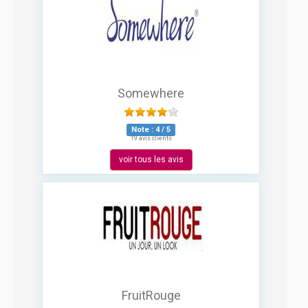
Somewhere
Note :
4
/
5
19 avis clients
voir tous les avis
FruitRouge