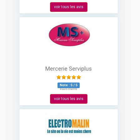
voir tous les avis
Mercerie Serviplus
Note :
5
/
5
4 avis clients
voir tous les avis