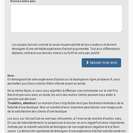
Donnez votre avis
Les propos laissés sont de la seule responsabilité de leurs auteurs et doivent
témoigner d'une véritable expérience d'achat argumentée. Tout avis diffamatoire,
déplacé, contraire aux bonnes moeurs ou fictif ne sera pas publié
laisser mon avis
Note :
En témoignant de votre expérience d'achat sur la boutique en ligne prixbarre.fr, vous
permettez aux futurs clients d'être informé avant un achat.
De la même façon, si vous vous apprêtez à effectuer une commande sur le site Prix
Barré et que vous avez un doute, les avis des autres clients peuvent vous aider à
prendre une décision.
Toutefois, attention !
un nombre d'avis trop faible n'est pas forcément révélateur de la
fiabilité d'une boutique. Seul un nombre d'avis important peut donner une image juste
de la satisfaction des clients d'une boutique.
Les avis sur CeriseClub ne sont pas rémunérés, à l'inverse de nombre d'autres sites.
En cas de mécontentement, la propension à laisser un avis négatif est donc importante,
motivée par la volonté naturelle de témoigner de son expérience négative et à le faire
savoir. La démarche spontanée de témoigner d'une expérience d'achat satisfaisante est