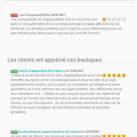
- par
Poupoute33250
le
24/01/2017
1
/ 5
J ai commandé un legging taille 4 et on me livre une
taille 2. Un autre taille 3 ne correspond pas à la taille affichée sur la
Redoute. Le vendeur prétend qu'il s agit de sous vêtements pour ne
pas rembourser alors que c'est eux qui ont fait l'erreur.
Les clients ont apprécié ces boutiques
ludo31 a évalué Bien Etre Fitness
le
15/04/2014
5
/
5
J'étais à la recherche d'un vélo d'appartement pour me
remettre au sport, je ne connaissais pas du tout ce site et je suis
agréablement surpris: j'ai pu avoir un conseiller au téléphone sans
problème et il m'a informé sur les particularités des différents vélos,
leur utilisation ect... J'étais un peu inquiet d'acheter du matériel de
remise en forme sur internet mais le vélo est arrivé en temps et en
heure, ce qui m'a rassuré. Je recommande vivement ce site car ils
offrent un suivi constant. Ils sont faciles à joindre et sont très
aimables.
thestupiddwarf a évalué Au Nom De La Rose
le
25/07/2007
5
/
5
un joli site de fleurs, qui propose des tonnes de zoulies