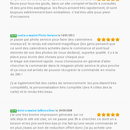
fleurs pour tous les gouts, dans un site complet et facile à consulter,
et des prix très avantageux. les fleurs arrivent très rapidement, et sont
toujours extrêmement bien emballées. c'est très utile pour plein
d'occasions.
ccelia a évalué Photo Service
le
16/01/2012
5
/
5
je passe par photo service pour faire des calendriers
muraux a3. le rendu est vraiment magnifique (les gens pensent que
ce sont des calendriers achetés dans le commerce et sont tout
etonnés de voir des photos de nous dedans), superbe qualité. il y a la
place pour écrire des choses pour chaque jour.
le tirage est vraiment rapide. nous choisissons en général d'aller
chercher la commande dans le magasin photo service le plus proche
et ça nous est arrivés de pouvoir récupérer la commande en moins
de 24h !
j'y ai également fait des cartes de remerciement. les prix étaient très
compétitifs, la personnalisation très complète (des 4 côtés des la
carte) et le rendu très beau.
dolol a évalué 2xMoinsCher
le
24/09/2008
5
/
5
j'ai une tres bonne impression génerale sur ce
site.deja le site est clair, on ne passe pas 3h a chercher ce dont on a
besoin et les prix sont tres bas.je n'ai fait qu'une seule commande et
en plus j'avais un bon de reduction offert donc j'ai pu achete une