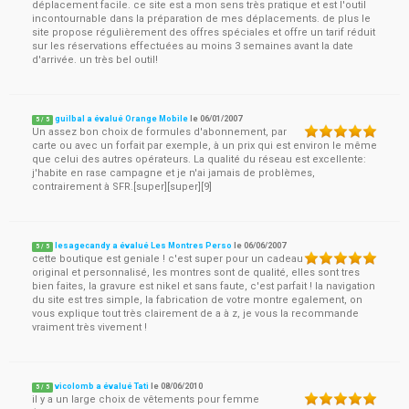
déplacement facile. ce site est a mon sens très pratique et est l'outil
incontournable dans la préparation de mes déplacements. de plus le
site propose régulièrement des offres spéciales et offre un tarif réduit
sur les réservations effectuées au moins 3 semaines avant la date
d'arrivée. un très bel outil!
guilbal a évalué Orange Mobile
le
06/01/2007
5
/
5
Un assez bon choix de formules d'abonnement, par
carte ou avec un forfait par exemple, à un prix qui est environ le même
que celui des autres opérateurs. La qualité du réseau est excellente:
j'habite en rase campagne et je n'ai jamais de problèmes,
contrairement à SFR.[super][super][9]
lesagecandy a évalué Les Montres Perso
le
06/06/2007
5
/
5
cette boutique est geniale ! c'est super pour un cadeau
original et personnalisé, les montres sont de qualité, elles sont tres
bien faites, la gravure est nikel et sans faute, c'est parfait ! la navigation
du site est tres simple, la fabrication de votre montre egalement, on
vous explique tout très clairement de a à z, je vous la recommande
vraiment très vivement !
vicolomb a évalué Tati
le
08/06/2010
5
/
5
il y a un large choix de vêtements pour femme