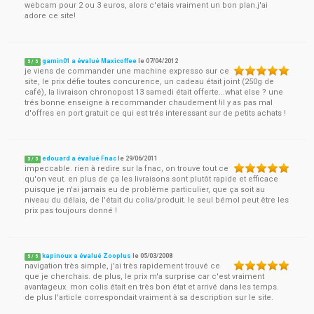
webcam pour 2 ou 3 euros, alors c'etais vraiment un bon plan.j'ai
adore ce site!
gamin01 a évalué Maxicoffee
le
07/04/2012
5
/
5
je viens de commander une machine expresso sur ce
site, le prix défie toutes concurence, un cadeau était joint (250g de
café), la livraison chronopost 13 samedi était offerte...what else ? une
trés bonne enseigne à recommander chaudement !il y as pas mal
d'offres en port gratuit ce qui est trés interessant sur de petits achats !
edouard a évalué Fnac
le
29/06/2011
5
/
5
impeccable. rien à redire sur la fnac, on trouve tout ce
qu'on veut. en plus de ça les livraisons sont plutôt rapide et efficace
puisque je n'ai jamais eu de problème particulier, que ça soit au
niveau du délais, de l'était du colis/produit. le seul bémol peut être les
prix pas toujours donné !
kapinoux a évalué Zooplus
le
05/03/2008
5
/
5
navigation très simple, j'ai très rapidement trouvé ce
que je cherchais. de plus, le prix m'a surprise car c'est vraiment
avantageux. mon colis était en très bon état et arrivé dans les temps.
de plus l'article correspondait vraiment à sa description sur le site.