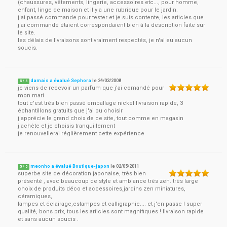
(chaussures, vêtements, lingerie, accessoires etc..., pour homme,
enfant, linge de maison et il y a une rubrique pour le jardin.
j'ai passé commande pour tester et je suis contente, les articles que
j'ai commandé étaient correspondaient bien à la description faite sur
le site.
les délais de livraisons sont vraiment respectés, je n'ai eu aucun
soucis.
damais a évalué Sephora
le
24/03/2008
5
/
5
je viens de recevoir un parfum que j'ai comandé pour
mon mari
tout c'est très bien passé emballage nickel livraison rapide, 3
échantillons gratuits que j'ai pu choisir
j'apprécie le grand choix de ce site, tout comme en magasin
j'achète et je choisis tranquillement
je renouvellerai réglièrement cette expérience
meonho a évalué Boutique-japon
le
02/05/2011
5
/
5
superbe site de décoration japonaise, très bien
présenté , avec beaucoup de style et ambiance très zen. très large
choix de produits déco et accessoires,jardins zen miniatures,
céramiques,
lampes et éclairage,estampes et calligraphie.... et j'en passe ! super
qualité, bons prix, tous les articles sont magnifiques ! livraison rapide
et sans aucun soucis .