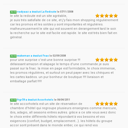
nadyaaz a évalué La Redoute
le
07/11/2008
5
/
5
le site la redoute est un site agréable,
je suis trés satisfaite de ce site, et j'y fais mon shopping réguliérement
car les promos et les soldes y sont importantes et réguliéres.
malheureusement le site qui est souvent en derangement tard le soir.
la recherche sur le site est facile est rapide. le site est trés bien fait en
général.
wakeman a évalué Fnac
le
02/09/2008
5
/
5
pour une surprise c'est une bonne surprise !!!
délaissant amazon et alapage le temps d'une commande je suis
passé sur la fnac. la mise en page est formidable, le choix immense,
les promos régulières, et surtout on peut payer avec les chèques et
les cartes kadéos. un pur bonheur de boutique !!!! livraison et
emballage parfait !!!!!
frgr59 a évalué Accorhotels
le
06/04/2011
5
/
5
le site accorhotels est un site de réservation de
chambre d'hôtel qui regroupe plusieurs enseignes comme mercure,
ibis, adagio, all seasons entres autres. grâce a ce site vous avez donc
le choix entre différents hôtels répondant à vos besoins et vos
exigences (confort, budget, emplacement...). les hôtels du groupe
accor sont présent dans le monde entier, ce qui rend vos