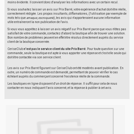
moins évidente. Il convient donc d'analyser les informations avec un certain recul.
Si vous souhaitez laisser un avis sur Prix Barré, votre expérience d'achat doit être réelle,
correctement rédigée. Les propos insultants, diffamatoires, (l'utilisation par exemple de
mots tels que
arnaque
,
escroquerie
), les avis qui n'apporteraient aucune information
utile entraîneront la non publication de l'avis.
Si vous vous apprêtez à laisser un avis négatif sur Prix Barré parce que vous n'êtes pas
satisfait de votre commande, contactez d'abord la boutique afin de trouver une solution.
Bon nombre de problèmes peuvent en effet être résolus directement auprès du service
client de la boutique concernée.
CeriseClub
n'est pas le service client du site Prix Barré
. Pour toute question sur une
commande, seule la boutique est apte à vous apporter une réponse et c'est elle seule qui
doit être contactée via son service client.
Les avis sur Prix Barré figurant sur CeriseClub ont été modérés avant publication. En
outre, un numéro de commande est demandé, permettant de pouvoir vérifier le cas
échéant auprès du commerçant concerné l'existence réelle de la commande.
Les boutiques en ligne disposent d'un droit de réponse. Il suffit pour cela de nous
contacter en nous indiquant l'avis concerné, et la réponse à publier à cet avis.