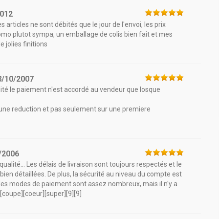
2012
s articles ne sont débités que le jour de l'envoi, les prix
romo plutot sympa, un emballage de colis bien fait et mes
jolies finitions
8/10/2007
lité le paiement n'est accordé au vendeur que losque
a une reduction et pas seulement sur une premiere
/2006
 qualité... Les délais de livraison sont toujours respectés et le
bien détaillées. De plus, la sécurité au niveau du compte est
in, les modes de paiement sont assez nombreux, mais il n'y a
[coupe][coeur][super][9][9]