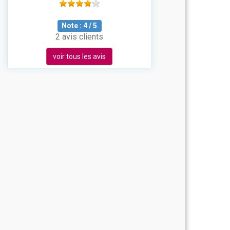
Note :
4
/
5
2 avis clients
voir tous les avis