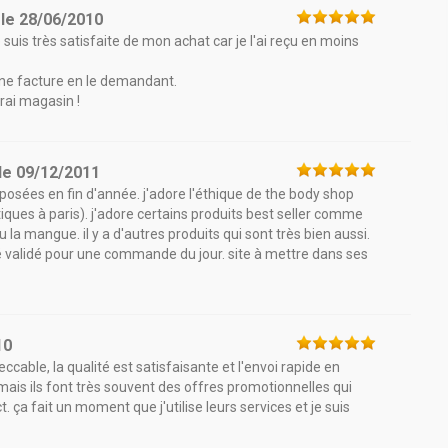
le
28/06/2010
e suis très satisfaite de mon achat car je l'ai reçu en moins
une facture en le demandant.
vrai magasin !
le
09/12/2011
sées en fin d'année. j'adore l'éthique de the body shop
tiques à paris). j'adore certains produits best seller comme
u la mangue. il y a d'autres produits qui sont très bien aussi.
 validé pour une commande du jour. site à mettre dans ses
10
eccable, la qualité est satisfaisante et l'envoi rapide en
r mais ils font très souvent des offres promotionnelles qui
. ça fait un moment que j'utilise leurs services et je suis