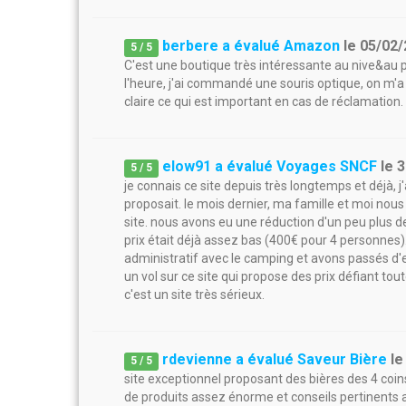
berbere a évalué Amazon
le
05/02/
5
/
5
C'est une boutique très intéressante au nive&au p
l'heure, j'ai commandé une souris optique, on m'a pr
claire ce qui est important en cas de réclamation
elow91 a évalué Voyages SNCF
le
3
5
/
5
je connais ce site depuis très longtemps et déjà, 
proposait. le mois dernier, ma famille et moi nou
site. nous avons eu une réduction d'un peu plus 
prix était déjà assez bas (400€ pour 4 personnes)
administratif avec le camping et avons passés d'
un vol sur ce site qui propose des prix défiant tou
c'est un site très sérieux.
rdevienne a évalué Saveur Bière
l
5
/
5
site exceptionnel proposant des bières des 4 coin
de produits assez énorme et conseils pertinents af