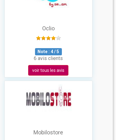
Oclio
Note :
4
/
5
6 avis clients
voir tous les avis
Mobilostore