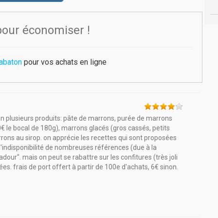
pour économiser !
abaton
pour vos achats en ligne
ne en plusieurs produits: pâte de marrons, purée de marrons
€ le bocal de 180g), marrons glacés (gros cassés, petits
ons au sirop. on apprécie les recettes qui sont proposées
'indisponibilité de nombreuses références (due à la
ur". mais on peut se rabattre sur les confitures (très joli
es. frais de port offert à partir de 100e d'achats, 6€ sinon.