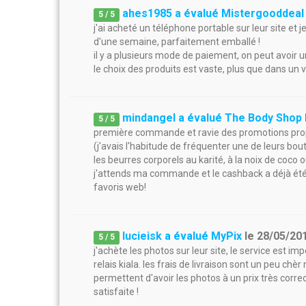
ahes1985 a évalué Mistergooddeal
5
/
5
j'ai acheté un téléphone portable sur leur site et j
d'une semaine, parfaitement emballé !
il y a plusieurs mode de paiement, on peut avoir 
le choix des produits est vaste, plus que dans un 
mindangel a évalué The Body Shop
5
/
5
première commande et ravie des promotions propo
(j'avais l'habitude de fréquenter une de leurs bou
les beurres corporels au karité, à la noix de coco o
j'attends ma commande et le cashback a déjà été
favoris web!
lucieisk a évalué MyPix
le
28/05/20
5
/
5
j'achète les photos sur leur site, le service est imp
relais kiala. les frais de livraison sont un peu chè
permettent d'avoir les photos à un prix très correct
satisfaite !