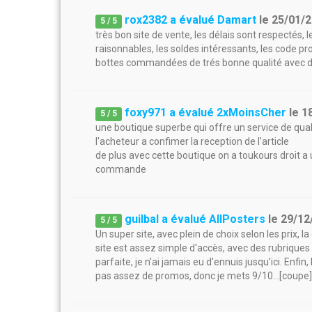
rox2382 a évalué Damart
le
25/01/
5
/
5
très bon site de vente, les délais sont respectés, le
raisonnables, les soldes intéressants, les code p
bottes commandées de trés bonne qualité avec de 
foxy971 a évalué 2xMoinsCher
le
1
5
/
5
une boutique superbe qui offre un service de qua
l'acheteur a confimer la reception de l'article
de plus avec cette boutique on a toukours droit 
commande
guilbal a évalué AllPosters
le
29/12
5
/
5
Un super site, avec plein de choix selon les prix, la
site est assez simple d'accès, avec des rubriques 
parfaite, je n'ai jamais eu d'ennuis jusqu'ici. Enf
pas assez de promos, donc je mets 9/10...[coupe]