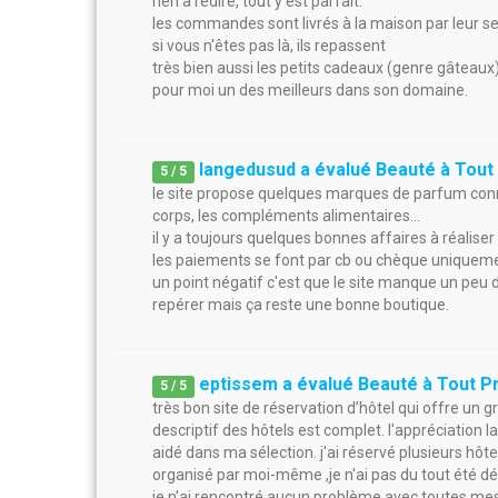
rien à redire, tout y est parfait.
les commandes sont livrés à la maison par leur s
si vous n'êtes pas là, ils repassent
très bien aussi les petits cadeaux (genre gâteaux
pour moi un des meilleurs dans son domaine.
langedusud a évalué Beauté à Tout 
5
/
5
le site propose quelques marques de parfum connu
corps, les compléments alimentaires...
il y a toujours quelques bonnes affaires à réalise
les paiements se font par cb ou chèque uniquem
un point négatif c'est que le site manque un peu d
repérer mais ça reste une bonne boutique.
eptissem a évalué Beauté à Tout Pr
5
/
5
très bon site de réservation d’hôtel qui offre un g
descriptif des hôtels est complet. l'appréciation
aidé dans ma sélection. j'ai réservé plusieurs hôte
organisé par moi-même ,je n'ai pas du tout été dé
je n'ai rencontré aucun problème avec toutes mes 