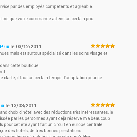
ervice par des employés compétents et agréable.
) lors que votre commande atteint un certain prix
Prix
le
03/12/2011
es mais est surtout spécialisé dans les soins visage et
r dans cette boutique.
ent.
e clarté, il faut un certain temps d'adaptation pour se
ix
le
13/08/2011
rand choix d’hôtel avec des réductions très intéressantes. le
 laissée par les personnes ayant déjà réservé m'a beaucoup
ls pour cet été ayant fait un circuit en europe centrale
çue des hôtels, de très bonnes prestations.
réservations effectuées sur ce site que j'utilise