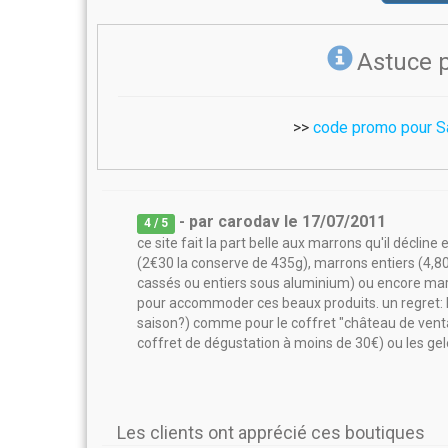
Astuce 
>>
code promo pour S
- par
carodav
le
17/07/2011
4
/ 5
ce site fait la part belle aux marrons qu'il décli
(2€30 la conserve de 435g), marrons entiers (4,80
cassés ou entiers sous aluminium) ou encore marr
pour accommoder ces beaux produits. un regret: l
saison?) comme pour le coffret "château de ventado
coffret de dégustation à moins de 30€) ou les gelé
Les clients ont apprécié ces boutiques