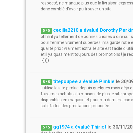
respecté, ne manque plus que la livraison express
donc comblé d'avoir pu trouver un site
cecilia2210 a évalué Dorothy Perki
5
/
5
ohhh il ya tellement de bonnes choses à dire sur 
pour femme vraiment superbes, ma garde robe en 
qualité prix : vraiment extra. le site est facile d'u
et il ya quasiment toujours des promotions ! je r
:-))))
titepoupee a évalué Pimkie
le
30/0
5
/
5
j'utilise le site pimkie depuis quelques mois déja 
faire mes achats a la maison. de plus le site pr
disponibles en magasin et pour ma derniere comman
satisfaites des prestations proposée
gg1974 a évalué Thiriet
le
30/11/20
5
/
5