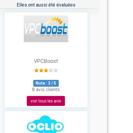
Elles ont aussi été évaluées
VPCBoost
Note :
3
/
5
8 avis clients
voir tous les avis