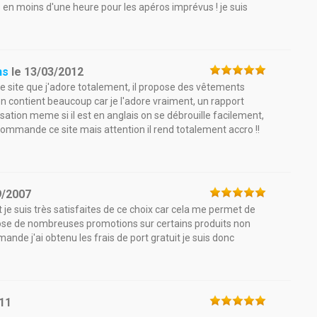
 en moins d'une heure pour les apéros imprévus ! je suis
ns
le
13/03/2012
se site que j'adore totalement, il propose des vêtements
contient beaucoup car je l'adore vraiment, un rapport
tilisation meme si il est en anglais on se débrouille facilement,
ecommande ce site mais attention il rend totalement accro !!
9/2007
et je suis très satisfaites de ce choix car cela me permet de
opose de nombreuses promotions sur certains produits non
de j'ai obtenu les frais de port gratuit je suis donc
11