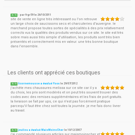
- par
frgr59
le
26/10/2011
4
/ 5
site de vente en ligne très intéressant ou l'on retrouve
un large choix de saucissons secs et charcuteries d'auvergne. le
marchand propose toutes sortes de spécialités à des prix relativement
corrects vus la qualités des produits vendus sur ce site. le site est très
sobre mais aussi très simple d'utilisation, les produits sont très bien
présentés et correctement mis en valeur. une très bonne boutique
dans l'ensemble.
Les clients ont apprécié ces boutiques
licornemousse a évalué Yoox
le
29/07/2012
5
/
5
j'achète mes chaussures melissa sur ce site car il y a
du choix, les prix sont modérés et on peut très souvent trouver des
codes avec des remises suppléméntaires et les frais de port gratuits.
la livraison se fait par ups, ce qui n'est pas forcément pratique
parcequ'il faut être chez soit toutes la journée. je me fais donc livrer
au travail.
jeuliou a évalué MaisMoinsCher
le
10/12/2007
5
/
5
j'ai commandé plusieurs articles sur maismoinscher et