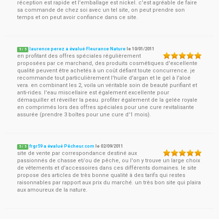
réception est rapide et l'emballage est nickel. c'est agréable de faire
sa commande de chez soi avec un tel site, on peut prendre son
temps et on peut avoir confiance dans ce site.
laurence perez a évalué Fleurance Nature
le
10/01/2011
5
/
5
en profitant des offres spéciales régulièrement
proposées par ce marchand, des produits cosmétiques d'excellente
qualité peuvent être achetés à un coût défiant toute concurrence. je
recommande tout particulièrement l'huile d'argan et le gel à l'aloé
vera. en combinant les 2, voila un véritable soin de beauté purifiant et
anti-rides. l'eau miscellaire est également excellente pour
démaquiller et réveiller la peau. profiter également de la gelée royale
en comprimés lors des offres spéciales pour une cure revitalisante
assurée (prendre 3 boîtes pour une cure d'1 mois).
frgr59 a évalué Pêcheur.com
le
02/09/2011
5
/
5
site de vente par correspondance destiné aux
passionnés de chasse et/ou de pêche, ou l'on y trouve un large choix
de vêtements et d'accessoires dans ces différents domaines. le site
propose des articles de très bonne qualité à des tarifs qui restes
raisonnables par rapport aux prix du marché. un très bon site qui plaira
aux amoureux de la nature.