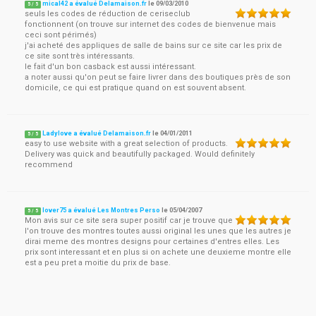
mical42 a évalué Delamaison.fr
le
09/03/2010
5
/
5
seuls les codes de réduction de ceriseclub
fonctionnent (on trouve sur internet des codes de bienvenue mais
ceci sont périmés)
j'ai acheté des appliques de salle de bains sur ce site car les prix de
ce site sont très intéressants.
le fait d'un bon casback est aussi intéressant.
a noter aussi qu'on peut se faire livrer dans des boutiques près de son
domicile, ce qui est pratique quand on est souvent absent.
Ladylove a évalué Delamaison.fr
le
04/01/2011
5
/
5
easy to use website with a great selection of products.
Delivery was quick and beautifully packaged. Would definitely
recommend
lover75 a évalué Les Montres Perso
le
05/04/2007
5
/
5
Mon avis sur ce site sera super positif car je trouve que
l'on trouve des montres toutes aussi original les unes que les autres je
dirai meme des montres designs pour certaines d'entres elles. Les
prix sont interessant et en plus si on achete une deuxieme montre elle
est a peu pret a moitie du prix de base.