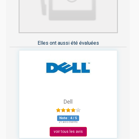
Elles ont aussi été évaluées
Dell
Note :
4
/
5
21 avis clients
voir tous les avis