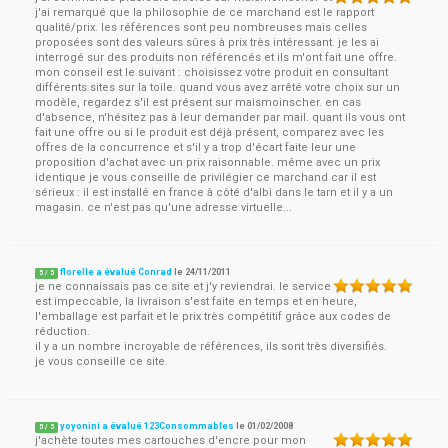
j'ai remarqué que la philosophie de ce marchand est le rapport
qualité/prix. les références sont peu nombreuses mais celles
proposées sont des valeurs sûres à prix très intéressant. je les ai
interrogé sur des produits non référencés et ils m'ont fait une offre.
mon conseil est le suivant : choisissez votre produit en consultant
différents sites sur la toile. quand vous avez arrêté votre choix sur un
modèle, regardez s'il est présent sur maismoinscher. en cas
d'absence, n'hésitez pas à leur demander par mail. quant ils vous ont
fait une offre ou si le produit est déjà présent, comparez avec les
offres de la concurrence et s'il y a trop d'écart faite leur une
proposition d'achat avec un prix raisonnable. même avec un prix
identique je vous conseille de privilégier ce marchand car il est
sérieux : il est installé en france à côté d'albi dans le tarn et il y a un
magasin. ce n'est pas qu'une adresse virtuelle...
florelle a évalué Conrad
le
24/11/2011
5
/
5
je ne connaissais pas ce site et j'y reviendrai. le service
est impeccable, la livraison s'est faite en temps et en heure,
l'emballage est parfait et le prix très compétitif grâce aux codes de
réduction.
il y a un nombre incroyable de références, ils sont très diversifiés.
je vous conseille ce site.
yoyonini a évalué 123Consommables
le
01/02/2008
5
/
5
j'achète toutes mes cartouches d'encre pour mon