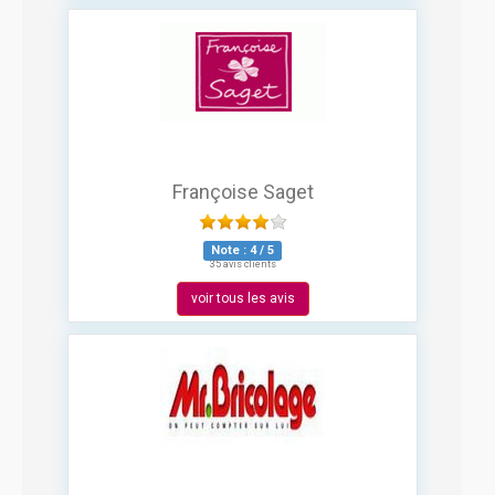
Françoise Saget
Note :
4
/
5
35 avis clients
voir tous les avis