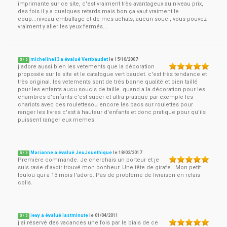
imprimante sur ce site, c'est vraiment très avantageux au niveau prix,
des fois il y a quelques retards mais bon ça vaut vraiment le
coup...niveau emballage et de mes achats, aucun souci, vous pouvez
vraiment y aller les yeux fermés...
micheline13 a évalué Vertbaudet
le
15/10/2007
5
/
5
j'adore aussi bien les vetements que la décoration
proposée sur le site et le catalogue vert baudet. c'est très tendance et
très original. les vetements sont de très bonne qualité et bien taillé
pour les enfants aucu soucis de taille. quand a la décoration pour les
chambres d'enfants c'est super et ultra pratique par exemple les
chariots avec des roulettesou encore les bacs sur roulettes pour
ranger les livres c'est à hauteur d'enfants et donc pratique pour qu'ils
puissent ranger eux memes
Marianne a évalué JeuJouethique
le
18/02/2017
5
/
5
Première commande. Je cherchais un porteur et je
suis ravie d'avoir trouvé mon bonheur. Une tête de girafe...Mon petit
loulou qui a 13 mois l'adore. Pas de problème de livraison en relais
colis.
ievy a évalué lastminute
le
01/04/2011
5
/
5
j'ai réservé des vacances une fois par le biais de ce