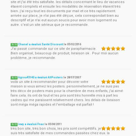
site et j'ai été très satisfaite. les détails concernant le lieu de vacances
étaient complets et ensuite les modalités de réservation étaient très
bien. j'ai reçu tout les documents par mail et ce très rapidement.
arrivée sur place, je n'ai pas été déçue, cela correspondait bien au
descriptif et je n'ai eut aucun soucis pour avoir mon logement ou
autre. c'est un site sérieux que je recommande.
Chanel a évalué Santé Discount
le
05/02/2016
5
/
5
J'ai passé commande sur ce site de parapharmacie.
Bien organisé, beaucoup de produit, livraison ok . Pour moi aucun
problème, je recommande.
tigrou45140 a évalué AllPosters
le
28/07/2007
5
/
5
voilà un site à recommander pour décorer votre
maison si vous aimez les posters. personnellement, je ne suis pas
très déco de posters mais pour la chambre de mes enfants, j'ai aimé
faire cela. ils ont de tout et les prix sont très honnête mis à part les
cadres qui me paraissent relativement chers. les délais de livraison
sont méga méga rapides et l'emballage est parfait !
ievy a évalué Fnac
le
05/04/2011
5
/
5
très bon site, très bon choix, les prix sont compétitifs. je
suis très satisfaite de mes commandes passées chez eux. la