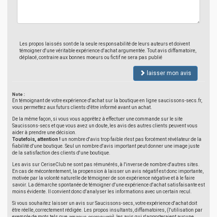
Les propos laissés sont de la seule responsabilité de leurs auteurs et doivent
témoigner d'une véritable expérience d'achat argumentée. Tout avis diffamatoire,
déplacé, contraire aux bonnes moeurs ou fictif ne sera pas publié
laisser mon avis
Note :
En témoignant de votre expérience d'achat sur la boutique en ligne saucissons-secs.fr,
vous permettez aux futurs clients d'être informé avant un achat.
De la même façon, si vous vous apprêtez à effectuer une commande sur le site
Saucissons-secs et que vous avez un doute, les avis des autres clients peuvent vous
aider à prendre une décision.
Toutefois, attention !
un nombre d'avis trop faible n'est pas forcément révélateur de la
fiabilité d'une boutique. Seul un nombre d'avis important peut donner une image juste
de la satisfaction des clients d'une boutique.
Les avis sur CeriseClub ne sont pas rémunérés, à l'inverse de nombre d'autres sites.
En cas de mécontentement, la propension à laisser un avis négatif est donc importante,
motivée par la volonté naturelle de témoigner de son expérience négative et à le faire
savoir. La démarche spontanée de témoigner d'une expérience d'achat satisfaisante est
moins évidente. Il convient donc d'analyser les informations avec un certain recul.
Si vous souhaitez laisser un avis sur Saucissons-secs, votre expérience d'achat doit
être réelle, correctement rédigée. Les propos insultants, diffamatoires, (l'utilisation par
exemple de mots tels que
arnaque
,
escroquerie
), les avis qui n'apporteraient aucune