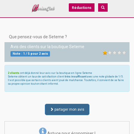
Réductions
Que pensez-vous de Seteme ?
Avis des clients sur la boutique
Seteme
Note :
1
/
5
pour
2
avis
2 clients
ont déjà donné leur avis sur la boutique en ligne Seteme
Seteme obtient un taux de satisfaction client
très insuffisant
avec une note globale de 1/5.
Il est possible que certains clients aient joué de malchance. Toutefois, il convient de se faire
sa propre opinion tout en étant informé.
partager mon avis
Astuce pour économiser !