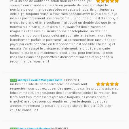
voilà un site de confiance selon mon expérience. j'ai
souvent commandé sur ce site en période de noël et malgré le
nombre de commandes passées en cette période, ils ont tenus les
délais. j'ai toujours réussi à avoir mes cadeaux avant le 25 alors que je
ne suis pas forcément une prévoyante... :-) pour ce qui est du choix, je
mets très grand et je le souligne ! j'ai trouvé un double dvd que je ne
trouvais nulle part ailleurs alors que j'avais fait des dizaines de
magasins et passés plusieurs coups de téléphone. un désir de
cadeau empoisonné pour celui qui souhaite le réaliser... non, très
franchement parfait. le paiement, j'ai commencé (non rassurée) par
payer par carte bancaire en téléphonant (c'est possible chez eux) et
ensuite, j'ai essayé le chèque et finalement, je procède par carte
bancaire sur le site maintenant. c'est le top. pour terminer, j'ai reçu
mes colis dans des pochettes extrêmement solides et soignées. a
recommander vivement !
andelys a évalué Monguidesanté
le
04/04/2011
5
/
5
un très bon site de parapharmacie. les délais sont
respectés, vous pouvez poser des questions sur les produits grâce au
tchat immédiat, il y a toujours des échantillons joints à la livraison. les
tarifs sont très intéressants (presque toujours les moins chers du
marché) avec des promos régulières. cliente depuis quelques
années maintenant, je peux dire que ce site est fiable à 100% et je
vous le conseille !
Damic a évalué Matelpro
le
03/04/2017