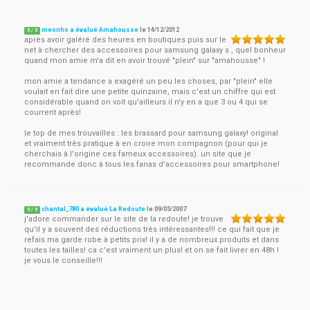
meonho a évalué Amahousse
le
14/12/2012
5
/
5
après avoir galéré des heures en boutiques puis sur le
net à chercher des accessoires pour samsung galaxy s , quel bonheur
quand mon amie m'a dit en avoir trouvé "plein" sur "amahousse" !
mon amie a tendance a exagéré un peu les choses, par "plein" elle
voulait en fait dire une petite quinzaine, mais c'est un chiffre qui est
considérable quand on voit qu'ailleurs il n'y en a que 3 ou 4 qui se
courrent après!
le top de mes trouvailles : les brassard pour samsung galaxy! original
et vraiment très pratique à en croire mon compagnon (pour qui je
cherchais à l'origine ces fameux accessoires). un site que je
recommande donc à tous les fanas d'accessoires pour smartphone!
chantal_780 a évalué La Redoute
le
09/05/2007
5
/
5
j'adore commander sur le site de la redoute! je trouve
qu'il y a souvent des réductions très intéressantes!!! ce qui fait que je
refais ma garde robe à petits prix! il y a de nombreux produits et dans
toutes les tailles! ca c'est vraiment un plus! et on se fait livrer en 48h !
je vous le conseille!!!