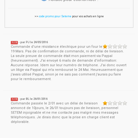
>>
code promo pour Seteme
pour vos achats en ligne
- par
PJ
le
24/05/2016
1
/ 5
Commande d'une résistance électrique pour un four le
19 Mars. Pas de confirmation de commande, ni de délai de livraison.
La seule preuve de commande était mon paiement via Paypal
(heureusement). J'ai envoyé 6 mails de demande d'information:
Aucune réponse. Idem sur leur numéro de tréphone. J'ai donc ouvert
un litige via Paypal qui m'a remboursé le 24 Mai. Heureusement que
j'avais utilisé Paypal, sinon je ne sais pas comment j'aurais pu faire
pour le remboursement.
- par
BL
le
26/01/2016
1
/ 5
Commande passée le 2/01 avec un délai de livraison
annoncé de 10jours, le 26/01 toujours pas de livraison, personnel
SETEM injoignable et ne me contacte pas malgré mes messages
téléphoniques. Je dirais donc que la prise en charge client est
déplorable.