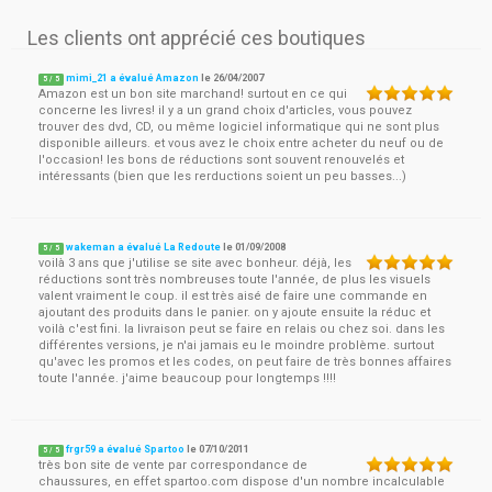
Les clients ont apprécié ces boutiques
mimi_21 a évalué Amazon
le
26/04/2007
5
/
5
Amazon est un bon site marchand! surtout en ce qui
concerne les livres! il y a un grand choix d'articles, vous pouvez
trouver des dvd, CD, ou même logiciel informatique qui ne sont plus
disponible ailleurs. et vous avez le choix entre acheter du neuf ou de
l'occasion! les bons de réductions sont souvent renouvelés et
intéressants (bien que les rerductions soient un peu basses...)
wakeman a évalué La Redoute
le
01/09/2008
5
/
5
voilà 3 ans que j'utilise se site avec bonheur. déjà, les
réductions sont très nombreuses toute l'année, de plus les visuels
valent vraiment le coup. il est très aisé de faire une commande en
ajoutant des produits dans le panier. on y ajoute ensuite la réduc et
voilà c'est fini. la livraison peut se faire en relais ou chez soi. dans les
différentes versions, je n'ai jamais eu le moindre problème. surtout
qu'avec les promos et les codes, on peut faire de très bonnes affaires
toute l'année. j'aime beaucoup pour longtemps !!!!
frgr59 a évalué Spartoo
le
07/10/2011
5
/
5
très bon site de vente par correspondance de
chaussures, en effet spartoo.com dispose d'un nombre incalculable