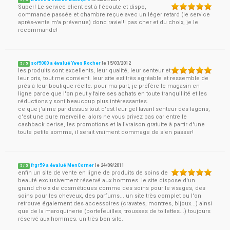
5
/
5
Super! Le service client est à l'écoute et dispo,
commande passée et chambre reçue avec un léger retard (le service
après-vente m'a prévenue) donc ravie!!! pas cher et du choix, je le
recommande!
sof5000 a évalué Yves Rocher
le
15/03/2012
5
/
5
les produits sont excellents, leur qualité, leur senteur et
leur prix, tout me convient. leur site est très agréable et ressemble de
près à leur boutique réelle. pour ma part, je préfère le magasin en
ligne parce que l'on peut y faire ses achats en toute tranquillité et les
réductions y sont beaucoup plus intéressantes.
ce que j'aime par dessus tout c'est leur gel lavant senteur des lagons,
c'est une pure merveille. alors ne vous privez pas car entre le
cashback cerise, les promotions et la livraison gratuite à partir d'une
toute petite somme, il serait vraiment dommage de s'en passer!
frgr59 a évalué MenCorner
le
24/09/2011
5
/
5
enfin un site de vente en ligne de produits de soins de
beauté exclusivement réservé aux hommes. le site dispose d'un
grand choix de cosmétiques comme des soins pour le visages, des
soins pour les cheveux, des parfums... un site très complet ou l'on
retrouve également des accessoires (cravates, montres, bijoux...) ainsi
que de la maroquinerie (portefeuilles, trousses de toilettes...) toujours
réservé aux hommes. un très bon site.