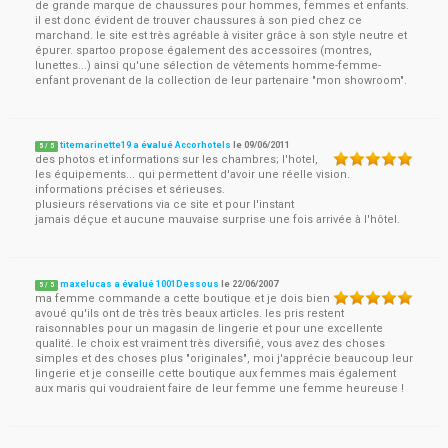
de grande marque de chaussures pour hommes, femmes et enfants.
il est donc évident de trouver chaussures à son pied chez ce
marchand. le site est très agréable à visiter grâce à son style neutre et
épurer. spartoo propose également des accessoires (montres,
lunettes...) ainsi qu'une sélection de vêtements homme-femme-
enfant provenant de la collection de leur partenaire "mon showroom".
titemarinette19 a évalué Accorhotels
le
09/06/2011
5
/
5
des photos et informations sur les chambres; l'hotel,
les équipements... qui permettent d'avoir une réelle vision.
informations précises et sérieuses.
plusieurs réservations via ce site et pour l'instant
jamais déçue et aucune mauvaise surprise une fois arrivée à l'hôtel.
maxelucas a évalué 1001Dessous
le
22/06/2007
5
/
5
ma femme commande a cette boutique et je dois bien
avoué qu'ils ont de très très beaux articles. les pris restent
raisonnables pour un magasin de lingerie et pour une excellente
qualité. le choix est vraiment très diversifié, vous avez des choses
simples et des choses plus "originales", moi j'apprécie beaucoup leur
lingerie et je conseille cette boutique aux femmes mais également
aux maris qui voudraient faire de leur femme une femme heureuse !