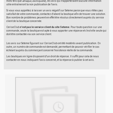
mots tels que
arnaque
,
escroquerie
), les avis qui n'apporteraient aucune information
utile entraîneront la non publication de l'avis.
Si vous vous apprêtez à laisser un avis négatif sur Seteme parce que vous n'êtes pas
satisfait de votre commande, contactez d'abord la boutique afin de trouver une solution.
Bon nombre de problèmes peuvent en effet être résolus directement auprès du service
client de la boutique concernée.
CeriseClub
n'est pas le service client du site Seteme
. Pour toute question sur une
commande, seule la boutique est apte à vous apporter une réponse et c'est elle seule qui
doit être contactée via son service client.
Les avis sur Seteme figurant sur CeriseClub ont été modérés avant publication. En
outre, un numéro de commande est demandé, permettant de pouvoir vérifier le cas
échéant auprès du commerçant concerné l'existence réelle de la commande.
Les boutiques en ligne disposent d'un droit de réponse. Il suffit pour cela de nous
contacter en nous indiquant l'avis concerné, et la réponse à publier à cet avis.