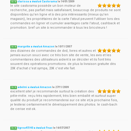
clarissa a évalué Castorama
le
14/01/2009
5
/
5
le site castorama possède un bon moteur de
recherche, pas parfait mais satisfaisant, beaucoup de produits ne sont
disponibles qu'en ligne et à des prix intéressants (mieux qu'en
magasin), les propriétaires de la carte l'atout peuvent l'utiliser lors des
commandes en ligner et cumuler avantages carte l'atout, cashback et
promotion. bref un site à recommander à tous les bricoleurs !
margotte a évalué Amazon
le
10/11/2007
5
/
5
des dizaines de commandes de dvd, livres et autres et
jamais aucun souci avec ce très bon site de vente, les avis et les
commentaires des utilisateurs aident à se décider et ils font très
souvent des opérations promotions. de plus la livraison gratuite dès
20€ d'achat c'est sympa, 20€ c'est vite fait.
adelmi a évalué Amazon
le
27/11/2009
5
/
5
excellent site! je recommande surtout la création des
pêle-mêle. reçu très rapidement, très bien emballé et surtout super
qualité du produit! je recommanderai sur ce site et,la prochaine fois,
je testerai certainement le développement des photos. le cash-bach
de cerise est ok.
tigrou45140 a évalué Fnac
le
16/07/2007
5
/
5