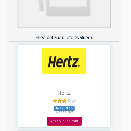
Elles ont aussi été évaluées
Hertz
Note :
3
/
5
12 avis clients
voir tous les avis