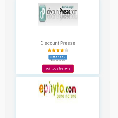
Discount Presse
Note :
4
/
5
3 avis clients
voir tous les avis