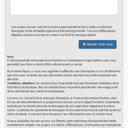
Les propos laissés sont de la seule responsabilité de leurs auteurs et doivent
témoigner d'une véritable expérience d'achat argumentée. Tout avis diffamatoire,
déplacé, contraire aux bonnes moeurs ou fictif ne sera pas publié
laisser mon avis
Note :
En témoignant de votre expérience d'achat sur la boutique en ligne seteme.com, vous
permettez aux futurs clients d'être informé avant un achat.
De la même façon, si vous vous apprêtez à effectuer une commande sur le site Seteme et
que vous avez un doute, les avis des autres clients peuvent vous aider à prendre une
décision.
Toutefois, attention !
un nombre d'avis trop faible n'est pas forcément révélateur de la
fiabilité d'une boutique. Seul un nombre d'avis important peut donner une image juste
de la satisfaction des clients d'une boutique.
Les avis sur CeriseClub ne sont pas rémunérés, à l'inverse de nombre d'autres sites.
En cas de mécontentement, la propension à laisser un avis négatif est donc importante,
motivée par la volonté naturelle de témoigner de son expérience négative et à le faire
savoir. La démarche spontanée de témoigner d'une expérience d'achat satisfaisante est
moins évidente. Il convient donc d'analyser les informations avec un certain recul.
Si vous souhaitez laisser un avis sur Seteme, votre expérience d'achat doit être réelle,
correctement rédigée. Les propos insultants, diffamatoires, (l'utilisation par exemple de