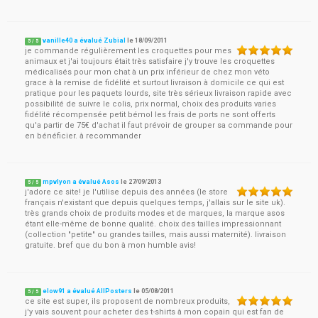
vanille40 a évalué Zubial
le
18/09/2011
5
/
5
je commande régulièrement les croquettes pour mes
animaux et j'ai toujours était très satisfaire j'y trouve les croquettes
médicalisés pour mon chat à un prix inférieur de chez mon véto
grace à la remise de fidélité et surtout livraison à domicile ce qui est
pratique pour les paquets lourds, site très sérieux livraison rapide avec
possibilité de suivre le colis, prix normal, choix des produits varies
fidélité récompensée petit bémol les frais de ports ne sont offerts
qu'a partir de 75€ d'achat il faut prévoir de grouper sa commande pour
en bénéficier. à recommander
mpvlyon a évalué Asos
le
27/09/2013
5
/
5
j'adore ce site! je l'utilise depuis des années (le store
français n'existant que depuis quelques temps, j'allais sur le site uk).
très grands choix de produits modes et de marques, la marque asos
étant elle-même de bonne qualité. choix des tailles impressionnant
(collection "petite" ou grandes tailles, mais aussi maternité). livraison
gratuite. bref que du bon à mon humble avis!
elow91 a évalué AllPosters
le
05/08/2011
5
/
5
ce site est super, ils proposent de nombreux produits,
j'y vais souvent pour acheter des t-shirts à mon copain qui est fan de