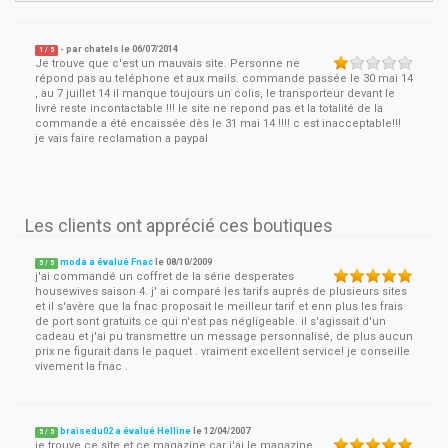
- par
chatels
le
06/07/2014
1
/ 5
Je trouve que c'est un mauvais site. Personne ne
répond pas au teléphone et aux mails. commande passée le 30 mai 14
, au 7 juillet 14 il manque toujours un colis, le transporteur devant le
livré reste incontactable !!! le site ne repond pas et la totalité de la
commande a été encaissée dès le 31 mai 14 !!!! c est inacceptable!!!
je vais faire reclamation a paypal
Les clients ont apprécié ces boutiques
moda a évalué Fnac
le
08/10/2009
5
/
5
j'ai commandé un coffret de la série desperates
housewives saison 4. j' ai comparé les tarifs auprés de plusieurs sites
et il s'avère que la fnac proposait le meilleur tarif et enn plus les frais
de port sont gratuits ce qui n'est pas négligeable. il s'agissait d'un
cadeau et j'ai pu transmettre un message personnalisé, de plus aucun
prix ne figurait dans le paquet . vraiment excellent service! je conseille
vivement la fnac .
braisedu02 a évalué Helline
le
12/04/2007
5
/
5
je trouve ce site et ce magazine car j'ai le magazine