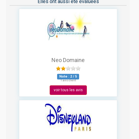
Elles ont aussi été évaluées
Neo Domaine
Note :
2
/
5
1 avis client
voir tous les avis