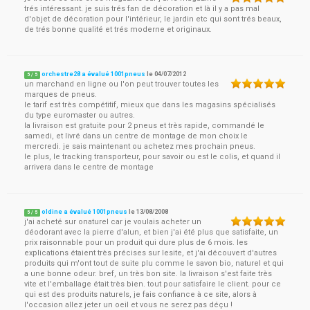
trés intéressant. je suis trés fan de décoration et là il y a pas mal
d'objet de décoration pour l'intérieur, le jardin etc qui sont trés beaux,
de trés bonne qualité et trés moderne et originaux.
orchestre28 a évalué 1001pneus
le
04/07/2012
5
/
5
un marchand en ligne ou l'on peut trouver toutes les
marques de pneus.
le tarif est très compétitif, mieux que dans les magasins spécialisés
du type euromaster ou autres.
la livraison est gratuite pour 2 pneus et très rapide, commandé le
samedi, et livré dans un centre de montage de mon choix le
mercredi. je sais maintenant ou achetez mes prochain pneus.
le plus, le tracking transporteur, pour savoir ou est le colis, et quand il
arrivera dans le centre de montage
oldine a évalué 1001pneus
le
13/08/2008
5
/
5
j'ai acheté sur onaturel car je voulais acheter un
déodorant avec la pierre d'alun, et bien j'ai été plus que satisfaite, un
prix raisonnable pour un produit qui dure plus de 6 mois. les
explications étaient très précises sur lesite, et j'ai découvert d'autres
produits qui m'ont tout de suite plu comme le savon bio, naturel et qui
a une bonne odeur. bref, un très bon site. la livraison s'est faite très
vite et l'emballage était très bien. tout pour satisfaire le client. pour ce
qui est des produits naturels, je fais confiance à ce site, alors à
l'occasion allez jeter un oeil et vous ne serez pas déçu !