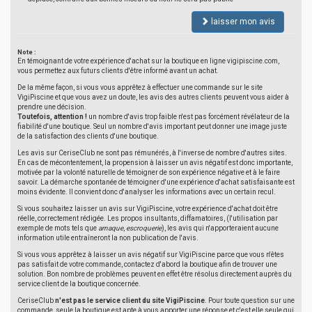
laisser mon avis
Note :
En témoignant de votre expérience d'achat sur la boutique en ligne vigipiscine.com,
vous permettez aux futurs clients d'être informé avant un achat.
De la même façon, si vous vous apprêtez à effectuer une commande sur le site
VigiPiscine et que vous avez un doute, les avis des autres clients peuvent vous aider à
prendre une décision.
Toutefois, attention !
un nombre d'avis trop faible n'est pas forcément révélateur de la
fiabilité d'une boutique. Seul un nombre d'avis important peut donner une image juste
de la satisfaction des clients d'une boutique.
Les avis sur CeriseClub ne sont pas rémunérés, à l'inverse de nombre d'autres sites.
En cas de mécontentement, la propension à laisser un avis négatif est donc importante,
motivée par la volonté naturelle de témoigner de son expérience négative et à le faire
savoir. La démarche spontanée de témoigner d'une expérience d'achat satisfaisante est
moins évidente. Il convient donc d'analyser les informations avec un certain recul.
Si vous souhaitez laisser un avis sur VigiPiscine, votre expérience d'achat doit être
réelle, correctement rédigée. Les propos insultants, diffamatoires, (l'utilisation par
exemple de mots tels que
arnaque
,
escroquerie
), les avis qui n'apporteraient aucune
information utile entraîneront la non publication de l'avis.
Si vous vous apprêtez à laisser un avis négatif sur VigiPiscine parce que vous n'êtes
pas satisfait de votre commande, contactez d'abord la boutique afin de trouver une
solution. Bon nombre de problèmes peuvent en effet être résolus directement auprès du
service client de la boutique concernée.
CeriseClub
n'est pas le service client du site VigiPiscine
. Pour toute question sur une
commande, seule la boutique est apte à vous apporter une réponse et c'est elle seule qui