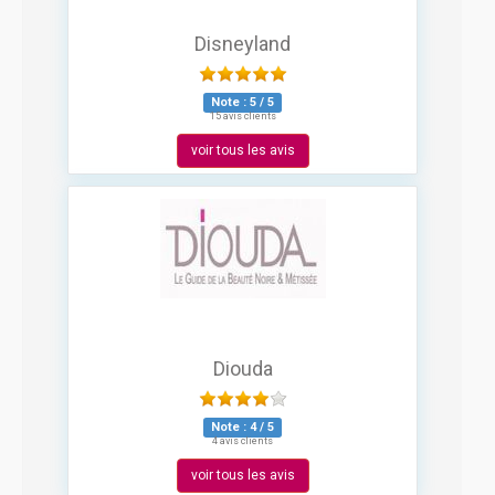
Disneyland
Note :
5
/
5
15 avis clients
voir tous les avis
Diouda
Note :
4
/
5
4 avis clients
voir tous les avis