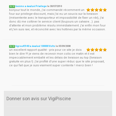
benmo a évalué Privilege
le
30/07/2010
5
/
5
bonjour tout le monde, j'ai commandé récemment un
four sur privilege-discount, mais j'ai eu un soucis sur la livraison
(mésentente avec le transporteur et impossibilité de fixer un rdv), j'ai
donc dû me coltiner le service client (toujours un calvaire...). pas
d'attente et mon problème résolu immédiatement. j'ai enfin mon four
et j'en suis ravi, et réconcilié avec les hotlines par la même occasion.
tigrou45140 a évalué 100000 Volts
le
05/09/2008
5
/
5
un excellent rapport qualité - prix pour ce site je dois
bien le dire !!! je viens de recevoir mon colis ce matin et il est
impeccablement emballé et les délais de livraison au top (livraison
gratuite en plus !). j'ai profité d'une super réduc que le site proposait,
ce qui fait que je suis vraiment super contente ! merci bien !
Donner son avis sur VigiPiscine