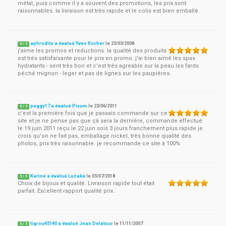
métal, puis comme il y a souvent des promotions, les prix sont
raisonnables. la livraison est très rapide et le colis est bien emballé.
aphrodite a évalué Yves Rocher
le
25/03/2008
5
/
5
j'aime les promos et reductions. la qualité des produits
est très satisfaisante pour le prix en promo. j'ai bien aimé les spas
hydratants - sent très bon et c'est très agreable sur la peau.les fards
péché mignon - leger et pas de lignes sur les paupières.
peggy17 a évalué Pixum
le
23/06/2011
5
/
5
c'est la première fois que je passais commande sur ce
site et je ne pense pas que çà sera la dernière, commande effectué
le 19 juin 2011 reçu le 22 juin sois 3 jours franchement plus rapide je
crois qu'on ne fait pas, emballage nickel, très bonne qualité des
photos, prix très raisonnable. je recommande ce site à 100%
Karine a évalué Luzaka
le
05/07/2018
5
/
5
Choix de bijoux et qualité. Livraison rapide tout était
parfait. Excellent rapport qualité prix .
tigrou45140 a évalué Jean Delatour
le
11/11/2007
5
/
5