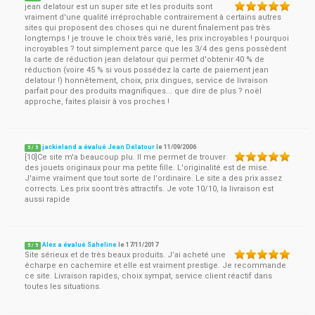
jean delatour est un super site et les produits sont
vraiment d'une qualité irréprochable contrairement à certains autres
sites qui proposent des choses qui ne durent finalement pas très
longtemps ! je trouve le choix très varié, les prix incroyables ! pourquoi
incroyables ? tout simplement parce que les 3/4 des gens possèdent
la carte de réduction jean delatour qui permet d'obtenir 40 % de
réduction (voire 45 % si vous possédez la carte de paiement jean
delatour !) honnêtement, choix, prix dingues, service de livraison
parfait pour des produits magnifiques... que dire de plus ? noël
approche, faites plaisir à vos proches !
jackieland a évalué Jean Delatour
le
11/09/2006
5
/
5
[10]Ce site m'a beaucoup plu. Il me permet de trouver
des jouets originaux pour ma petite fille. L'originalité est de mise.
J'aime vraiment que tout sorte de l'ordinaire. Le site a des prix assez
corrects. Les prix soont très attractifs. Je vote 10/10, la livraison est
aussi rapide
Alex a évalué Saheline
le
17/11/2017
5
/
5
Site sérieux et de très beaux produits. J’ai acheté une
écharpe en cachemire et elle est vraiment prestige. Je recommande
ce site. Livraison rapides, choix sympat, service client réactif dans
toutes les situations.