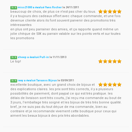
miss21000 a évalué Yves Rocher
le
24/11/2011
5
/
5
beaucoup de choix, de plus ce n'est pas cher du tous.
il y a toujours des cadeaux offert avec chaque commande, et une fois
devenue cliente alors ils font souvent parvenir des promotions très
intéressantes
en plus ont peu parrainer des amies, et ça rapporte quand même un
jolie chèque de 50€ au parrain valable sur les points verts et sur toutes
les promotions
sheep a évalué Pull-in
le
11/11/2013
5
/
5
Le top!
ievy a évalué Tanaxos Bijoux
le
03/09/2011
5
/
5
excellente boutique, avec un grand choix de bijoux et
des explications claires. les prix sont très corrects, il y a plusieurs
possibilités de paiement, dont paypal ce qui est très pratique. les
délais de livraison sont très courts, j'ai reçu ma commande au bout de
3 jours, l'emballage très soigné et les bijoux de très très bonne qualité.
bref, je ne suis pas du tout déçue de ma commande, bien au
contraire et je recommande vivement cette boutique pour ceux qui
aiment les beaux bijoux à des prix très abordables.