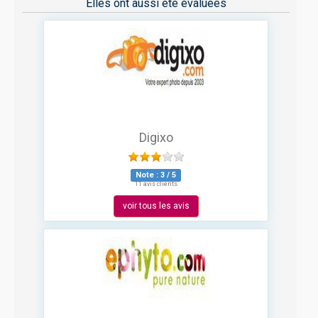
Elles ont aussi été évaluées
Digixo
Note :
3
/
5
11 avis clients
voir tous les avis