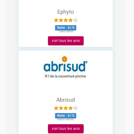
Ephyto
Note :
4
/
5
1 avis client
voir tous les avis
Abrisud
Note :
4
/
5
4 avis clients
voir tous les avis