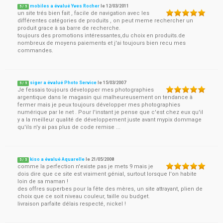
mobiles a évalué Yves Rocher
le
12/03/2011
5
/
5
un site trés bien fait , facile de navigation avec les
différentes catégories de produits , on peut meme rechercher un
produit grace à sa barre de recherche.
toujours des promotions intéressantes,du choix en produits.de
nombreux de moyens paiements et j'ai toujours bien recu mes
commandes.
siger a évalué Photo Service
le
15/03/2007
5
/
5
Je fessais toujours développer mes photographies
argentique dans le magasin qui malheureusement on tendance à
fermer mais je peux toujours développer mes photographies
numérique par le net . Pour l'instant je pense que c'est chez eux qu'il
y a la meilleur qualité de développement juste avant mypix dommage
qu'ils n'y ai pas plus de code remise ...
kiso a évalué Aquarelle
le
21/05/2008
5
/
5
comme la perfection n'existe pas je mets 9 mais je
dois dire que ce site est vraiment génial, surtout lorsque l'on habite
loin de sa maman !
des offres superbes pour la fête des mères, un site attrayant, plien de
choix que ce soit niveau couleur, taille ou budget.
livraison parfaite délais respecté, nickel !