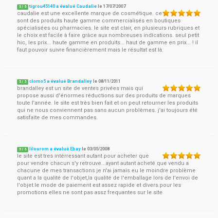
tigrou45140 a évalué Caudalie
le
17/07/2007
5
/
5
caudalie est une excellente marque de cosmétique. ce
sont des produits haute gamme commercialisés en boutiques
spécialisées ou pharmacies. le site est clair, en plusieurs rubriques et
le choix est facile à faire grâce aux nombreuses indications. seul petit
hic, les prix... haute gamme en produits... haut de gamme en prix... ! il
faut pouvoir suivre financièrement mais le résultat est là.
clomo5 a évalué Brandalley
le
08/11/2011
5
/
5
brandalley est un site de ventes privées mais qui
propose aussi d'énormes réductions sur des produits de marques
toute l'année. le site est très bien fait et on peut retourner les produits
qui ne nous conviennent pas sans aucun problèmes. j'ai toujours été
satisfaite de mes commandes.
lilourom a évalué Ebay
le
03/05/2008
5
/
5
le site est tres intérressant autant pour acheter que
pour vendre chacun s'y retrouve...ayant autant acheté que vendu a
chacune de mes transactions je n'ai jamais eu le moindre problème
quant a la qualité de l'objet,la qualité de l'emballage lors de l'envoi de
l'objet.le mode de paiement est assez rapide et divers.pour les
promotions elles ne sont pas assz frequantes sur le site