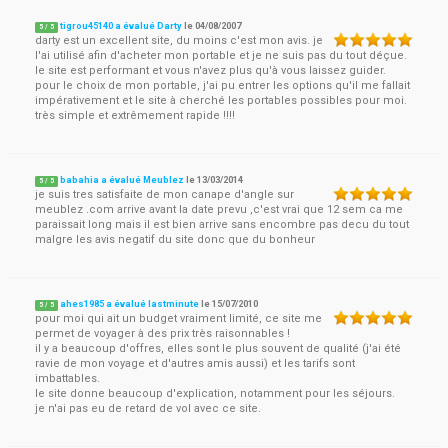
tigrou45140 a évalué Darty
le
04/08/2007
5
/
5
darty est un excellent site, du moins c'est mon avis. je
l'ai utilisé afin d'acheter mon portable et je ne suis pas du tout déçue.
le site est performant et vous n'avez plus qu'à vous laissez guider.
pour le choix de mon portable, j'ai pu entrer les options qu'il me fallait
impérativement et le site à cherché les portables possibles pour moi.
très simple et extrêmement rapide !!!!
babahia a évalué Meublez
le
13/03/2014
5
/
5
je suis tres satisfaite de mon canape d'angle sur
meublez .com arrive avant la date prevu ,c'est vrai que 12 sem ca me
paraissait long mais il est bien arrive sans encombre pas decu du tout
malgre les avis negatif du site donc que du bonheur
ahes1985 a évalué lastminute
le
15/07/2010
5
/
5
pour moi qui ait un budget vraiment limité, ce site me
permet de voyager à des prix très raisonnables !
il y a beaucoup d'offres, elles sont le plus souvent de qualité (j'ai été
ravie de mon voyage et d'autres amis aussi) et les tarifs sont
imbattables.
le site donne beaucoup d'explication, notamment pour les séjours.
je n'ai pas eu de retard de vol avec ce site.