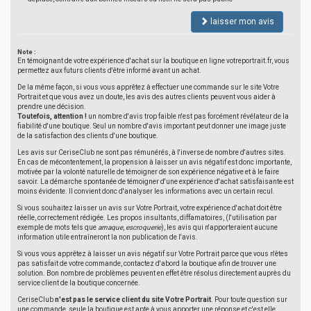
laisser mon avis
Note :
En témoignant de votre expérience d'achat sur la boutique en ligne votreportrait.fr, vous
permettez aux futurs clients d'être informé avant un achat.
De la même façon, si vous vous apprêtez à effectuer une commande sur le site Votre
Portrait et que vous avez un doute, les avis des autres clients peuvent vous aider à
prendre une décision.
Toutefois, attention !
un nombre d'avis trop faible n'est pas forcément révélateur de la
fiabilité d'une boutique. Seul un nombre d'avis important peut donner une image juste
de la satisfaction des clients d'une boutique.
Les avis sur CeriseClub ne sont pas rémunérés, à l'inverse de nombre d'autres sites.
En cas de mécontentement, la propension à laisser un avis négatif est donc importante,
motivée par la volonté naturelle de témoigner de son expérience négative et à le faire
savoir. La démarche spontanée de témoigner d'une expérience d'achat satisfaisante est
moins évidente. Il convient donc d'analyser les informations avec un certain recul.
Si vous souhaitez laisser un avis sur Votre Portrait, votre expérience d'achat doit être
réelle, correctement rédigée. Les propos insultants, diffamatoires, (l'utilisation par
exemple de mots tels que
arnaque
,
escroquerie
), les avis qui n'apporteraient aucune
information utile entraîneront la non publication de l'avis.
Si vous vous apprêtez à laisser un avis négatif sur Votre Portrait parce que vous n'êtes
pas satisfait de votre commande, contactez d'abord la boutique afin de trouver une
solution. Bon nombre de problèmes peuvent en effet être résolus directement auprès du
service client de la boutique concernée.
CeriseClub
n'est pas le service client du site Votre Portrait
. Pour toute question sur
une commande, seule la boutique est apte à vous apporter une réponse et c'est elle