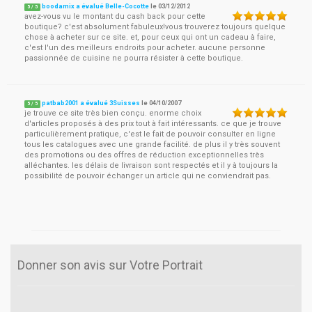
boodamix a évalué Belle-Cocotte
le
03/12/2012
5
/
5
avez-vous vu le montant du cash back pour cette
boutique? c'est absolument fabuleux!vous trouverez toujours quelque
chose à acheter sur ce site. et, pour ceux qui ont un cadeau à faire,
c'est l'un des meilleurs endroits pour acheter. aucune personne
passionnée de cuisine ne pourra résister à cette boutique.
patbab2001 a évalué 3Suisses
le
04/10/2007
5
/
5
je trouve ce site très bien conçu. enorme choix
d'articles proposés à des prix tout à fait intéressants. ce que je trouve
particulièrement pratique, c'est le fait de pouvoir consulter en ligne
tous les catalogues avec une grande facilité. de plus il y très souvent
des promotions ou des offres de réduction exceptionnelles très
alléchantes. les délais de livraison sont respectés et il y à toujours la
possibilité de pouvoir échanger un article qui ne conviendrait pas.
Donner son avis sur Votre Portrait