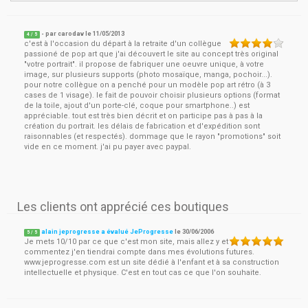
- par
carodav
le
11/05/2013
4
/ 5
c'est à l'occasion du départ à la retraite d'un collègue
passioné de pop art que j'ai découvert le site au concept très original
"votre portrait". il propose de fabriquer une oeuvre unique, à votre
image, sur plusieurs supports (photo mosaïque, manga, pochoir...).
pour notre collègue on a penché pour un modèle pop art rétro (à 3
cases de 1 visage). le fait de pouvoir choisir plusieurs options (format
de la toile, ajout d'un porte-clé, coque pour smartphone..) est
appréciable. tout est très bien décrit et on participe pas à pas à la
création du portrait. les délais de fabrication et d'expédition sont
raisonnables (et respectés). dommage que le rayon "promotions" soit
vide en ce moment. j'ai pu payer avec paypal.
Les clients ont apprécié ces boutiques
alain jeprogresse a évalué JeProgresse
le
30/06/2006
5
/
5
Je mets 10/10 par ce que c'est mon site, mais allez y et
commentez j'en tiendrai compte dans mes évolutions futures.
www.jeprogresse.com est un site dédié à l'enfant et à sa construction
intellectuelle et physique. C'est en tout cas ce que l'on souhaite.