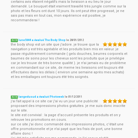
certains avis étaient négatifs mais la livraison a eu lieu le jour
demandé. Le bouquet était vraiment travaillé très jungle comme sur la
photo et les fleurs ont duré 10 jours. Ils ont peut être progressé, je ne
sais pas mais en tout cas, mon expérience est positive, je
recommanderai !
lune5644 a évalué The Body Shop
le
28/01/2012
5
/
5
the body shop est un site que j'adore. je trouve que la
navigation y est très agréable et les produits bien mis en valeur. je
passe régulièrement commande ( gels douches, beurres corporels et
baumes de soins pour les cheveux sont les produits que je privilégie
car je les trouve de très bonne qualité ). je n'ai jamais eu de problème
en commandant sur ce site, de meme les livraisons ont toujours été
effectuées dans les délais ( environ une semaine après mes achats)
et les emballages ont toujours été très soignés.
langedusud a évalué Photoweb
le
01/12/2011
5
/
5
j'ai fait appel à ce site car j'ai vu un jour une publicité
proposant des impressions photos gratuites. je me suis donc inscrite
sur le site.
le site est convivial : la page d'accueil présente les produits et on y
retrouve les promotions en cours.
sur ce site j'ai donc commandé des impressions photos, c'était une
offre promotionnelle et je n'ai payé que les frais de port, une bonne
affaire donc !