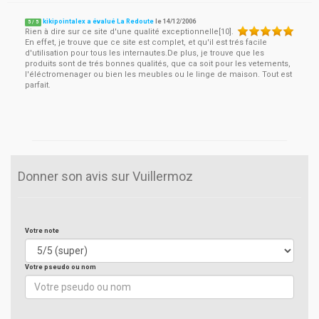
kikipointalex a évalué La Redoute
le
14/12/2006
5
/
5
Rien à dire sur ce site d'une qualité exceptionnelle[10].
En effet, je trouve que ce site est complet, et qu'il est trés facile
d'utilisation pour tous les internautes.De plus, je trouve que les
produits sont de trés bonnes qualités, que ca soit pour les vetements,
l'éléctromenager ou bien les meubles ou le linge de maison. Tout est
parfait.
Donner son avis sur Vuillermoz
Votre note
Votre pseudo ou nom