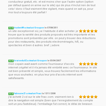
conducteur gratuit, etc. et est moins cher que l'autre option (option
par défaut quand on arrive sur le site) qui de plus n'inclut rien de tout
cela ! donc il faut vraiment être vigilant, mais quand on sait ça, pour
moi tout a toujours été parfait !
truden89 a évalué Groupon
le
07/08/2011
5
/
5
un site exceptionnel où j ai l habitude d aller acheter. je
trouve que la variété des produits proposés est très importante et les
promotions sont présentée par ville. on peut y trouver des réductions
pour des restaurants, des produits electroménagés, hifi, ou
spectacles et bien d autres. bref. j adore.
braisedu02 a évalué Groupon
le
05/04/2007
5
/
5
mon copain avait avant comme fournisseur d'accés
internet cégétel et il n'a jamais été embété avec ce fournisseur. le site
est bien présenté et simple, vous trouvez facilement les informations
que vous souhaitez. en plus leur prix d'accés internet sont
satisfaisants.
faboune21 a évalué Fnac
le
15/11/2008
5
/
5
j'ai acheté 2 cd sur le site fnac.com. vraiment rien à
dire la navigation est simple (bien que l'enregistrement du compte
soit un peu fastidieux). l'emballage fut correct, le délai de livraison