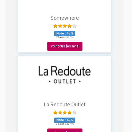
Somewhere
Note :
4
/
5
19 avis clients
voir tous les avis
La Redoute Outlet
Note :
4
/
5
25 avis clients