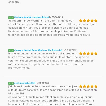
cadeaux.
Cerise a évalué Jacques Briant
le
07/06/2018
5
/
5
Je recommande vivement. 1ère commande et tout
c'est très bien passé. Commande effectuée le 28 mai, départ le 5 juin
et livraison le 7 juin. Tous les plants étaient en bonne santé et la
livraison conforme à la commande. Je précise que l'hôtesse
téléphonique de la Société Briant a été très aimable et à l'écoute.
cherry a évalué Anne Weyburn (La Redoute)
le
17/07/2007
5
/
5
le site incontournable de toutes celles qui apprécient
le style "executive woman", sans oublier le confort. une ligne de
vêtements toujours impeccable, à des prix relativement abordables,
même si on peut regretter le nombre trop limité des offres
promotionnelles.
ccelia a évalué Sixt
le
08/08/2008
5
/
5
j'ai réservé plusieurs fois des voitures chez eux et j'en
ai toujours été satisfaite. ils ont des prix très bas et les voitures sont en
très bon état.
en revanche, il faut faire très attention sur le site à bien cliquer sur
l'onglet "voitures de vacances". en effet, dans ce cas, en général, la
location inclut la réduction de franchise, kilométrage illimité, 2eme