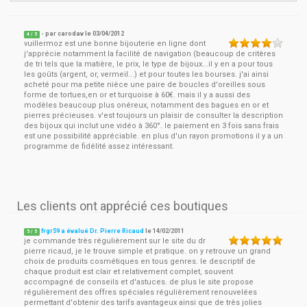
- par
carodav
le
03/04/2012
4
/ 5
vuillermoz est une bonne bijouterie en ligne dont
j'apprécie notamment la facilité de navigation (beaucoup de critères
de tri tels que la matière, le prix, le type de bijoux...il y en a pour tous
les goûts (argent, or, vermeil...) et pour toutes les bourses. j'ai ainsi
acheté pour ma petite nièce une paire de boucles d'oreilles sous
forme de tortues,en or et turquoise à 60€. mais il y a aussi des
modèles beaucoup plus onéreux, notamment des bagues en or et
pierres précieuses. v'est toujours un plaisir de consulter la description
des bijoux qui inclut une vidéo à 360°. le paiement en 3 fois sans frais
est une possibilité appréciable. en plus d'un rayon promotions il y a un
programme de fidélité assez intéressant.
Les clients ont apprécié ces boutiques
frgr59 a évalué Dr. Pierre Ricaud
le
14/02/2011
5
/
5
je commande très régulièrement sur le site du dr
pierre ricaud, je le trouve simple et pratique. on y retrouve un grand
choix de produits cosmétiques en tous genres. le descriptif de
chaque produit est clair et relativement complet, souvent
accompagné de conseils et d'astuces. de plus le site propose
régulièrement des offres spéciales régulièrement renouvelées
permettant d'obtenir des tarifs avantageux ainsi que de très jolies