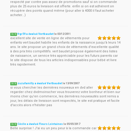
respecté par contre pas assez de promotions sauf si on commande
plus de 25 euros la livraison est offerte. enfin si on est adhérent on
récupère des points quand même (pour aller à 4000 il faut acheter
acheter...)
frgr59 a évalué Vertbaudet
le
03/12/2011
5
/
5
excellent site de vente en ligne de vêtements pour
enfants vert baudet habille les enfants de la naissance jusqu'à leurs 14
ans. le site propose un grand choix de vêtements d'excellente qualité
à des prix très compétitifs. vert baudet propose également des listes
de naissance, un service très appréciable pour les futurs parents car
le site dispose de tous les articles indispensables pour bébé et livre
très rapidement.
zuzufamilly a évalué Vertbaudet
le
13/09/2007
5
/
5
si vous chercher les dernières nouveaux en dvd aller
regarder chez dvdmoinscher vous trouverez votre bonheur et bien sur
moins cher qu'en commerce, les dernières nouveautés sont remis a
jour, les délais de livraison sont respectés, le site est pratique et facile
d'accès alors n'hésiter pas
Cécile a évalué Fleurs Lointaines
le
05/05/2017
5
/
5
Belle surprise ! J'ai eu un peu peur à la commande car