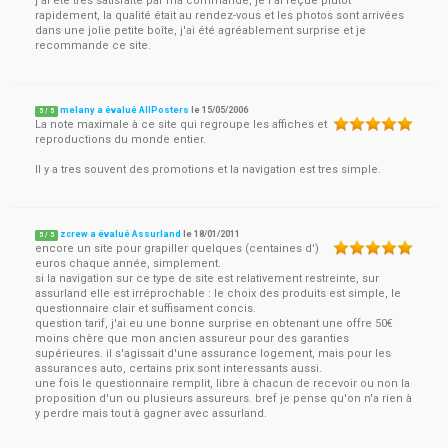
j'ai été très satisfaite par ma commande, je l'ai reçue plutôt
rapidement, la qualité était au rendez-vous et les photos sont arrivées
dans une jolie petite boîte, j'ai été agréablement surprise et je
recommande ce site.
melany a évalué AllPosters
le
15/05/2006
5
/
5
La note maximale à ce site qui regroupe les affiches et
reproductions du monde entier.
Il y a tres souvent des promotions et la navigation est tres simple.
zcrew a évalué Assurland
le
18/01/2011
5
/
5
encore un site pour grapiller quelques (centaines d')
euros chaque année, simplement.
si la navigation sur ce type de site est relativement restreinte, sur
assurland elle est irréprochable : le choix des produits est simple, le
questionnaire clair et suffisament concis.
question tarif, j'ai eu une bonne surprise en obtenant une offre 50€
moins chère que mon ancien assureur pour des garanties
supérieures. il s'agissait d'une assurance logement, mais pour les
assurances auto, certains prix sont interessants aussi.
une fois le questionnaire remplit, libre à chacun de recevoir ou non la
proposition d'un ou plusieurs assureurs. bref je pense qu'on n'a rien à
y perdre mais tout à gagner avec assurland.