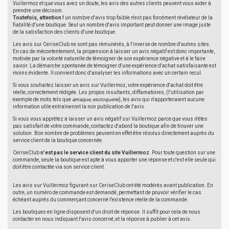
Vuillermoz et que vous avez un doute, les avis des autres clients peuvent vous aider à
prendre une décision.
Toutefois, attention !
un nombre d'avis trop faible n'est pas forcément révélateur de la
fiabilité d'une boutique. Seul un nombre d'avis important peut donner une image juste
de la satisfaction des clients d'une boutique.
Les avis sur CeriseClub ne sont pas rémunérés, à l'inverse de nombre d'autres sites.
En cas de mécontentement, la propension à laisser un avis négatif est donc importante,
motivée par la volonté naturelle de témoigner de son expérience négative et à le faire
savoir. La démarche spontanée de témoigner d'une expérience d'achat satisfaisante est
moins évidente. Il convient donc d'analyser les informations avec un certain recul.
Si vous souhaitez laisser un avis sur Vuillermoz, votre expérience d'achat doit être
réelle, correctement rédigée. Les propos insultants, diffamatoires, (l'utilisation par
exemple de mots tels que
arnaque
,
escroquerie
), les avis qui n'apporteraient aucune
information utile entraîneront la non publication de l'avis.
Si vous vous apprêtez à laisser un avis négatif sur Vuillermoz parce que vous n'êtes
pas satisfait de votre commande, contactez d'abord la boutique afin de trouver une
solution. Bon nombre de problèmes peuvent en effet être résolus directement auprès du
service client de la boutique concernée.
CeriseClub
n'est pas le service client du site Vuillermoz
. Pour toute question sur une
commande, seule la boutique est apte à vous apporter une réponse et c'est elle seule qui
doit être contactée via son service client.
Les avis sur Vuillermoz figurant sur CeriseClub ont été modérés avant publication. En
outre, un numéro de commande est demandé, permettant de pouvoir vérifier le cas
échéant auprès du commerçant concerné l'existence réelle de la commande.
Les boutiques en ligne disposent d'un droit de réponse. Il suffit pour cela de nous
contacter en nous indiquant l'avis concerné, et la réponse à publier à cet avis.