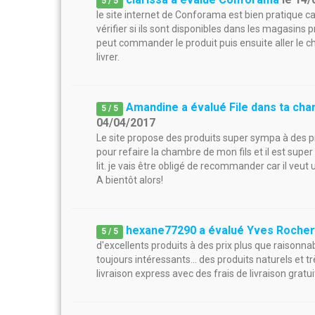
5
/
5
le site internet de Conforama est bien pratique car
vérifier si ils sont disponibles dans les magasins
peut commander le produit puis ensuite aller le c
livrer.
Amandine a évalué File dans ta ch
5
/
5
04/04/2017
Le site propose des produits super sympa à des pr
pour refaire la chambre de mon fils et il est super 
lit. je vais être obligé de recommander car il veut un
A bientôt alors!
hexane77290 a évalué Yves Roche
5
/
5
d'excellents produits à des prix plus que raisonna
toujours intéressants... des produits naturels et t
livraison express avec des frais de livraison gratui