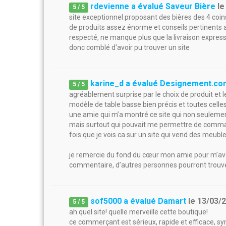
rdevienne a évalué Saveur Bière
l
5
/
5
site exceptionnel proposant des bières des 4 coin
de produits assez énorme et conseils pertinents af
respecté, ne manque plus que la livraison express
donc comblé d'avoir pu trouver un site
karine_d a évalué Designement.co
5
/
5
agréablement surprise par le choix de produit et
modèle de table basse bien précis et toutes celles
une amie qui m’a montré ce site qui non seulemen
mais surtout qui pouvait me permettre de comman
fois que je vois ca sur un site qui vend des meuble
je remercie du fond du cœur mon amie pour m’avoir 
commentaire, d’autres personnes pourront trouver
sof5000 a évalué Damart
le
13/03/
5
/
5
ah quel site! quelle merveille cette boutique!
ce commerçant est sérieux, rapide et efficace, sym