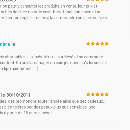
 on peut y consulter les produits en vente, leur prix et
 proches de chez nous. le cash-back fonctionne bien et on
hercher (on règle la moitié à la commande) ou alors se faire
ambre
le
ix abordables. J'ai acheté un lit surélevé et sa commode
content. Il a pu s’aménager un coin jeux rien qu'à lui sous le
 tipi maintenant.... :)
r
le
30/10/2011
bles, des promotions toute l'année ainsi que des cadeaux...
rès bien tolérés par des peaux plus que sensibles. une
ts à partir de 15 euro d'achat.