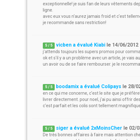
exceptionnelle! je suis fan de leurs vêtements dep
ligne.
avec eux vous n'aurez jamais froid et c'est tellem
je recommande sans restriction!
vicben a évalué Kiabi
le
14/06/2012
5
/
5
j'attends toujours les supers promos pour command
ok et s'il y a un problème avec un article, je vais 
un avoir ou de se faire rembourser. je le recomm
boodamix a évalué Colipays
le
28/0
5
/
5
en ce qui me concerne, c'est le site que je préfère
livrer directement. pour noel, j'ai pu ainsi offrir d
c'est parfait et les colis sont tellement magnifiqu
siger a évalué 2xMoinsCher
le
02/0
5
/
5
De très bonnes affaires à faire mais attention ch