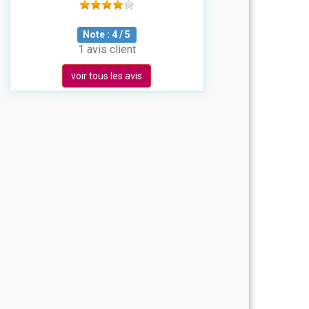
Note :
4
/
5
1 avis client
voir tous les avis