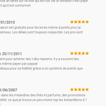
rbe affaires sur ce site qui est sûr car le vendeur n'est payé
et qu'il est conforme!
/01/2010
aison est gratuite pour les livres même à petits prix j'ai
sérieux. Les délais sont toujours respectés. Les prix sont
e
25/11/2011
uvent pour acheter des t disc tassimo. il y a souvent des
eux même payer par paypal
adeaux pour sa fidélité grâce a un système de points que
1/06/2007
re dans les méandres des thés et parfums, des promotions
élité: ce que je trouve un peu moins top les échantillons à 1
!