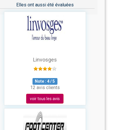
Elles ont aussi été évaluées
Linvosges
Note :
4
/
5
12 avis clients
voir tous les avis