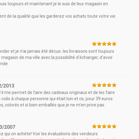
uis toujours et maintenant je le suis de leur magasin en
ent de la qualité que les garderez vos achats toute votre vie.
er et je n'ai jamais été décue. les livraisons sont toujours
au magasin de ma ville avec la possibilité d'échanger, d'avoir
ande.
2/2013
! il me permet de faire des cadeaux originaux et de les faire
es colis à chaque personne qui était loin et ce, pour 39 euros.
es, colorés et si bien emballés que je ne m'en prive pas.
3/2007
ez qui on achète! Voir les évaluations des vendeurs