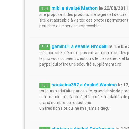
miki a évalué Mathon
le
20/08/2011
5
/
5
site proposant des produits ménagers et de cuisine 
site est agréable à visiter, des photos permettent d
peu cher et le service impeccable.
gamin01 a évalué Grosbill
le
15/05/
5
/
5
très bon site , sérieux , pas extraordinaire sur l
le prix vous convient c'est un site très sérieux et 
paypal qui offre une sécurité supplémentaire
soukaina357 a évalué Wanimo
le
13
5
/
5
toujours satisfaite par ce site. grand choix de prod
commande très facile à effectuée. modalités de pa
grand nombre de réductions.
un très bon site qui ne m'a jamais déçu
clarissa a évalué Conforama
le
14/