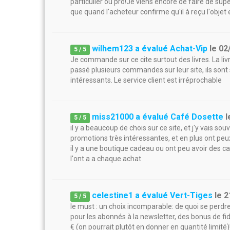
particulier ou pro!Je viens encore de faire de supe
que quand l'acheteur confirme qu'il à reçu l'objet 
wilhem123 a évalué Achat-Vip
le
02
5
/
5
Je commande sur ce cite surtout des livres. La livr
passé plusieurs commandes sur leur site, ils sont 
intéressants. Le service client est irréprochable
miss21000 a évalué Café Dosette
l
5
/
5
il y a beaucoup de chois sur ce site, et j'y vais so
promotions très intéressantes, et en plus ont p
il y a une boutique cadeau ou ont peu avoir des c
l'ont a a chaque achat
celestine1 a évalué Vert-Tiges
le
2
5
/
5
le must : un choix incomparable: de quoi se perd
pour les abonnés à la newsletter, des bonus de fid
€ (on pourrait plutôt en donner en quantité limité)