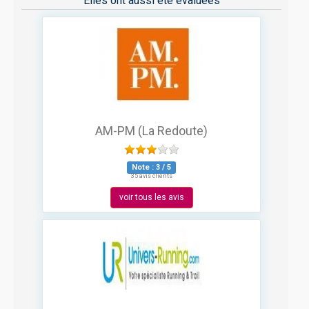
Elles ont aussi été évaluées
AM-PM (La Redoute)
Note :
3
/
5
35 avis clients
voir tous les avis