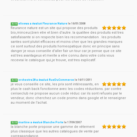
elioeva a évalué Fleurance Nature
le
16/01/2008
5
/
5
fleurance nature est un site qui propose des produits
bio,minceur,bien etre et bien d'autre. la qualitee des produits est tres
satisfaisante si on respecte bien les recommandation . les produits
santes sont plutot efficaces et moins cher que les grandes marques
ce sont surtout des produits homeopatique donc en principe sans
danger je vous conseille d'aller fair un tour car je pense que ce site
est tres avantageux et merite a etre connu.dans votre colis vous
recevrai le catalogue qui,je trouve, est tres explicatif.
orchestre28 a évalué RueDuCommerce
le
16/11/2011
5
/
5
je vous conseille ce site, les prix sont intéressants, en
plus le cash back fonctionne avec les codes réductions. par contre
ceriseclub ne propose aucun code réduc car ils sont refusés par le
vendeur, donc cherchez un code promo dans google et le renseigner
au moment de l'achat.
martine a évalué Blanche Porte
le
17/09/2007
5
/
5
la blanche porte propose une gamme de vêtement
plus classique que les autres catalogues de vente par
correspondance.