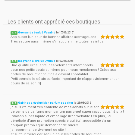
Les clients ont apprécié ces boutiques
Geeraert a évalué Vavabid
le
17/09/2017
5
/
5
App super fun pour de bonnes affaires avantageuses.
Très secure aussi même s'il faut bien lire toutes les infos
magyann a évalué Cyrillus
le
02/06/2006
5
/
5
Une qualité excellente, des vêtements intemporels
pour nos petits bouts et même pour nous mesdames ! Grâce aux
codes de réduction tout cela devient abordable!
Petit bémole le délais parfaois important de réapprovisionement en
cours de saison.[9]
Gabinos a évalué Mon parfum pas cher
le
28/08/2012
5
/
5
je suis vraiment très contente de mes achats sur le site
de vente de parfums mon parfum pas cher! super rapport qualité prix !
livraison super rapide et emballage irréprochable ! en plus, j'ai
bénéficié d'une promotion spéciale qui était accessible via un
coupon promo ! que demander de mieux !
je recommande vivement ce site !
et surtout merci ceriseclub pour les codes de reduction!