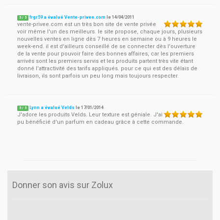
frgr59 a évalué Vente-privee.com
le
14/04/2011
5
/
5
vente-privee.com est un très bon site de vente privée
voir même l'un des meilleurs. le site propose, chaque jours, plusieurs
nouvelles ventes en ligne dès 7 heures en semaine ou à 9 heures le
week-end. il est d'ailleurs conseillé de se connecter dès l'ouverture
de la vente pour pouvoir faire des bonnes affaires, car les premiers
arrivés sont les premiers servis et les produits partent très vite étant
donné l'attractivité des tarifs appliqués. pour ce qui est des délais de
livraison, ils sont parfois un peu long mais toujours respecter.
Lynn a évalué Velds
le
17/01/2014
5
/
5
J'adore les produits Velds. Leur texture est géniale. J'ai
pu bénéficié d'un parfum en cadeau grâce à cette commande.
Donner son avis sur Zolux