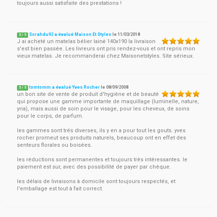
toujours aussi satisfaite des prestations !
Sorahdu92 a évalué Maison Et Styles
le
11/03/2018
5
/
5
J ai acheté un matelas bélier lainė 140x190 la livraison
s'est bien passée. Les livreurs ont pris rendez-vous et ont repris mon
vieux matelas. Je recommanderai chez Maisonetstyles. Site sérieux.
tomtomm a évalué Yves Rocher
le
08/09/2008
5
/
5
un bon site de vente de produit d'hygiène et de beauté
qui propose une gamme importante de maquillage (luminelle, nature,
yria), mais aussi de soin pour le visage, pour les cheveux, de soins
pour le corps, de parfum.
les gammes sont trés diverses, ils y en a pour tout les gouts. yves
rocher promeut ses produits naturels, beaucoup ont en effet des
senteurs florales ou boisées.
les réductions sont permanentes et toujours très intéressantes. le
paiement est sur, avec des possibilité de payer par chèque.
les délais de livraisons à domicile sont toujours respectés, et
l'emballage est tout à fait correct.