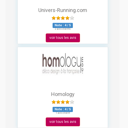
Univers-Running.com
Note :
4
/
5
2 avis clients
voir tous les avis
Homology
Note :
4
/
5
1 avis client
voir tous les avis