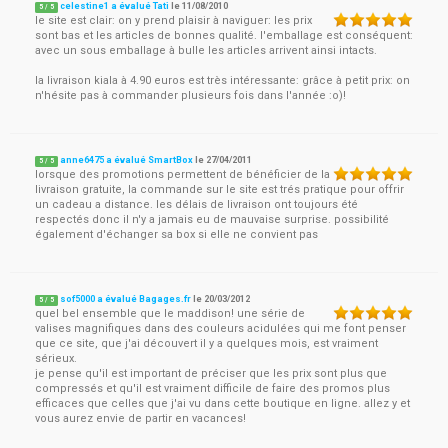
celestine1 a évalué Tati
le
11/08/2010
5
/
5
le site est clair: on y prend plaisir à naviguer: les prix
sont bas et les articles de bonnes qualité. l'emballage est conséquent:
avec un sous emballage à bulle les articles arrivent ainsi intacts.
la livraison kiala à 4.90 euros est très intéressante: grâce à petit prix: on
n'hésite pas à commander plusieurs fois dans l'année :o)!
anne6475 a évalué SmartBox
le
27/04/2011
5
/
5
lorsque des promotions permettent de bénéficier de la
livraison gratuite, la commande sur le site est trés pratique pour offrir
un cadeau a distance. les délais de livraison ont toujours été
respectés donc il n'y a jamais eu de mauvaise surprise. possibilité
également d'échanger sa box si elle ne convient pas
sof5000 a évalué Bagages.fr
le
20/03/2012
5
/
5
quel bel ensemble que le maddison! une série de
valises magnifiques dans des couleurs acidulées qui me font penser
que ce site, que j'ai découvert il y a quelques mois, est vraiment
sérieux.
je pense qu'il est important de préciser que les prix sont plus que
compressés et qu'il est vraiment difficile de faire des promos plus
efficaces que celles que j'ai vu dans cette boutique en ligne. allez y et
vous aurez envie de partir en vacances!