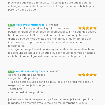
plus classique sans être ringard, ni vieillot. je trouve que les autres
catalogue visent surtout une clientèle très jeune. on ne s'habille pas
pareil à 40 ans qu'à 20.
zcrew a évalué Marionnaud
le
15/03/2011
5
/
5
rien à redire ! la région dans laquelle je vis est assez
pauvre en grandes enseignes de cosmétiques, il n'y a que des petites
boutiques aux tarifs "luxe". c'est pour cette raison que je fais une
grande partie de mes achats chez marionnaud : du choix, des prix
intéressants, des promotions fréquentes et des frais de port
raisonnables.
si on ajoute une présentation très agréable, des photos mettant bien
les produits en valeur et quelques jeux-concours de temps en temps,
cette boutique en ligne est devenue incontournable pour moi !
ahes1985 a évalué Top Office
le
28/08/2010
5
/
5
ce site n'a que des avantages :
- large choix de produits
- frais de ports gratuits à partir de 15 euros si on se fait livrer dans un
magasin (ce que je fais toujours)
- petits prix
- bonne qualité des produits
j'ai encore acheté un agenda il y a 2 semaines et je l'ai récupéré dans
le magasin de ma ville avec le reste de ma commande, je suis