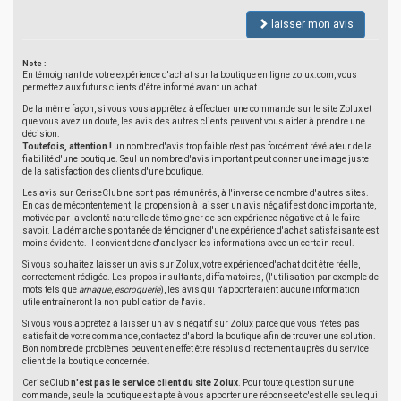
laisser mon avis
Note :
En témoignant de votre expérience d'achat sur la boutique en ligne zolux.com, vous
permettez aux futurs clients d'être informé avant un achat.
De la même façon, si vous vous apprêtez à effectuer une commande sur le site Zolux et
que vous avez un doute, les avis des autres clients peuvent vous aider à prendre une
décision.
Toutefois, attention !
un nombre d'avis trop faible n'est pas forcément révélateur de la
fiabilité d'une boutique. Seul un nombre d'avis important peut donner une image juste
de la satisfaction des clients d'une boutique.
Les avis sur CeriseClub ne sont pas rémunérés, à l'inverse de nombre d'autres sites.
En cas de mécontentement, la propension à laisser un avis négatif est donc importante,
motivée par la volonté naturelle de témoigner de son expérience négative et à le faire
savoir. La démarche spontanée de témoigner d'une expérience d'achat satisfaisante est
moins évidente. Il convient donc d'analyser les informations avec un certain recul.
Si vous souhaitez laisser un avis sur Zolux, votre expérience d'achat doit être réelle,
correctement rédigée. Les propos insultants, diffamatoires, (l'utilisation par exemple de
mots tels que
arnaque
,
escroquerie
), les avis qui n'apporteraient aucune information
utile entraîneront la non publication de l'avis.
Si vous vous apprêtez à laisser un avis négatif sur Zolux parce que vous n'êtes pas
satisfait de votre commande, contactez d'abord la boutique afin de trouver une solution.
Bon nombre de problèmes peuvent en effet être résolus directement auprès du service
client de la boutique concernée.
CeriseClub
n'est pas le service client du site Zolux
. Pour toute question sur une
commande, seule la boutique est apte à vous apporter une réponse et c'est elle seule qui