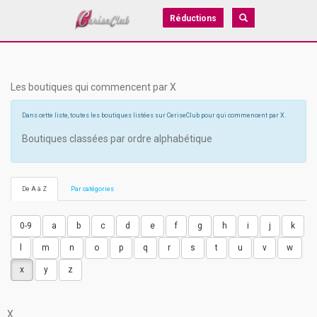
Réductions
Les boutiques qui commencent par X
Dans cette liste, toutes les boutiques listées sur CeriseClub pour qui commencent par X.
Boutiques classées par ordre alphabétique
De A à Z
Par catégories
0-9
a
b
c
d
e
f
g
h
i
j
k
l
m
n
o
p
q
r
s
t
u
v
w
x
y
z
X