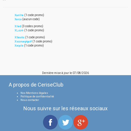
(1 code promo)
Xanlite
(aucun code)
Xerox
(3 codes promo)
Xiled
(1 code promo)
XL.com
(1 code promo)
Xlbootic
(1 code promo)
Xsconceptgolf
(1 code promo)
Xxcycle
Dernière mise à jour le
07/08/2026
A propos de CeriseClub
Nos Mentions légales
Politique de confidentialité
Nous contacter
Nous suivre sur les réseaux sociaux