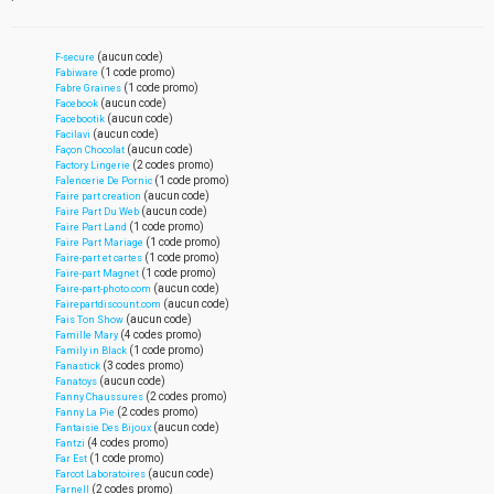
(aucun code)
F-secure
(1 code promo)
Fabiware
(1 code promo)
Fabre Graines
(aucun code)
Facebook
(aucun code)
Facebootik
(aucun code)
Facilavi
(aucun code)
Façon Chocolat
(2 codes promo)
Factory Lingerie
(1 code promo)
FaÏencerie De Pornic
(aucun code)
Faire part creation
(aucun code)
Faire Part Du Web
(1 code promo)
Faire Part Land
(1 code promo)
Faire Part Mariage
(1 code promo)
Faire-part et cartes
(1 code promo)
Faire-part Magnet
(aucun code)
Faire-part-photo.com
(aucun code)
Fairepartdiscount.com
(aucun code)
Fais Ton Show
(4 codes promo)
Famille Mary
(1 code promo)
Family in Black
(3 codes promo)
Fanastick
(aucun code)
Fanatoys
(2 codes promo)
Fanny Chaussures
(2 codes promo)
Fanny La Pie
(aucun code)
Fantaisie Des Bijoux
(4 codes promo)
Fantzi
(1 code promo)
Far Est
(aucun code)
Farcot Laboratoires
(2 codes promo)
Farnell