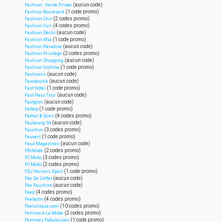
(aucun code)
Fashion - Vente Privée
(1 code promo)
Fashion Boulevard
(2 codes promo)
Fashion Chic
(4 codes promo)
Fashion Cuir
(aucun code)
Fashion Déclic
(1 code promo)
Fashion Mia
(aucun code)
Fashion Paradise
(2 codes promo)
Fashion Privilège
(aucun code)
Fashion Shopping
(1 code promo)
Fashion Victime
(aucun code)
Fashionis
(aucun code)
Fasoboutik
(1 code promo)
Fast hôtel
(aucun code)
Fast Pass Tour
(aucun code)
Fastgom
(1 code promo)
Fatboy
(4 codes promo)
Father & Sons
(aucun code)
Faubourg 54
(3 codes promo)
Fauchon
(1 code promo)
Fauvert
(aucun code)
Faux Magazines
(2 codes promo)
FB-Mode
(3 codes promo)
FC Moto
(2 codes promo)
FC-Moto
(1 code promo)
FDJ Parions Sport
(aucun code)
Fée De L'effet
(aucun code)
Fée Faustine
(4 codes promo)
Feed
(4 codes promo)
Feelactiv
(10 codes promo)
Feelunique.com
(2 codes promo)
Femme à La Mode
(1 code promo)
Femmes Fabuleuses