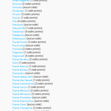
(1 code promo)
Fortes Elégantes
(2 codes promo)
Fortunat
(aucun code)
Fortuneo
(1 code promo)
Fortwenger
(2 codes promo)
Forzieri
(1 code promo)
Fossier
(4 codes promo)
Foto
(aucun code)
Foto-cards
(1 code promo)
Foto.com BE
(6 codes promo)
FotoCompil
(aucun code)
Fotodekora
(aucun code)
Fotodiscount
(2 codes promo)
Fou de Puzzle
(aucun code)
Fournishop
(2 codes promo)
Fr-kmoto
(1 code promo)
Fragonard
(4 codes promo)
FragranceX
(2 codes promo)
Fraise Des Bois
(1 code promo)
Fram
(1 code promo)
France Avenue
(1 code promo)
France Bureau
(aucun code)
France Cars
(aucun code)
France Gateau Déco
(1 code promo)
France Hair beauté
(2 codes promo)
France Incontinence
(1 code promo)
France Loisirs
(2 codes promo)
France Mercerie
(3 codes promo)
France Miniature
(aucun code)
France Promotion
(aucun code)
France Puericulture
(aucun code)
France Toner
(2 codes promo)
France Trampoline