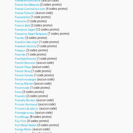
(aucun code)
France-en-confiserie
(2 codes promo)
France-hair&beauty
(4 codes promo)
France-Luminaires.com
(aucun code)
France-Telecom
(1 code promo)
Francebillet
(1 code promo)
Francine
(2 codes promo)
Francis Batt
(12 codes promo)
Françoise Saget
(7 codes promo)
Françoise Saget Belgique
(3 codes promo)
Frankel
(1 code promo)
Franklin Marshall
(1 code promo)
Freedom Destiny
(3 codes promo)
Freegun
(1 code promo)
Freeride
(1 code promo)
FreeStyleXtreme
(aucun code)
French Blossom
(aucun code)
French Place
(1 code promo)
French Rosa
(1 code promo)
French Smoke
(aucun code)
French-nostalgie
(aucun code)
Frenzy Market
(1 code promo)
Freshmode
(3 codes promo)
Frexo
(2 codes promo)
Friandiz
(aucun code)
Friendly Rentals
(aucun code)
Frisson Normand
(aucun code)
Frissons de plaisir
(aucun code)
Fromage-ossau
(8 codes promo)
FruitRouge
(4 codes promo)
Fuji Film
(3 codes promo)
Full Metal Maket
(aucun code)
Fumpy Roller