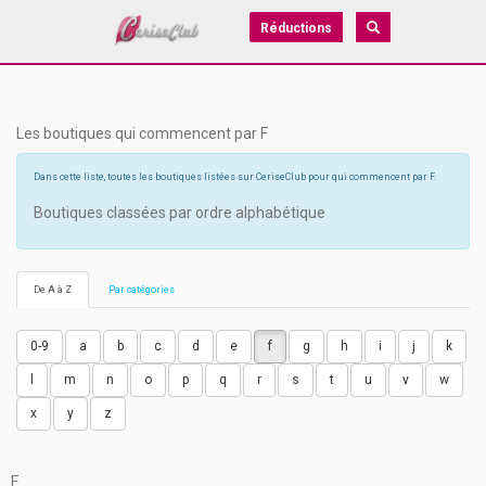
Réductions
Les boutiques qui commencent par F
Dans cette liste, toutes les boutiques listées sur CeriseClub pour qui commencent par F.
Boutiques classées par ordre alphabétique
De A à Z
Par catégories
0-9
a
b
c
d
e
f
g
h
i
j
k
l
m
n
o
p
q
r
s
t
u
v
w
x
y
z
F