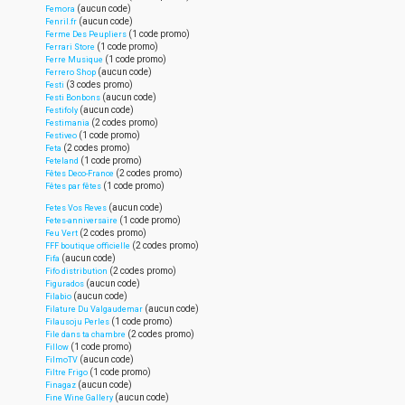
(aucun code)
Femora
(aucun code)
Fenril.fr
(1 code promo)
Ferme Des Peupliers
(1 code promo)
Ferrari Store
(1 code promo)
Ferre Musique
(aucun code)
Ferrero Shop
(3 codes promo)
Festi
(aucun code)
Festi Bonbons
(aucun code)
Festifoly
(2 codes promo)
Festimania
(1 code promo)
Festiveo
(2 codes promo)
Feta
(1 code promo)
Feteland
(2 codes promo)
Fêtes Deco-France
(1 code promo)
Fêtes par fêtes
(aucun code)
Fetes Vos Reves
(1 code promo)
Fetes-anniversaire
(2 codes promo)
Feu Vert
(2 codes promo)
FFF boutique officielle
(aucun code)
Fifa
(2 codes promo)
Fifo distribution
(aucun code)
Figurados
(aucun code)
Filabio
(aucun code)
Filature Du Valgaudemar
(1 code promo)
Filausoju Perles
(2 codes promo)
File dans ta chambre
(1 code promo)
Fillow
(aucun code)
FilmoTV
(1 code promo)
Filtre Frigo
(aucun code)
Finagaz
(aucun code)
Fine Wine Gallery