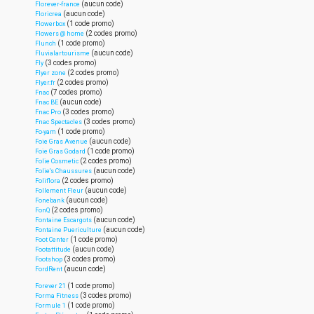
(aucun code)
Florever-france
(aucun code)
Floricrea
(1 code promo)
Flowerbox
(2 codes promo)
Flowers @ home
(1 code promo)
Flunch
(aucun code)
Fluvialartourisme
(3 codes promo)
Fly
(2 codes promo)
Flyer zone
(2 codes promo)
Flyer.fr
(7 codes promo)
Fnac
(aucun code)
Fnac BE
(3 codes promo)
Fnac Pro
(3 codes promo)
Fnac Spectacles
(1 code promo)
Fo-yam
(aucun code)
Foie Gras Avenue
(1 code promo)
Foie Gras Godard
(2 codes promo)
Folie Cosmetic
(aucun code)
Folie's Chaussures
(2 codes promo)
Foliflora
(aucun code)
Follement Fleur
(aucun code)
Fonebank
(2 codes promo)
FonQ
(aucun code)
Fontaine Escargots
(aucun code)
Fontaine Puericulture
(1 code promo)
Foot Center
(aucun code)
Footattitude
(3 codes promo)
Footshop
(aucun code)
FordRent
(1 code promo)
Forever 21
(3 codes promo)
Forma Fitness
(1 code promo)
Formule 1