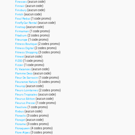
(aucun code)
Finesses
(aucun code)
Finnair
(aucun code)
Finsbury
(aucun code)
Fintch
(1 code promo)
Fioul Reduc
(aucun code)
Firefly Car Rental
(aucun code)
Firetrap
(1 code promo)
Firmaman
(2 codes promo)
Fitadium
(1 code promo)
Fiteurope
(2 codes promo)
Fitness Boutique
(2 codes promo)
Fitness Digital
(3 codes promo)
Fitness Shopping
(aucun code)
Fitnext
(1 code promo)
FIZEO
(1 code promo)
Fizzer
(aucun code)
FL Vacances
(aucun code)
Flamme Deco
(1 code promo)
Fleur De Sarrasin
(5 codes promo)
Fleurance Nature
(aucun code)
Fleurop
(2 codes promo)
Fleurs Lointaines
(aucun code)
Fleurs Tropicales
(aucun code)
Fleurus Edition
(1 code promo)
Fleurus Presse
(1 code promo)
Flexilivre
(aucun code)
flixbus
(3 codes promo)
Floraclic
(aucun code)
Florajet
(3 codes promo)
Florame
(4 codes promo)
Floraqueen
(3 codes promo)
Flore Alpes