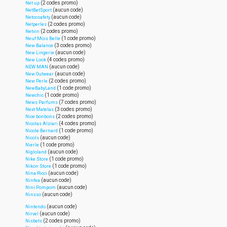
(2 codes promo)
Net up
(aucun code)
NetBetSport
(aucun code)
Netcosafety
(2 codes promo)
Netperles
(2 codes promo)
Netvin
(1 code promo)
Neuf Mois Belle
(3 codes promo)
New Balance
(aucun code)
New Lingerie
(4 codes promo)
New Look
(aucun code)
NEW MAN
(aucun code)
New Outwear
(2 codes promo)
New Perle
(1 code promo)
NewBabyLand
(1 code promo)
Newchic
(7 codes promo)
News Parfums
(3 codes promo)
Next Matelas
(2 codes promo)
Nice bonbons
(4 codes promo)
Nicolas Alziari
(1 code promo)
Nicole Bernard
(aucun code)
Nicols
(1 code promo)
Nierle
(aucun code)
Nigloland
(1 code promo)
Nike Store
(1 code promo)
Nikon Store
(aucun code)
Nina Ricci
(aucun code)
Ninfea
(aucun code)
Nini Pompom
(aucun code)
Ninsso
(aucun code)
Nintendo
(aucun code)
Nirvel
(2 codes promo)
Nisbets