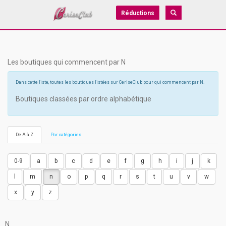
Réductions
Les boutiques qui commencent par N
Dans cette liste, toutes les boutiques listées sur CeriseClub pour qui commencent par N.
Boutiques classées par ordre alphabétique
De A à Z
Par catégories
0-9
a
b
c
d
e
f
g
h
i
j
k
l
m
n
o
p
q
r
s
t
u
v
w
x
y
z
N