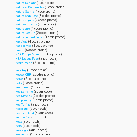
(aucun code)
Nature D'enfant
(1 code promo)
Nature et Découvertes
(1 code promo)
Nature Scents
(3 codes promo)
Nature stabilisée
(2 codes promo)
Nature-algues
(aucun code)
Nature-aliments
(4 codes promo)
Naturebike
(2 codes promo)
Naturel Coquin
(1 code promo)
Naturellement Belles
(4 codes promo)
Nausicaa
(1 code promo)
Nautigames
(5 codes promo)
Navabi
(3 codes promo)
NBA Europe Store
(aucun code)
NBA League Pass
(2 codes promo)
Neckermann
(1 code promo)
Negobay
(2 codes promo)
Negoce CHR
(2 codes promo)
Neiwa
(1 code promo)
Nelly
(1 code promo)
Neminemo
(aucun code)
Neo Domaine
(2 codes promo)
Neo Matelas
(1 code promo)
Néo piercing
(aucun code)
Neo Tuning
(aucun code)
Néocentre
(aucun code)
Neomansland
(aucun code)
Neomobile
(aucun code)
Neox
(aucun code)
Nero
(aucun code)
Nescargot
(1 code promo)
Nespresso