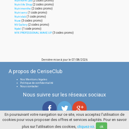
(2 codes promo)
Nutriform Lab
(2 codes promo)
Nutrilife Shop
(2 codes promo)
Nutrimenthe
(1 code promo)
Nutrisens
(1 code promo)
Nutrixlab
(3 codes promo)
Nuxe
(2 codes promo)
NV Gallery
(1 code promo)
Nydel
(3 codes promo)
NYX PROFESSIONAL MAKE UP
Dernière mise à jour le
07/08/2026
A propos de CeriseClub
Nos Mentions légales
Politique de confidentialité
Nous contacter
Nous suivre sur les réseaux sociaux
En poursuivant votre navigation sur ce site, vous acceptez l'utilisation de
cookies pour vous proposer des offres et services adaptés. Pour en savoir
Tous droits réservés
La Cerise Bleue 2006 / 2026
plus sur l'utilisation des cookies,
cliquez-ici
.
ok