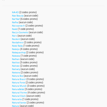
(2 codes promo)
NA-KD
(aucun code)
Nae Beauty
(6 codes promo)
Naf Naf
(aucun code)
Nafha
(2 codes promo)
Naissance.fr
(1 code promo)
Nakd
(aucun code)
Narjis Cosmetic
(aucun code)
Nars
(aucun code)
Nastent
(2 codes promo)
Nastydress
(1 code promo)
Natal Baby
(4 codes promo)
Natalys
(2 codes promo)
Nataquashop
(1 code promo)
Natavea
(aucun code)
Nathan
(3 codes promo)
Natiloo
(2 codes promo)
Nativee
(aucun code)
Natively
(2 codes promo)
Natoora
(aucun code)
Natura Box
(3 codes promo)
Natura Brasil
(2 codes promo)
Natura Force
(3 codes promo)
Natura Mundi
(3 codes promo)
NaturaBébé
(4 codes promo)
Natural Forme
(aucun code)
Natural Glam
(1 code promo)
Naturalia
(2 codes promo)
Naturalliance
(aucun code)
Nature