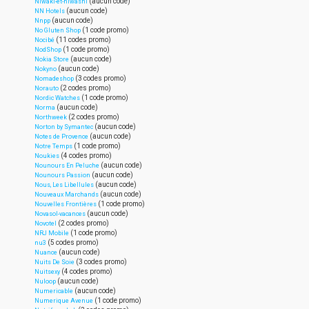
(aucun code)
Niwaki-et-niwashi
(aucun code)
NN Hotels
(aucun code)
Nnpp
(1 code promo)
No Gluten Shop
(11 codes promo)
Nocibé
(1 code promo)
NodShop
(aucun code)
Nokia Store
(aucun code)
Nokyno
(3 codes promo)
Nomadeshop
(2 codes promo)
Norauto
(1 code promo)
Nordic Watches
(aucun code)
Norma
(2 codes promo)
Northweek
(aucun code)
Norton by Symantec
(aucun code)
Notes de Provence
(1 code promo)
Notre Temps
(4 codes promo)
Noukies
(aucun code)
Nounours En Peluche
(aucun code)
Nounours Passion
(aucun code)
Nous, Les Libellules
(aucun code)
Nouveaux Marchands
(1 code promo)
Nouvelles Frontières
(aucun code)
Novasol-vacances
(2 codes promo)
Novotel
(1 code promo)
NRJ Mobile
(5 codes promo)
nu3
(aucun code)
Nuance
(3 codes promo)
Nuits De Soie
(4 codes promo)
Nuitsexy
(aucun code)
Nuloop
(aucun code)
Numericable
(1 code promo)
Numerique Avenue