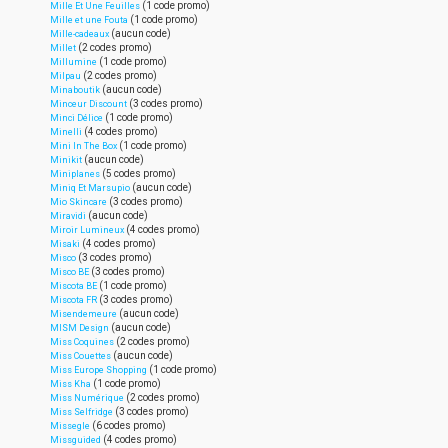
(1 code promo)
Mille Et Une Feuilles
(1 code promo)
Mille et une Fouta
(aucun code)
Mille-cadeaux
(2 codes promo)
Millet
(1 code promo)
Millumine
(2 codes promo)
Milpau
(aucun code)
Minaboutik
(3 codes promo)
Minceur Discount
(1 code promo)
Minci Délice
(4 codes promo)
Minelli
(1 code promo)
Mini In The Box
(aucun code)
Minikit
(5 codes promo)
Miniplanes
(aucun code)
Miniq Et Marsupio
(3 codes promo)
Mio Skincare
(aucun code)
Miravidi
(4 codes promo)
Miroir Lumineux
(4 codes promo)
Misaki
(3 codes promo)
Misco
(3 codes promo)
Misco BE
(1 code promo)
Miscota BE
(3 codes promo)
Miscota FR
(aucun code)
Misendemeure
(aucun code)
MISM Design
(2 codes promo)
Miss Coquines
(aucun code)
Miss Couettes
(1 code promo)
Miss Europe Shopping
(1 code promo)
Miss Kha
(2 codes promo)
Miss Numérique
(3 codes promo)
Miss Selfridge
(6 codes promo)
Missegle
(4 codes promo)
Missguided