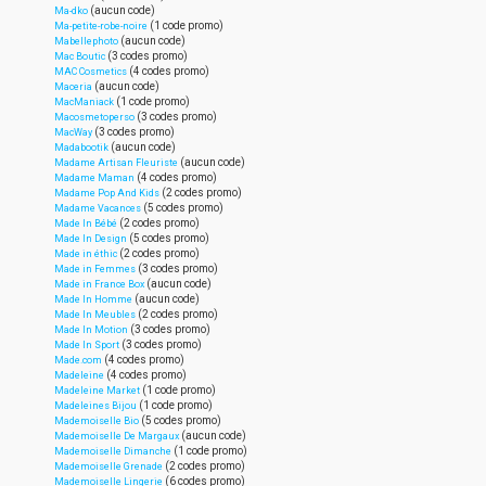
(aucun code)
Ma-dko
(1 code promo)
Ma-petite-robe-noire
(aucun code)
Mabellephoto
(3 codes promo)
Mac Boutic
(4 codes promo)
MAC Cosmetics
(aucun code)
Maceria
(1 code promo)
MacManiack
(3 codes promo)
Macosmetoperso
(3 codes promo)
MacWay
(aucun code)
Madabootik
(aucun code)
Madame Artisan Fleuriste
(4 codes promo)
Madame Maman
(2 codes promo)
Madame Pop And Kids
(5 codes promo)
Madame Vacances
(2 codes promo)
Made In Bébé
(5 codes promo)
Made In Design
(2 codes promo)
Made in éthic
(3 codes promo)
Made in Femmes
(aucun code)
Made in France Box
(aucun code)
Made In Homme
(2 codes promo)
Made In Meubles
(3 codes promo)
Made In Motion
(3 codes promo)
Made In Sport
(4 codes promo)
Made.com
(4 codes promo)
Madeleine
(1 code promo)
Madeleine Market
(1 code promo)
Madeleines Bijou
(5 codes promo)
Mademoiselle Bio
(aucun code)
Mademoiselle De Margaux
(1 code promo)
Mademoiselle Dimanche
(2 codes promo)
Mademoiselle Grenade
(6 codes promo)
Mademoiselle Lingerie