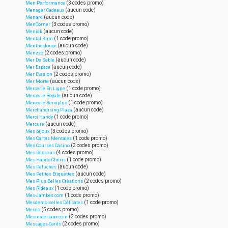
(3 codes promo)
Men Performance
(aucun code)
Menager Cadeaux
(aucun code)
Menard
(3 codes promo)
MenCorner
(aucun code)
Meniak
(1 code promo)
Mental Slim
(aucun code)
Menthe-douce
(2 codes promo)
Menzzo
(aucun code)
Mer De Sable
(aucun code)
Mer Espace
(2 codes promo)
Mer Evasion
(aucun code)
Mer Morte
(1 code promo)
Mercerie En Ligne
(aucun code)
Mercerie Royale
(1 code promo)
Mercerie Serviplus
(aucun code)
Merchandising Plaza
(1 code promo)
Merci Handy
(aucun code)
Mercure
(3 codes promo)
Mes bijoux
(1 code promo)
Mes Cartes Mentales
(2 codes promo)
Mes Courses Casino
(4 codes promo)
Mes Dessous
(1 code promo)
Mes Habits Chéris
(aucun code)
Mes Peluches
(aucun code)
Mes Petites Etiquettes
(2 codes promo)
Mes Plus Belles Créations
(1 code promo)
Mes Rideaux
(1 code promo)
Mes-Jambes.com
(1 code promo)
Mesdemoiselles Délicates
(5 codes promo)
Meseo
(2 codes promo)
Mesmateriaux.com
(2 codes promo)
Messages-Cards