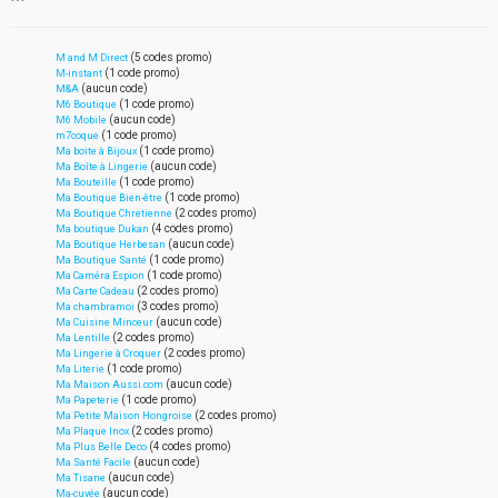
(5 codes promo)
M and M Direct
(1 code promo)
M-instant
(aucun code)
M&A
(1 code promo)
M6 Boutique
(aucun code)
M6 Mobile
(1 code promo)
m7coque
(1 code promo)
Ma boite à Bijoux
(aucun code)
Ma Boîte à Lingerie
(1 code promo)
Ma Bouteille
(1 code promo)
Ma Boutique Bien-être
(2 codes promo)
Ma Boutique Chretienne
(4 codes promo)
Ma boutique Dukan
(aucun code)
Ma Boutique Herbesan
(1 code promo)
Ma Boutique Santé
(1 code promo)
Ma Caméra Espion
(2 codes promo)
Ma Carte Cadeau
(3 codes promo)
Ma chambramoi
(aucun code)
Ma Cuisine Minceur
(2 codes promo)
Ma Lentille
(2 codes promo)
Ma Lingerie à Croquer
(1 code promo)
Ma Literie
(aucun code)
Ma Maison Aussi.com
(1 code promo)
Ma Papeterie
(2 codes promo)
Ma Petite Maison Hongroise
(2 codes promo)
Ma Plaque Inox
(4 codes promo)
Ma Plus Belle Deco
(aucun code)
Ma Santé Facile
(aucun code)
Ma Tisane
(aucun code)
Ma-cuvée