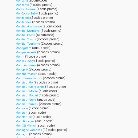
(aucun code)
Monbana
(4 codes promo)
Monbento
(1 code promo)
MonCachemire
(1 code promo)
MonCornerBaby
(2 codes promo)
Monde Bio
(2 codes promo)
Mondépices
(aucun code)
Mondial Assistance
(1 code promo)
Mondial Moquette
(aucun code)
Mondial Pêche
(2 codes promo)
Mondial Tissus
(2 codes promo)
Mondial Tourisme
(aucun code)
Moneygram
(2 codes promo)
Monguidesanté
(1 code promo)
Monin
(1 code promo)
Monkey-Locky
(4 codes promo)
Monnier Frères
(8 codes promo)
Monoprix
(aucun code)
Monpharmacien
(2 codes promo)
MonShowroom.com
(5 codes promo)
Monsieur Golf
(1 code promo)
Monsieur Marguerite
(aucun code)
Monsieur Moore
(1 code promo)
Monsieur Poulet
(aucun code)
Monsieur Store
(2 codes promo)
Monsieurbureau
(1 code promo)
Monsoon
(aucun code)
Monster
(aucun code)
Monster Ink
(aucun code)
Mont Roucous
(aucun code)
Mont St Michel
(12 codes promo)
Montagne Vacances
(2 codes promo)
Montagut