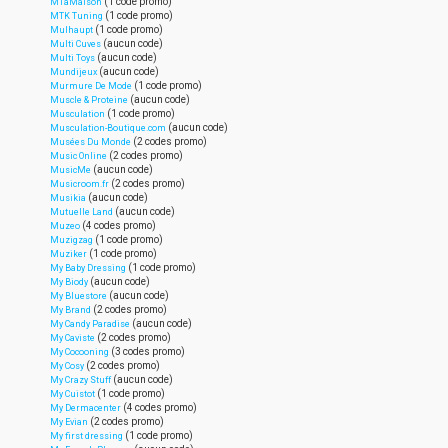
(1 code promo)
MTaMaison
(1 code promo)
MTK Tuning
(1 code promo)
Mulhaupt
(aucun code)
Multi Cuves
(aucun code)
Multi Toys
(aucun code)
Mundijeux
(1 code promo)
Murmure De Mode
(aucun code)
Muscle & Proteine
(1 code promo)
Musculation
(aucun code)
Musculation-Boutique.com
(2 codes promo)
Musées Du Monde
(2 codes promo)
Music Online
(aucun code)
MusicMe
(2 codes promo)
Musicroom.fr
(aucun code)
Musikia
(aucun code)
Mutuelle Land
(4 codes promo)
Muzeo
(1 code promo)
Muzigzag
(1 code promo)
Muziker
(1 code promo)
My Baby Dressing
(aucun code)
My Biody
(aucun code)
My Bluestore
(2 codes promo)
My Brand
(aucun code)
My Candy Paradise
(2 codes promo)
My Caviste
(3 codes promo)
My Cocooning
(2 codes promo)
My Cosy
(aucun code)
My Crazy Stuff
(1 code promo)
My Cuistot
(4 codes promo)
My Dermacenter
(2 codes promo)
My Evian
(1 code promo)
My first dressing