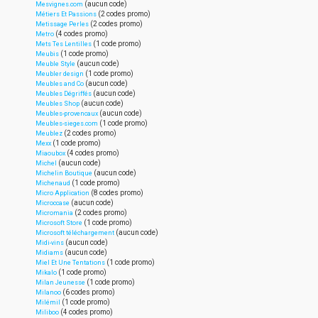
(aucun code)
Mesvignes.com
(2 codes promo)
Métiers Et Passions
(2 codes promo)
Metissage Perles
(4 codes promo)
Metro
(1 code promo)
Mets Tes Lentilles
(1 code promo)
Meubis
(aucun code)
Meuble Style
(1 code promo)
Meubler design
(aucun code)
Meubles and Co
(aucun code)
Meubles Dégriffés
(aucun code)
Meubles Shop
(aucun code)
Meubles-provencaux
(1 code promo)
Meubles-sieges.com
(2 codes promo)
Meublez
(1 code promo)
Mexx
(4 codes promo)
Miaoubox
(aucun code)
Michel
(aucun code)
Michelin Boutique
(1 code promo)
Michenaud
(8 codes promo)
Micro Application
(aucun code)
Microccase
(2 codes promo)
Micromania
(1 code promo)
Microsoft Store
(aucun code)
Microsoft téléchargement
(aucun code)
Midi-vins
(aucun code)
Midiams
(1 code promo)
Miel Et Une Tentations
(1 code promo)
Mikalo
(1 code promo)
Milan Jeunesse
(6 codes promo)
Milanoo
(1 code promo)
Milémil
(4 codes promo)
Miliboo