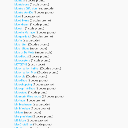
(5 codes promo)
Montaz
(1 code promo)
Monteleone
(aucun code)
Montres Diffusion
(9 codes promo)
MontresAndCo
(1 code promo)
Moo
(3 codes promo)
Mood By me
(1 code promo)
Moondream
(1 code promo)
Mooviin
(2 codes promo)
Morelle Mariage
(6 codes promo)
Morgan de toi
(aucun code)
Morin
(2 codes promo)
Motardinn
(aucun code)
Motardligne
(aucun code)
Moteur De Mode
(2 codes promo)
MotoBlouz
(1 code promo)
Motobuykers
(aucun code)
MOTOLYNE
(2 codes promo)
Motorisation habitat
(2 codes promo)
Motorisation Plus
(2 codes promo)
Motorola
(2 codes promo)
MotoShop
(4 codes promo)
Motoshopping
(2 codes promo)
Motosprint-Shop
(1 code promo)
Motostand
(27 codes promo)
Mountain Warehouse
(1 code promo)
Movinga
(aucun code)
Mr Beachwear
(1 code promo)
Mr Bricolage
(aucun code)
Mrlens
(2 codes promo)
Mrs president
(2 codes promo)
MS Mode
(1 code promo)
Msc Croisières