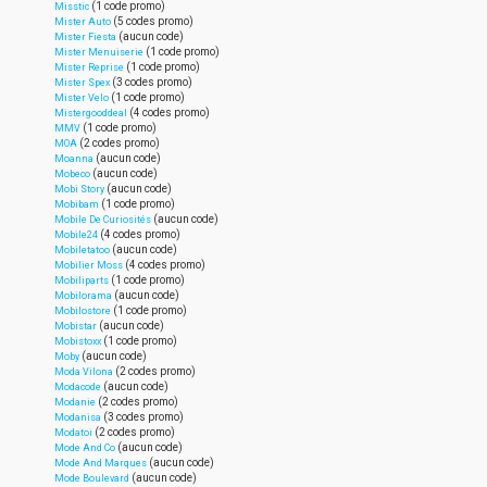
(1 code promo)
Misstic
(5 codes promo)
Mister Auto
(aucun code)
Mister Fiesta
(1 code promo)
Mister Menuiserie
(1 code promo)
Mister Reprise
(3 codes promo)
Mister Spex
(1 code promo)
Mister Velo
(4 codes promo)
Mistergooddeal
(1 code promo)
MMV
(2 codes promo)
MOA
(aucun code)
Moanna
(aucun code)
Mobeco
(aucun code)
Mobi Story
(1 code promo)
Mobibam
(aucun code)
Mobile De Curiosités
(4 codes promo)
Mobile24
(aucun code)
Mobiletatoo
(4 codes promo)
Mobilier Moss
(1 code promo)
Mobiliparts
(aucun code)
Mobilorama
(1 code promo)
Mobilostore
(aucun code)
Mobistar
(1 code promo)
Mobistoxx
(aucun code)
Moby
(2 codes promo)
Moda Vilona
(aucun code)
Modacode
(2 codes promo)
Modanie
(3 codes promo)
Modanisa
(2 codes promo)
Modatoi
(aucun code)
Mode And Co
(aucun code)
Mode And Marques
(aucun code)
Mode Boulevard