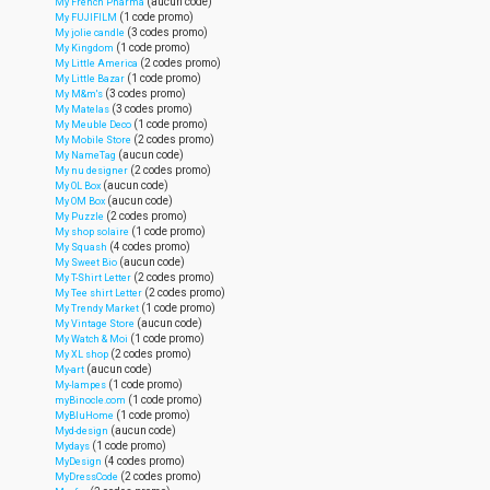
(aucun code)
My French Pharma
(1 code promo)
My FUJIFILM
(3 codes promo)
My jolie candle
(1 code promo)
My Kingdom
(2 codes promo)
My Little America
(1 code promo)
My Little Bazar
(3 codes promo)
My M&m's
(3 codes promo)
My Matelas
(1 code promo)
My Meuble Deco
(2 codes promo)
My Mobile Store
(aucun code)
My NameTag
(2 codes promo)
My nu designer
(aucun code)
My OL Box
(aucun code)
My OM Box
(2 codes promo)
My Puzzle
(1 code promo)
My shop solaire
(4 codes promo)
My Squash
(aucun code)
My Sweet Bio
(2 codes promo)
My T-Shirt Letter
(2 codes promo)
My Tee shirt Letter
(1 code promo)
My Trendy Market
(aucun code)
My Vintage Store
(1 code promo)
My Watch & Moi
(2 codes promo)
My XL shop
(aucun code)
My-art
(1 code promo)
My-lampes
(1 code promo)
myBinocle.com
(1 code promo)
MyBluHome
(aucun code)
Myd-design
(1 code promo)
Mydays
(4 codes promo)
MyDesign
(2 codes promo)
MyDressCode