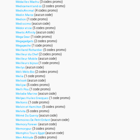
(3 codes promo)
Médailles Machu
(2 codes promo)
Medicament and co
(4 codes promo)
MedicAnimal
(aucun code)
Medin Maroc
(1 code promo)
Medion
(aucun code)
Medissimo
(5 codes promo)
Médor et cie
(aucun code)
Meetic Affinity
(1 code promo)
Mega Gear
(2 codes promo)
Megagadgets
(1 code promo)
Megapeche
(5 codes promo)
Meilland Richardier
(2 codes promo)
Meilleur du Chef
(aucun code)
Meilleur Mobile
(1 code promo)
Meilleurs bijoux
(aucun code)
Meilys
(2 codes promo)
Méli Mélo Bio
(1 code promo)
Melia
(aucun code)
Melicott
(5 codes promo)
Melijoe
(1 code promo)
Melli Pou
(aucun code)
Melodie Marine
(1 code promo)
Melpas Huiles Grecques
(1 code promo)
Meltonic
(5 codes promo)
Melvin et Hamilton
(5 codes promo)
Melvita
(aucun code)
Mémé Du Quercy
(aucun code)
Memoires De Petit Enfant
(aucun code)
Memory Forever
(3 codes promo)
Memorypur
(aucun code)
Memphis Tours Egypt
(5 codes promo)
Men Attitude