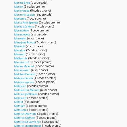
(aucun code)
Marine Shop
(3 codes promo)
Marion
(5 codes promo)
Marionnaud
(aucun code)
Maritime Design
(1 code promo)
Markania
(3 codes promo)
Marks And Spencer
(1 code promo)
Marlies Dekkers
(1 code promo)
Marmottine
(aucun code)
Marmouzets
(aucun code)
Marokech
(2 codes promo)
Mary-jane Bijoux
(aucun code)
Marychic
(2 codes promo)
Masaltos
(1 code promo)
Maserati
(3 codes promo)
MaSpatule
(3 codes promo)
Massivum.fr
(1 code promo)
Master Materiel
(aucun code)
Master-swim
(1 code promo)
Matches Fashion
(11 codes promo)
Matelas Doreva
(4 codes promo)
Matelas express
(2 codes promo)
Matelas G
(aucun code)
Matelas Sur Mesure
(2 codes promo)
Matelas-gonflables
(2 codes promo)
Matelas.fr
(aucun code)
Matelit
(3 codes promo)
Matelpro
(4 codes promo)
Matelsom
(3 codes promo)
Matériel Aventure
(2 codes promo)
Materiel Coiffure
(1 code promo)
Materiel De Camping
(1 code promo)
Matériel-informatique