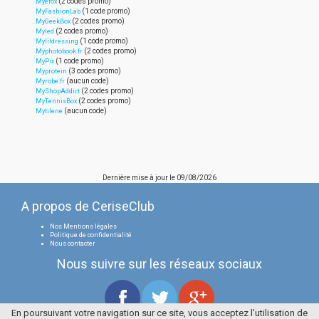
(2 codes promo)
Myefox
(1 code promo)
MyFashionLab
(2 codes promo)
MyGeekBox
(2 codes promo)
Myled
(1 code promo)
Mylildressing
(2 codes promo)
Myphotobook.fr
(1 code promo)
MyPix
(3 codes promo)
Myprotein
(aucun code)
Myrobe.fr
(2 codes promo)
MyShopAddict
(2 codes promo)
MyTennisBox
(aucun code)
Mytilene
Dernière mise à jour le
09/08/2026
A propos de CeriseClub
Nos Mentions légales
Politique de confidentialité
Nous contacter
Nous suivre sur les réseaux sociaux
En poursuivant votre navigation sur ce site, vous acceptez l'utilisation de