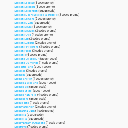
(1 code promo)
Maison Desprat
(1 code promo)
Maison Du Bijou
(aucun code)
Maison Du Bonbon
(3 codes promo)
Maison du canevas et de la broderie
(2 codes promo)
Maison Du Gsm
(aucun code)
Maison du Zen
(1 code promo)
Maison Et Spa
(2 codes promo)
Maison Et Styles
(4 codes promo)
Maison Futée
(2 codes promo)
Maison Lab
(2 codes promo)
Maison Ludique
(3 codes promo)
Maison Petricorena
(3 codes promo)
Maison-Facile
(4 codes promo)
Maisonic
(aucun code)
Maisons De Bricourt
(1 code promo)
Maisons Du Monde
(aucun code)
Majesctic Paris
(3 codes promo)
Makossa
(aucun code)
Malhom
(4 codes promo)
Mama Shelter
(aucun code)
Maman & Bébé Chic
(aucun code)
Maman Bio
(aucun code)
Maman Et Moi
(4 codes promo)
Maman Natur'elle
(aucun code)
Mamanana
(1 code promo)
Mamie-dine
(2 codes promo)
Mammafashion
(1 code promo)
Mandarina Duck
(aucun code)
Mandelia
(aucun code)
Mandellia
(1 code promo)
Mandy Dreams Creations
(7 codes promo)
Manfrotto