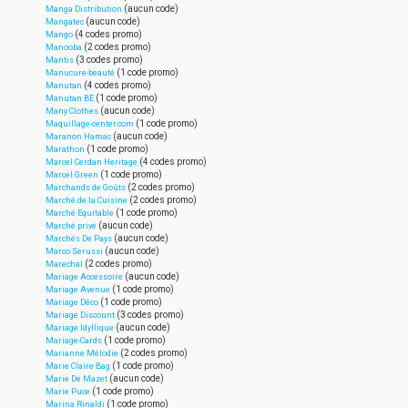
(aucun code)
Manga Distribution
(aucun code)
Mangatec
(4 codes promo)
Mango
(2 codes promo)
Manooba
(3 codes promo)
Mantis
(1 code promo)
Manucure-beauté
(4 codes promo)
Manutan
(1 code promo)
Manutan BE
(aucun code)
Many Clothes
(1 code promo)
Maquillage-center.com
(aucun code)
Maranon Hamac
(1 code promo)
Marathon
(4 codes promo)
Marcel Cerdan Heritage
(1 code promo)
Marcel Green
(2 codes promo)
Marchands de Goûts
(2 codes promo)
Marché de la Cuisine
(1 code promo)
Marché Equitable
(aucun code)
Marché privé
(aucun code)
Marchés De Pays
(aucun code)
Marco Serussi
(2 codes promo)
Marechal
(aucun code)
Mariage Accessoire
(1 code promo)
Mariage Avenue
(1 code promo)
Mariage Déco
(3 codes promo)
Mariage Discount
(aucun code)
Mariage Idyllique
(1 code promo)
Mariage-Cards
(2 codes promo)
Marianne Mélodie
(1 code promo)
Marie Claire Bag
(aucun code)
Marie De Mazet
(1 code promo)
Marie Puce
(1 code promo)
Marina Rinaldi