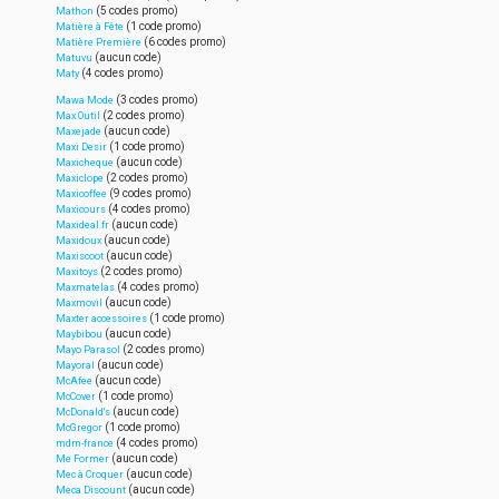
(5 codes promo)
Mathon
(1 code promo)
Matière à Fête
(6 codes promo)
Matière Première
(aucun code)
Matuvu
(4 codes promo)
Maty
(3 codes promo)
Mawa Mode
(2 codes promo)
Max Outil
(aucun code)
Maxejade
(1 code promo)
Maxi Desir
(aucun code)
Maxicheque
(2 codes promo)
Maxiclope
(9 codes promo)
Maxicoffee
(4 codes promo)
Maxicours
(aucun code)
Maxideal.fr
(aucun code)
Maxidoux
(aucun code)
Maxiscoot
(2 codes promo)
Maxitoys
(4 codes promo)
Maxmatelas
(aucun code)
Maxmovil
(1 code promo)
Maxter accessoires
(aucun code)
Maybibou
(2 codes promo)
Mayo Parasol
(aucun code)
Mayoral
(aucun code)
McAfee
(1 code promo)
McCover
(aucun code)
McDonald's
(1 code promo)
McGregor
(4 codes promo)
mdm-france
(aucun code)
Me Former
(aucun code)
Mec à Croquer
(aucun code)
Meca Discount