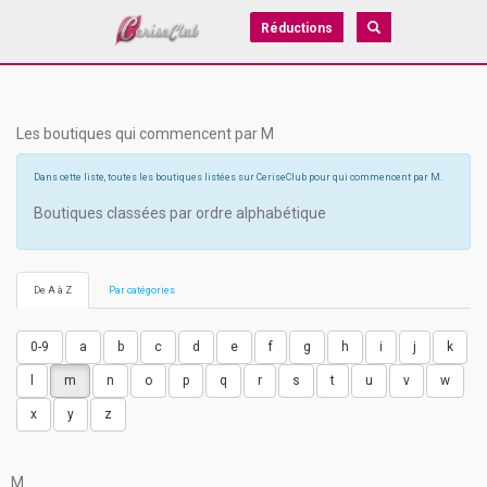
Réductions
Les boutiques qui commencent par M
Dans cette liste, toutes les boutiques listées sur CeriseClub pour qui commencent par M.
Boutiques classées par ordre alphabétique
De A à Z
Par catégories
0-9
a
b
c
d
e
f
g
h
i
j
k
l
m
n
o
p
q
r
s
t
u
v
w
x
y
z
M