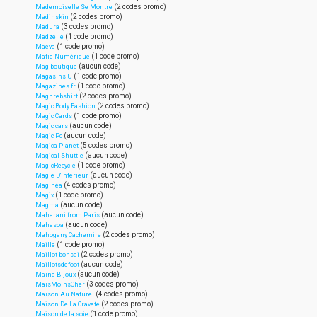
(2 codes promo)
Mademoiselle Se Montre
(2 codes promo)
Madinskin
(3 codes promo)
Madura
(1 code promo)
Madzelle
(1 code promo)
Maeva
(1 code promo)
Mafia Numérique
(aucun code)
Mag-boutique
(1 code promo)
Magasins U
(1 code promo)
Magazines.fr
(2 codes promo)
Maghrebshirt
(2 codes promo)
Magic Body Fashion
(1 code promo)
Magic Cards
(aucun code)
Magic cars
(aucun code)
Magic Pc
(5 codes promo)
Magica Planet
(aucun code)
Magical Shuttle
(1 code promo)
MagicRecycle
(aucun code)
Magie D'interieur
(4 codes promo)
Maginéa
(1 code promo)
Magix
(aucun code)
Magma
(aucun code)
Maharani from Paris
(aucun code)
Mahasoa
(2 codes promo)
Mahogany Cachemire
(1 code promo)
Maille
(2 codes promo)
Maillot-bonsai
(aucun code)
Maillotsdefoot
(aucun code)
Maina Bijoux
(3 codes promo)
MaisMoinsCher
(4 codes promo)
Maison Au Naturel
(2 codes promo)
Maison De La Cravate
(1 code promo)
Maison de la soie