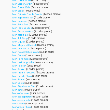
(aucun code)
Mon Corner Brico
(1 code promo)
Mon Corner Jardin
(2 codes promo)
Mon Corner Kids
(1 code promo)
Mon Eden
(3 codes promo)
Mon Epicerie Fine de Terroir
(1 code promo)
Mon espace maison
(2 codes promo)
Mon Expresso
(2 codes promo)
Mon Faire Part
(2 codes promo)
Mon Fauteuil Club
(2 codes promo)
Mon Grossiste Auto
(2 codes promo)
Mon Jardin Bio
(1 code promo)
Mon Joli Shop
(2 codes promo)
Mon Liquide
(8 codes promo)
Mon Magasin Général
(1 code promo)
Mon meuble TV
(aucun code)
Mon Nouvel Opticien.com
(1 code promo)
Mon Oeuvre
(2 codes promo)
Mon Parfum Bio
(4 codes promo)
Mon parfum pas cher
(aucun code)
Mon Poisson
(3 codes promo)
Mon Pop Art
(5 codes promo)
Mon Premier Doudou
(aucun code)
Mon Puzzle Photo
(aucun code)
Mon Roman
(aucun code)
Mon Sapin
(1 code promo)
Mon Style Moins Cher
(3 codes promo)
Mon-cafe
(aucun code)
Mon-joli-tableau
(aucun code)
Mon-sac-aspirateur
(1 code promo)
Mon-sac-poubelle
(4 codes promo)
Mona Mode
(1 code promo)
MonAlbumPhoto