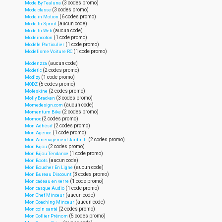
(3 codes promo)
Mode By Tealuna
(3 codes promo)
Mode classe
(6 codes promo)
Mode in Motion
(aucun code)
Mode In Sprint
(aucun code)
Mode In Web
(1 code promo)
Modeincoton
(1 code promo)
Modèle Particulier
(1 code promo)
Modelisme Voiture RC
(aucun code)
Modenzza
(2 codes promo)
Modetic
(1 code promo)
Modizy
(5 codes promo)
MODZ
(2 codes promo)
Moleskine
(3 codes promo)
Molly Bracken
(aucun code)
Momedesign.com
(2 codes promo)
Momentum Bike
(2 codes promo)
Momox
(2 codes promo)
Mon Adhésif
(1 code promo)
Mon Agence
(2 codes promo)
Mon Amenagement Jardin.fr
(2 codes promo)
Mon Bijou
(1 code promo)
Mon Bijou Tendance
(aucun code)
Mon Boots
(aucun code)
Mon Boucher En Ligne
(3 codes promo)
Mon Bureau Discount
(1 code promo)
Mon cadeau en verre
(1 code promo)
Mon casque Audio
(aucun code)
Mon Chef Minceur
(aucun code)
Mon Coaching Minceur
(2 codes promo)
Mon coin santé
(5 codes promo)
Mon Collier Prénom