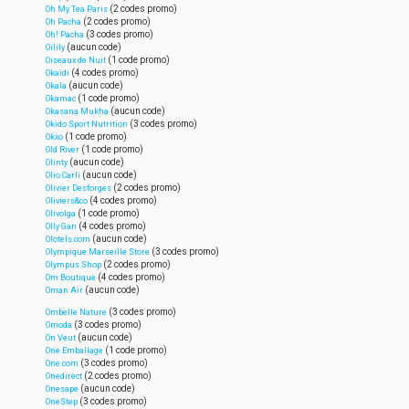
(2 codes promo)
Oh My Tea Paris
(2 codes promo)
Oh Pacha
(3 codes promo)
Oh! Pacha
(aucun code)
Oilily
(1 code promo)
Oiseaux de Nuit
(4 codes promo)
Okaïdi
(aucun code)
Okala
(1 code promo)
Okamac
(aucun code)
Okasana Mukha
(3 codes promo)
Okido Sport Nutrition
(1 code promo)
Okxo
(1 code promo)
Old River
(aucun code)
Olinty
(aucun code)
Olio Carli
(2 codes promo)
Olivier Desforges
(4 codes promo)
Oliviers&co
(1 code promo)
Olivolga
(4 codes promo)
Olly Gan
(aucun code)
Olotels.com
(3 codes promo)
Olympique Marseille Store
(2 codes promo)
Olympus Shop
(4 codes promo)
Om Boutique
(aucun code)
Oman Air
(3 codes promo)
Ombelle Nature
(3 codes promo)
Omoda
(aucun code)
On Veut
(1 code promo)
One Emballage
(3 codes promo)
One.com
(2 codes promo)
Onedirect
(aucun code)
Onesape
(3 codes promo)
OneStep