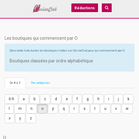
Réductions
Les boutiques qui commencent par O
Dans cette liste, toutes les boutiques listées sur CeriseClub pour qui commencent par O.
Boutiques classées par ordre alphabétique
De A à Z
Par catégories
0-9
a
b
c
d
e
f
g
h
i
j
k
l
m
n
o
p
q
r
s
t
u
v
w
x
y
z
O