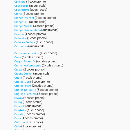
(1 code promo)
Optistore
(aucun code)
Opus Focus
(aucun code)
Opusfocur.fr
(2 codes promo)
Oralto
(2 codes promo)
Orange Internet
(aucun code)
Orange Jeu
(3 codes promo)
Orange Mobile
(aucun code)
Orange Service Photo
(4 codes promo)
Orcanta
(1 code promo)
Orchestra
(aucun code)
Orchidée De Soie
(aucun code)
Ordimemo
(aucun code)
Ordinateur-occasion
(5 codes promo)
Oreca
(4 codes promo)
Oregon Scientific
(3 codes promo)
Oreiller et Compagnie
(2 codes promo)
Orexad
(aucun code)
Orgone Design
(1 code promo)
Origin
(1 code promo)
Original Cup
(2 codes promo)
Original-store
(3 codes promo)
Origine Naturelle
(6 codes promo)
Origines Parfums
(2 codes promo)
Oscaro
(1 code promo)
Osilog
(aucun code)
Osmozh
(aucun code)
Ossybelle
(3 codes promo)
Ostraly
(4 codes promo)
Osyla
(aucun code)
Otel.com
(1 code promo)
Otelo