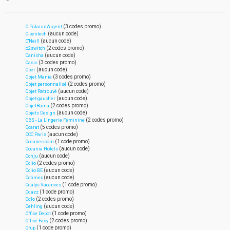
(3 codes promo)
O Palais d'Argent
(aucun code)
O-pentech
(aucun code)
O'Neill
(2 codes promo)
o2switch
(aucun code)
Oanisha
(3 codes promo)
Oasis
(aucun code)
Ober
(3 codes promo)
Objet Mania
(2 codes promo)
Objet personnalisé
(aucun code)
Objet Retrouvé
(aucun code)
Objet-gaucher
(2 codes promo)
ObjetRama
(aucun code)
Objets Design
(2 codes promo)
OBS - La Lingerie Féminine
(5 codes promo)
Ocarat
(aucun code)
OCC Paris
(1 code promo)
Oceanes.com
(aucun code)
Oceania Hotels
(aucun code)
Ochju
(2 codes promo)
Oclio
(aucun code)
Oclio BE
(aucun code)
Octimex
(1 code promo)
Odalys Vacances
(1 code promo)
Odazz
(2 codes promo)
Odlo
(aucun code)
Oehling
(1 code promo)
Office Depot
(2 codes promo)
Office Easy
(1 code promo)
Ofup