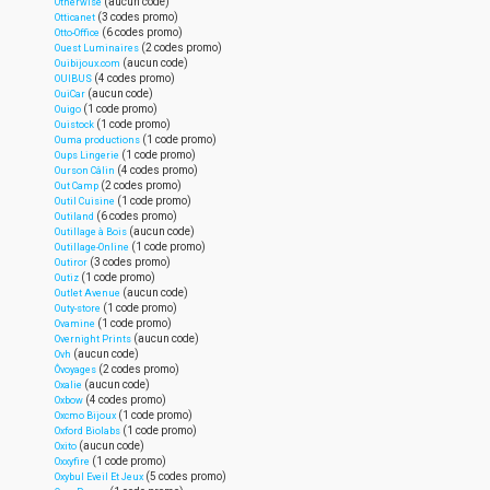
(aucun code)
Otherwise
(3 codes promo)
Otticanet
(6 codes promo)
Otto-Office
(2 codes promo)
Ouest Luminaires
(aucun code)
Ouibijoux.com
(4 codes promo)
OUIBUS
(aucun code)
OuiCar
(1 code promo)
Ouigo
(1 code promo)
Ouistock
(1 code promo)
Ouma productions
(1 code promo)
Oups Lingerie
(4 codes promo)
Ourson Câlin
(2 codes promo)
Out Camp
(1 code promo)
Outil Cuisine
(6 codes promo)
Outiland
(aucun code)
Outillage à Bois
(1 code promo)
Outillage-Online
(3 codes promo)
Outiror
(1 code promo)
Outiz
(aucun code)
Outlet Avenue
(1 code promo)
Outy-store
(1 code promo)
Ovamine
(aucun code)
Overnight Prints
(aucun code)
Ovh
(2 codes promo)
Ôvoyages
(aucun code)
Oxalie
(4 codes promo)
Oxbow
(1 code promo)
Oxcmo Bijoux
(1 code promo)
Oxford Biolabs
(aucun code)
Oxito
(1 code promo)
Oxxyfire
(5 codes promo)
Oxybul Eveil Et Jeux