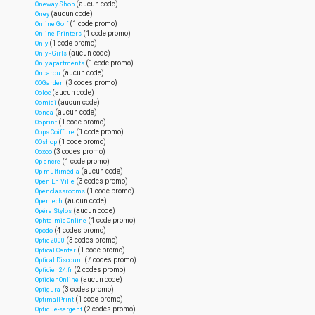
(aucun code)
Oneway Shop
(aucun code)
Oney
(1 code promo)
Online Golf
(1 code promo)
Online Printers
(1 code promo)
Only
(aucun code)
Only - Girls
(1 code promo)
Only apartments
(aucun code)
Onparou
(3 codes promo)
OOGarden
(aucun code)
Ooloc
(aucun code)
Oomidi
(aucun code)
Oonea
(1 code promo)
Ooprint
(1 code promo)
Oops Coiffure
(1 code promo)
OOshop
(3 codes promo)
Ooxoo
(1 code promo)
Op-encre
(aucun code)
Op-multimédia
(3 codes promo)
Open En Ville
(1 code promo)
Openclassrooms
(aucun code)
Opentech'
(aucun code)
Opéra Stylos
(1 code promo)
Ophtalmic Online
(4 codes promo)
Opodo
(3 codes promo)
Optic 2000
(1 code promo)
Optical Center
(7 codes promo)
Optical Discount
(2 codes promo)
Opticien24.fr
(aucun code)
OpticienOnline
(3 codes promo)
Optigura
(1 code promo)
OptimalPrint
(2 codes promo)
Optique-sergent