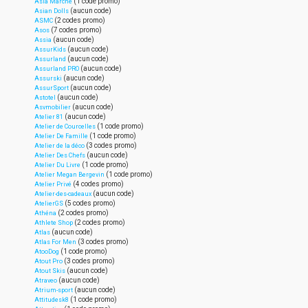
(1 code promo)
Asia Marché
(aucun code)
Asian Dolls
(2 codes promo)
ASMC
(7 codes promo)
Asos
(aucun code)
Assia
(aucun code)
AssurKids
(aucun code)
Assurland
(aucun code)
Assurland PRO
(aucun code)
Assurski
(aucun code)
AssurSport
(aucun code)
Astotel
(aucun code)
Asvmobilier
(aucun code)
Atelier 81
(1 code promo)
Atelier de Courcelles
(1 code promo)
Atelier De Famille
(3 codes promo)
Atelier de la déco
(aucun code)
Atelier Des Chefs
(1 code promo)
Atelier Du Livre
(1 code promo)
Atelier Megan Bergevin
(4 codes promo)
Atelier Privé
(aucun code)
Atelier-des-cadeaux
(5 codes promo)
AtelierGS
(2 codes promo)
Athéna
(2 codes promo)
Athlete Shop
(aucun code)
Atlas
(3 codes promo)
Atlas For Men
(1 code promo)
AtooDog
(3 codes promo)
Atout Pro
(aucun code)
Atout Skis
(aucun code)
Atraveo
(aucun code)
Atrium-sport
(1 code promo)
Attitudesk8