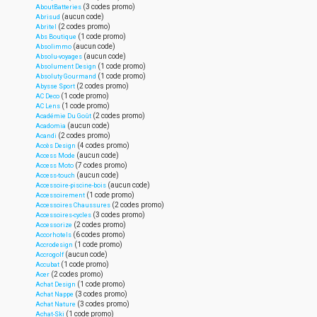
(3 codes promo)
AboutBatteries
(aucun code)
Abrisud
(2 codes promo)
Abritel
(1 code promo)
Abs Boutique
(aucun code)
Absolimmo
(aucun code)
Absolu-voyages
(1 code promo)
Absolument Design
(1 code promo)
Absoluty Gourmand
(2 codes promo)
Abysse Sport
(1 code promo)
AC Deco
(1 code promo)
AC Lens
(2 codes promo)
Académie Du Goût
(aucun code)
Acadomia
(2 codes promo)
Acandi
(4 codes promo)
Accès Design
(aucun code)
Access Mode
(7 codes promo)
Access Moto
(aucun code)
Access-touch
(aucun code)
Accessoire-piscine-bois
(1 code promo)
Accessoirement
(2 codes promo)
Accessoires Chaussures
(3 codes promo)
Accessoires-cycles
(2 codes promo)
Accessorize
(6 codes promo)
Accorhotels
(1 code promo)
Accrodesign
(aucun code)
Accrogolf
(1 code promo)
Accubat
(2 codes promo)
Acer
(1 code promo)
Achat Design
(3 codes promo)
Achat Nappe
(3 codes promo)
Achat Nature
(1 code promo)
Achat-Ski