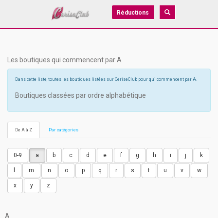
Réductions
Les boutiques qui commencent par A
Dans cette liste, toutes les boutiques listées sur CeriseClub pour qui commencent par A.
Boutiques classées par ordre alphabétique
De A à Z
Par catégories
0-9
a
b
c
d
e
f
g
h
i
j
k
l
m
n
o
p
q
r
s
t
u
v
w
x
y
z
A