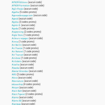
(aucun code)
AFNOR Editions
(aucun code)
AFNOR Formation
(aucun code)
Ag2r-Flexeo
(5 codes promo)
Agatha
(aucun code)
Agencedevoyage.com
(aucun code)
Ageod
(3 codes promo)
Agidra
(aucun code)
Agnès B.
(1 code promo)
Agoda
(2 codes promo)
Aiapiercing
(1 code promo)
Aigle Store
(aucun code)
Ailleurs voyages
(1 code promo)
Aimia
(aucun code)
Air Berlin
(1 code promo)
Air France
(1 code promo)
Air Naturel
(aucun code)
Air Transat
(1 code promo)
Airshow
(aucun code)
Airtickets
(aucun code)
Aixallia
(aucun code)
Akaoka
(aucun code)
Akena Vérandas
(2 codes promo)
AKG
(aucun code)
Akizz
(aucun code)
Akornature
(4 codes promo)
akouashop
(aucun code)
Aksynt
(aucun code)
Alain Batt
(2 codes promo)
Alain Figaret
(aucun code)
Alamo
(aucun code)
Alamo BE
(aucun code)
Alantaya