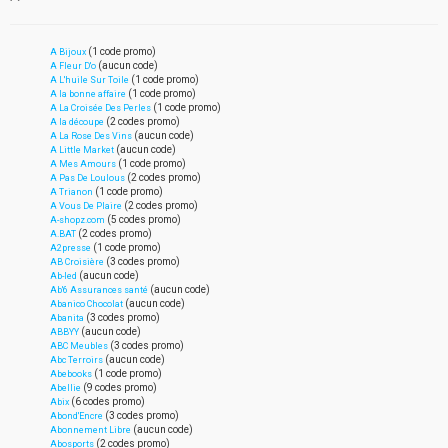
(1 code promo)
A Bijoux
(aucun code)
A Fleur D'o
(1 code promo)
A L'huile Sur Toile
(1 code promo)
A la bonne affaire
(1 code promo)
A La Croisée Des Perles
(2 codes promo)
A la découpe
(aucun code)
A La Rose Des Vins
(aucun code)
A Little Market
(1 code promo)
A Mes Amours
(2 codes promo)
A Pas De Loulous
(1 code promo)
A Trianon
(2 codes promo)
A Vous De Plaire
(5 codes promo)
A-shopz.com
(2 codes promo)
A.BAT
(1 code promo)
A2presse
(3 codes promo)
AB Croisière
(aucun code)
Ab-led
(aucun code)
Ab'6 Assurances santé
(aucun code)
Abanico Chocolat
(3 codes promo)
Abanita
(aucun code)
ABBYY
(3 codes promo)
ABC Meubles
(aucun code)
Abc Terroirs
(1 code promo)
Abebooks
(9 codes promo)
Abellie
(6 codes promo)
Abix
(3 codes promo)
Abond'Encre
(aucun code)
Abonnement Libre
(2 codes promo)
Abosports