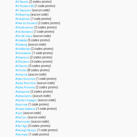
(2 codes promo)
All Nautic
(1 code promo)
All Posters BE
(aucun code)
All Seasons
(aucun code)
All4cycling
(1 code promo)
All4iphone
(2 codes promo)
Allée du Foulard
(3 codes promo)
Allezdiscount
(1 code promo)
Allo Bonbons
(aucun code)
Allo De L'eau
(5 codes promo)
Allobébé
(aucun code)
Allokang
(2 codes promo)
AlloMarket
(1 code promo)
Allomatelas
(2 codes promo)
Allopneus
(3 codes promo)
AllPosters
(3 codes promo)
AllSaints
(8 codes promo)
Alltricks
(aucun code)
Almariva
(1 code promo)
Alpes Gourmet
(aucun code)
Alpha Nutrition
(2 codes promo)
Alpha Proxima
(2 codes promo)
Alphaprice
(aucun code)
Alpharooms
(aucun code)
Alpilles Voyages
(1 code promo)
Alpiniste
(1 code promo)
Alsace Cadeaux
(aucun code)
Alsol
(aucun code)
Alta Cuir
(aucun code)
Altamundo
(3 codes promo)
Alter Ego
(1 code promo)
Alterego Design
(1 code promo)
Alternate