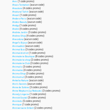
(1 code promo)
Amr
(aucun code)
Anais Tentation
(4 codes promo)
Anastore
(aucun code)
Anatural Tahiti
(1 code promo)
Ancali
(aucun code)
Anders-Paris
(aucun code)
Andes Beauty
(1 code promo)
Andgy
(4 codes promo)
André
(3 codes promo)
Andrée Jardin
(4 codes promo)
Andrex Shop
(aucun code)
Anesidora
(aucun code)
Angel's Bijoux
(aucun code)
Animaddict
(3 codes promo)
Animal & co
(1 code promo)
Animal-district
(8 codes promo)
Animalerie Boutique
(2 codes promo)
Animalerie-shop
(3 codes promo)
Animalerie.Club
(3 codes promo)
Animalis
(4 codes promo)
Animaloo
(3 codes promo)
Animo-Shop
(3 codes promo)
Animomut
(aucun code)
Ankelia Nature
(aucun code)
Ann's Secrets
(3 codes promo)
Anne de Solène
(3 codes promo)
Anne Weyburn (La Redoute)
(1 code promo)
Anne'g Lingerie
(3 codes promo)
Annick Goutal
(5 codes promo)
Annikids
(1 code promo)
Annique
(2 codes promo)
Anniversaire Enfant