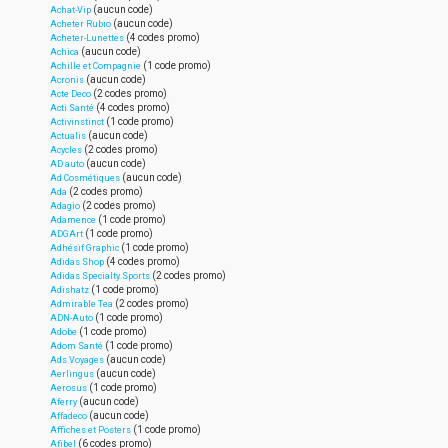
(aucun code)
Achat-Vip
(aucun code)
Acheter Rubio
(4 codes promo)
Acheter-Lunettes
(aucun code)
Achica
(1 code promo)
Achille et Compagnie
(aucun code)
Acronis
(2 codes promo)
Acte Deco
(4 codes promo)
Acti Santé
(1 code promo)
Activinstinct
(aucun code)
Actualis
(2 codes promo)
Acycles
(aucun code)
AD auto
(aucun code)
Ad Cosmétiques
(2 codes promo)
Ada
(2 codes promo)
Adagio
(1 code promo)
Adamence
(1 code promo)
ADGArt
(1 code promo)
Adhésif Graphic
(4 codes promo)
Adidas Shop
(2 codes promo)
Adidas Specialty Sports
(1 code promo)
Adishatz
(2 codes promo)
Admirable Tea
(1 code promo)
ADN-Auto
(1 code promo)
Adobe
(1 code promo)
Adom Santé
(aucun code)
Ads Voyages
(aucun code)
Aerlingus
(1 code promo)
Aerosus
(aucun code)
Aferry
(aucun code)
Affadeco
(1 code promo)
Affiches et Posters
(6 codes promo)
Afibel