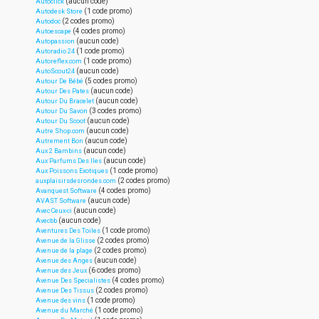
(aucun code)
Autoclick
(1 code promo)
Autodesk Store
(2 codes promo)
Autodoc
(4 codes promo)
Autoescape
(aucun code)
Autopassion
(1 code promo)
Autoradio 24
(1 code promo)
Autoreflex.com
(aucun code)
AutoScout24
(5 codes promo)
Autour De Bébé
(aucun code)
Autour Des Pates
(aucun code)
Autour Du Bracelet
(3 codes promo)
Autour Du Savon
(aucun code)
Autour Du Scoot
(aucun code)
Autre Shop.com
(aucun code)
Autrement Bon
(aucun code)
Aux 2 Bambins
(aucun code)
Aux Parfums Des Iles
(1 code promo)
Aux Poissons Exotiques
(2 codes promo)
auxplaisirsdesrondes.com
(4 codes promo)
Avanquest Software
(aucun code)
AVAST Software
(aucun code)
Avec Ceux-ci
(aucun code)
Avecbb
(1 code promo)
Aventures Des Toiles
(2 codes promo)
Avenue de la Glisse
(2 codes promo)
Avenue de la plage
(aucun code)
Avenue des Anges
(6 codes promo)
Avenue des Jeux
(4 codes promo)
Avenue Des Specialistes
(2 codes promo)
Avenue Des Tissus
(1 code promo)
Avenue des vins
(1 code promo)
Avenue du Marché