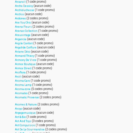
(1 code promo)
Arcancil
(aucun code)
Arche Desoisy
(1 code promo)
Archiduchesse
(aucun code)
Archos
(2 codes promo)
Ardoneo
(aucun code)
Are You Chic
(2 codes promo)
Arena Fleurs
(1 code promo)
Arenas Collection
(aucun code)
Areuvintage
(aucun code)
Argancia
(1 code promo)
Argile Confort
(aucun code)
Argolide Coiffure
(aucun code)
Ariane Déco
(1 code promo)
Armand Thiery
(1 code promo)
Armony De Vivre
(aucun code)
Armor Boutique
(1 code promo)
Armor Direct
(1 code promo)
Aroflora
(aucun code)
Aroli
(1 code promo)
Aroma Care
(1 code promo)
Aroma Lamp
(5 codes promo)
Aroma-zone
(1 code promo)
Aromabio
(2 codes promo)
Aromatic Provence
(2 codes promo)
Aromes & Nature
(aucun code)
Aroyo
(aucun code)
Arpegemusique
(1 code promo)
Art & Bio
(3 codes promo)
Art And Toys
(1 code promo)
Art Compulsion
(2 codes promo)
Art De La Gourmandise