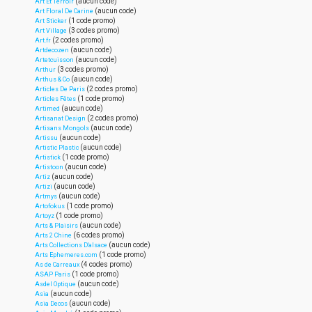
(aucun code)
Art Et Terroir
(aucun code)
Art Floral De Carine
(1 code promo)
Art Sticker
(3 codes promo)
Art Village
(2 codes promo)
Art.fr
(aucun code)
Artdecozen
(aucun code)
Artetcuisson
(3 codes promo)
Arthur
(aucun code)
Arthus & Co
(2 codes promo)
Articles De Paris
(1 code promo)
Articles Fêtes
(aucun code)
Artimed
(2 codes promo)
Artisanat Design
(aucun code)
Artisans Mongols
(aucun code)
Artissu
(aucun code)
Artistic Plastic
(1 code promo)
Artistick
(aucun code)
Artistoon
(aucun code)
Artiz
(aucun code)
Artizi
(aucun code)
Artmys
(1 code promo)
Artofokus
(1 code promo)
Artoyz
(aucun code)
Arts & Plaisirs
(6 codes promo)
Arts 2 Chine
(aucun code)
Arts Collections D'alsace
(1 code promo)
Arts Ephemeres.com
(4 codes promo)
As de Carreaux
(1 code promo)
ASAP Paris
(aucun code)
Asdel Optique
(aucun code)
Asia
(aucun code)
Asia Decos