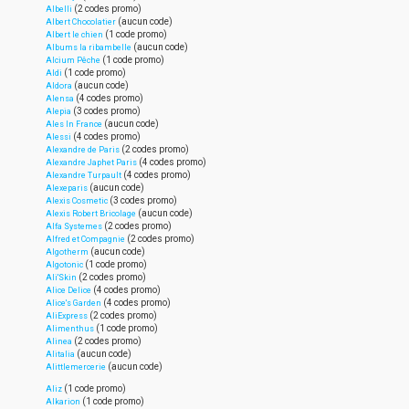
(2 codes promo)
Albelli
(aucun code)
Albert Chocolatier
(1 code promo)
Albert le chien
(aucun code)
Albums la ribambelle
(1 code promo)
Alcium Pêche
(1 code promo)
Aldi
(aucun code)
Aldora
(4 codes promo)
Alensa
(3 codes promo)
Alepia
(aucun code)
Ales In France
(4 codes promo)
Alessi
(2 codes promo)
Alexandre de Paris
(4 codes promo)
Alexandre Japhet Paris
(4 codes promo)
Alexandre Turpault
(aucun code)
Alexeparis
(3 codes promo)
Alexis Cosmetic
(aucun code)
Alexis Robert Bricolage
(2 codes promo)
Alfa Systemes
(2 codes promo)
Alfred et Compagnie
(aucun code)
Algotherm
(1 code promo)
Algotonic
(2 codes promo)
Ali'Skin
(4 codes promo)
Alice Delice
(4 codes promo)
Alice's Garden
(2 codes promo)
AliExpress
(1 code promo)
Alimenthus
(2 codes promo)
Alinea
(aucun code)
Alitalia
(aucun code)
Alittlemercerie
(1 code promo)
Aliz
(1 code promo)
Alkarion