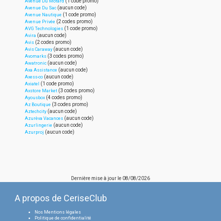
(1 code promo)
Avenue Du Motard
(aucun code)
Avenue Du Sac
(1 code promo)
Avenue Nautique
(2 codes promo)
Avenue Privée
(1 code promo)
AVG Technologies
(aucun code)
Avira
(2 codes promo)
Avis
(aucun code)
Avis Caraway
(3 codes promo)
Avomarks
(aucun code)
Awatronic
(aucun code)
Axa Assistance
(aucun code)
Axess-co
(1 code promo)
Axiatel
(3 codes promo)
Axstore Market
(4 codes promo)
Ayousbox
(3 codes promo)
Az Boutique
(aucun code)
Aztechcity
(aucun code)
Azurèva Vacances
(aucun code)
Azurlingerie
(aucun code)
Azurproj
Dernière mise à jour le
08/08/2026
A propos de CeriseClub
Nos Mentions légales
Politique de confidentialité