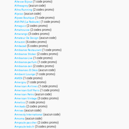
(1 code promo)
Altesse Bijoux
(aucun code)
Altheagrey
(2 codes promo)
Altra Running
(aucun code)
Alycias
(1 code promo)
Alysee Boutique
(1 code promo)
AM-PM (La Redoute)
(2 codes promo)
Amaguiz
(2 codes promo)
Amahousse
(3 codes promo)
Amarango
(aucun code)
Amateur De Design
(6 codes promo)
Amazon
(5 codes promo)
Ambazad
(1 code promo)
Ambiance Restaurant
(2 codes promo)
Ambiance Sticker
(1 code promo)
Ambiance-Live
(1 code promo)
Ambiance-parfum
(2 codes promo)
Ambiance-zen
(aucun code)
Ambiances Et Déco
(1 code promo)
Ambient Lounge
(1 code promo)
AMEN
(1 code promo)
Amergou
(1 code promo)
American Airlines
(1 code promo)
American Golf Paris
(aucun code)
American Retro
(3 codes promo)
American Vintage
(1 code promo)
Ametiss
(2 codes promo)
Amikado
(aucun code)
Amivac
(aucun code)
Amnesty International
(aucun code)
Amoma
(2 codes promo)
Ampoule pas cher
(3 codes promo)
Ampoule-leds.fr