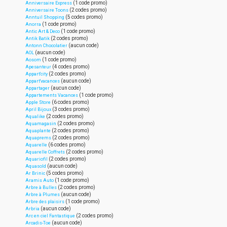
(1 code promo)
Anniversaire Express
(2 codes promo)
Anniversaire Toons
(5 codes promo)
Anntuil Shopping
(1 code promo)
Anorra
(1 code promo)
Antic Art & Deco
(2 codes promo)
Antik Batik
(aucun code)
Antonn Chocolatier
(aucun code)
AOL
(1 code promo)
Aosom
(4 codes promo)
Apesanteur
(2 codes promo)
Appart'city
(aucun code)
Appart'vacances
(aucun code)
Appartager
(1 code promo)
Appartements Vacances
(6 codes promo)
Apple Store
(3 codes promo)
April Bijoux
(2 codes promo)
Aqualike
(2 codes promo)
Aquamagasin
(2 codes promo)
Aquaplante
(2 codes promo)
Aquaprems
(6 codes promo)
Aquarelle
(2 codes promo)
Aquarelle Coffrets
(2 codes promo)
Aquariofil
(aucun code)
Aquasold
(5 codes promo)
Ar Brinic
(1 code promo)
Aramis Auto
(2 codes promo)
Arbre à Bulles
(aucun code)
Arbre à Plumes
(1 code promo)
Arbre des plaisirs
(aucun code)
Arbria
(2 codes promo)
Arc en ciel Fantastique
(aucun code)
Arcadis-Toe