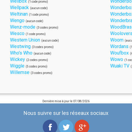
Wellbox
WonderBo
(1 code promo)
Wellpack
Wonderbo
(aucun code)
Weltinan
Wonderbox
(1 code promo)
Wengo
Wonderbr
(aucun code)
Wenz-mode
WoodBras
(3 codes promo)
Wesco
Woolover
(1 code promo)
Western Union
Woom
(aucun code)
(aucu
Westwing
Wordans
(3 codes promo)
(
Who's Who
Woufbox
(aucun code)
(
Wickey
Wowo
(2 codes promo)
(1 co
Wiggle
Wuaki TV
(5 codes promo)
(
Willemse
(3 codes promo)
Dernière mise à jour le
07/08/2026
Nous suivre sur les réseaux sociaux