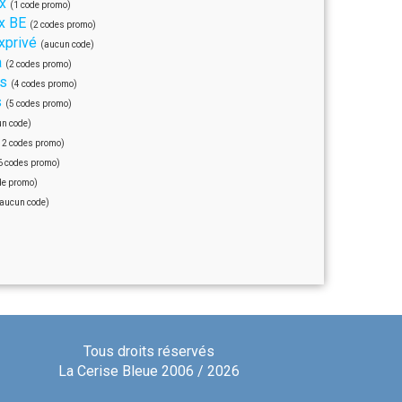
x
(1 code promo)
x BE
(2 codes promo)
privé
(aucun code)
a
(2 codes promo)
s
(4 codes promo)
s
(5 codes promo)
n code)
12 codes promo)
6 codes promo)
de promo)
aucun code)
Tous droits réservés
La Cerise Bleue 2006 / 2026