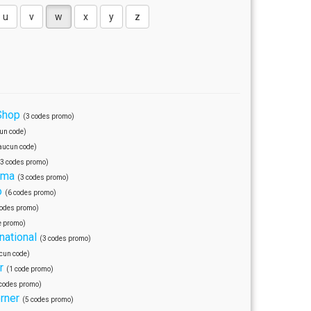
u
v
w
x
y
z
Shop
(3 codes promo)
un code)
aucun code)
(3 codes promo)
ama
(3 codes promo)
o
(6 codes promo)
codes promo)
e promo)
national
(3 codes promo)
cun code)
r
(1 code promo)
 codes promo)
rner
(5 codes promo)