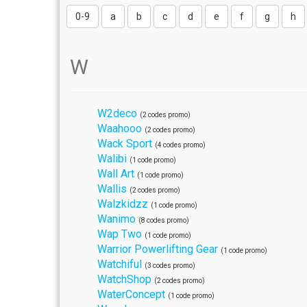
0-9
a
b
c
d
e
f
g
h
W
W2deco
(2 codes promo)
Waahooo
(2 codes promo)
Wack Sport
(4 codes promo)
Walibi
(1 code promo)
Wall Art
(1 code promo)
Wallis
(2 codes promo)
Walzkidzz
(1 code promo)
Wanimo
(8 codes promo)
Wap Two
(1 code promo)
Warrior Powerlifting Gear
(1 code promo)
Watchiful
(3 codes promo)
WatchShop
(2 codes promo)
WaterConcept
(1 code promo)