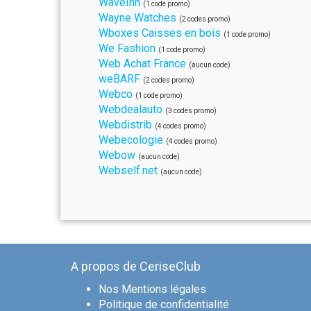
WaveInn
(1 code promo)
Wayne Watches
(2 codes promo)
Wboxes Caisses en bois
(1 code promo)
We Fashion
(1 code promo)
Web Achat France
(aucun code)
weBARF
(2 codes promo)
Webco
(1 code promo)
Webdealauto
(3 codes promo)
Webdistrib
(4 codes promo)
Webecologie
(4 codes promo)
Webow
(aucun code)
Webself.net
(aucun code)
A propos de CeriseClub
Nos Mentions légales
Politique de confidentialité