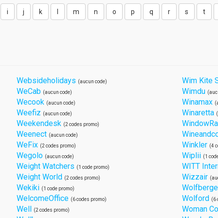
i
j
k
l
m
n
o
p
q
r
s
t
Websideholidays
Wim Kite 
(aucun code)
WeCab
Wimdu
(aucun code)
(auc
Wecook
Winamax
(aucun code)
(
Weefiz
Winaretta
(aucun code)
Weekendesk
WindowR
(2 codes promo)
Weenect
Wineandc
(aucun code)
WeFix
Winkler
(2 codes promo)
(4 
Wegolo
Wiplii
(aucun code)
(1 cod
Weight Watchers
WITT Inter
(1 code promo)
Weight World
Wizzair
(2 codes promo)
(au
Wekiki
Wolfberge
(1 code promo)
WelcomeOffice
Wolford
(6 codes promo)
(6
Well
Woman Co
(2 codes promo)