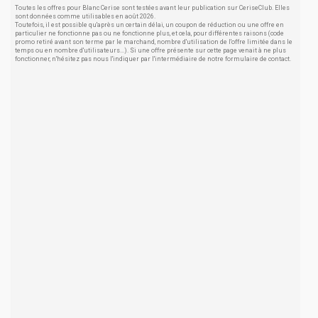
Toutes les offres pour Blanc Cerise sont testées avant leur publication sur CeriseClub. Elles
sont données comme utilisables en août 2026.
Toutefois, il est possible qu'après un certain délai, un coupon de réduction ou une offre en
particulier ne fonctionne pas ou ne fonctionne plus, et cela, pour différentes raisons (code
promo retiré avant son terme par le marchand, nombre d'utilisation de l'offre limitée dans le
temps ou en nombre d'utilisateurs...). Si une offre présente sur cette page venait à ne plus
fonctionner, n'hésitez pas nous l'indiquer par l'intermédiaire de notre formulaire de contact.