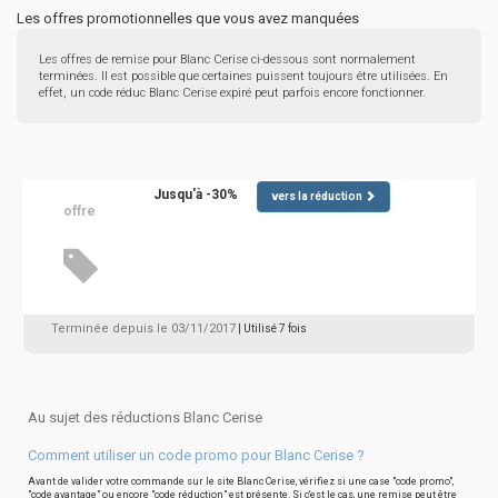
Les offres promotionnelles que vous avez manquées
Les offres de remise pour Blanc Cerise ci-dessous sont normalement
terminées. Il est possible que certaines puissent toujours être utilisées. En
effet, un code réduc Blanc Cerise expiré peut parfois encore fonctionner.
Jusqu'à -30%
vers la réduction
offre
Terminée depuis le 03/11/2017
| Utilisé 7 fois
Au sujet des réductions Blanc Cerise
Comment utiliser un code promo pour Blanc Cerise ?
Avant de valider votre commande sur le site Blanc Cerise, vérifiez si une case "code promo",
"code avantage" ou encore "code réduction" est présente. Si c'est le cas, une remise peut être