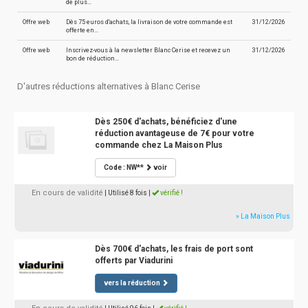
de plus…
Offre web
Dès 75 euros d'achats, la livraison de votre commande est
31/12/2026
offerte en…
Offre web
Inscrivez-vous à la newsletter Blanc Cerise et recevez un
31/12/2026
bon de réduction…
D'autres réductions alternatives à Blanc Cerise
Dès 250€ d'achats, bénéficiez d'une
réduction avantageuse de 7€ pour votre
commande chez La Maison Plus
Code : NW**
voir
En cours de validité
| Utilisé 8 fois
|
vérifié !
» La Maison Plus
Dès 700€ d'achats, les frais de port sont
offerts par Viadurini
vers la réduction