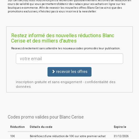
Sur CeriseClub, nous nous efforçons à rechercher quotidiennement les offres de réduction en
cours de validité qui vous permettent d'obtenir des rabais pour vos achats en ligne sur les
boutiques e-commerce. Afin de recevoir les nouvelles offres Blanc Cerise ainsi que des
promotions exclusives, n'hésitez pas à vous inscrire à la newsletter.
Restez informé des nouvelles réductions Blanc
Cerise et des milliers d'autres
Recevez directement sans attendre les nouveaux codes promo dès leur publication.
recevoir les offres
inscription gratuite et sans engagement - confidentialité des
données
Codes promo valides pour Blanc Cerise
Réduction
Détails du code
Expire le
10€
Bénéficiez d'une réduction de 10€ sur votre premier achat
31/12/2026