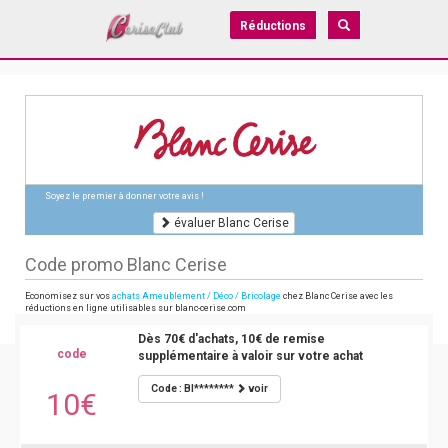
Réductions
Soyez le premier à donner votre avis !
évaluer Blanc Cerise
Code promo Blanc Cerise
Economisez sur vos
achats Ameublement / Déco / Bricolage
chez Blanc Cerise avec les
réductions en ligne utilisables sur blanc-cerise.com
Dès 70€ d'achats, 10€ de remise
code
supplémentaire à valoir sur votre achat
Code : BI********
voir
10€