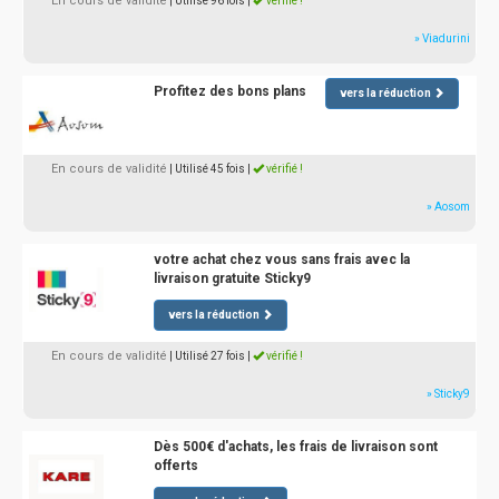
En cours de validité
| Utilisé 96 fois
|
vérifié !
» Viadurini
Profitez des bons plans
vers la réduction
En cours de validité
| Utilisé 45 fois
|
vérifié !
» Aosom
votre achat chez vous sans frais avec la
livraison gratuite Sticky9
vers la réduction
En cours de validité
| Utilisé 27 fois
|
vérifié !
» Sticky9
Dès 500€ d'achats, les frais de livraison sont
offerts