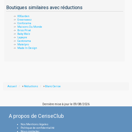
Boutiques similaires avec réductions
OOGarden
Greenweez
Conforama
Maisons Du Monde
Brico Privé
Baby Walz
Lapeyre
Castorama
Matelpro
Made In Design
Accueil
»
Réductions
»
Blanc Cerise
Dernière mise à jour le
09/08/2026
A propos de CeriseClub
Nos Mentions légales
Politique de confidentialité
Nous contacter