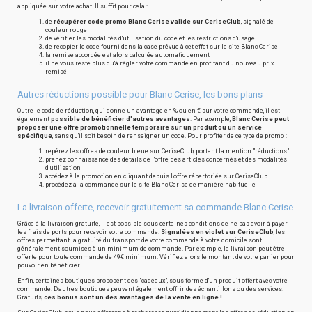
appliquée sur votre achat. Il suffit pour cela :
de
récupérer code promo Blanc Cerise valide sur CeriseClub
, signalé de
couleur rouge
de vérifier les modalités d'utilisation du code et les restrictions d'usage
de recopier le code fourni dans la case prévue à cet effet sur le site Blanc Cerise
la remise accordée est alors calculée automatiquement
il ne vous reste plus qu'à régler votre commande en profitant du nouveau prix
remisé
Autres réductions possible pour Blanc Cerise, les bons plans
Outre le code de réduction, qui donne un avantage en % ou en € sur votre commande, il est
également
possible de bénéficier d'autres avantages
. Par exemple,
Blanc Cerise peut
proposer une offre promotionnelle temporaire sur un produit ou un service
spécifique
, sans qu'il soit besoin de renseigner un code. Pour profiter de ce type de promo :
repérez les offres de couleur bleue sur CeriseClub, portant la mention "réductions"
prenez connaissance des détails de l'offre, des articles concernés et des modalités
d'utilisation
accédez à la promotion en cliquant depuis l'offre répertoriée sur CeriseClub
procédez à la commande sur le site Blanc Cerise de manière habituelle
La livraison offerte, recevoir gratuitement sa commande Blanc Cerise
Grâce à la livraison gratuite, il est possible sous certaines conditions de ne pas avoir à payer
les frais de ports pour recevoir votre commande.
Signalées en violet sur CeriseClub
, les
offres permettant la gratuité du transport de votre commande à votre domicile sont
généralement soumises à un minimum de commande. Par exemple, la livraison peut être
offerte pour toute commande de 49€ minimum. Vérifiez alors le montant de votre panier pour
pouvoir en bénéficier.
Enfin, certaines boutiques proposent des "cadeaux", sous forme d'un produit offert avec votre
commande. D'autres boutiques peuvent également offrir des échantillons ou des services.
Gratuits,
ces bonus sont un des avantages de la vente en ligne !