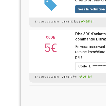
offerts si celle-ci 
vers la réduction
vérifié !
En cours de validité
| Utilisé 193 fois
|
Dès 30€ d'achats,
CODE
commande Difra
5€
En vous inscrivant 
remise immédiate d
plus
Code : DI*******
vérifié !
En cours de validité
| Utilisé 19 fois
|