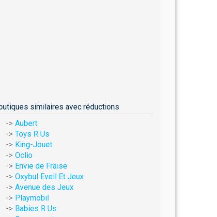
outiques similaires avec réductions
Aubert
Toys R Us
King-Jouet
Oclio
Envie de Fraise
Oxybul Eveil Et Jeux
Avenue des Jeux
Playmobil
Babies R Us