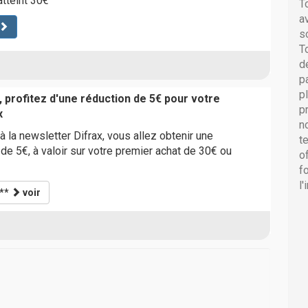
atteint 30€
T
a
s
T
d
p
p
 profitez d'une réduction de 5€ pour votre
p
x
n
à la newsletter Difrax, vous allez obtenir une
t
e 5€, à valoir sur votre premier achat de 30€ ou
o
f
l
***
voir