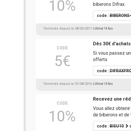
10%
biberons Difrax.
code :
BIBERONS-
Terminée depuis le 28/02/2017
| Utilisé 14 fois
Dès 30€ d'achats
CODE
Si vous passez un
5€
offerts
code :
DIFRAXFR
Terminée depuis le 31/08/2016
| Utilisé 13 fois
Recevez une rédu
CODE
Vous allez obtenir
10%
de biberons et de 
code :
BISU10
d