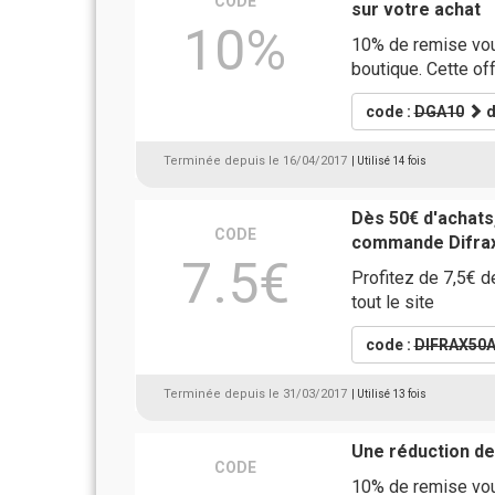
CODE
sur votre achat
10%
10% de remise vou
boutique. Cette of
code :
DGA10
d
Terminée depuis le 16/04/2017
| Utilisé 14 fois
Dès 50€ d'achats,
CODE
commande Difra
7.5€
Profitez de 7,5€ d
tout le site
code :
DIFRAX50
Terminée depuis le 31/03/2017
| Utilisé 13 fois
Une réduction de
CODE
10% de remise vo