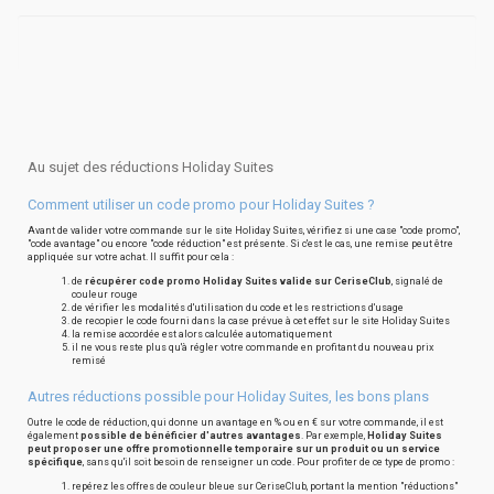
Au sujet des réductions Holiday Suites
Comment utiliser un code promo pour Holiday Suites ?
Avant de valider votre commande sur le site Holiday Suites, vérifiez si une case "code promo",
"code avantage" ou encore "code réduction" est présente. Si c'est le cas, une remise peut être
appliquée sur votre achat. Il suffit pour cela :
de
récupérer code promo Holiday Suites valide sur CeriseClub
, signalé de
couleur rouge
de vérifier les modalités d'utilisation du code et les restrictions d'usage
de recopier le code fourni dans la case prévue à cet effet sur le site Holiday Suites
la remise accordée est alors calculée automatiquement
il ne vous reste plus qu'à régler votre commande en profitant du nouveau prix
remisé
Autres réductions possible pour Holiday Suites, les bons plans
Outre le code de réduction, qui donne un avantage en % ou en € sur votre commande, il est
également
possible de bénéficier d'autres avantages
. Par exemple,
Holiday Suites
peut proposer une offre promotionnelle temporaire sur un produit ou un service
spécifique
, sans qu'il soit besoin de renseigner un code. Pour profiter de ce type de promo :
repérez les offres de couleur bleue sur CeriseClub, portant la mention "réductions"