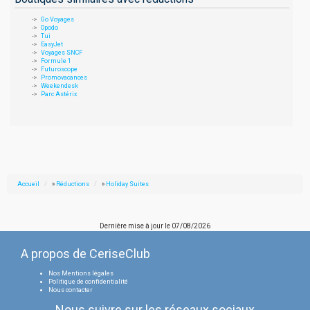
Go Voyages
Opodo
Tui
EasyJet
Voyages SNCF
Formule 1
Futuroscope
Promovacances
Weekendesk
Parc Astérix
Accueil
»
Réductions
»
Holiday Suites
Dernière mise à jour le
07/08/2026
A propos de CeriseClub
Nos Mentions légales
Politique de confidentialité
Nous contacter
Nous suivre sur les réseaux sociaux