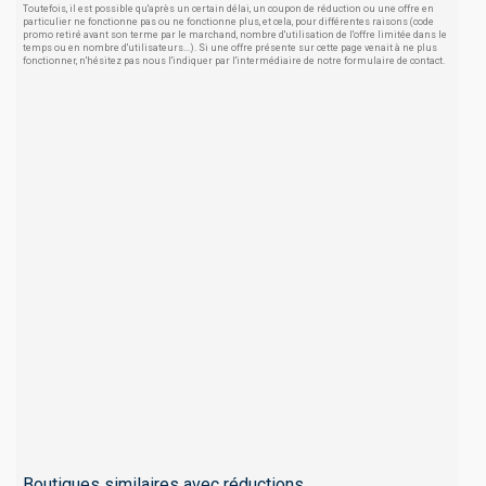
Toutefois, il est possible qu'après un certain délai, un coupon de réduction ou une offre en
particulier ne fonctionne pas ou ne fonctionne plus, et cela, pour différentes raisons (code
promo retiré avant son terme par le marchand, nombre d'utilisation de l'offre limitée dans le
temps ou en nombre d'utilisateurs...). Si une offre présente sur cette page venait à ne plus
fonctionner, n'hésitez pas nous l'indiquer par l'intermédiaire de notre formulaire de contact.
Boutiques similaires avec réductions