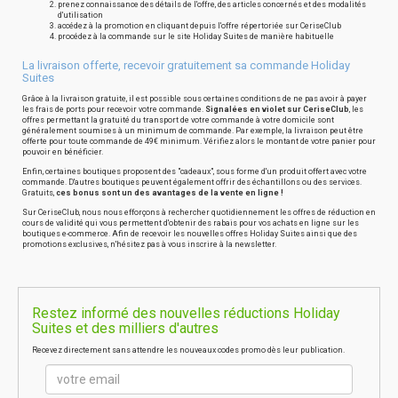
prenez connaissance des détails de l'offre, des articles concernés et des modalités
d'utilisation
accédez à la promotion en cliquant depuis l'offre répertoriée sur CeriseClub
procédez à la commande sur le site Holiday Suites de manière habituelle
La livraison offerte, recevoir gratuitement sa commande Holiday
Suites
Grâce à la livraison gratuite, il est possible sous certaines conditions de ne pas avoir à payer
les frais de ports pour recevoir votre commande.
Signalées en violet sur CeriseClub
, les
offres permettant la gratuité du transport de votre commande à votre domicile sont
généralement soumises à un minimum de commande. Par exemple, la livraison peut être
offerte pour toute commande de 49€ minimum. Vérifiez alors le montant de votre panier pour
pouvoir en bénéficier.
Enfin, certaines boutiques proposent des "cadeaux", sous forme d'un produit offert avec votre
commande. D'autres boutiques peuvent également offrir des échantillons ou des services.
Gratuits,
ces bonus sont un des avantages de la vente en ligne !
Sur CeriseClub, nous nous efforçons à rechercher quotidiennement les offres de réduction en
cours de validité qui vous permettent d'obtenir des rabais pour vos achats en ligne sur les
boutiques e-commerce. Afin de recevoir les nouvelles offres Holiday Suites ainsi que des
promotions exclusives, n'hésitez pas à vous inscrire à la newsletter.
Restez informé des nouvelles réductions Holiday
Suites et des milliers d'autres
Recevez directement sans attendre les nouveaux codes promo dès leur publication.