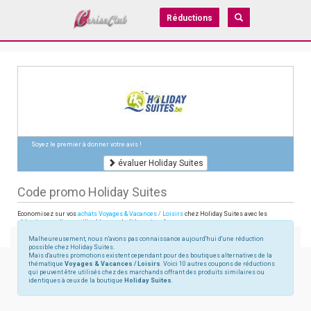
Réductions
Soyez le premier à donner votre avis !
évaluer Holiday Suites
Code promo Holiday Suites
Economisez sur vos
achats Voyages & Vacances / Loisirs
chez Holiday Suites avec les
réductions en ligne utilisables sur holidaysuites.fr
Malheureusement, nous n'avons pas connaissance aujourd'hui d'une réduction
possible chez Holiday Suites.
Mais d'autres promotions existent cependant pour des boutiques alternatives de la
thématique
Voyages & Vacances / Loisirs
. Voici 10 autres coupons de réductions
qui peuvent être utilisés chez des marchands offrant des produits similaires ou
identiques à ceux de la boutique
Holiday Suites
.