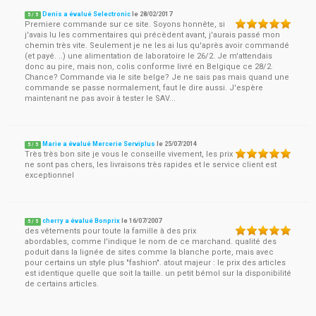
Denis a évalué Selectronic
le
28/02/2017
5
/
5
Premiere commande sur ce site. Soyons honnête, si
j'avais lu les commentaires qui précèdent avant, j'aurais passé mon
chemin très vite. Seulement je ne les ai lus qu'après avoir commandé
(et payé. ..) une alimentation de laboratoire le 26/2. Je m'attendais
donc au pire, mais non, colis conforme livré en Belgique ce 28/2.
Chance? Commande via le site belge? Je ne sais pas mais quand une
commande se passe normalement, faut le dire aussi. J'espère
maintenant ne pas avoir à tester le SAV...
Marie a évalué Mercerie Serviplus
le
25/07/2014
5
/
5
Très très bon site je vous le conseille vivement, les prix
ne sont pas chers, les livraisons très rapides et le service client est
exceptionnel
cherry a évalué Bonprix
le
16/07/2007
5
/
5
des vêtements pour toute la famille à des prix
abordables, comme l'indique le nom de ce marchand. qualité des
poduit dans la lignée de sites comme la blanche porte, mais avec
pour certains un style plus "fashion". atout majeur : le prix des articles
est identique quelle que soit la taille. un petit bémol sur la disponibilité
de certains articles.