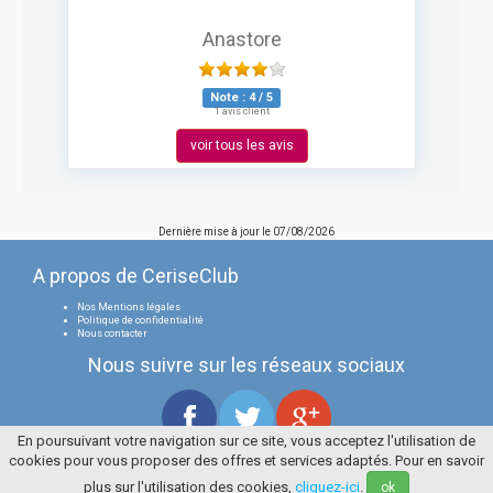
Anastore
Note :
4
/
5
1 avis client
voir tous les avis
Dernière mise à jour le
07/08/2026
A propos de CeriseClub
Nos Mentions légales
Politique de confidentialité
Nous contacter
Nous suivre sur les réseaux sociaux
En poursuivant votre navigation sur ce site, vous acceptez l'utilisation de
cookies pour vous proposer des offres et services adaptés. Pour en savoir
Tous droits réservés
La Cerise Bleue 2006 / 2026
plus sur l'utilisation des cookies,
cliquez-ici
.
ok