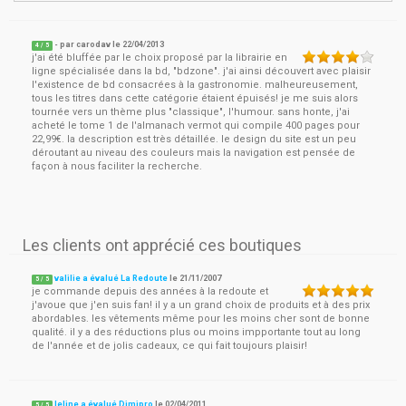
- par
carodav
le
22/04/2013
4
/ 5
j'ai été bluffée par le choix proposé par la librairie en
ligne spécialisée dans la bd, "bdzone". j'ai ainsi découvert avec plaisir
l'existence de bd consacrées à la gastronomie. malheureusement,
tous les titres dans cette catégorie étaient épuisés! je me suis alors
tournée vers un thème plus "classique", l'humour. sans honte, j'ai
acheté le tome 1 de l'almanach vermot qui compile 400 pages pour
22,99€. la description est très détaillée. le design du site est un peu
déroutant au niveau des couleurs mais la navigation est pensée de
façon à nous faciliter la recherche.
Les clients ont apprécié ces boutiques
valilie a évalué La Redoute
le
21/11/2007
5
/
5
je commande depuis des années à la redoute et
j'avoue que j'en suis fan! il y a un grand choix de produits et à des prix
abordables. les vêtements même pour les moins cher sont de bonne
qualité. il y a des réductions plus ou moins impportante tout au long
de l'année et de jolis cadeaux, ce qui fait toujours plaisir!
leline a évalué Dimipro
le
02/04/2011
5
/
5