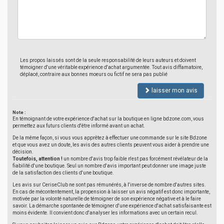
Les propos laissés sont de la seule responsabilité de leurs auteurs et doivent
témoigner d'une véritable expérience d'achat argumentée. Tout avis diffamatoire,
déplacé, contraire aux bonnes moeurs ou fictif ne sera pas publié
laisser mon avis
Note :
En témoignant de votre expérience d'achat sur la boutique en ligne bdzone.com, vous
permettez aux futurs clients d'être informé avant un achat.
De la même façon, si vous vous apprêtez à effectuer une commande sur le site Bdzone
et que vous avez un doute, les avis des autres clients peuvent vous aider à prendre une
décision.
Toutefois, attention !
un nombre d'avis trop faible n'est pas forcément révélateur de la
fiabilité d'une boutique. Seul un nombre d'avis important peut donner une image juste
de la satisfaction des clients d'une boutique.
Les avis sur CeriseClub ne sont pas rémunérés, à l'inverse de nombre d'autres sites.
En cas de mécontentement, la propension à laisser un avis négatif est donc importante,
motivée par la volonté naturelle de témoigner de son expérience négative et à le faire
savoir. La démarche spontanée de témoigner d'une expérience d'achat satisfaisante est
moins évidente. Il convient donc d'analyser les informations avec un certain recul.