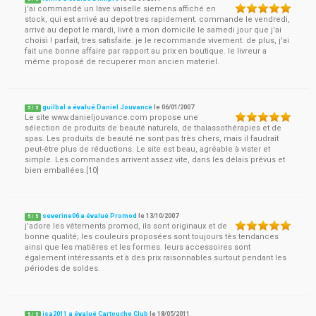
j'ai commandé un lave vaiselle siemens affiché en
stock, qui est arrivé au depot tres rapidement. commande le vendredi,
arrivé au depot le mardi, livré a mon domicile le samedi jour que j'ai
choisi ! parfait, tres satisfaite. je le recommande vivement. de plus, j'ai
fait une bonne affaire par rapport au prix en boutique. le livreur a
même proposé de recuperer mon ancien materiel.
guilbal a évalué Daniel Jouvance
le
06/01/2007
5
/
5
Le site www.danieljouvance.com propose une
sélection de produits de beauté naturels, de thalassothérapies et de
spas. Les produits de beauté ne sont pas très chers, mais il faudrait
peut-être plus de réductions. Le site est beau, agréable à vister et
simple. Les commandes arrivent assez vite, dans les délais prévus et
bien emballées.[10]
severine06 a évalué Promod
le
13/10/2007
5
/
5
j'adore les vêtements promod, ils sont originaux et de
bonne qualité; les couleurs proposées sont toujours tès tendances
ainsi que les matières et les formes. leurs accessoires sont
également intéressants et à des prix raisonnables surtout pendant les
périodes de soldes.
isa2011 a évalué Cartouche Club
le
18/05/2011
5
/
5