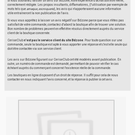
Si vous souhaitez laisser un avis sur Bdzone, votre expérience d'achat doit être réelle,
correctement rédigée. Les propos insultants, diffamatoires, (l'utilisation par exemple de
mots tels que
arnaque
,
escroquerie
), les avis qui n'apporteraient aucune information
utile entraîneront la non publication de l'avis.
Si vous vous apprêtez à laisser un avis négatif sur Bdzone parce que vous n'êtes pas
satisfait de votre commande, contactez d'abord la boutique afin de trouver une solution.
Bon nombre de problèmes peuvent en effet être résolus directement auprès du service
client de la boutique concernée.
CeriseClub
n'est pas le service client du site Bdzone
. Pour toute question sur une
commande, seule la boutique est apte à vous apporter une réponse et c'est elle seule qui
doit être contactée via son service client.
Les avis sur Bdzone figurant sur CeriseClub ont été modérés avant publication. En
outre, un numéro de commande est demandé, permettant de pouvoir vérifier le cas
échéant auprès du commerçant concerné l'existence réelle de la commande.
Les boutiques en ligne disposent d'un droit de réponse. Il suffit pour cela de nous
contacter en nous indiquant l'avis concerné, et la réponse à publier à cet avis.