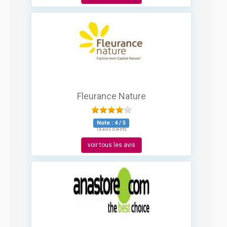
Fleurance Nature
Note :
4
/
5
14 avis clients
voir tous les avis