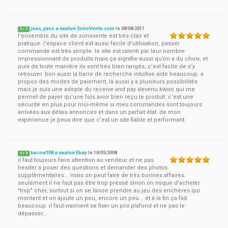
jean_yves a évalué SonoVente.com
le
08/08/2011
5
/
5
l'ensemble du site de sonovente est très clair et
pratique. l'espace client est aussi facile d'utilisation, passer
commande est très simple. le site est ralenti par leur nombre
impressionnant de produits mais ça signifie aussi qu’on a du choix, et
puis de toute manière ils sont très bien rangés, c’est facile de s’y
retrouver. bon aussi la barre de recherche intuitive aide beaucoup. a
propos des modes de paiement, là aussi y a plusieurs possibilités
mais je suis une adepte du receive and pay devenu kwixo qui me
permet de payer qu’une fois avoir bien reçu le produit. c’est une
sécurité en plus pour moi-même si mes commandes sont toujours
arrivées aux délais annoncés et dans un parfait état. de mon
expérience je peux dire que c’est un site fiable et performant.
karine558 a évalué Ebay
le
10/05/2008
5
/
5
il faut toujours faire attention au vendeur et ne pas
hesiter a poser des questions et demander des photos
supplémentaires... mais on peut faire de très bonnes affaires.
seulement il ne faut pas être trop préssé sinon on risque d'acheter
"trop" cher, surtout si on se laisse prendre au jeu des enchères qui
montent et on ajoute un peu, encore un peu... et à la fin ça fait
beaucoup. il faut vraiment se fixer un prix plafond et ne pas le
dépasser...