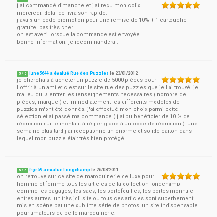
j'ai commandé dimanche et j'ai reçu mon colis
mercredi. délai de livraison rapide.
j'avais un code promotion pour une remise de 10% + 1 cartouche
gratuite. pas très cher.
on est averti lorsque la commande est envoyée.
bonne information. je recommanderai.
lune5644 a évalué Rue des Puzzles
le
23/01/2012
5
/
5
je cherchais à acheter un puzzle de 5000 pièces pour
l'offrir à un ami et c'est sur le site rue des puzzles que je l'ai trouvé. je
n'ai eu qu' à entrer les renseignements necessaires ( nombre de
pièces, marque ) et immédiatement les différents modèles de
puzzles m'ont été donnés. j'ai effectué mon choix parmi cette
sélection et ai passé ma commande ( j'ai pu bénéficier de 10 % de
réduction sur le montant à régler grace à un code de réduction ). une
semaine plus tard j'ai receptionné un énorme et solide carton dans
lequel mon puzzle était très bien protégé.
frgr59 a évalué Longchamp
le
26/08/2011
5
/
5
on retrouve sur ce site de maroquinerie de luxe pour
homme et femme tous les articles de la collection longchamp
comme les bagages, les sacs, les portefeuilles, les portes monnaie
entres autres. un très joli site ou tous ces articles sont superbement
mis en scène par une sublime série de photos. un site indispensable
pour amateurs de belle maroquinerie.