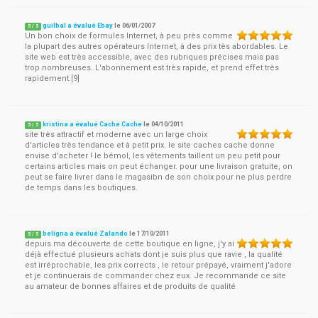
guilbal a évalué Ebay
le
06/01/2007
5
/
5
Un bon choix de formules Internet, à peu près comme
la plupart des autres opérateurs Internet, à des prix tès abordables. Le
site web est très accessible, avec des rubriques précises mais pas
trop nombreuses. L'abonnement est très rapide, et prend effet très
rapidement.[9]
kristina a évalué Cache Cache
le
04/10/2011
5
/
5
site très attractif et moderne avec un large choix
d'articles très tendance et à petit prix. le site caches cache donne
envise d'acheter ! le bémol, les vêtements taillent un peu petit pour
certains articles mais on peut échanger. pour une livraison gratuite, on
peut se faire livrer dans le magasibn de son choix pour ne plus perdre
de temps dans les boutiques.
beligna a évalué Zalando
le
17/10/2011
5
/
5
depuis ma découverte de cette boutique en ligne, j'y ai
déjà effectué plusieurs achats dont je suis plus que ravie , la qualité
est irréprochable, les prix corrects , le retour prépayé, vraiment j'adore
et je continuerais de commander chez eux. Je recommande ce site
au amateur de bonnes affaires et de produits de qualité