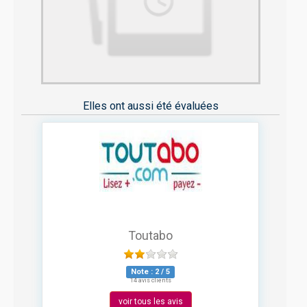
Elles ont aussi été évaluées
Toutabo
Note :
2
/
5
14 avis clients
voir tous les avis